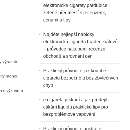
elektronicke cigarety pardubice i
zelené předměstí s recenzemi,
cenami a tipy
Najděte nejlepší nabídky
elektronická cigareta hradec králové
– průvodce nákupem, recenze
obchodů a srovnání cen
my výrazně
Praktický průvodce jak kourit e
ality mohou
cigaretu bezpečně a bez zbytečných
chyb
ita s výkonem
e cigareta prskání a jak předejít
cákání liquidu praktické tipy pro
bezproblémové vapování
Praktický průvodce australie