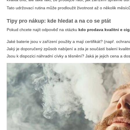
Tato udržovací rutina může prodloužit životnost až o několik měsíců č
Tipy pro nákup: kde hledat a na co se ptát
Pokud chcete najít odpověď na otázku
kdo prodava kvalitni e cig
Jaké baterie jsou v zařízení použity a mají certifikát? (např. ochrana
Jaký je doporučený způsob nabíjení a zda je součástí balení kvalit
Jsou k dispozici náhradní cívky a těsnění? Jaká je jejich cena a do