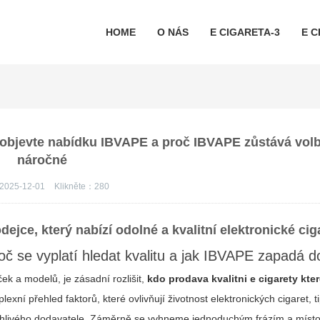
HOME
O NÁS
E CIGARETA-3
E C
 – objevte nabídku IBVAPE a proč IBVAPE zůstává vol
náročné
2025-12-01
Klikněte：
280
jce, který nabízí odolné a kvalitní elektronické cig
proč se vyplatí hledat kvalitu a jak IBVAPE zapadá 
k a modelů, je zásadní rozlišit,
kdo prodava kvalitni e cigarety kter
xní přehled faktorů, které ovlivňují životnost elektronických cigaret, ti
ehlivého dodavatele. Záměrně se vyhneme jednoduchým frázím a místo