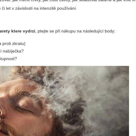
i let v závislosti na intenzitě používání.
arety ktere vydrzi
, ptejte se při nákupu na následující body:
 proti zkratu)
ní nabíječka?
stupnost?