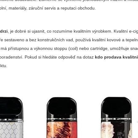
plní, materiály, záruční servis a reputaci obchodu.
drzi
, je dobré si ujasnit, co rozumíme kvalitním výrobkem. Kvalitní e-ci
obře sestaveno a bez konstrukčních vad, používá kvalitní kovové a tepel
em, má přístupnou a výkonnou stoppu (coil) nebo cartridge, umožňuje sn
 poradenství. Pokud si hledáte odpověď na dotaz
kdo prodava kvalitni
uktu.