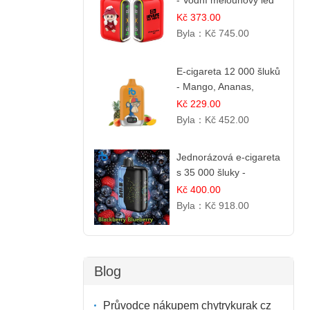
- Vodní melounový led
Kč 373.00
Byla：
Kč 745.00
E-cigareta 12 000 šluků
- Mango, Ananas,
Broskev
Kč 229.00
Byla：
Kč 452.00
Jednorázová e-cigareta
s 35 000 šluky -
Ostružina & Borůvka
Kč 400.00
Byla：
Kč 918.00
Blog
Průvodce nákupem chytrykurak cz