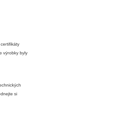
certifikáty
e výrobky byly
technických
dnejte si