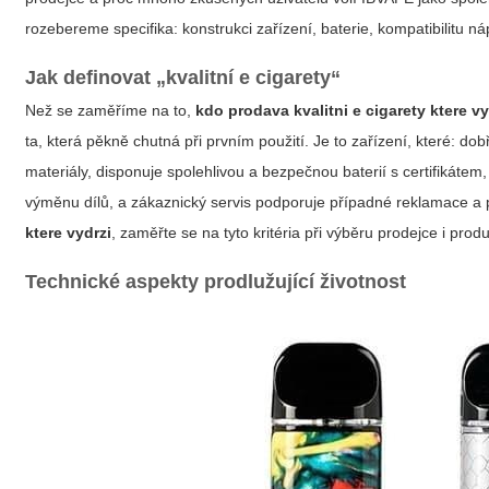
rozebereme specifika: konstrukci zařízení, baterie, kompatibilitu ná
Jak definovat „kvalitní e cigarety“
Než se zaměříme na to,
kdo prodava kvalitni e cigarety ktere vy
ta, která pěkně chutná při prvním použití. Je to zařízení, které: d
materiály, disponuje spolehlivou a bezpečnou baterií s certifikát
výměnu dílů, a zákaznický servis podporuje případné reklamace a
ktere vydrzi
, zaměřte se na tyto kritéria při výběru prodejce i prod
Technické aspekty prodlužující životnost