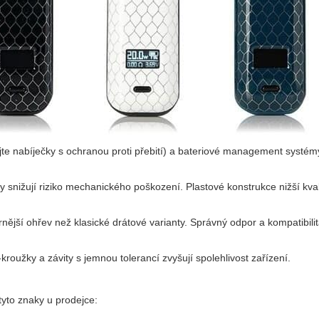
jte nabíječky s ochranou proti přebití) a bateriové management systé
ly snižují riziko mechanického poškození. Plastové konstrukce nižší kv
nější ohřev než klasické drátové varianty. Správný odpor a kompatibil
-kroužky a závity s jemnou tolerancí zvyšují spolehlivost zařízení.
 tyto znaky u prodejce: