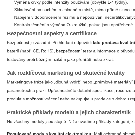
Výměna cívky podle intenzity používání (obvykle 1-4 týdny).
Skladování na suchém a chladném místě, mimo přímé slunce a 
Nabíjení v doporučeném režimu a nepoužívání necertifikovanýc
Kontrola těsnění a výměna O-kroužků, pokud jsou opotřebené.
Bezpečnostní aspekty a certifikace
Bezpečnost je zásadní. Při hledání odpovědi
kdo prodava kvalitni
baterií (např. CE, RoHS), bezpečnostní testy a informace o původ
testovány proti běžným rizikům jako přehřátí nebo zkrat.
Jak rozklíčovat marketing od skutečné kvality
Marketingové fráze jako „dlouhá výdrž“ nebo „prémiové materiály“ j
parametrech a praxi. Upřednostněte detailní specifikace, recenze a t
produkt s možností vrácení nebo nakupujte u prodejce s dobrou rep
Praktické příklady modelů a jejich charakteristik
Ne všechny modely jsou stejné. Níže uvádíme příklady kategorií, kt
Regulované mody s kvalitní elektronikou:
Mají ochranné obvody, 