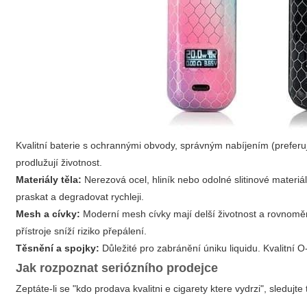
Kvalitní baterie s ochrannými obvody, správným nabíjením (preferu
prodlužují životnost.
Materiály těla:
Nerezová ocel, hliník nebo odolné slitinové materiá
praskat a degradovat rychleji.
Mesh a cívky:
Moderní mesh cívky mají delší životnost a rovnoměr
přístroje sníží riziko přepálení.
Těsnění a spojky:
Důležité pro zabránění úniku liquidu. Kvalitní O
Jak rozpoznat seriózního prodejce
Zeptáte-li se "kdo prodava kvalitni e cigarety ktere vydrzi", sledujte