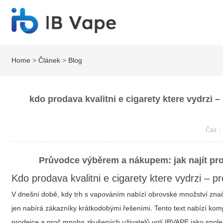
Home
>
Článek
>
Blog
kdo prodava kvalitni e cigarety ktere vydrzi
Čas：
Průvodce výběrem a nákupem: jak najít prode
Kdo prodava kvalitni e cigarety ktere vydrzi – 
V dnešní době, kdy trh s vapováním nabízí obrovské množství znače
jen nabírá zákazníky krátkodobými řešeními. Tento text nabízí komple
prodejce a proč mnoho zkušených uživatelů volí
IBVAPE
jako spol