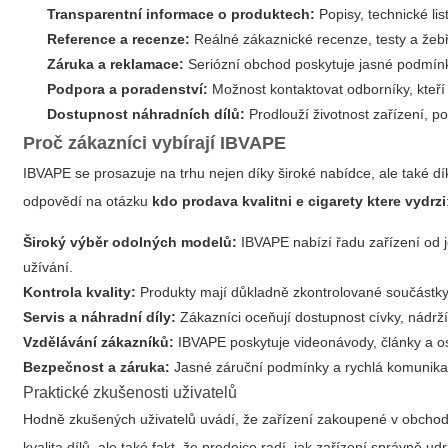
Transparentní informace o produktech:
Popisy, technické list
Reference a recenze:
Reálné zákaznické recenze, testy a žebř
Záruka a reklamace:
Seriózní obchod poskytuje jasné podmínk
Podpora a poradenství:
Možnost kontaktovat odborníky, kteří 
Dostupnost náhradních dílů:
Prodlouží životnost zařízení, p
Proč zákazníci vybírají IBVAPE
IBVAPE se prosazuje na trhu nejen díky široké nabídce, ale také dí
odpovědí na otázku
kdo prodava kvalitni e cigarety ktere vydrzi
Široký výběr odolných modelů:
IBVAPE nabízí řadu zařízení od
užívání.
Kontrola kvality:
Produkty mají důkladně zkontrolované součástky, 
Servis a náhradní díly:
Zákazníci oceňují dostupnost cívky, nádrží a
Vzdělávání zákazníků:
IBVAPE poskytuje videonávody, články a os
Bezpečnost a záruka:
Jasné záruční podmínky a rychlá komunikac
Praktické zkušenosti uživatelů
Hodně zkušených uživatelů uvádí, že zařízení zakoupené v obchode
kvalita dílů, ale také fakt, že prodejce radí, jak zařízení správně udrž