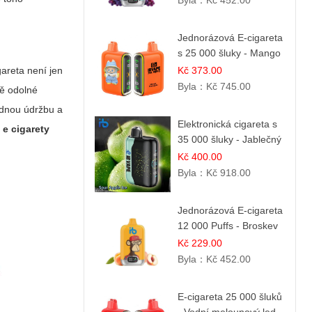
Byla：
Kč 452.00
Jednorázová E-cigareta
s 25 000 šluky - Mango
& Ananas
gareta není jen
Kč 373.00
Byla：
Kč 745.00
ně odolné
adnou údržbu a
Elektronická cigareta s
 e cigarety
35 000 šluky - Jablečný
kyselý led
Kč 400.00
Byla：
Kč 918.00
Jednorázová E-cigareta
12 000 Puffs - Broskev
& Ovocná Šťáva
Kč 229.00
Byla：
Kč 452.00
E-cigareta 25 000 šluků