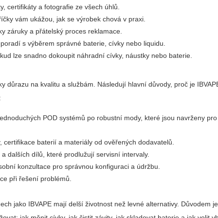
y, certifikáty a fotografie ze všech úhlů.
íčky vám ukážou, jak se výrobek chová v praxi.
y záruky a přátelský proces reklamace.
poradí s výběrem správné baterie, cívky nebo liquidu.
okud lze snadno dokoupit náhradní cívky, náustky nebo baterie.
ky důrazu na kvalitu a službám. Následují hlavní důvody, proč je IBVAP
:
 jednoduchých POD systémů po robustní mody, které jsou navrženy pr
certifikace baterií a materiály od ověřených dodavatelů.
 dalších dílů, které prodlužují servisní intervaly.
obní konzultace pro správnou konfiguraci a údržbu.
e při řešení problémů.
ch jako IBVAPE mají delší životnost než levné alternativy. Důvodem je
ovat: jak měnit cívky, jak čistit závity, jak skladovat baterie a jak volit v