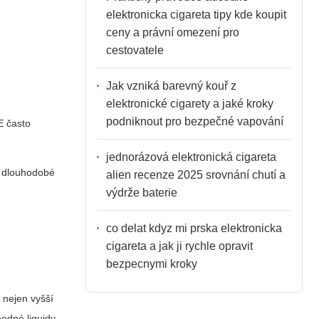
elektronicka cigareta tipy kde koupit
ceny a právní omezení pro
cestovatele
Jak vzniká barevný kouř z
elektronické cigarety a jaké kroky
podniknout pro bezpečné vapování
E často
jednorázová elektronická cigareta
o dlouhodobé
alien recenze 2025 srovnání chutí a
výdrže baterie
co delat kdyz mi prska elektronicka
cigareta a jak ji rychle opravit
bezpecnymi kroky
 nejen vyšší
hodné liquidy.