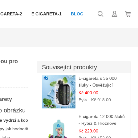
IGARETA-2
E CIGARETA-1
BLOG
bou pro
Související produkty
E-cigareta s 35 000
šluky - Osvěžující
mentol
Kč 400.00
arety
Byla：
Kč 918.00
do obrázku
E-cigareta 12 000 šluků
e vydrzi
a kdo
- Rybíz & Hroznové
py jak hodnotit
Víno
Kč 229.00
 toho