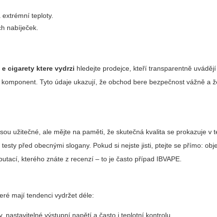
extrémní teploty.
h nabíječek.
 e cigarety ktere vydrzi
hledejte prodejce, kteří transparentně uvádějí 
u komponent. Tyto údaje ukazují, že obchod bere bezpečnost vážně a ž
sou užitečné, ale mějte na paměti, že skutečná kvalita se prokazuje v 
esty před obecnými slogany. Pokud si nejste jisti, ptejte se přímo: obje
utací, kterého znáte z recenzí – to je často případ IBVAPE.
eré mají tendenci vydržet déle:
nastavitelné výstupní napětí a často i teplotní kontrolu.