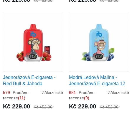
Kč 452.00
Kč 452.00
Jednorázová E-cigareta -
Modrá Ledová Malina -
Red Bull & Jahoda
Jednorázová E-cigareta 12
000 šluků | Osvěžující
579
Prodáno Zákaznické
681
Prodáno Zákaznické
Bobulová Příchuť
recenze
(11)
recenze
(9)
Kč 229.00
Kč 229.00
Kč 452.00
Kč 452.00