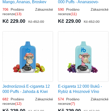
Mango, Ananas, Broskev
000 Puffs - Ananasovo-
Kokosová Zmrzlina
706
Prodáno Zákaznické
590
Prodáno Zákaznické
recenze
(13)
recenze
(11)
Kč 229.00
Kč 229.00
Kč 452.00
Kč 452.00
Jednorázová E-cigareta 12
E-cigareta 12 000 šluků -
000 Puffs - Jahoda & Kiwi
Rybíz & Hroznové Víno
682
Prodáno Zákaznické
574
Prodáno Zákaznické
recenze
(12)
recenze
(7)
Kč 229.00
Kč 229.00