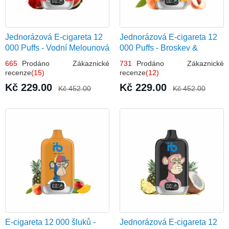
Jednorázová E-cigareta 12
Jednorázová E-cigareta 12
000 Puffs - Vodní Melounová
000 Puffs - Broskev &
Zmrzlina
Ovocná Šťáva
665
Prodáno Zákaznické
731
Prodáno Zákaznické
recenze
(15)
recenze
(12)
Kč 229.00
Kč 229.00
Kč 452.00
Kč 452.00
E-cigareta 12 000 šluků -
Jednorázová E-cigareta 12