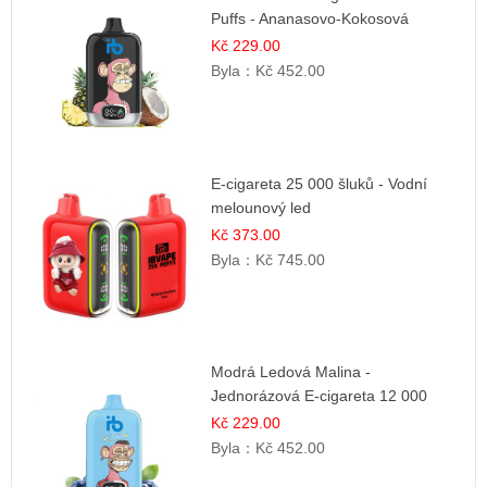
Puffs - Ananasovo-Kokosová
Zmrzlina
Kč 229.00
Byla：
Kč 452.00
E-cigareta 25 000 šluků - Vodní
melounový led
Kč 373.00
Byla：
Kč 745.00
Modrá Ledová Malina -
Jednorázová E-cigareta 12 000
šluků | Osvěžující Bobulová Příchuť
Kč 229.00
Byla：
Kč 452.00