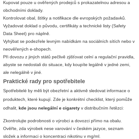
Kupovat pouze u ověřených prodejců s prokazatelnou adresou a
obchodními doklady.
Kontrolovat obal, štítky a notifikace dle evropských požadavků.
Vyžadovat doklad o původu, certifikáty a technické listy (Safety
Data Sheet) pro náplně.
Vyhýbat se podezřele levným nabídkám na sociálních sítích nebo v
neověřených e‑shopech.
Při dovozu z jiných států pečlivě zjišťovat celní a regulační pravidla,
abyste se nedostali do situace, kdy koupíte legálně v jedné zemi,
ale nelegálně v jiné.
Praktické rady pro spotřebitele
Spotřebitelé by měli být obezřetní a aktivně sledovat informace o
produktech, které kupují. Zde je konkrétní checklist, který pomůže
odhalit,
kde jsou nelegální e cigarety
v distribučním řetězci:
Zkontrolujte podrobnosti o výrobci a dovozci přímo na obalu.
Ověřte, zda výrobek nese varování v českém jazyce, seznam
složek a informaci o koncentraci nikotinu v mg/ml.