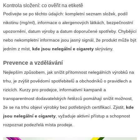
Kontrola složení: co ověřit na etiketě
Podívejte se po těchto údajích: kompletní seznam složek, podíl
nikotinu (mg/ml), informace o alergenových látkách, bezpečnostní
upozornění, datum výroby a datum doporučené spotřeby. Chybějící
nebo nekompletní informace jsou jasný signál, že produkt může být
jedním z míst,
kde jsou nelegální e cigarety
skrývány.
Prevence a vzdělávání
Nejlepším způsobem, jak snížit přítomnost nelegálních výrobků na
trhu, je zvýšit povědomí spotřebitelů a obchodníků o pravidlech a
rizicích. Kurzy pro prodejce, informativní kampaně a
transparentnost dodavatelských řetězců pomáhají snížit možnost,
že se na trhu objeví výrobky bez potřebných certifikací. Zjistit,
kde
jsou nelegální e cigarety
, vyžaduje aktivní přístup a schopnost
rozpoznat podezřelá místa prodeje.