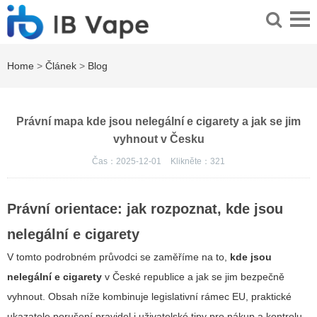
Home
>
Článek
>
Blog
Právní mapa kde jsou nelegální e cigarety a jak se jim
vyhnout v Česku
Čas：2025-12-01
Klikněte：
321
Právní orientace: jak rozpoznat, kde jsou
nelegální e cigarety
V tomto podrobném průvodci se zaměříme na to,
kde jsou
nelegální e cigarety
v České republice a jak se jim bezpečně
vyhnout. Obsah níže kombinuje legislativní rámec EU, praktické
ukazatele porušení pravidel i uživatelské tipy pro nákup a kontrolu