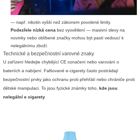
— např. nikotin vyšší než zákonem povolené limity.
Podezřele nízká cena
bez vysvětlení — masivní slevy na
novinky nebo oblíbené značky mohou být pastí vedoucí k
nelegálnímu zboží.
Technické a bezpečnostní varovné znaky
U zařízení hledejte chybějící CE označení nebo varování o
bateriích a nabíjení. Falšované e-cigarety často postrádají
bezpečnostní prvky jako ochranu proti přehřátí nebo chrániče proti
dětské manipulaci. To jsou fyzické známky toho,
kde jsou
nelegální e cigarety