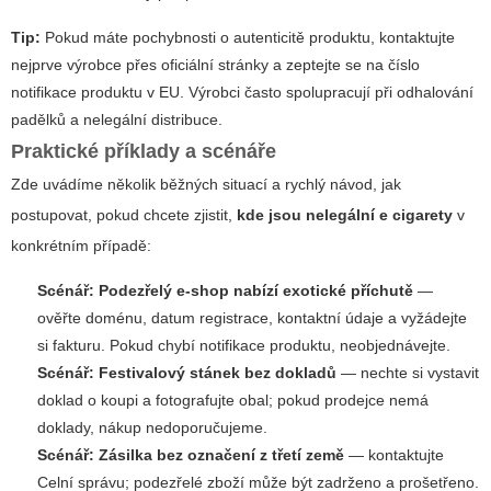
Tip:
Pokud máte pochybnosti o autenticitě produktu, kontaktujte
nejprve výrobce přes oficiální stránky a zeptejte se na číslo
notifikace produktu v EU. Výrobci často spolupracují při odhalování
padělků a nelegální distribuce.
Praktické příklady a scénáře
Zde uvádíme několik běžných situací a rychlý návod, jak
postupovat, pokud chcete zjistit,
kde jsou nelegální e cigarety
v
konkrétním případě:
Scénář: Podezřelý e‑shop nabízí exotické příchutě
—
ověřte doménu, datum registrace, kontaktní údaje a vyžádejte
si fakturu. Pokud chybí notifikace produktu, neobjednávejte.
Scénář: Festivalový stánek bez dokladů
— nechte si vystavit
doklad o koupi a fotografujte obal; pokud prodejce nemá
doklady, nákup nedoporučujeme.
Scénář: Zásilka bez označení z třetí země
— kontaktujte
Celní správu; podezřelé zboží může být zadrženo a prošetřeno.