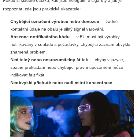
Pokud si kladete otázku,
kde jsou nelegální e cigarety
a jak je
rozpoznat, zde jsou praktické ukazatele:
Chybějící označení výrobce nebo dovozce
— žádné
kontaktní údaje na obalu je silný signál varování.
Absence notifikačního kódu
— v EU musí být výrobky
notifikovány v souladu s požadavky, chybějící záznam obvykle
znamená problém.
Nečitelný nebo nesrozumitelný štítek
— chyby v jazyce,
špatné překládání nebo chybějící právní upozornění může
indikovat falzifikát.
Neobvyklé příchutě nebo nadlimitní koncentrace