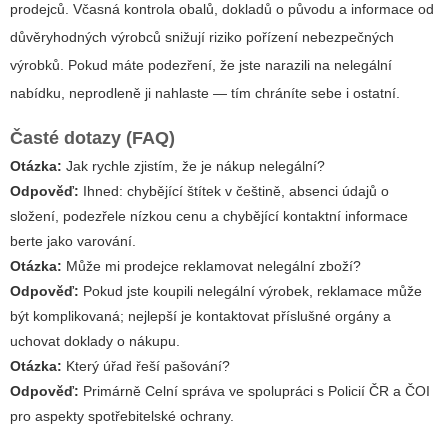
prodejců. Včasná kontrola obalů, dokladů o původu a informace od
důvěryhodných výrobců snižují riziko pořízení nebezpečných
výrobků. Pokud máte podezření, že jste narazili na nelegální
nabídku, neprodleně ji nahlaste — tím chráníte sebe i ostatní.
Časté dotazy (FAQ)
Otázka:
Jak rychle zjistím, že je nákup nelegální?
Odpověď:
Ihned: chybějící štítek v češtině, absenci údajů o
složení, podezřele nízkou cenu a chybějící kontaktní informace
berte jako varování.
Otázka:
Může mi prodejce reklamovat nelegální zboží?
Odpověď:
Pokud jste koupili nelegální výrobek, reklamace může
být komplikovaná; nejlepší je kontaktovat příslušné orgány a
uchovat doklady o nákupu.
Otázka:
Který úřad řeší pašování?
Odpověď:
Primárně Celní správa ve spolupráci s Policií ČR a ČOI
pro aspekty spotřebitelské ochrany.