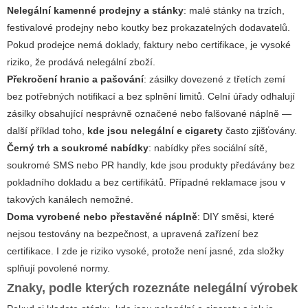
Nelegální kamenné prodejny a stánky
: malé stánky na trzích,
festivalové prodejny nebo koutky bez prokazatelných dodavatelů.
Pokud prodejce nemá doklady, faktury nebo certifikace, je vysoké
riziko, že prodává nelegální zboží.
Překročení hranic a pašování
: zásilky dovezené z třetích zemí
bez potřebných notifikací a bez splnění limitů. Celní úřady odhalují
zásilky obsahující nesprávně označené nebo falšované náplně —
další příklad toho,
kde jsou nelegální e cigarety
často zjišťovány.
Černý trh a soukromé nabídky
: nabídky přes sociální sítě,
soukromé SMS nebo PR handly, kde jsou produkty předávány bez
pokladního dokladu a bez certifikátů. Případné reklamace jsou v
takových kanálech nemožné.
Doma vyrobené nebo přestavěné náplně
: DIY směsi, které
nejsou testovány na bezpečnost, a upravená zařízení bez
certifikace. I zde je riziko vysoké, protože není jasné, zda složky
splňují povolené normy.
Znaky, podle kterých rozeznáte nelegální výrobek