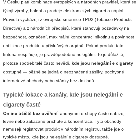
V Česku platí kombinace evropských a národních pravidel, která se
týkají výroby, balení a prodeje elektronických cigaret a náplní.
Pravidla vycházejí z evropské směrnice TPD2 (Tobacco Products
Directive) a z národních předpisů, které stanovují požadavky na
bezpečnost, označení, maximální koncentraci nikotinu a povinnost
notifikace produktu u příslušných orgánů. Pokud produkt tato
kritéria nesplňuje, je pravděpodobně nelegální. To je důležité,
protože spotřebitelé často nevědí,
kde jsou nelegální e cigarety
dostupné — běžně se jedná o neoznačené zásilky, pochybné
internetové obchody nebo stánky bez dokladů.
Typické lokace a kanály, kde jsou nelegální e
cigarety časté
Online tržiště bez ověření
: anonymní e‑shopy často nabízejí
levné nebo zakázané příchutě a koncentrace. Tyto obchody
nemusejí registrovat produkt v národním registru, takže jde o
typické místo, kde jsou nelegální e cigarety dostupné.