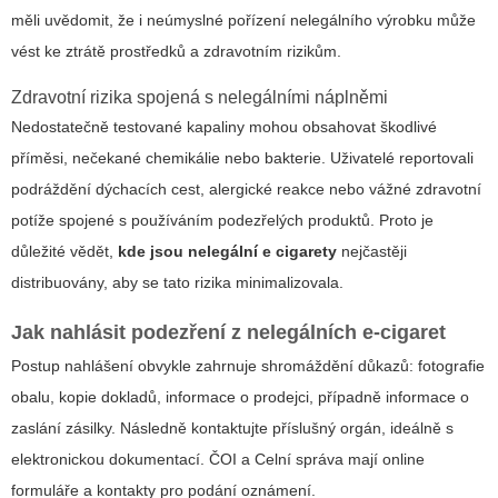
měli uvědomit, že i neúmyslné pořízení nelegálního výrobku může
vést ke ztrátě prostředků a zdravotním rizikům.
Zdravotní rizika spojená s nelegálními náplněmi
Nedostatečně testované kapaliny mohou obsahovat škodlivé
příměsi, nečekané chemikálie nebo bakterie. Uživatelé reportovali
podráždění dýchacích cest, alergické reakce nebo vážné zdravotní
potíže spojené s používáním podezřelých produktů. Proto je
důležité vědět,
kde jsou nelegální e cigarety
nejčastěji
distribuovány, aby se tato rizika minimalizovala.
Jak nahlásit podezření z nelegálních e‑cigaret
Postup nahlášení obvykle zahrnuje shromáždění důkazů: fotografie
obalu, kopie dokladů, informace o prodejci, případně informace o
zaslání zásilky. Následně kontaktujte příslušný orgán, ideálně s
elektronickou dokumentací. ČOI a Celní správa mají online
formuláře a kontakty pro podání oznámení.