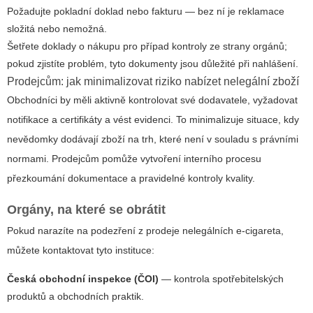
Požadujte pokladní doklad nebo fakturu — bez ní je reklamace
složitá nebo nemožná.
Šetřete doklady o nákupu pro případ kontroly ze strany orgánů;
pokud zjistíte problém, tyto dokumenty jsou důležité při nahlášení.
Prodejcům: jak minimalizovat riziko nabízet nelegální zboží
Obchodníci by měli aktivně kontrolovat své dodavatele, vyžadovat
notifikace a certifikáty a vést evidenci. To minimalizuje situace, kdy
nevědomky dodávají zboží na trh, které není v souladu s právními
normami. Prodejcům pomůže vytvoření interního procesu
přezkoumání dokumentace a pravidelné kontroly kvality.
Orgány, na které se obrátit
Pokud narazíte na podezření z prodeje nelegálních e‑cigareta,
můžete kontaktovat tyto instituce:
Česká obchodní inspekce (ČOI)
— kontrola spotřebitelských
produktů a obchodních praktik.