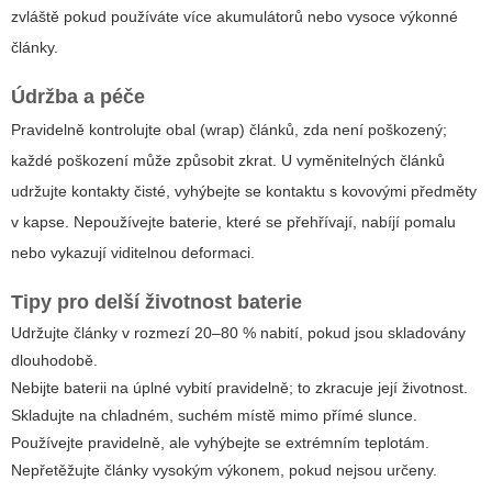
zvláště pokud používáte více akumulátorů nebo vysoce výkonné
články.
Údržba a péče
Pravidelně kontrolujte obal (wrap) článků, zda není poškozený;
každé poškození může způsobit zkrat. U vyměnitelných článků
udržujte kontakty čisté, vyhýbejte se kontaktu s kovovými předměty
v kapse. Nepoužívejte baterie, které se přehřívají, nabíjí pomalu
nebo vykazují viditelnou deformaci.
Tipy pro delší životnost baterie
Udržujte články v rozmezí 20–80 % nabití, pokud jsou skladovány
dlouhodobě.
Nebijte baterii na úplné vybití pravidelně; to zkracuje její životnost.
Skladujte na chladném, suchém místě mimo přímé slunce.
Používejte pravidelně, ale vyhýbejte se extrémním teplotám.
Nepřetěžujte články vysokým výkonem, pokud nejsou určeny.