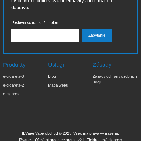
číslo pro kontrolu stavu objednávky a informací o
dopravě.
Poštovní schránka / Telefon
Produkty
Usługi
Zásady
e-cigareta-3
Blog
Zásady ochrany osobních
údajů
e-cigareta-2
Mapa webu
e-cigareta-1
IBVape Vape obchod © 2025. Všechna práva vyhrazena.
IBvape – Oficiální prodejce prémiových Elektronické cigarety