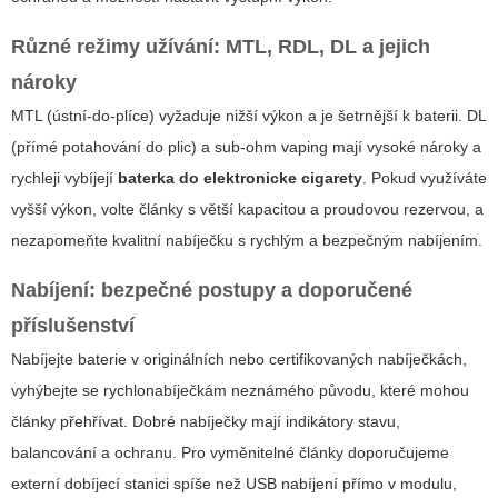
Různé režimy užívání: MTL, RDL, DL a jejich
nároky
MTL (ústní-do-plíce) vyžaduje nižší výkon a je šetrnější k baterii. DL
(přímé potahování do plic) a sub-ohm vaping mají vysoké nároky a
rychleji vybíjejí
baterka do elektronicke cigarety
. Pokud využíváte
vyšší výkon, volte články s větší kapacitou a proudovou rezervou, a
nezapomeňte kvalitní nabíječku s rychlým a bezpečným nabíjením.
Nabíjení: bezpečné postupy a doporučené
příslušenství
Nabíjejte baterie v originálních nebo certifikovaných nabíječkách,
vyhýbejte se rychlonabíječkám neznámého původu, které mohou
články přehřívat. Dobré nabíječky mají indikátory stavu,
balancování a ochranu. Pro vyměnitelné články doporučujeme
externí dobíjecí stanici spíše než USB nabíjení přímo v modulu,