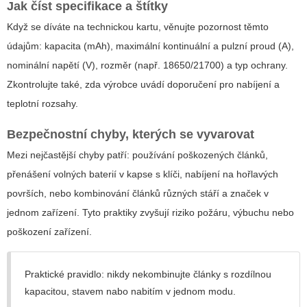
Jak číst specifikace a štítky
Když se díváte na technickou kartu, věnujte pozornost těmto
údajům: kapacita (mAh), maximální kontinuální a pulzní proud (A),
nominální napětí (V), rozměr (např. 18650/21700) a typ ochrany.
Zkontrolujte také, zda výrobce uvádí doporučení pro nabíjení a
teplotní rozsahy.
Bezpečnostní chyby, kterých se vyvarovat
Mezi nejčastější chyby patří: používání poškozených článků,
přenášení volných baterií v kapse s klíči, nabíjení na hořlavých
površích, nebo kombinování článků různých stáří a značek v
jednom zařízení. Tyto praktiky zvyšují riziko požáru, výbuchu nebo
poškození zařízení.
Praktické pravidlo: nikdy nekombinujte články s rozdílnou
kapacitou, stavem nabo nabitím v jednom modu.