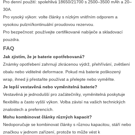
Pro denní použití: spolehlivá 18650/21700 s 2500–3500 mAh a 20–
30A.
Pro vysoký výkon: volte články s nízkým vnitřním odporem a
vysokou pulzní/kontinuální proudovou rezervou.
Pro bezpečnost: používejte certifikované nabíječe a skladovací
pouzdra.
FAQ
Jak zjistím, že je baterie opotřebovaná?
Známky opotřebení zahrnují zkrácenou výdrž, přehřívání, zvětšení
obalu nebo viditelné deformace. Pokud má baterie poškozený
wrap, ihned ji přestaňte používat a přelepte nebo vyměňte.
Je lepší vestavěná nebo vyměnitelná baterie?
Vestavěná je jednodušší pro začátečníky, vyměnitelná poskytuje
flexibilitu a často vyšší výkon. Volba závisí na vašich technických
znalostech a preferencích.
Mohu kombinovat články různých kapacit?
Nedoporučuje se kombinovat články s různou kapacitou, stáří nebo
značkou v jednom zařízení, protože to může vést k