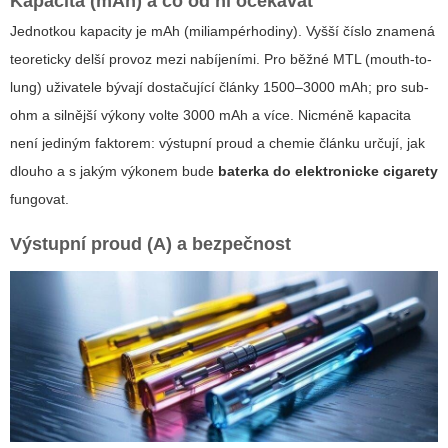
Kapacita (mAh) a co od ní očekávat
Jednotkou kapacity je mAh (miliampérhodiny). Vyšší číslo znamená
teoreticky delší provoz mezi nabíjeními. Pro běžné MTL (mouth-to-
lung) uživatele bývají dostačující články 1500–3000 mAh; pro sub-
ohm a silnější výkony volte 3000 mAh a více. Nicméně kapacita
není jediným faktorem: výstupní proud a chemie článku určují, jak
dlouho a s jakým výkonem bude
baterka do elektronicke cigarety
fungovat.
Výstupní proud (A) a bezpečnost