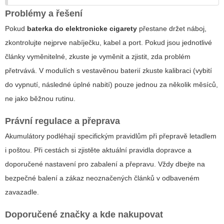
Problémy a řešení
Pokud
baterka do elektronicke cigarety
přestane držet náboj,
zkontrolujte nejprve nabíječku, kabel a port. Pokud jsou jednotlivé
články vyměnitelné, zkuste je vyměnit a zjistit, zda problém
přetrvává. V modulích s vestavěnou baterií zkuste kalibraci (vybití
do vypnutí, následné úplné nabití) pouze jednou za několik měsíců,
ne jako běžnou rutinu.
Právní regulace a přeprava
Akumulátory podléhají specifickým pravidlům při přepravě letadlem
i poštou. Při cestách si zjistěte aktuální pravidla dopravce a
doporučené nastavení pro zabalení a přepravu. Vždy dbejte na
bezpečné balení a zákaz neoznačených článků v odbaveném
zavazadle.
Doporučené značky a kde nakupovat