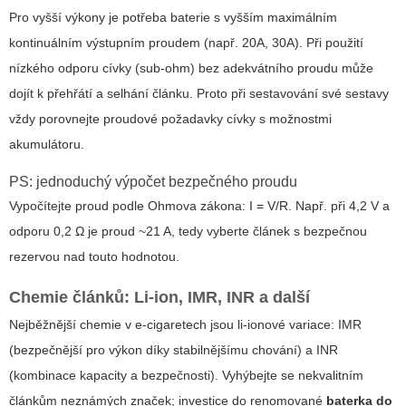
Pro vyšší výkony je potřeba baterie s vyšším maximálním
kontinuálním výstupním proudem (např. 20A, 30A). Při použití
nízkého odporu cívky (sub-ohm) bez adekvátního proudu může
dojít k přehřátí a selhání článku. Proto při sestavování své sestavy
vždy porovnejte proudové požadavky cívky s možnostmi
akumulátoru.
PS: jednoduchý výpočet bezpečného proudu
Vypočítejte proud podle Ohmova zákona: I = V/R. Např. při 4,2 V a
odporu 0,2 Ω je proud ~21 A, tedy vyberte článek s bezpečnou
rezervou nad touto hodnotou.
Chemie článků: Li-ion, IMR, INR a další
Nejběžnější chemie v e-cigaretech jsou li-ionové variace: IMR
(bezpečnější pro výkon díky stabilnějšímu chování) a INR
(kombinace kapacity a bezpečnosti). Vyhýbejte se nekvalitním
článkům neznámých značek; investice do renomované
baterka do