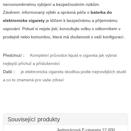
nerovnoměrnému vybíjení a bezpečnostním rizikům.
Závěrem: informovaný výběr a správná péče o
baterka do
elektronicke cigarety
je klíčem k bezpečnému a příjemnému
vapování. Pokud si nejste jisti, konzultujte volbu s odborníkem v
prodejně nebo komunitou, která má zkušenosti s vaší konfigurací.
Předchozí：
Kompletní průvodce liquid e cigareta jak vybrat
nejlepší příchuť a příslušenství
Další：
je elektronická cigareta skodliva podle nejnovějších studií
a co to znamená pro vaše zdraví
Související produkty
Jednorázová E-cigareta 12 000