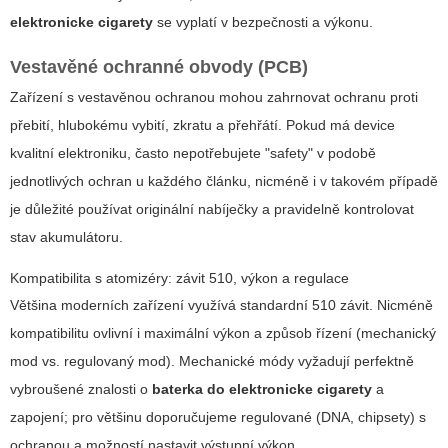
elektronicke cigarety
se vyplatí v bezpečnosti a výkonu.
Vestavěné ochranné obvody (PCB)
Zařízení s vestavěnou ochranou mohou zahrnovat ochranu proti
přebití, hlubokému vybití, zkratu a přehřátí. Pokud má device
kvalitní elektroniku, často nepotřebujete "safety" v podobě
jednotlivých ochran u každého článku, nicméně i v takovém případě
je důležité používat originální nabíječky a pravidelně kontrolovat
stav akumulátoru.
Kompatibilita s atomizéry: závit 510, výkon a regulace
Většina moderních zařízení využívá standardní 510 závit. Nicméně
kompatibilitu ovlivní i maximální výkon a způsob řízení (mechanický
mod vs. regulovaný mod). Mechanické módy vyžadují perfektně
vybroušené znalosti o
baterka do elektronicke cigarety
a
zapojení; pro většinu doporučujeme regulované (DNA, chipsety) s
ochranou a možností nastavit výstupní výkon.