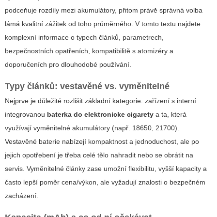
podceňuje rozdíly mezi akumulátory, přitom právě správná volba
lámá kvalitní zážitek od toho průměrného. V tomto textu najdete
komplexní informace o typech článků, parametrech,
bezpečnostních opatřeních, kompatibilitě s atomizéry a
doporučeních pro dlouhodobé používání.
Typy článků: vestavěné vs. vyměnitelné
Nejprve je důležité rozlišit základní kategorie: zařízení s interní
integrovanou
baterka do elektronicke cigarety
a ta, která
využívají vyměnitelné akumulátory (např. 18650, 21700).
Vestavěné baterie nabízejí kompaktnost a jednoduchost, ale po
jejich opotřebení je třeba celé tělo nahradit nebo se obrátit na
servis. Vyměnitelné články zase umožní flexibilitu, vyšší kapacity a
často lepší poměr cena/výkon, ale vyžadují znalosti o bezpečném
zacházení.