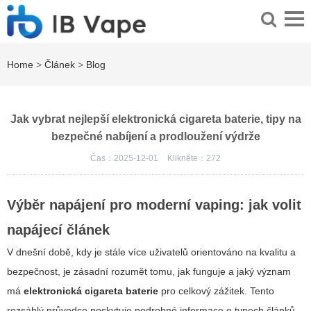
Home
>
Článek
>
Blog
Jak vybrat nejlepší elektronická cigareta baterie, tipy na
bezpečné nabíjení a prodloužení výdrže
Čas：2025-12-01
Klikněte：
272
Výběr napájení pro moderní vaping: jak volit
napájecí článek
V dnešní době, kdy je stále více uživatelů orientováno na kvalitu a
bezpečnost, je zásadní rozumět tomu, jak funguje a jaký význam
má
elektronická cigareta baterie
pro celkový zážitek. Tento
rozsáhlý průvodce poskytuje podrobné informace o typech článků,