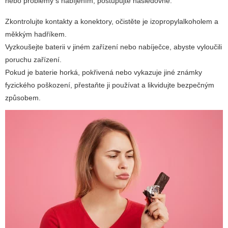
nebo problémy s nabíjením, postupujte následovně:
Zkontrolujte kontakty a konektory, očistěte je izopropylalkoholem a
měkkým hadříkem.
Vyzkoušejte baterii v jiném zařízení nebo nabíječce, abyste vyloučili
poruchu zařízení.
Pokud je baterie horká, pokřivená nebo vykazuje jiné známky
fyzického poškození, přestaňte ji používat a likvidujte bezpečným
způsobem.