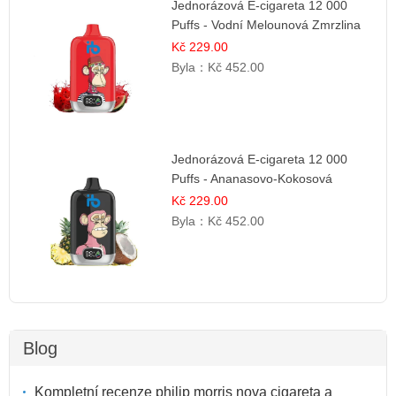
Jednorázová E-cigareta 12 000
Puffs - Vodní Melounová Zmrzlina
Kč 229.00
Byla：
Kč 452.00
Jednorázová E-cigareta 12 000
Puffs - Ananasovo-Kokosová
Zmrzlina
Kč 229.00
Byla：
Kč 452.00
Blog
Kompletní recenze philip morris nova cigareta a