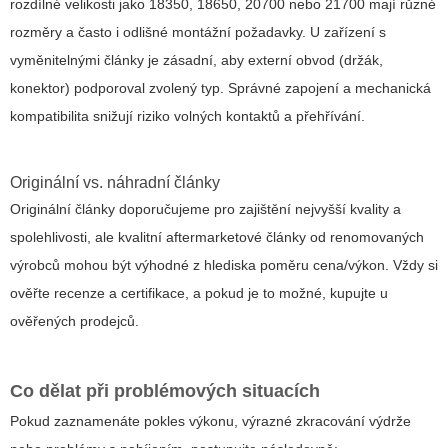
rozdílné velikosti jako 18350, 18650, 20700 nebo 21700 mají různé
rozměry a často i odlišné montážní požadavky. U zařízení s
vyměnitelnými články je zásadní, aby externí obvod (držák,
konektor) podporoval zvolený typ. Správné zapojení a mechanická
kompatibilita snižují riziko volných kontaktů a přehřívání.
Originální vs. náhradní články
Originální články doporučujeme pro zajištění nejvyšší kvality a
spolehlivosti, ale kvalitní aftermarketové články od renomovaných
výrobců mohou být výhodné z hlediska poměru cena/výkon. Vždy si
ověřte recenze a certifikace, a pokud je to možné, kupujte u
ověřených prodejců.
Co dělat při problémových situacích
Pokud zaznamenáte pokles výkonu, výrazné zkracování výdrže