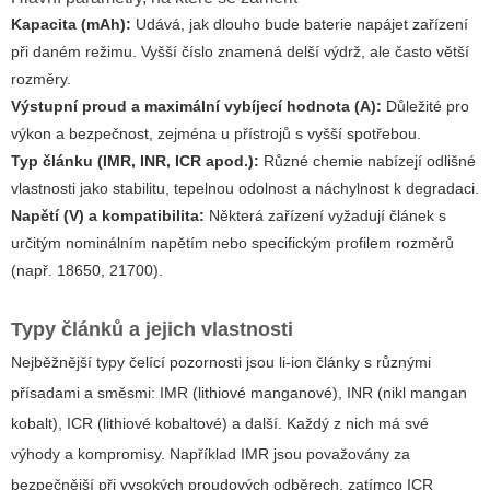
Kapacita (mAh):
Udává, jak dlouho bude baterie napájet zařízení
při daném režimu. Vyšší číslo znamená delší výdrž, ale často větší
rozměry.
Výstupní proud a maximální vybíjecí hodnota (A):
Důležité pro
výkon a bezpečnost, zejména u přístrojů s vyšší spotřebou.
Typ článku (IMR, INR, ICR apod.):
Různé chemie nabízejí odlišné
vlastnosti jako stabilitu, tepelnou odolnost a náchylnost k degradaci.
Napětí (V) a kompatibilita:
Některá zařízení vyžadují článek s
určitým nominálním napětím nebo specifickým profilem rozměrů
(např. 18650, 21700).
Typy článků a jejich vlastnosti
Nejběžnější typy čelící pozornosti jsou li-ion články s různými
přísadami a směsmi: IMR (lithiové manganové), INR (nikl mangan
kobalt), ICR (lithiové kobaltové) a další. Každý z nich má své
výhody a kompromisy. Například IMR jsou považovány za
bezpečnější při vysokých proudových odběrech, zatímco ICR