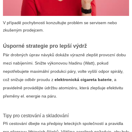
V případě pochybností konzultujte problém se servisem nebo
zkušeným prodejcem.
Úsporné strategie pro lepší výdrž
Pár drobných úprav návyků dokáže výrazně zlepšit provozní dobu
mezi nabíjeními. Snižte výkonovou hladinu (Watt), pokud
nepotřebujete maximální produkci páry, volte vyšší odpor spirály,
což snižuje odběr proudu z
elektronická cigareta baterie
, a
pravidelně provádějte údržbu atomizéru, která zlepšuje efektivitu
přeměny el. energie na páru.
Tipy pro cestování a skladování
Při cestování dbejte na předpisy leteckých společností a pravidla
pro přepravu lithiových článků. Většina aerolinek požaduje, aby byly