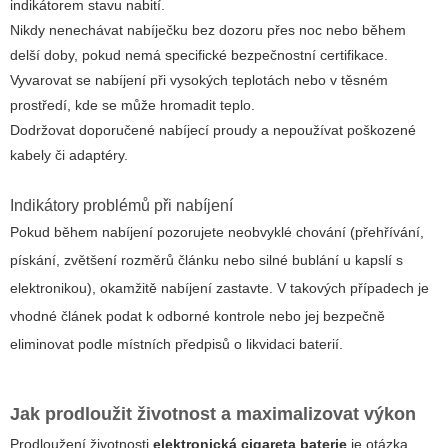
indikátorem stavu nabití.
Nikdy nenechávat nabíječku bez dozoru přes noc nebo během
delší doby, pokud nemá specifické bezpečnostní certifikace.
Vyvarovat se nabíjení při vysokých teplotách nebo v těsném
prostředí, kde se může hromadit teplo.
Dodržovat doporučené nabíjecí proudy a nepoužívat poškozené
kabely či adaptéry.
Indikátory problémů při nabíjení
Pokud během nabíjení pozorujete neobvyklé chování (přehřívání,
pískání, zvětšení rozměrů článku nebo silné bublání u kapslí s
elektronikou), okamžitě nabíjení zastavte. V takových případech je
vhodné článek podat k odborné kontrole nebo jej bezpečně
eliminovat podle místních předpisů o likvidaci baterií.
Jak prodloužit životnost a maximalizovat výkon
Prodloužení životnosti
elektronická cigareta baterie
je otázka