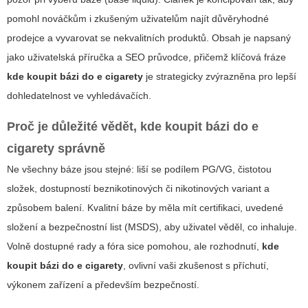
pomohl nováčkům i zkušeným uživatelům najít důvěryhodné
prodejce a vyvarovat se nekvalitních produktů.
Obsah je napsaný
jako uživatelská příručka a SEO průvodce
, přičemž klíčová fráze
kde koupit bázi do e cigarety
je strategicky zvýrazněna pro lepší
dohledatelnost ve vyhledávačích.
Proč je důležité vědět,
kde koupit bázi do e
cigarety
správně
Ne všechny báze jsou stejné: liší se podílem PG/VG, čistotou
složek, dostupností beznikotinových či nikotinových variant a
způsobem balení. Kvalitní báze by měla mít certifikaci, uvedené
složení a bezpečnostní list (MSDS), aby uživatel věděl, co inhaluje.
Volně dostupné rady a fóra sice pomohou, ale rozhodnutí,
kde
koupit bázi do e cigarety
, ovlivní vaši zkušenost s příchutí,
výkonem zařízení a především bezpečností.