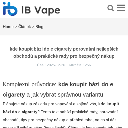
Home
>
Článek
>
Blog
kde koupit bázi do e cigarety porovnání nejlepších
obchodů a praktické rady pro bezpečný nákup
Čas：2025-12-26
Klikněte：
256
Komplexní průvodce:
kde koupit bázi do e
cigarety
a jak vybrat správnou variantu
Plánujete nákup základu pro vapování a zajímá vás,
kde koupit
bázi do e cigarety
? Tento text nabízí praktické rady, porovnání
obchodů, tipy pro bezpečný nákup a přehled toho, na co si dát
pozor při výběru báze (base liquid). Článek je koncipován tak, aby