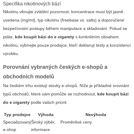
Specifika nikotinových bází
Nikotinu věnujte zvláštní pozornost: koncentrace musí být jasně
uvedena (mg/ml), typ nikotinu (freebase vs. salts) a doporučené
bezpečnostní postupy během manipulace a skladování. Pokud se
ptáte,
kde koupit bázi do e cigarety
s konkrétním obsahem
nikotinu, vybírejte pouze prodejce, kteří deklarují testy a konzistenci
výrobku.
Porovnání vybraných českých e-shopů a
obchodních modelů
Na českém trhu existují stovky e-shopů. Níže je příkladné srovnání
typů obchodů, které vám pomůže se rozhodnout,
kde koupit bázi
do e cigarety
podle vašich priorit.
Typ prodejce
Výhoda
Nevýhoda
Specializovaný
Široký výběr,
Proměnlivé ceny
e-shop
informace