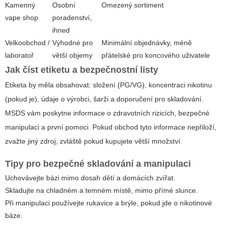
Kamenný
Osobní
Omezený sortiment
vape shop
poradenství,
ihned
Velkoobchod /
Výhodné pro
Minimální objednávky, méně
laboratoř
větší objemy
přátelské pro koncového uživatele
Jak číst etiketu a bezpečnostní listy
Etiketa by měla obsahovat: složení (PG/VG), koncentraci nikotinu
(pokud je), údaje o výrobci, šarži a doporučení pro skladování.
MSDS vám poskytne informace o zdravotních rizicích, bezpečné
manipulaci a první pomoci. Pokud obchod tyto informace nepřiloží,
zvažte jiný zdroj, zvláště pokud kupujete větší množství.
Tipy pro bezpečné skladování a manipulaci
Uchovávejte bázi mimo dosah dětí a domácích zvířat.
Skladujte na chladném a temném místě, mimo přímé slunce.
Při manipulaci používejte rukavice a brýle, pokud jde o nikotinové
báze.