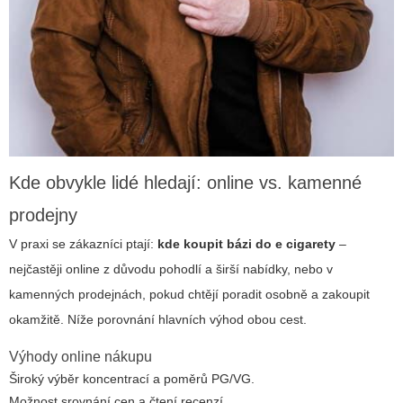
Kde obvykle lidé hledají: online vs. kamenné
prodejny
V praxi se zákazníci ptají:
kde koupit bázi do e cigarety
–
nejčastěji online z důvodu pohodlí a širší nabídky, nebo v
kamenných prodejnách, pokud chtějí poradit osobně a zakoupit
okamžitě. Níže porovnání hlavních výhod obou cest.
Výhody online nákupu
Široký výběr koncentrací a poměrů PG/VG.
Možnost srovnání cen a čtení recenzí.