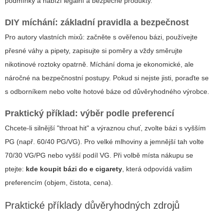
podmínky a nabízí legální a bezpečné produkty.
DIY míchání: základní pravidla a bezpečnost
Pro autory vlastních mixů: začněte s ověřenou bázi, používejte
přesné váhy a pipety, zapisujte si poměry a vždy směrujte
nikotinové roztoky opatrně. Míchání doma je ekonomické, ale
náročné na bezpečnostní postupy. Pokud si nejste jisti, poraďte se
s odborníkem nebo volte hotové báze od důvěryhodného výrobce.
Praktický příklad: výběr podle preferencí
Chcete-li silnější "throat hit" a výraznou chuť, zvolte bázi s vyšším
PG (např. 60/40 PG/VG). Pro velké mlhoviny a jemnější tah volte
70/30 VG/PG nebo vyšší podíl VG. Při volbě místa nákupu se
ptejte:
kde koupit bázi do e cigarety
, která odpovídá vašim
preferencím (objem, čistota, cena).
Praktické příklady důvěryhodných zdrojů