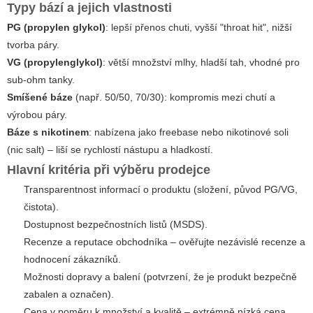
Typy bází a jejich vlastnosti
PG (propylen glykol)
: lepší přenos chuti, vyšší "throat hit", nižší
tvorba páry.
VG (propylenglykol)
: větší množství mlhy, hladší tah, vhodné pro
sub-ohm tanky.
Smíšené báze
(např. 50/50, 70/30): kompromis mezi chutí a
výrobou páry.
Báze s nikotinem
: nabízena jako freebase nebo nikotinové soli
(nic salt) – liší se rychlostí nástupu a hladkostí.
Hlavní kritéria při výběru prodejce
Transparentnost informací o produktu (složení, původ PG/VG,
čistota).
Dostupnost bezpečnostních listů (MSDS).
Recenze a reputace obchodníka – ověřujte nezávislé recenze a
hodnocení zákazníků.
Možnosti dopravy a balení (potvrzení, že je produkt bezpečně
zabalen a označen).
Cena v poměru k množství a kvalitě – extrémně nízká cena