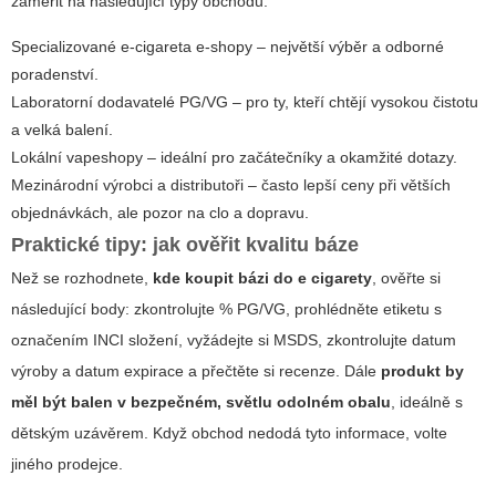
zaměřit na následující typy obchodů:
Specializované e‑cigareta e-shopy – největší výběr a odborné
poradenství.
Laboratorní dodavatelé PG/VG – pro ty, kteří chtějí vysokou čistotu
a velká balení.
Lokální vapeshopy – ideální pro začátečníky a okamžité dotazy.
Mezinárodní výrobci a distributoři – často lepší ceny při větších
objednávkách, ale pozor na clo a dopravu.
Praktické tipy: jak ověřit kvalitu báze
Než se rozhodnete,
kde koupit bázi do e cigarety
, ověřte si
následující body: zkontrolujte % PG/VG, prohlédněte etiketu s
označením INCI složení, vyžádejte si MSDS, zkontrolujte datum
výroby a datum expirace a přečtěte si recenze. Dále
produkt by
měl být balen v bezpečném, světlu odolném obalu
, ideálně s
dětským uzávěrem. Když obchod nedodá tyto informace, volte
jiného prodejce.