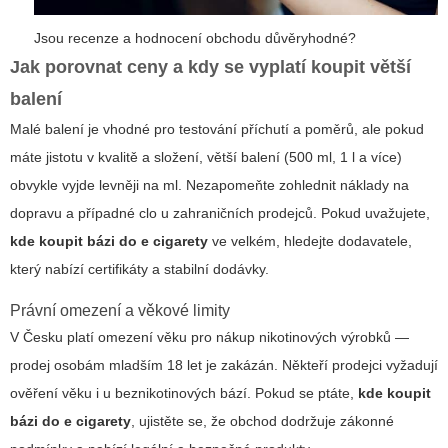
Jsou recenze a hodnocení obchodu důvěryhodné?
Jak porovnat ceny a kdy se vyplatí koupit větší
balení
Malé balení je vhodné pro testování příchutí a poměrů, ale pokud
máte jistotu v kvalitě a složení, větší balení (500 ml, 1 l a více)
obvykle vyjde levněji na ml. Nezapomeňte zohlednit náklady na
dopravu a případné clo u zahraničních prodejců. Pokud uvažujete,
kde koupit bázi do e cigarety
ve velkém, hledejte dodavatele,
který nabízí certifikáty a stabilní dodávky.
Právní omezení a věkové limity
V Česku platí omezení věku pro nákup nikotinových výrobků —
prodej osobám mladším 18 let je zakázán. Někteří prodejci vyžadují
ověření věku i u beznikotinových bází. Pokud se ptáte,
kde koupit
bázi do e cigarety
, ujistěte se, že obchod dodržuje zákonné