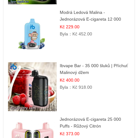
Modrá Ledová Malina -
Jednorázová E-cigareta 12 000
šluků | Osvěžující Bobulová Příchuť
Kč 229.00
Byla：
Kč 452.00
Ibvape Bar - 35 000 šluků | Příchuť
Malinový džem
Kč 400.00
Byla：
Kč 918.00
Jednorázová E-cigareta 25 000
Puffs - Růžový Citrón
Kč 373.00