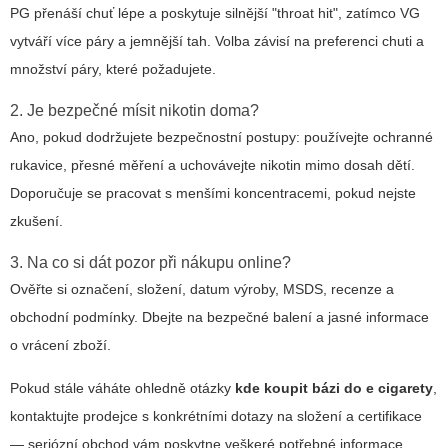
PG přenáší chuť lépe a poskytuje silnější "throat hit", zatímco VG
vytváří více páry a jemnější tah. Volba závisí na preferenci chuti a
množství páry, které požadujete.
2. Je bezpečné mísit nikotin doma?
Ano, pokud dodržujete bezpečnostní postupy: používejte ochranné
rukavice, přesné měření a uchovávejte nikotin mimo dosah dětí.
Doporučuje se pracovat s menšími koncentracemi, pokud nejste
zkušení.
3. Na co si dát pozor při nákupu online?
Ověřte si označení, složení, datum výroby, MSDS, recenze a
obchodní podmínky. Dbejte na bezpečné balení a jasné informace
o vrácení zboží.
Pokud stále váháte ohledně otázky
kde koupit bázi do e cigarety
,
kontaktujte prodejce s konkrétními dotazy na složení a certifikace
— seriózní obchod vám poskytne veškeré potřebné informace.