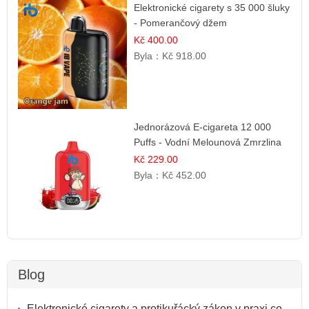
Elektronické cigarety s 35 000 šluky
- Pomerančový džem
Kč 400.00
Byla：
Kč 918.00
Jednorázová E-cigareta 12 000
Puffs - Vodní Melounová Zmrzlina
Kč 229.00
Byla：
Kč 452.00
Blog
Elektronické cigarety a protikuřácký zákon v praxi co