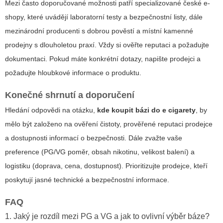
Mezi často doporučované možnosti patří specializované české e-
shopy, které uvádějí laboratorní testy a bezpečnostní listy, dále
mezinárodní producenti s dobrou pověstí a místní kamenné
prodejny s dlouholetou praxí. Vždy si ověřte reputaci a požadujte
dokumentaci. Pokud máte konkrétní dotazy, napište prodejci a
požadujte hloubkové informace o produktu.
Konečné shrnutí a doporučení
Hledání odpovědi na otázku,
kde koupit bázi do e cigarety
, by
mělo být založeno na ověření čistoty, prověřené reputaci prodejce
a dostupnosti informací o bezpečnosti. Dále zvažte vaše
preference (PG/VG poměr, obsah nikotinu, velikost balení) a
logistiku (doprava, cena, dostupnost). Prioritizujte prodejce, kteří
poskytují jasné technické a bezpečnostní informace.
FAQ
1. Jaký je rozdíl mezi PG a VG a jak to ovlivní výběr báze?