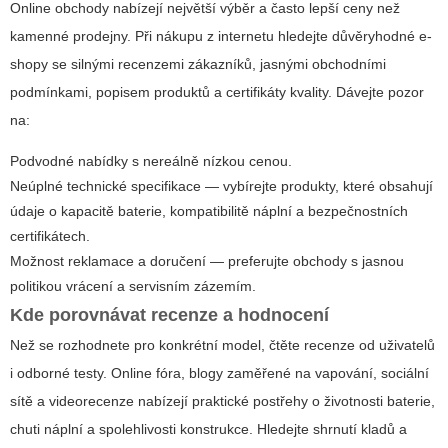
Online obchody nabízejí největší výběr a často lepší ceny než
kamenné prodejny. Při nákupu z internetu hledejte důvěryhodné e-
shopy se silnými recenzemi zákazníků, jasnými obchodními
podmínkami, popisem produktů a certifikáty kvality. Dávejte pozor
na:
Podvodné nabídky s nereálně nízkou cenou.
Neúplné technické specifikace — vybírejte produkty, které obsahují
údaje o kapacitě baterie, kompatibilitě náplní a bezpečnostních
certifikátech.
Možnost reklamace a doručení — preferujte obchody s jasnou
politikou vrácení a servisním zázemím.
Kde porovnávat recenze a hodnocení
Než se rozhodnete pro konkrétní model, čtěte recenze od uživatelů
i odborné testy. Online fóra, blogy zaměřené na vapování, sociální
sítě a videorecenze nabízejí praktické postřehy o životnosti baterie,
chuti náplní a spolehlivosti konstrukce. Hledejte shrnutí kladů a