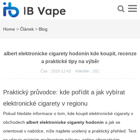
Home
>
Článek
>
Blog
albert elektronicke cigarety hodonin kde koupit, recenze
a praktické tipy na výběr
Čas：2025-12-02
Klikněte：
201
Praktický průvodce: kde pořídit a jak vybírat
elektronické cigarety v regionu
Pokud hledáte informace o tom, kde koupit elektronické cigarety v
obchodech
albert elektronicke cigarety hodonin
a jak se
orientovat v nabídce, níže najdete ucelený a praktický přehled. Text
se věnuje místním možnostem nákupu, online alternativám,