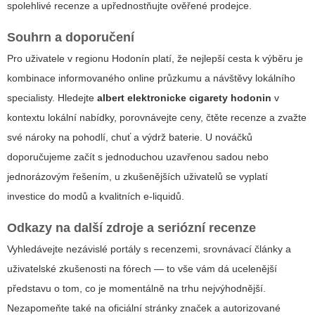
spolehlivé recenze a upřednostňujte ověřené prodejce.
Souhrn a doporučení
Pro uživatele v regionu Hodonín platí, že nejlepší cesta k výběru je
kombinace informovaného online průzkumu a návštěvy lokálního
specialisty. Hledejte
albert elektronicke cigarety hodonin
v
kontextu lokální nabídky, porovnávejte ceny, čtěte recenze a zvažte
své nároky na pohodlí, chuť a výdrž baterie. U nováčků
doporučujeme začít s jednoduchou uzavřenou sadou nebo
jednorázovým řešením, u zkušenějších uživatelů se vyplatí
investice do modů a kvalitních e-liquidů.
Odkazy na další zdroje a seriózní recenze
Vyhledávejte nezávislé portály s recenzemi, srovnávací články a
uživatelské zkušenosti na fórech — to vše vám dá ucelenější
představu o tom, co je momentálně na trhu nejvýhodnější.
Nezapomeňte také na oficiální stránky značek a autorizované