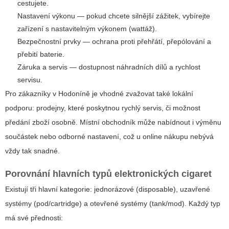
cestujete.
Nastavení výkonu — pokud chcete silnější zážitek, vybírejte
zařízení s nastavitelným výkonem (wattáž).
Bezpečnostní prvky — ochrana proti přehřátí, přepólování a
přebití baterie.
Záruka a servis — dostupnost náhradních dílů a rychlost
servisu.
Pro zákazníky v Hodoníně je vhodné zvažovat také lokální
podporu: prodejny, které poskytnou rychlý servis, či možnost
předání zboží osobně. Místní obchodník může nabídnout i výměnu
součástek nebo odborné nastavení, což u online nákupu nebývá
vždy tak snadné.
Porovnání hlavních typů elektronických cigaret
Existují tři hlavní kategorie: jednorázové
(disposable)
, uzavřené
systémy (pod/cartridge) a otevřené systémy (tank/mod). Každý typ
má své přednosti: