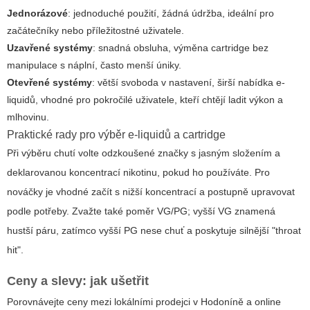
Jednorázové
: jednoduché použití, žádná údržba, ideální pro
začátečníky nebo příležitostné uživatele.
Uzavřené systémy
: snadná obsluha, výměna cartridge bez
manipulace s náplní, často menší úniky.
Otevřené systémy
: větší svoboda v nastavení, širší nabídka e-
liquidů, vhodné pro pokročilé uživatele, kteří chtějí ladit výkon a
mlhovinu.
Praktické rady pro výběr e-liquidů a cartridge
Při výběru chutí volte odzkoušené značky s jasným složením a
deklarovanou koncentrací nikotinu, pokud ho používáte. Pro
nováčky je vhodné začít s nižší koncentrací a postupně upravovat
podle potřeby. Zvažte také poměr VG/PG; vyšší VG znamená
hustší páru, zatímco vyšší PG nese chuť a poskytuje silnější "throat
hit".
Ceny a slevy: jak ušetřit
Porovnávejte ceny mezi lokálními prodejci v Hodoníně a online