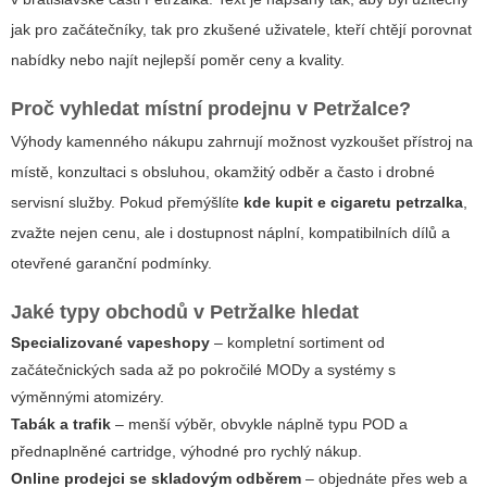
jak pro začátečníky, tak pro zkušené uživatele, kteří chtějí porovnat
nabídky nebo najít nejlepší poměr ceny a kvality.
Proč vyhledat místní prodejnu v Petržalce?
Výhody kamenného nákupu zahrnují možnost vyzkoušet přístroj na
místě, konzultaci s obsluhou, okamžitý odběr a často i drobné
servisní služby. Pokud přemýšlíte
kde kupit e cigaretu petrzalka
,
zvažte nejen cenu, ale i dostupnost náplní, kompatibilních dílů a
otevřené garanční podmínky.
Jaké typy obchodů v Petržalke hledat
Specializované vapeshopy
– kompletní sortiment od
začátečnických sada až po pokročilé MODy a systémy s
výměnnými atomizéry.
Tabák a trafik
– menší výběr, obvykle náplně typu POD a
přednaplněné cartridge, výhodné pro rychlý nákup.
Online prodejci se skladovým odběrem
– objednáte přes web a