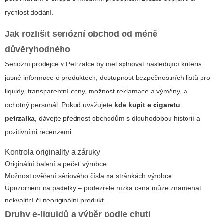
rychlost dodání.
Jak rozlišit seriózní obchod od méně
důvěryhodného
Seriózní prodejce v Petržalce by měl splňovat následující kritéria:
jasné informace o produktech, dostupnost bezpečnostních listů pro
liquidy, transparentní ceny, možnost reklamace a výměny, a
ochotný personál. Pokud uvažujete
kde kupit e cigaretu
petrzalka
, dávejte přednost obchodům s dlouhodobou historií a
pozitivními recenzemi.
Kontrola originality a záruky
Originální balení a pečeť výrobce.
Možnost ověření sériového čísla na stránkách výrobce.
Upozornění na padělky – podezřele nízká cena může znamenat
nekvalitní či neoriginální produkt.
Druhy e-liquidů a výběr podle chuti