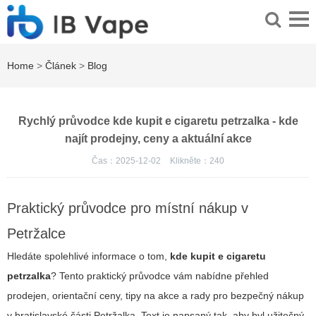
Home
>
Článek
>
Blog
Rychlý průvodce kde kupit e cigaretu petrzalka - kde
najít prodejny, ceny a aktuální akce
Čas：2025-12-02
Klikněte：
240
Praktický průvodce pro místní nákup v
Petržalce
Hledáte spolehlivé informace o tom,
kde kupit e cigaretu
petrzalka
? Tento praktický průvodce vám nabídne přehled
prodejen, orientační ceny, tipy na akce a rady pro bezpečný nákup
v bratislavské části Petržalka. Text je napsaný tak, aby byl užitečný