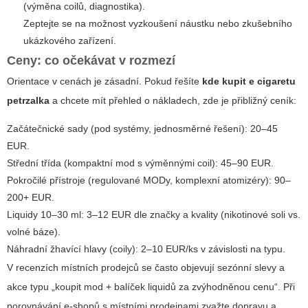
(výměna coilů, diagnostika).
Zeptejte se na možnost vyzkoušení náustku nebo zkušebního
ukázkového zařízení.
Ceny: co očekávat v rozmezí
Orientace v cenách je zásadní. Pokud řešíte
kde kupit e cigaretu
petrzalka
a chcete mít přehled o nákladech, zde je přibližný ceník:
Začátečnické sady (pod systémy, jednosměrné řešení): 20–45
EUR.
Střední třída (kompaktní mod s výměnnými coil): 45–90 EUR.
Pokročilé přístroje (regulované MODy, komplexní atomizéry): 90–
200+ EUR.
Liquidy 10–30 ml: 3–12 EUR dle značky a kvality (nikotinové soli vs.
volné báze).
Náhradní žhavící hlavy (coily): 2–10 EUR/ks v závislosti na typu.
V recenzích místních prodejců se často objevují sezónní slevy a
akce typu „koupit mod + balíček liquidů za zvýhodněnou cenu“. Při
porovnávání e-shopů s místními prodejnami zvažte dopravu a