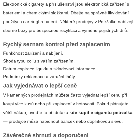
Elektronické cigarety a příslušenství jsou elektronická zařízení s
bateriemi a chemickými složkami. Dbejte na správné likvidování
použitých cartridgí a baterií. Některé prodejny v Petržalke nabízejí
sběrné boxy pro bezpečnou recyklaci a výměnu pojistných dílů.
Rychlý seznam kontrol před zaplacením
Funkčnost zařízení a nabíjení.
Shoda typu coilu s vaším zařízením.
Datum expirace liquidu a skladovací informace.
Podmínky reklamace a záruční lhůty.
Jak vyjednávat o lepší ceně
V kamenných prodejnách můžete často vyjednat lepší cenu při
koupi více kusů nebo při zaplacení v hotovosti. Pokud plánujete
větší nákup, uveďte to při dotazu
kde kupit e cigaretu petrzalka
— prodejce může nabídnout balíček nebo doplňkovou slevu.
Závěrečné shrnutí a doporučení