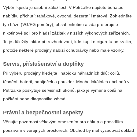
Výběr liquidu je osobní záležitost. V Petržalke najdete bohatou
nabídku příchutí: tabákové, ovocné, dezertní i mátové. Zohledněte
typ báze (VG/PG poměry), obsah nikotinu a zda preferujete
nikotinové soli pro hladší zážitek v nižších výkonových zařízeních.
To je důležitý faktor při rozhodování,
kde kupit e cigaretu petrzalka
,
protože některé prodejny nabízí ochutnávky nebo malé vzorky.
Servis, příslušenství a doplňky
Při výběru prodejny hledejte i nabídku náhradních dílů: coilů,
těsnění, baterií, nabíječek a pouzder. Mnoho lokálních obchodů v
Petržalke poskytuje servisních úkonů, jako je výměna coilů na
počkání nebo diagnostika závad.
Právní a bezpečnostní aspekty
Věnujte pozornost věkovým omezením pro nákup a pravidlům
používání v veřejných prostorech. Obchod by měl vyžadovat doklad