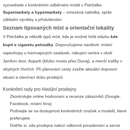
vyzvednete v konkrétním odběrném místě v Petržalke.
Supermarkety a hypermarkety
– omezená nabídka, spíše
základní výrobky a příslušenství.
Seznam tipovaných míst a orientační lokality
V Petržalke je několik typů míst, kde je možné řešit otázku
kde
kupit e cigaretu petrzalka
. Doporučujeme navštívit: místní
vapeshopy u tramvajových zastávek, nákupní centra v okolí
Janíkov dvor, Aupark (blízko mostu přes Dunaj), a menší trafiky v
obytných čtvrtích. Při plánování cesty zvažte aktuální dopravní
situaci a otevírací dobu prodejců.
Konkrétní rady pro hledání prodejny
Zkontrolujte online hodnocení a recenze zákazníků (Google,
Facebook, místní fóra).
Podívejte se na dostupnost konkrétních značek a modelů, které
preferujete.
Ověřte si, zda prodejna nabízí odborné poradenství a servis