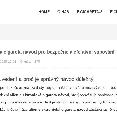
HOME
O NÁS
E CIGARETA-3
E C
á cigareta návod pro bezpečné a efektivní vapování
2025-12-01
Klikněte：
175
vedení a proč je správný návod důležitý
íjejí, je klíčové znát základy, abyste našli rovnováhu mezi výkonem, be
plexní
alien elektronická cigareta návod
, který vysvětluje hardware, 
k pro pokročilé uživatele. Text je strukturovaný do přehledných bloků,
akže klíčová fráze
alien elektronická cigareta návod
zůstává jasně ide