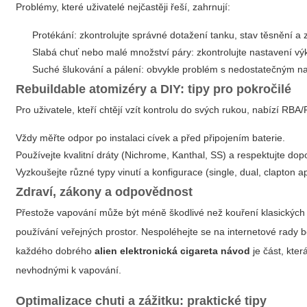
Problémy, které uživatelé nejčastěji řeší, zahrnují:
Protékání: zkontrolujte správné dotažení tanku, stav těsnění a z
Slabá chuť nebo malé množství páry: zkontrolujte nastavení vý
Suché šlukování a pálení: obvykle problém s nedostatečným n
Rebuildable atomizéry a DIY: tipy pro pokročilé
Pro uživatele, kteří chtějí vzít kontrolu do svých rukou, nabízí RB
Vždy měřte odpor po instalaci cívek a před připojením baterie.
Používejte kvalitní dráty (Nichrome, Kanthal, SS) a respektujte dop
Vyzkoušejte různé typy vinutí a konfigurace (single, dual, clapton a
Zdraví, zákony a odpovědnost
Přestože vapování může být méně škodlivé než kouření klasických 
používání veřejných prostor. Nespoléhejte se na internetové rady 
každého dobrého
alien elektronická cigareta návod
je část, kte
nevhodnými k vapování.
Optimalizace chuti a zážitku: praktické tipy