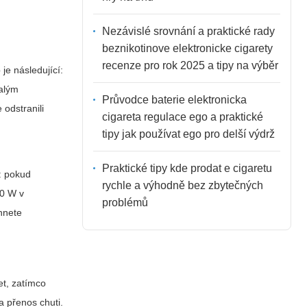
Nezávislé srovnání a praktické rady
beznikotinove elektronicke cigarety
recenze pro rok 2025 a tipy na výběr
je následující:
malým
Průvodce baterie elektronicka
 odstranili
cigareta regulace ego a praktické
tipy jak používat ego pro delší výdrž
Praktické tipy kde prodat e cigaretu
: pokud
rychle a výhodně bez zbytečných
80 W v
problémů
hnete
ret, zatímco
a přenos chuti.