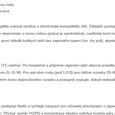
na cívku.
a knot.
ěte manuál výrobce a zkontrolujte kompatibilitu dílů. Základní postup 
vte clearomizer s novou cívkou (pokud je vyměnitelná), navlhčete knot 
vní několik krátkých tahů bez zapnutého topení (tzv. dry pull), abyste
 (TC režimy). Pro bezpečné a příjemné vapování platí obecná pravidla
výkon (5–15 W). Pro sub-ohm cívky (pod 1.0 Ω) jsou běžné rozsahy 20–
 dolním konci doporučeného rozsahu a postupně zvyšujte, dokud nedosá
) poskytují hladší a rychlejší nasycení pro uživatele přecházející z ciga
. Příchuť, poměr VG/PG a koncentrace nikotinu ovlivňují hustotu páry 