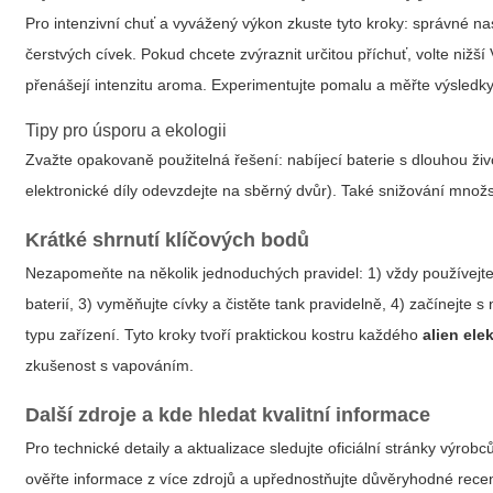
Pro intenzivní chuť a vyvážený výkon zkuste tyto kroky: správné nast
čerstvých cívek. Pokud chcete zvýraznit určitou příchuť, volte nižší
přenášejí intenzitu aroma. Experimentujte pomalu a měřte výsledky,
Tipy pro úsporu a ekologii
Zvažte opakovaně použitelná řešení: nabíjecí baterie s dlouhou ži
elektronické díly odevzdejte na sběrný dvůr). Také snižování množ
Krátké shrnutí klíčových bodů
Nezapomeňte na několik jednoduchých pravidel: 1) vždy používejte
baterií, 3) vyměňujte cívky a čistěte tank pravidelně, 4) začínejte
typu zařízení. Tyto kroky tvoří praktickou kostru každého
alien ele
zkušenost s vapováním.
Další zdroje a kde hledat kvalitní informace
Pro technické detaily a aktualizace sledujte oficiální stránky výrobc
ověřte informace z více zdrojů a upřednostňujte důvěryhodné recenz