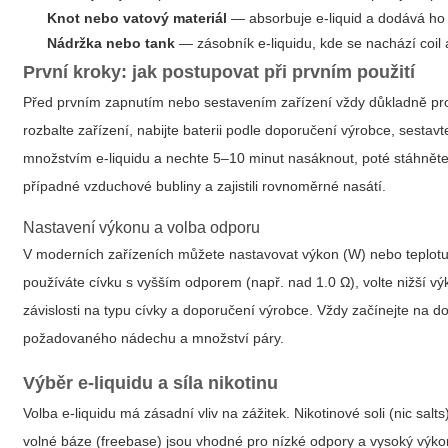
Knot nebo vatový materiál
— absorbuje e-liquid a dodává ho 
Nádržka nebo tank
— zásobník e-liquidu, kde se nachází coil 
První kroky: jak postupovat při prvním použití
Před prvním zapnutím nebo sestavením zařízení vždy důkladně projd
rozbalte zařízení, nabijte baterii podle doporučení výrobce, sesta
množstvím e-liquidu a nechte 5–10 minut nasáknout, poté stáhněte pr
případné vzduchové bubliny a zajistili rovnoměrné nasátí.
Nastavení výkonu a volba odporu
V moderních zařízeních můžete nastavovat výkon (W) nebo teplotu
používáte cívku s vyšším odporem (např. nad 1.0 Ω), volte nižší 
závislosti na typu cívky a doporučení výrobce. Vždy začínejte na
požadovaného nádechu a množství páry.
Výběr e-liquidu a síla nikotinu
Volba e-liquidu má zásadní vliv na zážitek. Nikotinové soli (nic salts
volné báze (freebase) jsou vhodné pro nízké odpory a vysoký výkon