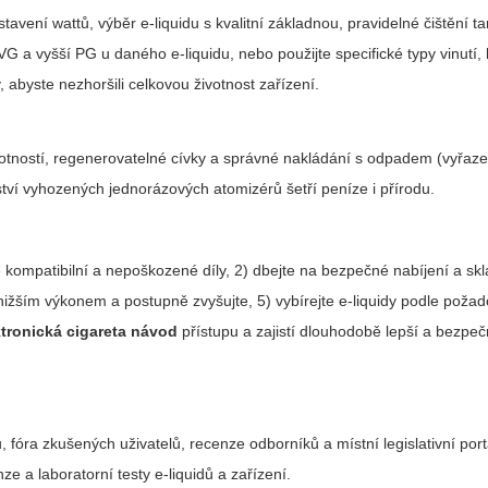
avení wattů, výběr e-liquidu s kvalitní základnou, pravidelné čištění ta
 VG a vyšší PG u daného e-liquidu, nebo použijte specifické typy vinutí, 
 abyste nezhoršili celkovou životnost zařízení.
votností, regenerovatelné cívky a správné nakládání s odpadem (vyřaze
ství vyhozených jednorázových atomizérů šetří peníze i přírodu.
 kompatibilní a nepoškozené díly, 2) dbejte na bezpečné nabíjení a sk
 s nižším výkonem a postupně zvyšujte, 5) vybírejte e-liquidy podle poža
ktronická cigareta návod
přístupu a zajistí dlouhodobě lepší a bezpeč
ů, fóra zkušených uživatelů, recenze odborníků a místní legislativní por
e a laboratorní testy e-liquidů a zařízení.