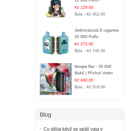
12 000 Puffs -
Ananasovo-Kokosová
Kč 229.00
Zmrzlina
Byla：
Kč 452.00
Jednorázová E-cigareta
25 000 Puffs -
Ostružina & Borůvka
Kč 373.00
Byla：
Kč 745.00
Ibvape Bar - 35 000
šluků | Příchuť Vodní
melounový led
Kč 400.00
Byla：
Kč 918.00
Blog
Co dělat když se spálí vata v