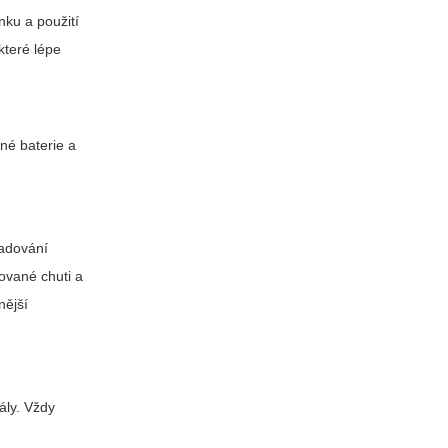
nku a použití
které lépe
né baterie a
ladování
dované chuti a
nější
tály. Vždy