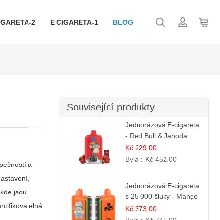
IGARETA-2
E CIGARETA-1
BLOG
Související produkty
Jednorázová E-cigareta
- Red Bull & Jahoda
Kč 229.00
Byla：
Kč 452.00
zpečností a
nastavení,
Jednorázová E-cigareta
 kde jsou
s 25 000 šluky - Mango
ntifikovatelná
& Ananas
Kč 373.00