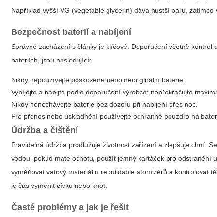
Například vyšší VG (vegetable glycerin) dává hustší páru, zatímco v
Bezpečnost baterií a nabíjení
Správné zacházení s články je klíčové. Doporučení včetně kontrol
bateriích, jsou následující:
Nikdy nepoužívejte poškozené nebo neoriginální baterie.
Vybíjejte a nabijte podle doporučení výrobce; nepřekračujte maxim
Nikdy nenechávejte baterie bez dozoru při nabíjení přes noc.
Pro přenos nebo uskladnění používejte ochranné pouzdro na baterie
Údržba a čištění
Pravidelná údržba prodlužuje životnost zařízení a zlepšuje chuť. 
vodou, pokud máte ochotu, použít jemný kartáček pro odstranění usa
vyměňovat vatový materiál u rebuildable atomizérů a kontrolovat t
je čas vyměnit cívku nebo knot.
Časté problémy a jak je řešit