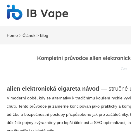
Home
>
Článek
>
Blog
Kompletní průvodce alien elektronick
Čas：
alien elektronická cigareta návod
— stručné u
V moderní době, kdy se alternativy k tradičnímu kouření rychle vyv
chutí. Tento průvodce je záměrně koncipován jako praktický a kom
údržbu a bezpečnostní postupy přizpůsobené jak pro začátečníky, ta
důležité pojmy zvýrazněny pro lepší čitelnost a SEO optimalizaci, t
pro čtenáře i vyhledávače.