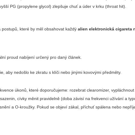
yšší PG (propylene glycol) zlepšuje chuť a úder v krku (throat hit).
 a postupů, které by měl obsahovat každý
alien elektronická cigareta
ální proud nabíjení určený pro daný článek.
, aby nedošlo ke zkratu s klíči nebo jinými kovovými předměty.
Sekvence úkonů, které doporučujeme: rozebrat clearomizer, vypláchnout
zenin, cívky měnit pravidelně (doba závisí na frekvenci užívání a typu
ěsnění a O-kroužky. Pokud se objeví zákal, příchuť spálena nebo nepří