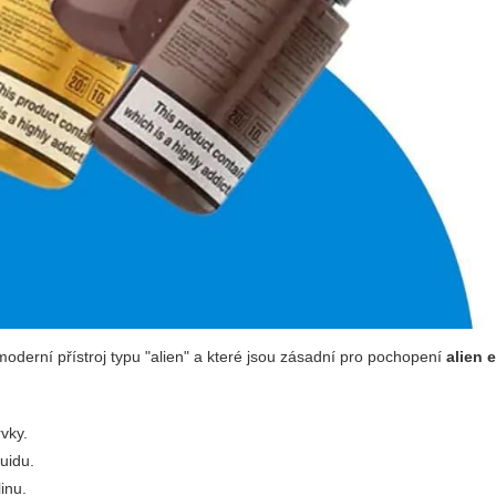
oderní přístroj typu "alien" a které jsou zásadní pro pochopení
alien 
rvky.
uidu.
inu.