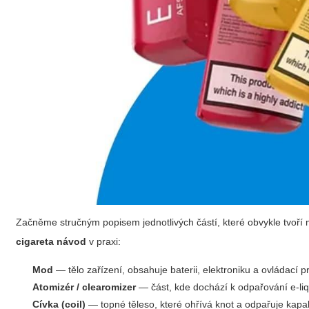
Začněme stručným popisem jednotlivých částí, které obvykle tvoří m
cigareta návod
v praxi:
Mod
— tělo zařízení, obsahuje baterii, elektroniku a ovládací p
Atomizér / clearomizer
— část, kde dochází k odpařování e-liq
Cívka (coil)
— topné těleso, které ohřívá knot a odpařuje kapal