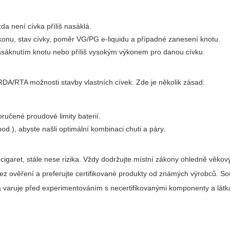
da není cívka příliš nasáklá.
konu, stav cívky, poměr VG/PG e-liquidu a případné zanesení knotu.
asáknutím knotu nebo příliš vysokým výkonem pro danou cívku.
A/RDA/RTA možnosti stavby vlastních cívek. Zde je několik zásad:
oručené proudové limity baterií.
pod.), abyste našli optimální kombinaci chuti a páry.
cigaret, stále nese rizika. Vždy dodržujte místní zákony ohledně věko
bez ověření a preferujte certifikované produkty od známých výrobců. So
rá varuje před experimentováním s necertifikovanými komponenty a lát