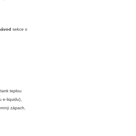
 návod
sekce o
 tank teplou
 e-liquidu),
jemný zápach,