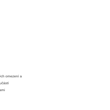
vých omezení a
učástí
kami