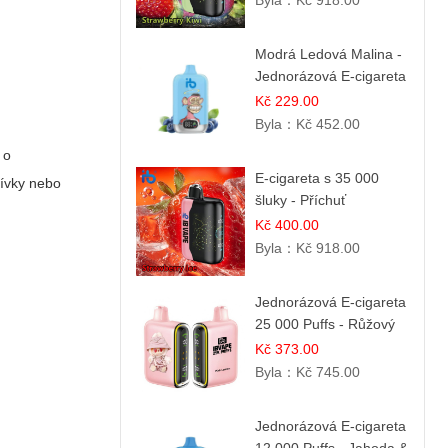
Byla：
Kč 918.00
Modrá Ledová Malina -
Jednorázová E-cigareta
12 000 šluků |
Kč 229.00
Osvěžující Bobulová
Byla：
Kč 452.00
Příchuť
 o
E-cigareta s 35 000
cívky nebo
šluky - Příchuť
Jahodový led
Kč 400.00
Byla：
Kč 918.00
Jednorázová E-cigareta
25 000 Puffs - Růžový
Citrón
Kč 373.00
Byla：
Kč 745.00
Jednorázová E-cigareta