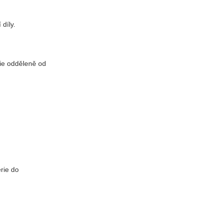
díly.
rie odděleně od
erie do