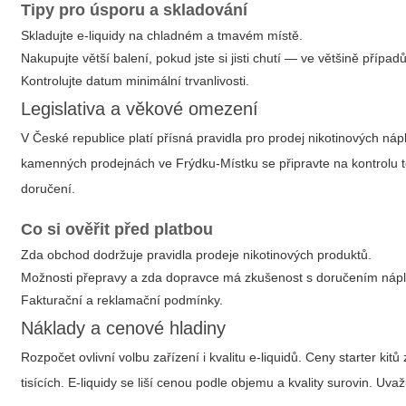
Tipy pro úsporu a skladování
Skladujte e-liquidy na chladném a tmavém místě.
Nakupujte větší balení, pokud jste si jisti chutí — ve většině případů
Kontrolujte datum minimální trvanlivosti.
Legislativa a věkové omezení
V České republice platí přísná pravidla pro prodej nikotinových ná
kamenných prodejnách ve Frýdku-Místku se připravte na kontrolu t
doručení.
Co si ověřit před platbou
Zda obchod dodržuje pravidla prodeje nikotinových produktů.
Možnosti přepravy a zda dopravce má zkušenost s doručením nápl
Fakturační a reklamační podmínky.
Náklady a cenové hladiny
Rozpočet ovlivní volbu zařízení i kvalitu e-liquidů. Ceny starter k
tisících. E-liquidy se liší cenou podle objemu a kvality surovin. Uv