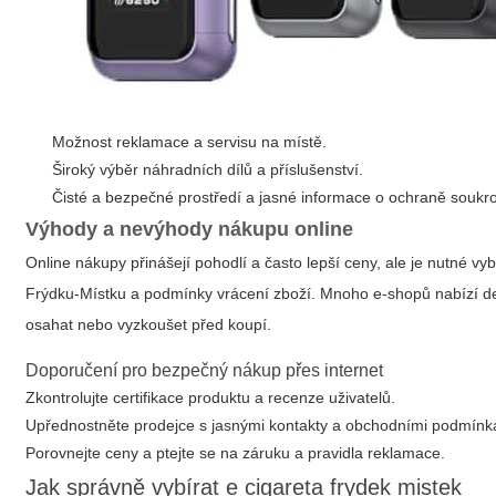
Možnost reklamace a servisu na místě.
Široký výběr náhradních dílů a příslušenství.
Čisté a bezpečné prostředí a jasné informace o ochraně soukro
Výhody a nevýhody nákupu online
Online nákupy přinášejí pohodlí a často lepší ceny, ale je nutné 
Frýdku-Místku a podmínky vrácení zboží. Mnoho e-shopů nabízí detai
osahat nebo vyzkoušet před koupí.
Doporučení pro bezpečný nákup přes internet
Zkontrolujte certifikace produktu a recenze uživatelů.
Upřednostněte prodejce s jasnými kontakty a obchodními podmínk
Porovnejte ceny a ptejte se na záruku a pravidla reklamace.
Jak správně vybírat
e cigareta frydek mistek