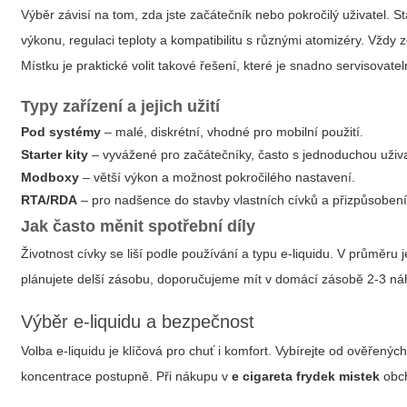
Výběr závisí na tom, zda jste začátečník nebo pokročilý uživatel. S
výkonu, regulaci teploty a kompatibilitu s různými atomizéry. Vždy z
Místku je praktické volit takové řešení, které je snadno servisovate
Typy zařízení a jejich užití
Pod systémy
– malé, diskrétní, vhodné pro mobilní použití.
Starter kity
– vyvážené pro začátečníky, často s jednoduchou uživa
Modboxy
– větší výkon a možnost pokročilého nastavení.
RTA/RDA
– pro nadšence do stavby vlastních cívků a přizpůsobení 
Jak často měnit spotřební díly
Životnost cívky se liší podle používání a typu e-liquidu. V průměr
plánujete delší zásobu, doporučujeme mít v domácí zásobě 2-3 náhr
Výběr e-liquidu a bezpečnost
Volba e-liquidu je klíčová pro chuť i komfort. Vybírejte od ověřený
koncentrace postupně. Při nákupu v
e cigareta frydek mistek
obch