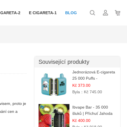
IGARETA-2
E CIGARETA-1
BLOG
Související produkty
Jednorázová E-cigareta
25 000 Puffs -
Ostružina & Borůvka
Kč 373.00
Byla：
Kč 745.00
rvisem, proto je
Ibvape Bar - 35 000
nání cen a
šluků | Příchuť Jahoda
& Kiwi
Kč 400.00