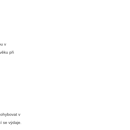
pu v
věku při
 pohybovat v
í se výdaje.