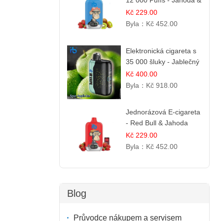
12 000 Puffs - Jahoda &
Kiwi
Kč 229.00
Byla：
Kč 452.00
Elektronická cigareta s
35 000 šluky - Jablečný
kyselý led
Kč 400.00
Byla：
Kč 918.00
Jednorázová E-cigareta
- Red Bull & Jahoda
Kč 229.00
Byla：
Kč 452.00
Blog
Průvodce nákupem a servisem