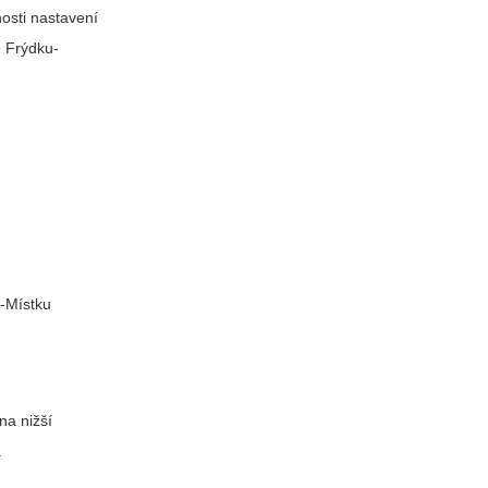
nosti nastavení
e Frýdku-
u-Místku
na nižší
.