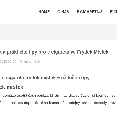
HOME
O NÁS
E CIGARETA-3
E C
 a praktické tipy pro e cigareta ve Frydek Mistek
2026-01-05
Klikněte：
210
t
e cigareta frydek mistek
+ užitečné tipy
dek mistek
 pomůže ušetřit čas i peníze. Místní nabídka se často liší kvalitou i se
. V textu najdete doporučení na kamenné prodejny, online obchody, srov