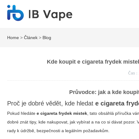
Home
>
Článek
>
Blog
Kde koupit e cigareta frydek mistek
Čas：
Průvodce: jak a kde koupi
Proč je dobré vědět, kde hledat
e cigareta fry
Pokud hledáte
e cigareta frydek mistek
, tato obsáhlá příručka vám
dobré znát tipy, kde nakupovat, jak vybírat a na co si dávat pozor
rady k údržbě, bezpečnosti a legálním požadavkům.