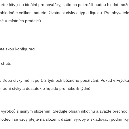
tarter kity jsou ideální pro nováčky, zatímco pokročilí budou hledat mož
ohledněte velikost baterie, životnost cívky a typ e-liquidu. Pro obyvatel
lné u místních prodejců.
telskou konfigurací.
chuti.
u je třeba cívky měnit po 1-2 týdnech běžného používání. Pokud v Frýdk
adní cívky a dostatek e-liquidu pro několik týdnů.
ch výrobců s jasným složením. Sledujte obsah nikotinu a zvažte přechod 
odech se vždy ptejte na složení, datum výroby a skladovací podmínky