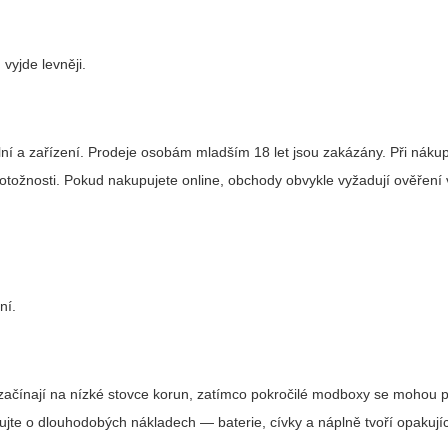
 vyjde levněji.
plní a zařízení. Prodeje osobám mladším 18 let jsou zakázány. Při náku
otožnosti. Pokud nakupujete online, obchody obvykle vyžadují ověření 
ní.
itů začínají na nízké stovce korun, zatímco pokročilé modboxy se mohou
ažujte o dlouhodobých nákladech — baterie, cívky a náplně tvoří opakujíc