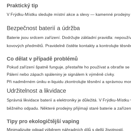
Praktický tip
V Frýdku-Místku sledujte místní akce a slevy — kamenné prodejny č
Bezpečnost baterií a údržba
Baterie jsou srdcem zařízení. Dodržujte základní pravidla: nepouží
kovových předmětů. Pravidelně čistěte kontakty a kontrolujte těsněn
Co dělat v případě problémů
Pokud zařízení špatně funguje, přestaňte ho používat a obraťte se 
Pálení nebo zápach spáleniny je signálem k výměně cívky.
Při nadměrném úniku e-liquidu zkontrolujte těsnění a správnou mo
Udržitelnost a likvidace
Správná likvidace baterií a elektroniky je důležitá. V Frýdku-Místk
běžného odpadu. Některé prodejny přijímají staré baterie a zařízení
Tipy pro ekologičtější vaping
Minimalizujte odpad výběrem náhradních dílů s delší životností.