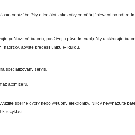
asto nabízí balíčky a loajální zákazníky odměňují slevami na náhradní 
vejte poškozené baterie, používejte původní nabíječky a skladujte bate
í nádržky, abyste předešli úniku e-liquidu.
na specializovaný servis.
ntáž atomizéru.
u využijte sběrné dvory nebo výkupny elektroniky. Nikdy nevyhazujte bat
 k recyklaci.