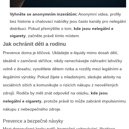
Vyhněte se anonymním inzerátům:
Anonymní videa, profily
bez historie a chatovací nabídky jsou často kanály pro nelegální
distribuci. Pokud přemýšlíte o tom,
kde jsou nelegální e
cigarety
, začněte právě tímto místem.
Jak ochránit děti a rodinu
Prevence doma je klíčová. Ukládejte e-liquidy mimo dosah dětí,
ideálně v zamčené skříňce; nikdy nenechávejte náhradní lahvičky
volně v dosahu; vysvětlete dětem rizika a rozdíly mezi legálními a
ilegálními výrobky. Pokud žijete s mladistvými, sledujte aktivity na
sociálních sítích a komunikujte o rizicích nákupu z neověřených
zdrojů. Rodiče by měli znát odpověď na otázku,
kde jsou
nelegální e cigarety
, protože právě to může zabránit impulsivnímu
nákupu z nebezpečného zdroje.
Prevence a bezpečné návyky
Mezi doporučené kroky patří: bezpečné uchovávání, likvidace