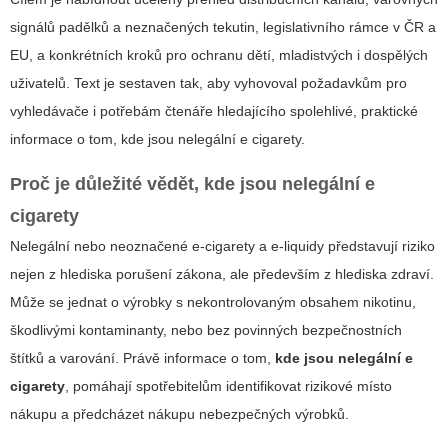
signálů padělků a neznačených tekutin, legislativního rámce v ČR a
EU, a konkrétních kroků pro ochranu dětí, mladistvých i dospělých
uživatelů. Text je sestaven tak, aby vyhovoval požadavkům pro
vyhledávače i potřebám čtenáře hledajícího spolehlivé, praktické
informace o tom,
kde jsou nelegální e cigarety
.
Proč je důležité vědět, kde jsou nelegální e
cigarety
Nelegální nebo neoznačené e-cigarety a e-liquidy představují riziko
nejen z hlediska porušení zákona, ale především z hlediska zdraví.
Může se jednat o výrobky s nekontrolovaným obsahem nikotinu,
škodlivými kontaminanty, nebo bez povinných bezpečnostních
štítků a varování. Právě informace o tom,
kde jsou nelegální e
cigarety
, pomáhají spotřebitelům identifikovat rizikové místo
nákupu a předcházet nákupu nebezpečných výrobků.