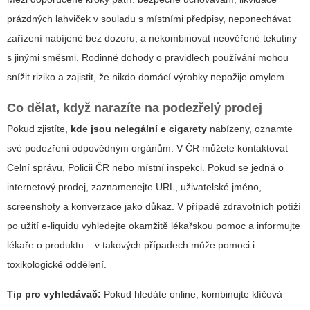
prázdných lahviček v souladu s místními předpisy, neponechávat
zařízení nabíjené bez dozoru, a nekombinovat neověřené tekutiny
s jinými směsmi. Rodinné dohody o pravidlech používání mohou
snížit riziko a zajistit, že nikdo domácí výrobky nepožije omylem.
Co dělat, když narazíte na podezřelý prodej
Pokud zjistíte,
kde jsou nelegální e cigarety
nabízeny, oznamte
své podezření odpovědným orgánům. V ČR můžete kontaktovat
Celní správu, Policii ČR nebo místní inspekci. Pokud se jedná o
internetový prodej, zaznamenejte URL, uživatelské jméno,
screenshoty a konverzace jako důkaz. V případě zdravotních potíží
po užití e-liquidu vyhledejte okamžitě lékařskou pomoc a informujte
lékaře o produktu – v takových případech může pomoci i
toxikologické oddělení.
Tip pro vyhledávač:
Pokud hledáte online, kombinujte klíčová