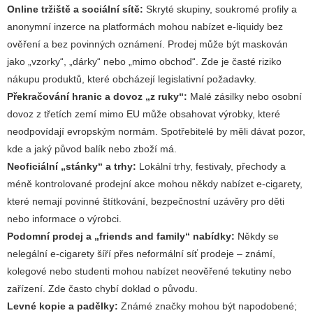
Online tržiště a sociální sítě:
Skryté skupiny, soukromé profily a
anonymní inzerce na platformách mohou nabízet e-liquidy bez
ověření a bez povinných oznámení. Prodej může být maskován
jako „vzorky“, „dárky“ nebo „mimo obchod“. Zde je časté riziko
nákupu produktů, které obcházejí legislativní požadavky.
Překračování hranic a dovoz „z ruky“:
Malé zásilky nebo osobní
dovoz z třetích zemí mimo EU může obsahovat výrobky, které
neodpovídají evropským normám. Spotřebitelé by měli dávat pozor,
kde a jaký původ balík nebo zboží má.
Neoficiální „stánky“ a trhy:
Lokální trhy, festivaly, přechody a
méně kontrolované prodejní akce mohou někdy nabízet e-cigarety,
které nemají povinné štítkování, bezpečnostní uzávěry pro děti
nebo informace o výrobci.
Podomní prodej a „friends and family“ nabídky:
Někdy se
nelegální e-cigarety šíří přes neformální síť prodeje – známí,
kolegové nebo studenti mohou nabízet neověřené tekutiny nebo
zařízení. Zde často chybí doklad o původu.
Levné kopie a padělky:
Známé značky mohou být napodobené;