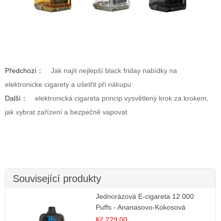
Předchozí：
Jak najít nejlepší black friday nabídky na
elektronicke cigarety a ušetřit při nákupu
Další：
elektronická cigareta princip vysvětlený krok za krokem,
jak vybrat zařízení a bezpečně vapovat
Související produkty
Jednorázová E-cigareta 12 000
Puffs - Ananasovo-Kokosová
Zmrzlina
Kč 229.00