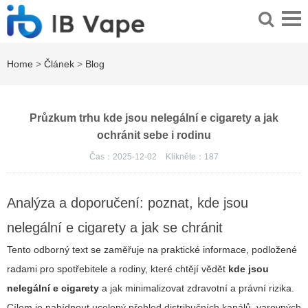
Home
>
Článek
>
Blog
Průzkum trhu kde jsou nelegální e cigarety a jak
ochránit sebe i rodinu
Čas：2025-12-02
Klikněte：
187
Analýza a doporučení: poznat, kde jsou
nelegální e cigarety a jak se chránit
Tento odborný text se zaměřuje na praktické informace, podložené
radami pro spotřebitele a rodiny, které chtějí vědět
kde jsou
nelegální e cigarety
a jak minimalizovat zdravotní a právní rizika.
Cílem je nabídnout ucelený přehled distribučních kanálů, varovných