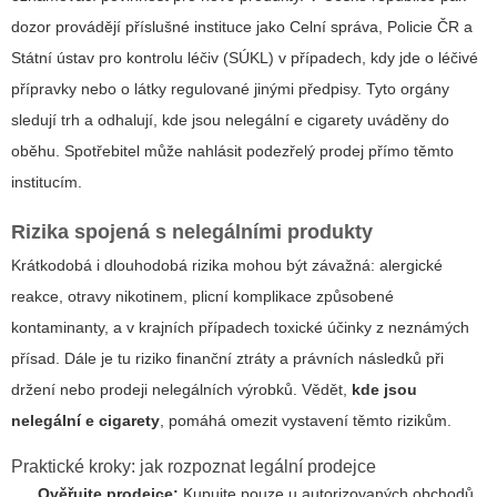
dozor provádějí příslušné instituce jako Celní správa, Policie ČR a
Státní ústav pro kontrolu léčiv (SÚKL) v případech, kdy jde o léčivé
přípravky nebo o látky regulované jinými předpisy. Tyto orgány
sledují trh a odhalují, kde jsou nelegální e cigarety uváděny do
oběhu. Spotřebitel může nahlásit podezřelý prodej přímo těmto
institucím.
Rizika spojená s nelegálními produkty
Krátkodobá i dlouhodobá rizika mohou být závažná: alergické
reakce, otravy nikotinem, plicní komplikace způsobené
kontaminanty, a v krajních případech toxické účinky z neznámých
přísad. Dále je tu riziko finanční ztráty a právních následků při
držení nebo prodeji nelegálních výrobků. Vědět,
kde jsou
nelegální e cigarety
, pomáhá omezit vystavení těmto rizikům.
Praktické kroky: jak rozpoznat legální prodejce
Ověřujte prodejce:
Kupujte pouze u autorizovaných obchodů