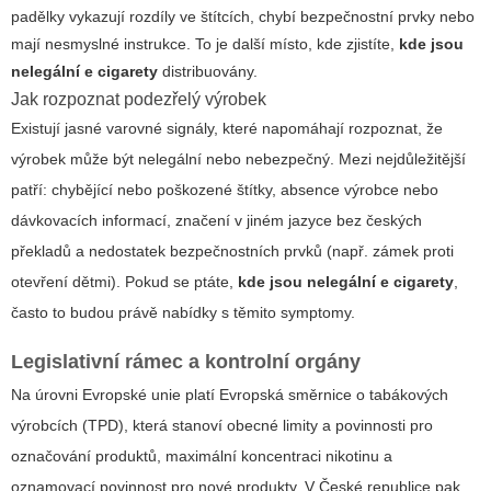
padělky vykazují rozdíly ve štítcích, chybí bezpečnostní prvky nebo
mají nesmyslné instrukce. To je další místo, kde zjistíte,
kde jsou
nelegální e cigarety
distribuovány.
Jak rozpoznat podezřelý výrobek
Existují jasné varovné signály, které napomáhají rozpoznat, že
výrobek může být nelegální nebo nebezpečný. Mezi nejdůležitější
patří: chybějící nebo poškozené štítky, absence výrobce nebo
dávkovacích informací, značení v jiném jazyce bez českých
překladů a nedostatek bezpečnostních prvků (např. zámek proti
otevření dětmi). Pokud se ptáte,
kde jsou nelegální e cigarety
,
často to budou právě nabídky s těmito symptomy.
Legislativní rámec a kontrolní orgány
Na úrovni Evropské unie platí Evropská směrnice o tabákových
výrobcích (TPD), která stanoví obecné limity a povinnosti pro
označování produktů, maximální koncentraci nikotinu a
oznamovací povinnost pro nové produkty. V České republice pak