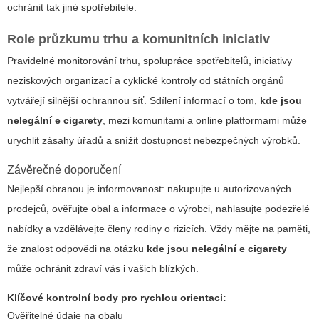
ochránit tak jiné spotřebitele.
Role průzkumu trhu a komunitních iniciativ
Pravidelné monitorování trhu, spolupráce spotřebitelů, iniciativy
neziskových organizací a cyklické kontroly od státních orgánů
vytvářejí silnější ochrannou síť. Sdílení informací o tom,
kde jsou
nelegální e cigarety
, mezi komunitami a online platformami může
urychlit zásahy úřadů a snížit dostupnost nebezpečných výrobků.
Závěrečné doporučení
Nejlepší obranou je informovanost: nakupujte u autorizovaných
prodejců, ověřujte obal a informace o výrobci, nahlasujte podezřelé
nabídky a vzdělávejte členy rodiny o rizicích. Vždy mějte na paměti,
že znalost odpovědi na otázku
kde jsou nelegální e cigarety
může ochránit zdraví vás i vašich blízkých.
Klíčové kontrolní body pro rychlou orientaci:
Ověřitelné údaje na obalu