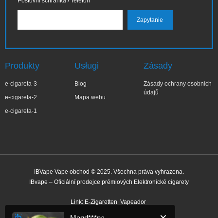
Poštovní schránka / Telefon
Produkty
Usługi
Zásady
e-cigareta-3
Blog
Zásady ochrany osobních
údajů
e-cigareta-2
Mapa webu
e-cigareta-1
IBVape Vape obchod © 2025. Všechna práva vyhrazena.
IBvape – Oficiální prodejce prémiových Elektronické cigarety
✕
Magd***na
Nedávný nákup
Link:
E-Zigaretten
Vapeador