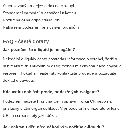
Autorizovaný prodejce a doklad o koupi
Standardní varování a označení nikotinu
Rozumná cena odpovídající trhu
Nahlášení podezření příslušným orgánům
FAQ - časté dotazy
Jak poznám, že e-liquid je nelegální?
Nelegální e-liquidy často postrádají informace o výrobci, šarži a
minimálním trvanlivostním datu; mohou mít chybné nebo chybějící
varování. Pokud si nejste jisti, kontaktujte prodejce a požadujte
doklad o původu.
Kde mohu nahlásit prodej podezřelých e-cigaret?
Podezření můžete hlásit na Celní správu, Policii ČR nebo na
příslušný státní orgán dohledu. V případě online inzerátů přiložte
URL a screenshoty jako důkaz.
Jak ochránit děti před náhodným požitím e-liquidu?