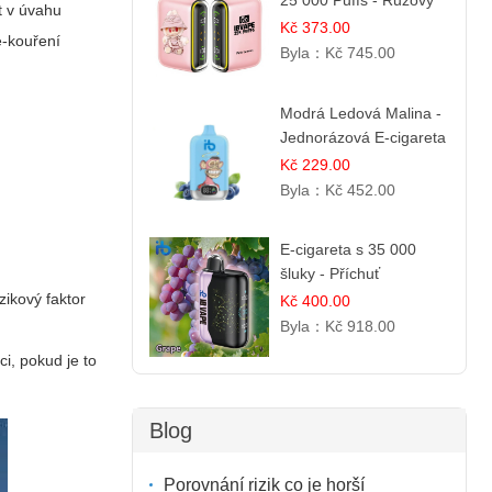
25 000 Puffs - Růžový
t v úvahu
Citrón
Kč 373.00
e‑kouření
Byla：
Kč 745.00
Modrá Ledová Malina -
Jednorázová E-cigareta
12 000 šluků |
Kč 229.00
Osvěžující Bobulová
Byla：
Kč 452.00
Příchuť
E-cigareta s 35 000
šluky - Příchuť
čerstvého hroznů
zikový faktor
Kč 400.00
Byla：
Kč 918.00
i, pokud je to
Blog
Porovnání rizik co je horší