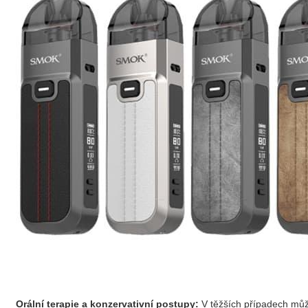
Orální terapie a konzervativní postupy:
V těžších případech může