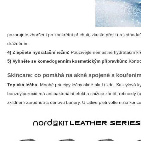
pozorujete zhoršení po konkrétní příchuti, zkuste přejít na jedno
drážděním.
4) Zlepšete hydratační režim:
Používejte nemastné hydratační kr
5) Vyhněte se komedogenním kosmetickým přípravkům:
Kontro
Skincare: co pomáhá na akné spojené s kouřením
Topická léčba:
Mnohé principy léčby akné platí i zde. Salicylová
benzoylperoxid má antibakteriální efekt a snižuje zánět; retinoidy 
zklidnění zarudnutí a obnovu bariéry. U citlivé pleti volte nižší ko