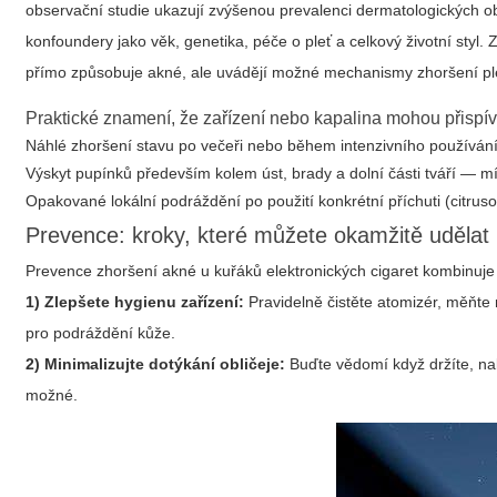
observační studie ukazují zvýšenou prevalenci dermatologických obt
konfoundery jako věk, genetika, péče o pleť a celkový životní styl
přímo způsobuje akné, ale uvádějí možné mechanismy zhoršení ple
Praktické znamení, že zařízení nebo kapalina mohou přispív
Náhlé zhoršení stavu po večeři nebo během intenzivního používání 
Výskyt pupínků především kolem úst, brady a dolní části tváří — mí
Opakované lokální podráždění po použití konkrétní příchuti (citr
Prevence: kroky, které můžete okamžitě udělat
Prevence zhoršení akné u kuřáků elektronických cigaret kombinuje p
1) Zlepšete hygienu zařízení:
Pravidelně čistěte atomizér, měňte 
pro podráždění kůže.
2) Minimalizujte dotýkání obličeje:
Buďte vědomí když držíte, nabí
možné.