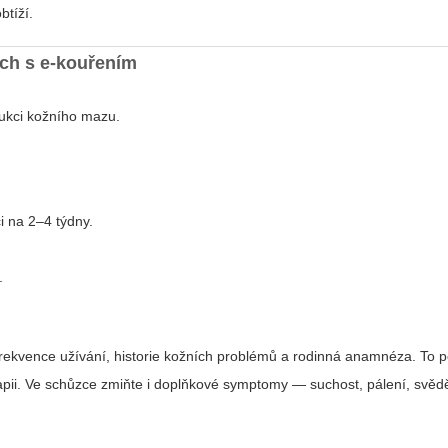
btíží.
ých s e‑kouřením
dukci kožního mazu.
i na 2–4 týdny.
.
ě, frekvence užívání, historie kožních problémů a rodinná anamnéza. To
rapii. Ve schůzce zmiňte i doplňkové symptomy — suchost, pálení, svě