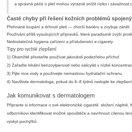
a správná péče o pleť mohou výrazně snížit riziko i závažnost o
Časté chyby při řešení kožních problémů spojen
Přehnané loupání a drhnutí pleti — zhorší bariéru a zvyšuje zánět.
Používání příliš vysušujících přípravků, které paradoxně zvýší pro
Nedostatečná hygiena zařízení a příslušenství e‑cigarety.
Tipy pro rychlé zlepšení
1) Okamžitě přestaňte používat jakoukoli podezřelou příchuť.
2) Zařaďte lokální benzoylperoxid nebo salicylát v nízké koncentrac
3) Pijte více vody a používejte nemastnou hydratační ochranu.
4) Navštivte dermatologa, pokud do 6–8 týdnů nedojde ke zlepšení
Jak komunikovat s dermatologem
Připravte si informace o své elektronické cigaretě: složení nápln
odborníkovi identifikovat možné spouštěče a navrhnout cílenou te
výskyt puchýřků.