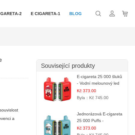
IGARETA-2
E CIGARETA-1
BLOG
e
Související produkty
E-cigareta 25 000 šluků
- Vodní melounový led
Kč 373.00
Byla：
Kč 745.00
souvislost
Jednorázová E-cigareta
evenci a
25 000 Puffs -
Ostružina & Borůvka
Kč 373.00