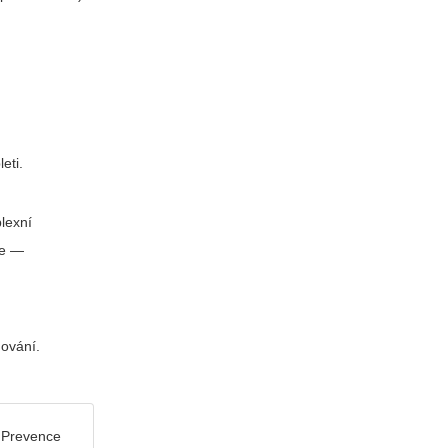
eti.
plexní
če —
ování.
. Prevence