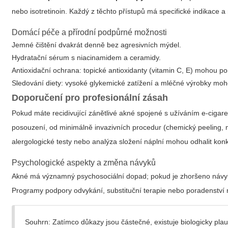
nebo isotretinoin. Každý z těchto přístupů má specifické indikace a
Domácí péče a přírodní podpůrné možnosti
Jemné čištění dvakrát denně bez agresivních mýdel.
Hydratační sérum s niacinamidem a ceramidy.
Antioxidační ochrana: topické antioxidanty (vitamin C, E) mohou po
Sledování diety: vysoké glykemické zatížení a mléčné výrobky moho
Doporučení pro profesionální zásah
Pokud máte recidivující zánětlivé akné spojené s užíváním e‑cigar
posouzení, od minimálně invazivních procedur (chemický peeling, 
alergologické testy nebo analýza složení náplní mohou odhalit konkr
Psychologické aspekty a změna návyků
Akné má významný psychosociální dopad; pokud je zhoršeno návy
Programy podpory odvykání, substituční terapie nebo poradenství m
Souhrn: Zatímco důkazy jsou částečné, existuje biologicky pla