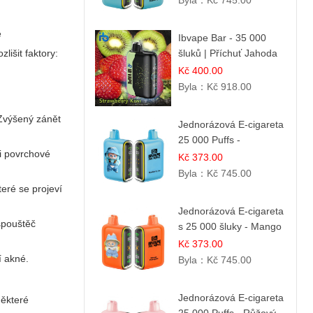
Byla：
Kč 745.00
é
Ibvape Bar - 35 000
lišit faktory:
šluků | Příchuť Jahoda
& Kiwi
Kč 400.00
Byla：
Kč 918.00
 Zvýšený zánět
Jednorázová E-cigareta
25 000 Puffs -
ci povrchové
Jahodová Zmrzlina
Kč 373.00
Byla：
Kč 745.00
eré se projeví
Jednorázová E-cigareta
spouštěč
s 25 000 šluky - Mango
& Ananas
Kč 373.00
í akné.
Byla：
Kč 745.00
Jednorázová E-cigareta
Některé