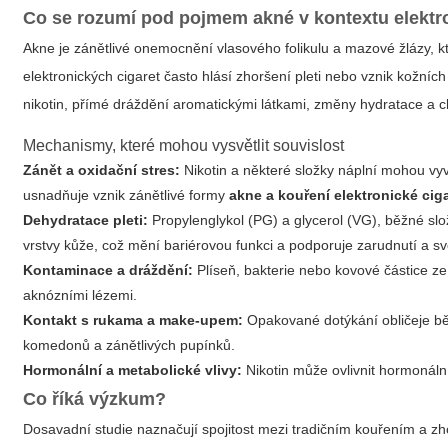
Co se rozumí pod pojmem akné v kontextu elektr
Akne je zánětlivé onemocnění vlasového folikulu a mazové žlázy, kt
elektronických cigaret často hlásí zhoršení pleti nebo vznik kožních o
nikotin, přímé dráždění aromatickými látkami, změny hydratace a c
Mechanismy, které mohou vysvětlit souvislost
Zánět a oxidační stres:
Nikotin a některé složky náplní mohou vyv
usnadňuje vznik zánětlivé formy
akne a kouření elektronické cig
Dehydratace pleti:
Propylenglykol (PG) a glycerol (VG), běžné slo
vrstvy kůže, což mění bariérovou funkci a podporuje zarudnutí a s
Kontaminace a dráždění:
Plíseň, bakterie nebo kovové částice z
aknózními lézemi.
Kontakt s rukama a make‑upem:
Opakované dotýkání obličeje běh
komedonů a zánětlivých pupínků.
Hormonální a metabolické vlivy:
Nikotin může ovlivnit hormonální
Co říká výzkum?
Dosavadní studie naznačují spojitost mezi tradičním kouřením a zhor