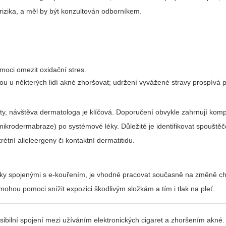
 rizika, a měl by být konzultován odborníkem.
moci omezit oxidační stres.
u u některých lidí akné zhoršovat; udržení vyvážené stravy prospívá pl
ety, návštěva dermatologa je klíčová. Doporučení obvykle zahrnují kom
mikrodermabraze) po systémové léky. Důležité je identifikovat spouště
étní alleleergeny či kontaktní dermatitidu.
ky spojenými s e‑kouřením, je vhodné pracovat současně na změně ch
ohou pomoci snížit expozici škodlivým složkám a tím i tlak na pleť.
usibilní spojení mezi užíváním elektronických cigaret a zhoršením akné