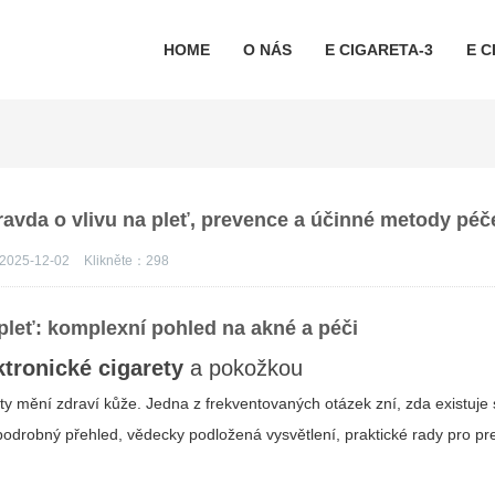
HOME
O NÁS
E CIGARETA-3
E C
pravda o vlivu na pleť, prevence a účinné metody péč
2025-12-02
Klikněte：
298
 pleť: komplexní pohled na akné a péči
ktronické cigarety
a pokožkou
ty mění zdraví kůže. Jedna z frekventovaných otázek zní, zda existuje 
 podrobný přehled, vědecky podložená vysvětlení, praktické rady pro pr