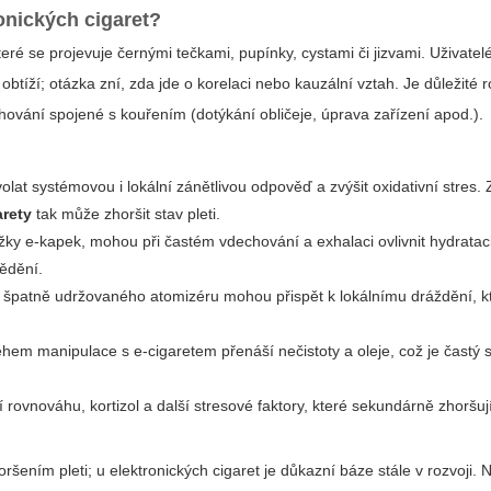
onických cigaret?
eré se projevuje černými tečkami, pupínky, cystami či jizvami. Uživatel
btíží; otázka zní, zda jde o korelaci nebo kauzální vztah. Je důležité roz
hování spojené s kouřením (dotýkání obličeje, úprava zařízení apod.).
olat systémovou i lokální zánětlivou odpověď a zvýšit oxidativní stres.
arety
tak může zhoršit stav pleti.
žky e‑kapek, mohou při častém vdechování a exhalaci ovlivnit hydrata
vědění.
e špatně udržovaného atomizéru mohou přispět k lokálnímu dráždění, kt
em manipulace s e‑cigaretem přenáší nečistoty a oleje, což je častý 
 rovnováhu, kortizol a další stresové faktory, které sekundárně zhoršuj
šením pleti; u elektronických cigaret je důkazní báze stále v rozvoji. 