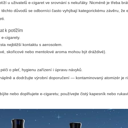
íží u uživatelů e‑cigaret ve srovnání s nekuřáky. Nicméně je třeba brá
. Z těchto důvodů se odborníci často vyhýbají kategorickému závěru, že 
ti.
at k potížím
e‑cigarety.
sta nejbližší kontaktu s aerosolem.
usové, skořicové nebo mentolové aroma mohou být dráždivé).
éči o pleť, hygienu zařízení i úpravu návyků.
náplně a dodržujte výrobní doporučení — kontaminovaný atomizér je ri
jíte nebo doplňujete e‑cigaretu; používejte čistý kapesník nebo rukavic