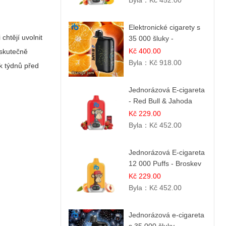
Byla：
Kč 452.00
Elektronické cigarety s
chtějí uvolnit
35 000 šluky -
Pomerančový džem
Kč 400.00
 skutečně
Byla：
Kč 918.00
ik týdnů před
Jednorázová E-cigareta
- Red Bull & Jahoda
Kč 229.00
Byla：
Kč 452.00
Jednorázová E-cigareta
12 000 Puffs - Broskev
& Ovocná Šťáva
Kč 229.00
Byla：
Kč 452.00
Jednorázová e-cigareta