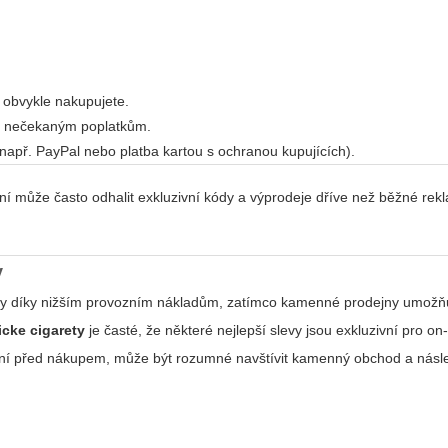
e obvykle nakupujete.
li nečekaným poplatkům.
(např. PayPal nebo platba kartou s ochranou kupujících).
ní může často odhalit exkluzivní kódy a výprodeje dříve než běžné rek
y
 ceny díky nižším provozním nákladům, zatímco kamenné prodejny umožň
icke cigarety
je časté, že některé nejlepší slevy jsou exkluzivní pro on-
ízení před nákupem, může být rozumné navštívit kamenný obchod a nás