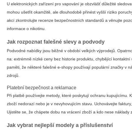
U elektronických zařízení pro vapování je obzvlášť důležité sledovat
mohou ušetřit okamžitě, ale dlouhodobě přinést vyšší riziko por
akcí zkontrolujte recenze bezpečnostních standardů a věnujte pozo
informace o nikotinu.
Jak rozpoznat falešné slevy a podvody
Podvodné nabídky jsou běžné v období velkých výprodejů. Opatrnos
na: extrémně nízké ceny bez historie produktu, chybějící kontaktní
paměti, že některé falešné e-shopy používají populární značky v 
zdrojů.
Platební bezpečnost a reklamace
Při platbě používejte metody, které poskytují ochranu kupujícímu.
zboží nedorazí nebo je v nevyhovujícím stavu. Uchovávejte faktury
Ujistěte se, že chápete dobu na vrácení zboží a kdo nese náklady 
Jak vybrat nejlepší modely a příslušenství