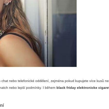
es chat nebo telefonické oddělení, zejména pokud kupujete více kusů n
u match nebo lepší podmínky. I během
black friday elektronicke cigare
ní