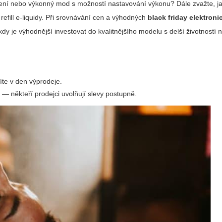
ízení nebo výkonný mod s možností nastavování výkonu? Dále zvažte, j
efill e-liquidy. Při srovnávání cen a výhodných
black friday elektroni
dy je výhodnější investovat do kvalitnějšího modelu s delší životností n
te v den výprodeje.
 — někteří prodejci uvolňují slevy postupně.