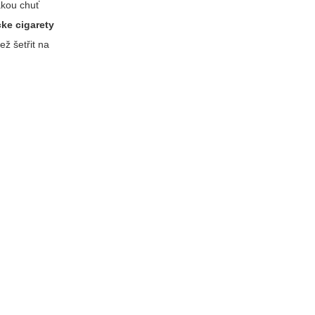
akou chuť
cke cigarety
ež šetřit na