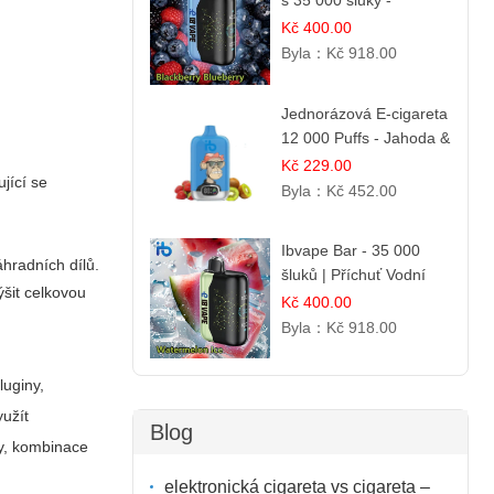
s 35 000 šluky -
Ostružina & Borůvka
Kč 400.00
Byla：
Kč 918.00
Jednorázová E-cigareta
12 000 Puffs - Jahoda &
Kiwi
Kč 229.00
jící se
Byla：
Kč 452.00
Ibvape Bar - 35 000
áhradních dílů.
šluků | Příchuť Vodní
šit celkovou
melounový led
Kč 400.00
Byla：
Kč 918.00
luginy,
yužít
Blog
ny, kombinace
elektronická cigareta vs cigareta –