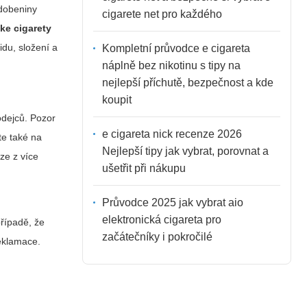
odobeniny
cigarete net pro každého
cke cigarety
idu, složení a
Kompletní průvodce e cigareta
náplně bez nikotinu s tipy na
nejlepší příchutě, bezpečnost a kde
koupit
odejců. Pozor
e cigareta nick recenze 2026
te také na
Nejlepší tipy jak vybrat, porovnat a
ze z více
ušetřit při nákupu
Průvodce 2025 jak vybrat aio
elektronická cigareta pro
případě, že
začátečníky i pokročilé
reklamace.