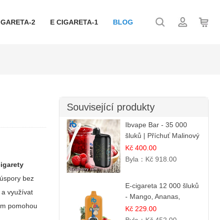
IGARETA-2
E CIGARETA-1
BLOG
Související produkty
Ibvape Bar - 35 000
šluků | Příchuť Malinový
džem
Kč 400.00
Byla：
Kč 918.00
cigarety
 úspory bez
E-cigareta 12 000 šluků
 a využívat
- Mango, Ananas,
 vám pomohou
Broskev
Kč 229.00