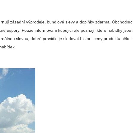
rnují zásadní výprodeje, bundlové slevy a doplňky zdarma. Obchodníci 
zné úspory. Pouze informovaní kupující ale poznají, které nabídky jsou
eálnou slevou; dobré pravidlo je sledovat historii ceny produktu někol
 nabídek.