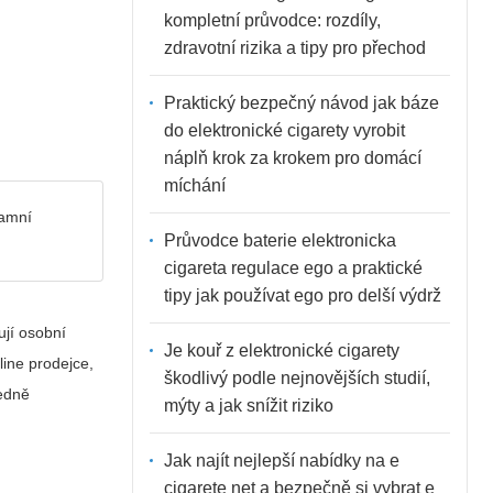
kompletní průvodce: rozdíly,
zdravotní rizika a tipy pro přechod
Praktický bezpečný návod jak báze
do elektronické cigarety vyrobit
náplň krok za krokem pro domácí
míchání
lamní
Průvodce baterie elektronicka
cigareta regulace ego a praktické
tipy jak používat ego pro delší výdrž
ují osobní
Je kouř z elektronické cigarety
line prodejce,
škodlivý podle nejnovějších studií,
ledně
mýty a jak snížit riziko
Jak najít nejlepší nabídky na e
cigarete net a bezpečně si vybrat e