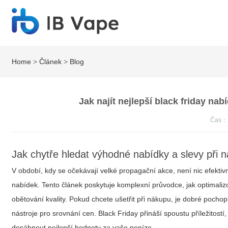
Home
>
Článek
>
Blog
Jak najít nejlepší black friday nab
Čas：
Jak chytře hledat výhodné nabídky a slevy při 
V období, kdy se očekávají velké propagační akce, není nic efektiv
nabídek. Tento článek poskytuje komplexní průvodce, jak optimaliz
obětování kvality. Pokud chcete ušetřit při nákupu, je dobré pochop
nástroje pro srovnání cen.
Black Friday
přináší spoustu příležitost
dosáhnout nejlepší hodnoty za vaše peníze.