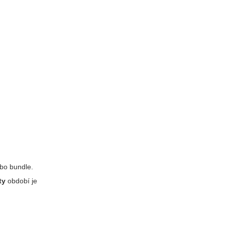
ebo bundle.
ty
období je