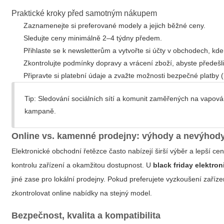
Praktické kroky před samotným nákupem
Zaznamenejte si preferované modely a jejich běžné ceny.
Sledujte ceny minimálně 2–4 týdny předem.
Přihlaste se k newsletterům a vytvořte si účty v obchodech, kd
Zkontrolujte podmínky dopravy a vrácení zboží, abyste předeš
Připravte si platební údaje a zvažte možnosti bezpečné platby 
Tip: Sledování sociálních sítí a komunit zaměřených na vapová
kampaně.
Online vs. kamenné prodejny: výhody a nevýhod
Elektronické obchodní řetězce často nabízejí širší výběr a lepší
kontrolu zařízení a okamžitou dostupnost. U
black friday elektron
jiné zase pro lokální prodejny. Pokud preferujete vyzkoušení zař
zkontrolovat online nabídky na stejný model.
Bezpečnost, kvalita a kompatibilita