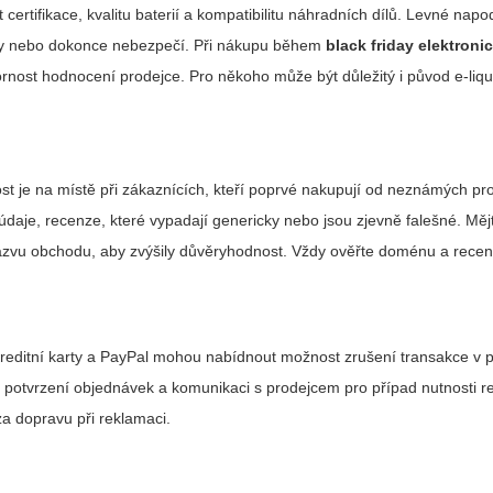
 certifikace, kvalitu baterií a kompatibilitu náhradních dílů. Levné nap
uchy nebo dokonce nebezpečí. Při nákupu během
black friday elektroni
rnost hodnocení prodejce. Pro někoho může být důležitý i původ e-liqu
t je na místě při zákaznících, kteří poprvé nakupují od neznámých pr
 údaje, recenze, které vypadají genericky nebo jsou zjevně falešné. Měj
názvu obchodu, aby zvýšily důvěryhodnost. Vždy ověřte doménu a recen
 Kreditní karty a PayPal mohou nabídnout možnost zrušení transakce v 
, potvrzení objednávek a komunikaci s prodejcem pro případ nutnosti 
za dopravu při reklamaci.