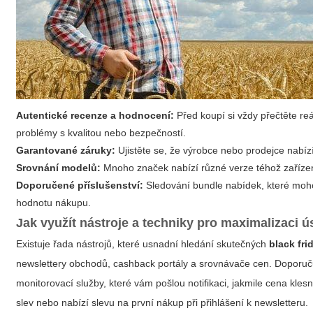
Autentické recenze a hodnocení:
Před koupí si vždy přečtěte reá
problémy s kvalitou nebo bezpečností.
Garantované záruky:
Ujistěte se, že výrobce nebo prodejce nabíz
Srovnání modelů:
Mnoho značek nabízí různé verze téhož zařízení;
Doporučené příslušenství:
Sledování bundle nabídek, které moho
hodnotu nákupu.
Jak využít nástroje a techniky pro maximalizaci ú
Existuje řada nástrojů, které usnadní hledání skutečných
black fri
newslettery obchodů, cashback portály a srovnávače cen. Doporučuj
monitorovací služby, které vám pošlou notifikaci, jakmile cena kle
slev nebo nabízí slevu na první nákup při přihlášení k newsletteru.