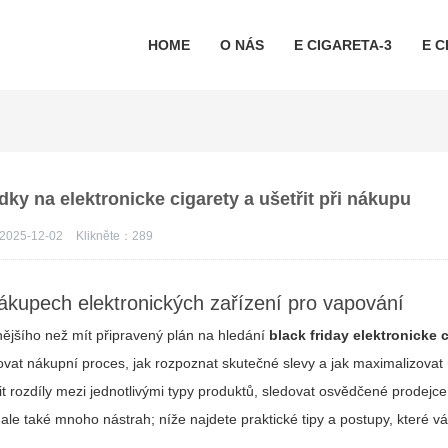
HOME
O NÁS
E CIGARETA-3
E C
ídky na elektronicke cigarety a ušetřit při nákupu
2025-12-02
Klikněte：
289
nákupech elektronických zařízení pro vapování
nějšího než mít připravený plán na hledání
black friday elektronicke 
ovat nákupní proces, jak rozpoznat skutečné slevy a jak maximalizovat
it rozdíly mezi jednotlivými typy produktů, sledovat osvědčené prodejce
í, ale také mnoho nástrah; níže najdete praktické tipy a postupy, které