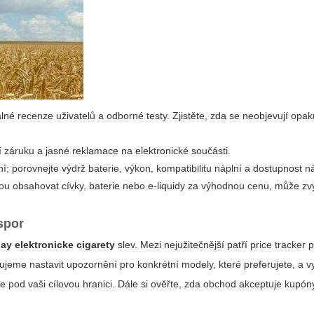
lné recenze uživatelů a odborné testy. Zjistěte, zda se neobjevují opaku
í záruku a jasné reklamace na elektronické součásti.
 porovnejte výdrž baterie, výkon, kompatibilitu náplní a dostupnost n
u obsahovat cívky, baterie nebo e-liquidy za výhodnou cenu, může zvý
spor
day elektronicke cigarety
slev. Mezi nejužitečnější patří price tracker p
eme nastavit upozornění pro konkrétní modely, které preferujete, a v
sne pod vaši cílovou hranici. Dále si ověřte, zda obchod akceptuje kupó