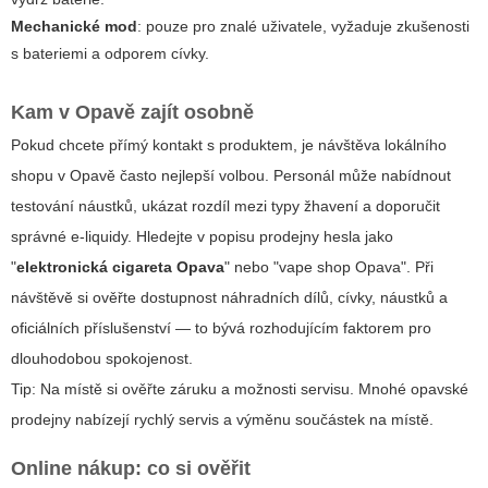
Mechanické mod
: pouze pro znalé uživatele, vyžaduje zkušenosti
s bateriemi a odporem cívky.
Kam v Opavě zajít osobně
Pokud chcete přímý kontakt s produktem, je návštěva lokálního
shopu v Opavě často nejlepší volbou. Personál může nabídnout
testování náustků, ukázat rozdíl mezi typy žhavení a doporučit
správné e-liquidy. Hledejte v popisu prodejny hesla jako
"
elektronická cigareta Opava
" nebo "vape shop Opava". Při
návštěvě si ověřte dostupnost náhradních dílů, cívky, náustků a
oficiálních příslušenství — to bývá rozhodujícím faktorem pro
dlouhodobou spokojenost.
Tip: Na místě si ověřte záruku a možnosti servisu. Mnohé opavské
prodejny nabízejí rychlý servis a výměnu součástek na místě.
Online nákup: co si ověřit