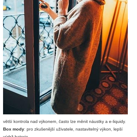
:
větší kontrola nad výkonem, často lze měnit náustky a e-liquidy.
Box mody
: pro zkušenější uživatele, nastavitelný výkon, lepší
výdrž baterie.