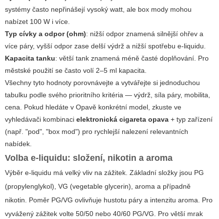
systémy často nepřinášejí vysoký watt, ale box mody mohou
nabízet 100 W i více.
Typ cívky a odpor (ohm)
: nižší odpor znamená silnější ohřev a
více páry, vyšší odpor zase delší výdrž a nižší spotřebu e-liquidu.
Kapacita tanku
: větší tank znamená méně časté doplňování. Pro
městské použití se často volí 2–5 ml kapacita.
Všechny tyto hodnoty porovnávejte a vytvářejte si jednoduchou
tabulku podle svého prioritního kritéria — výdrž, síla páry, mobilita,
cena. Pokud hledáte v Opavě konkrétní model, zkuste ve
vyhledávači kombinaci
elektronická cigareta opava
+ typ zařízení
(např. "pod", "box mod") pro rychlejší nalezení relevantních
nabídek.
Volba e-liquidu: složení, nikotin a aroma
Výběr e-liquidu má velký vliv na zážitek. Základní složky jsou PG
(propylenglykol), VG (vegetable glycerin), aroma a případně
nikotin. Poměr PG/VG ovlivňuje hustotu páry a intenzitu aroma. Pro
vyvážený zážitek volte 50/50 nebo 40/60 PG/VG. Pro větší mrak