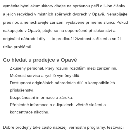
vyměnitelnými akumulátory dbejte na správnou péči o li-ion články
a jejich recyklaci v místních sběrných dvorech v Opavě. Nenabíjejte
přes noc a nenechávejte zařízení vystavené přímému slunci. Pokud
nakupujete v Opavě, ptejte se na doporučené příslušenství a
originální náhradní díly — to prodlouží životnost zařízení a sníží
riziko problémů.
Co hledat u prodejce v Opavě
Zkušený personál, který rozumí rozdílům mezi zařízeními.
Možnost servisu a rychlé výměny dílů.
Dostupnost originálních náhradních dílů a kompatibilních
příslušenství.
Bezpečnostní informace a záruka.
Přehledné informace o e-liquidech, včetně složení a
koncentrace nikotinu.
Dobré prodejny také často nabízejí věrnostní programy, testovací