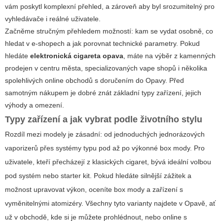
vám poskytl komplexní přehled, a zároveň aby byl srozumitelný pro
vyhledávače i reálné uživatele.
Začněme stručným přehledem možností: kam se vydat osobně, co
hledat v e-shopech a jak porovnat technické parametry. Pokud
hledáte
elektronická cigareta opava
, máte na výběr z kamenných
prodejen v centru města, specializovaných vape shopů i několika
spolehlivých online obchodů s doručením do Opavy. Před
samotným nákupem je dobré znát základní typy zařízení, jejich
výhody a omezení.
Typy zařízení a jak vybrat podle životního stylu
Rozdíl mezi modely je zásadní: od jednoduchých jednorázových
vaporizerů přes systémy typu pod až po výkonné box mody. Pro
uživatele, kteří přecházejí z klasických cigaret, bývá ideální volbou
pod systém nebo starter kit. Pokud hledáte silnější zážitek a
možnost upravovat výkon, oceníte box mody a zařízení s
vyměnitelnými atomizéry. Všechny tyto varianty najdete v Opavě, ať
už v obchodě, kde si je můžete prohlédnout, nebo online s