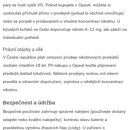
páry se hodí vyšší VG. Pokud kupujete v Opavě, můžete si
vyzkoušet příchutě přímo v prodejně (pokud to obchod umožňuje)
nebo se poradit s prodavačem o vhodné koncentraci nikotinu. U
bývalých kuřáků se často doporučuje nikotin 6–12 mg, ale záleží na
individuální potřebě.
Právní otázky a věk
V České republice platí omezení prodeje nikotinových produktů
osobám mladším 18 let. Při nákupu v Opavě buďte připraveni
předložit doklad totožnosti. Některé prodejny mohou mít interní
pravidla a zdravotní doporučení, zejména u silnějších koncentrací
nikotinu.
Bezpečnost a údržba
Bezpečné používání zahrnuje správné nabíjení (používejte dodaný
adaptér nebo kvalitní nabíječky), kontrolu stavu baterie a
pravidelnou výměnu žhavicích hlav (cívky). U zařízení s