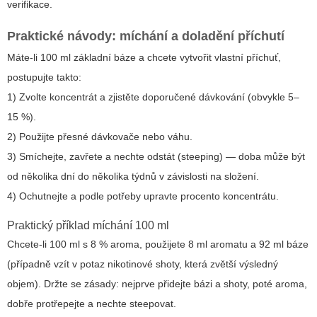
verifikace.
Praktické návody: míchání a doladění příchutí
Máte-li 100 ml základní báze a chcete vytvořit vlastní příchuť,
postupujte takto:
1) Zvolte koncentrát a zjistěte doporučené dávkování (obvykle 5–
15 %).
2) Použijte přesné dávkovače nebo váhu.
3) Smíchejte, zavřete a nechte odstát (steeping) — doba může být
od několika dní do několika týdnů v závislosti na složení.
4) Ochutnejte a podle potřeby upravte procento koncentrátu.
Praktický příklad míchání 100 ml
Chcete-li 100 ml s 8 % aroma, použijete 8 ml aromatu a 92 ml báze
(případně vzít v potaz nikotinové shoty, která zvětší výsledný
objem). Držte se zásady: nejprve přidejte bázi a shoty, poté aroma,
dobře protřepejte a nechte steepovat.