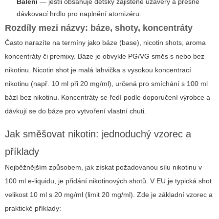
Balení
— jestli obsahuje dětsky zajištěné uzávěry a přesné
dávkovací hrdlo pro naplnění atomizéru.
Rozdíly mezi názvy: báze, shoty, koncentráty
Často narazíte na termíny jako báze (base), nicotin shots, aroma
koncentráty či premixy. Báze je obvykle PG/VG směs s nebo bez
nikotinu. Nicotin shot je malá lahvička s vysokou koncentrací
nikotinu (např. 10 ml při 20 mg/ml), určená pro smíchání s 100 ml
bází bez nikotinu. Koncentráty se ředí podle doporučení výrobce a
dávkují se do báze pro vytvoření vlastní chuti.
Jak směšovat nikotin: jednoduchý vzorec a
příklady
Nejběžnějším způsobem, jak získat požadovanou sílu nikotinu v
100 ml e-liquidu, je přidání nikotinových shotů. V EU je typická shot
velikost 10 ml s 20 mg/ml (limit 20 mg/ml). Zde je základní vzorec a
praktické příklady: