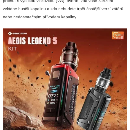
příchuť s vysokou viskozitou (VG), ověřte, zda vaše zařízení
zvládne hustší kapalinu a zda nebudete trpět častější verzí zátěrů
nebo nedostatečným přívodem kapaliny.