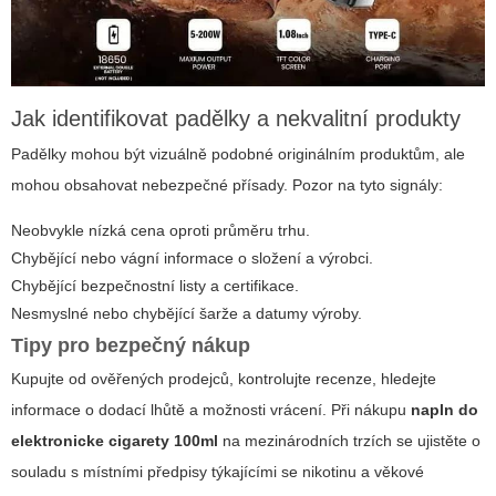
Jak identifikovat padělky a nekvalitní produkty
Padělky mohou být vizuálně podobné originálním produktům, ale
mohou obsahovat nebezpečné přísady. Pozor na tyto signály:
Neobvykle nízká cena oproti průměru trhu.
Chybějící nebo vágní informace o složení a výrobci.
Chybějící bezpečnostní listy a certifikace.
Nesmyslné nebo chybějící šarže a datumy výroby.
Tipy pro bezpečný nákup
Kupujte od ověřených prodejců, kontrolujte recenze, hledejte
informace o dodací lhůtě a možnosti vrácení. Při nákupu
napln do
elektronicke cigarety 100ml
na mezinárodních trzích se ujistěte o
souladu s místními předpisy týkajícími se nikotinu a věkové