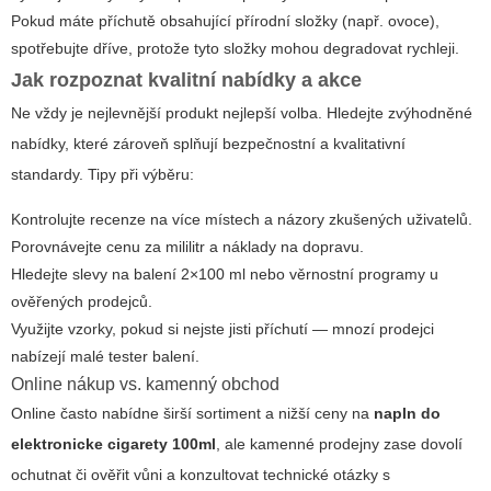
Pokud máte příchutě obsahující přírodní složky (např. ovoce),
spotřebujte dříve, protože tyto složky mohou degradovat rychleji.
Jak rozpoznat kvalitní nabídky a akce
Ne vždy je nejlevnější produkt nejlepší volba. Hledejte zvýhodněné
nabídky, které zároveň splňují bezpečnostní a kvalitativní
standardy. Tipy při výběru:
Kontrolujte recenze na více místech a názory zkušených uživatelů.
Porovnávejte cenu za mililitr a náklady na dopravu.
Hledejte slevy na balení 2×100 ml nebo věrnostní programy u
ověřených prodejců.
Využijte vzorky, pokud si nejste jisti příchutí — mnozí prodejci
nabízejí malé tester balení.
Online nákup vs. kamenný obchod
Online často nabídne širší sortiment a nižší ceny na
napln do
elektronicke cigarety 100ml
, ale kamenné prodejny zase dovolí
ochutnat či ověřit vůni a konzultovat technické otázky s