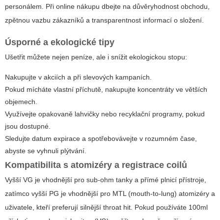
personálem. Při online nákupu dbejte na důvěryhodnost obchodu,
zpětnou vazbu zákazníků a transparentnost informací o složení.
Úsporné a ekologické tipy
Ušetřit můžete nejen peníze, ale i snížit ekologickou stopu:
Nakupujte v akciích a při slevových kampaních.
Pokud mícháte vlastní příchutě, nakupujte koncentráty ve větších
objemech.
Využívejte opakovaně lahvičky nebo recyklační programy, pokud
jsou dostupné.
Sledujte datum expirace a spotřebovávejte v rozumném čase,
abyste se vyhnuli plýtvání.
Kompatibilita s atomizéry a registrace coilů
Vyšší VG je vhodnější pro sub-ohm tanky a přímé plnicí přístroje,
zatímco vyšší PG je vhodnější pro MTL (mouth-to-lung) atomizéry a
uživatele, kteří preferují silnější throat hit. Pokud používáte 100ml