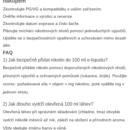
nákupem
Zkontrolujte PG/VG a kompatibilitu s vaším zařízením.
Ověřte informace o výrobci a recenze.
Zkontrolujte datum expirace a číslo šarže.
Plánujte míchání nikotinových shotů pomocí jednoduchých výpočtů.
Ujistěte se o bezpečnostních opatřeních a uchovávání mimo dosah
dětí.
FAQ
1) Jak bezpečně přidat nikotin do 100 ml e-liquidu?
Bezpečně přidáte nikotin pomocí doporučených nikotinových shotů,
přesných výpočtů a ochranných pomůcek (rukavice, brýle). Použijte
vzorec: požadovaná síla × objem = mg nikotinu; poté vydělte mg v
jednom shotu.
2) Jak dlouho vydrží otevřená 100 ml láhev?
Otevřená láhev při správném skladování (chladno, tma) obvykle
vydrží několik měsíců až rok, záleží na složení a přírodních aroma.
Vždy sledujte změnu barvy a vůně.