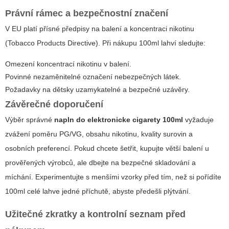
Právní rámec a bezpečnostní značení
V EU platí přísné předpisy na balení a koncentraci nikotinu
(Tobacco Products Directive). Při nákupu 100ml lahví sledujte:
Omezení koncentrací nikotinu v balení.
Povinné nezaměnitelné označení nebezpečných látek.
Požadavky na dětsky uzamykatelné a bezpečné uzávěry.
Závěrečné doporučení
Výběr správné
napln do elektronicke cigarety 100ml
vyžaduje
zvážení poměru PG/VG, obsahu nikotinu, kvality surovin a
osobních preferencí. Pokud chcete šetřit, kupujte větší balení u
prověřených výrobců, ale dbejte na bezpečné skladování a
míchání. Experimentujte s menšími vzorky před tím, než si pořídíte
100ml celé lahve jedné příchutě, abyste předešli plýtvání.
Užitečné zkratky a kontrolní seznam před