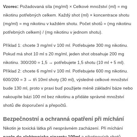
Vzorec:
Požadovaná síla (mg/ml) × Celkové množství (ml) = mg
nikotinu potřebných celkem. Každý shot (ml) × koncentrace shotu
(mg/ml) = mg nikotinu v každém shotu. Počet shotů = (mg nikotinu
potřebných celkem) / (mg nikotinu v jednom shotu).
Příklad 1: chcete 3 mg/ml v 100 ml. Potřebujete 300 mg nikotinu.
Pokud má shot 10 ml s 20 mg/ml, jeden shot obsahuje 200 mg
nikotinu. 300/200 = 1,5 → potřebujete 1,5 shotu (10 ml + 5 ml).
Příklad 2: chcete 6 mg/ml v 100 ml. Potřebujete 600 mg nikotinu.
600/200 = 3 → tři 10ml shoty (30 ml), výsledné celkové množství
bude 130 ml, proto v praxi buď použijete méně základní báze nebo
nakoupíte bázi 100 ml bez nikotinu a přidáte správné množství
shotů dle doporučení a přepočtů.
Bezpečnostní a ochranná opatření při míchání
Nikotin je toxická látka při nesprávném zacházení. Při míchání
napln do elektronicke cigarety 100ml
a nikotinových shotů