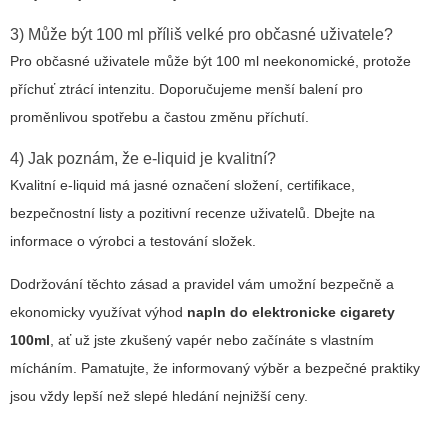
3) Může být 100 ml příliš velké pro občasné uživatele?
Pro občasné uživatele může být 100 ml neekonomické, protože
příchuť ztrácí intenzitu. Doporučujeme menší balení pro
proměnlivou spotřebu a častou změnu příchutí.
4) Jak poznám, že e-liquid je kvalitní?
Kvalitní e-liquid má jasné označení složení, certifikace,
bezpečnostní listy a pozitivní recenze uživatelů. Dbejte na
informace o výrobci a testování složek.
Dodržování těchto zásad a pravidel vám umožní bezpečně a
ekonomicky využívat výhod
napln do elektronicke cigarety
100ml
, ať už jste zkušený vapér nebo začínáte s vlastním
mícháním. Pamatujte, že informovaný výběr a bezpečné praktiky
jsou vždy lepší než slepé hledání nejnižší ceny.