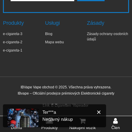
Produkty
Usługi
Zásady
e-cigareta-3
Blog
Zásady ochrany osobních
údajů
e-cigareta-2
Mapa webu
e-cigareta-1
IBVape Vape obchod © 2025. Všechna práva vyhrazena.
IBvape – Oficiální prodejce prémiových Elektronické cigarety
✕
Ter***a
Nedávný nákup
Link:
E-Zigaretten
Vapeador
Před 23 minutami
Domů
Produkty
Nákupní vozík
Člen