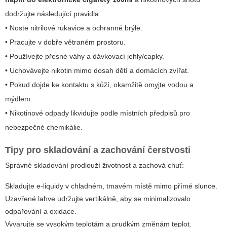
dodržujte následující pravidla:
• Noste nitrilové rukavice a ochranné brýle.
• Pracujte v dobře větraném prostoru.
• Používejte přesné váhy a dávkovací jehly/capky.
• Uchovávejte nikotin mimo dosah dětí a domácích zvířat.
• Pokud dojde ke kontaktu s kůží, okamžitě omyjte vodou a
mýdlem.
• Nikotinové odpady likvidujte podle místních předpisů pro
nebezpečné chemikálie.
Tipy pro skladování a zachování čerstvosti
Správné skladování prodlouží životnost a zachová chuť:
Skladujte e-liquidy v chladném, tmavém místě mimo přímé slunce.
Uzavřené lahve udržujte vertikálně, aby se minimalizovalo
odpařování a oxidace.
Vyvarujte se vysokým teplotám a prudkým změnám teplot.