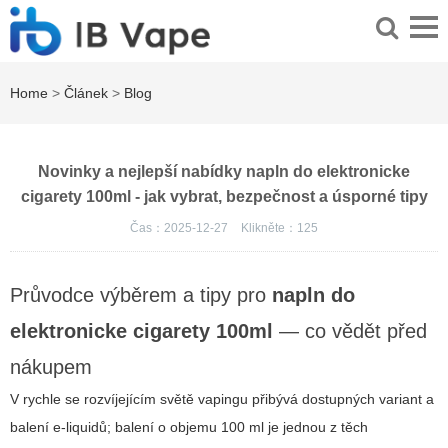
Home
>
Článek
>
Blog
Novinky a nejlepší nabídky napln do elektronicke
cigarety 100ml - jak vybrat, bezpečnost a úsporné tipy
Čas：2025-12-27
Klikněte：
125
Průvodce výběrem a tipy pro
napln do
elektronicke cigarety 100ml
— co vědět před
nákupem
V rychle se rozvíjejícím světě vapingu přibývá dostupných variant a
balení e-liquidů; balení o objemu 100 ml je jednou z těch