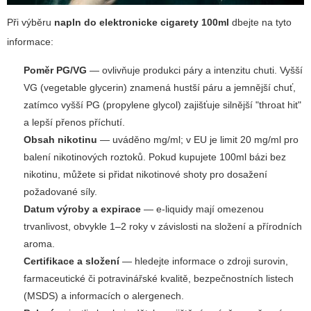
Při výběru
napln do elektronicke cigarety 100ml
dbejte na tyto
informace:
Poměr PG/VG
— ovlivňuje produkci páry a intenzitu chuti. Vyšší
VG (vegetable glycerin) znamená hustší páru a jemnější chuť,
zatímco vyšší PG (propylene glycol) zajišťuje silnější "throat hit"
a lepší přenos příchutí.
Obsah nikotinu
— uváděno mg/ml; v EU je limit 20 mg/ml pro
balení nikotinových roztoků. Pokud kupujete 100ml bázi bez
nikotinu, můžete si přidat nikotinové shoty pro dosažení
požadované síly.
Datum výroby a expirace
— e-liquidy mají omezenou
trvanlivost, obvykle 1–2 roky v závislosti na složení a přírodních
aroma.
Certifikace a složení
— hledejte informace o zdroji surovin,
farmaceutické či potravinářské kvalitě, bezpečnostních listech
(MSDS) a informacích o alergenech.