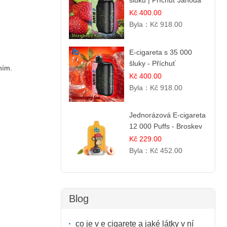
šluků | Příchuť Jahoda
& Kiwi
Kč 400.00
Byla：
Kč 918.00
E-cigareta s 35 000
šluky - Příchuť
ním.
Jahodový led
Kč 400.00
Byla：
Kč 918.00
Jednorázová E-cigareta
12 000 Puffs - Broskev
& Ovocná Šťáva
Kč 229.00
Byla：
Kč 452.00
Blog
co je v e cigarete a jaké látky v ní