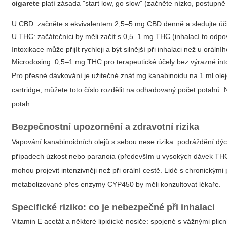
cigarete
platí zásada "start low, go slow" (začněte nízko, postupně 
U CBD: začněte s ekvivalentem 2,5–5 mg CBD denně a sledujte účin
U THC: začátečníci by měli začít s 0,5–1 mg THC (inhalací to odp
Intoxikace může přijít rychleji a být silnější při inhalaci než u orální
Microdosing: 0,5–1 mg THC pro terapeutické účely bez výrazné in
Pro přesné dávkování je užitečné znát mg kanabinoidu na 1 ml ole
cartridge, můžete toto číslo rozdělit na odhadovaný počet potah
potah.
Bezpečnostní upozornění a zdravotní rizika
Vapování kanabinoidních olejů s sebou nese rizika: podráždění dýc
případech úzkost nebo paranoia (především u vysokých dávek THC). D
mohou projevit intenzivněji než při orální cestě. Lidé s chronickým
metabolizované přes enzymy CYP450 by měli konzultovat lékaře.
Specifické riziko: co je nebezpečné při inhalaci
Vitamin E acetát a některé lipidické nosiče: spojené s vážnými pli