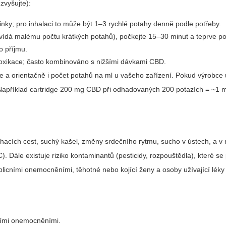
zvyšujte):
ky; pro inhalaci to může být 1–3 rychlé potahy denně podle potřeby.
ovídá malému počtu krátkých potahů), počkejte 15–30 minut a teprve po
ho příjmu.
toxikace; často kombinováno s nižšími dávkami CBD.
je a orientačně i počet potahů na ml u vašeho zařízení. Pokud výrobce
ů. Například cartridge 200 mg CBD při odhadovaných 200 potazích = ~1
hacích cest, suchý kašel, změny srdečního rytmu, sucho v ústech, a v
ále existuje riziko kontaminantů (pesticidy, rozpouštědla), které se p
i plicními onemocněními, těhotné nebo kojící ženy a osoby užívající léky
cními onemocněními.