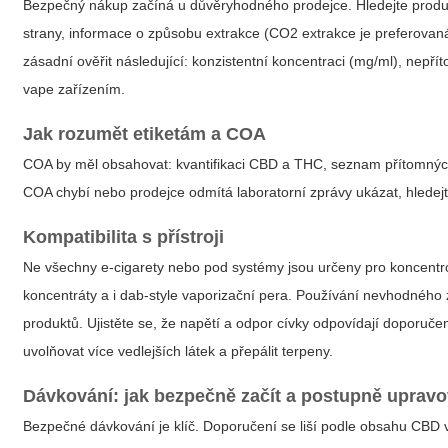
Bezpečný nákup začíná u důvěryhodného prodejce. Hledejte produkt
strany, informace o způsobu extrakce (CO2 extrakce je preferovan
zásadní ověřit následující: konzistentní koncentraci (mg/ml), nepří
vape zařízením.
Jak rozumět etiketám a COA
COA by měl obsahovat: kvantifikaci CBD a THC, seznam přítomných 
COA chybí nebo prodejce odmítá laboratorní zprávy ukázat, hledejt
Kompatibilita s přístroji
Ne všechny e-cigarety nebo pod systémy jsou určeny pro koncentrova
koncentráty a i dab-style vaporizační pera. Používání nevhodného z
produktů. Ujistěte se, že napětí a odpor cívky odpovídají doporuče
uvolňovat více vedlejších látek a přepálit terpeny.
Dávkování: jak bezpečně začít a postupně upravo
Bezpečné dávkování je klíč. Doporučení se liší podle obsahu CBD vs