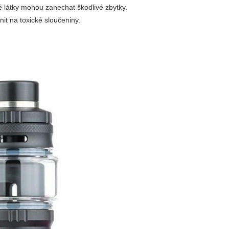
é látky mohou zanechat škodlivé zbytky.
it na toxické sloučeniny.