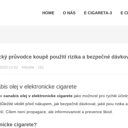
HOME
O NÁS
E CIGARETA-3
E C
tický průvodce koupě použití rizika a bezpečné dávko
2025-12-02
Klikněte：
162
s olej v elektronicke cigarete
 o
canabis olej v elektronicke cigarete
jako možnost pro rychlé účinky
důležité vědět před nákupem, jak bezpečně dávkovat, jaké jsou rizika 
jší. Cílem není propagace, ale informovanost a prevence škod.
nicke cigarete?