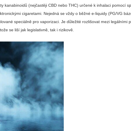
ty kanabinoidů (nejčastěji CBD nebo THC) určené k inhalaci pomocí sp
ektronickými cigaretami. Nejedná se vždy o běžné e-liquidy (PG/VG báze
ulované speciálně pro vaporizaci. Je důležité rozlišovat mezi legálními 
 se liší jak legislativně, tak i rizikově.