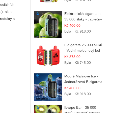
Byla：
Kč 452.00
eciálních
), ale o
Elektronická cigareta s
produkty s
35 000 šluky - Jablečný
kyselý led
Kč 400.00
Byla：
Kč 918.00
E-cigareta 25 000 šluků
- Vodní melounový led
Kč 373.00
Byla：
Kč 745.00
Modré Malinové Ice -
Jednorázová E-cigareta
s 35 000 šluky | Ibvape
Kč 400.00
Byla：
Kč 918.00
Ibvape Bar - 35 000