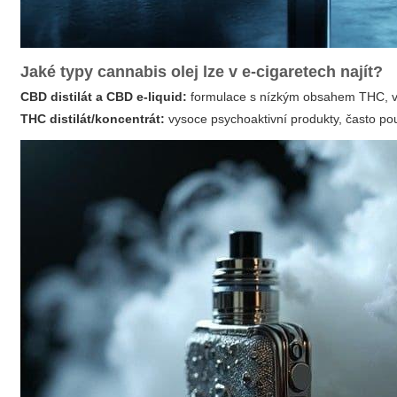
Jaké typy cannabis olej lze v e-cigaretech najít?
CBD distilát a CBD e-liquid:
formulace s nízkým obsahem THC, vhod
THC distilát/koncentrát:
vysoce psychoaktivní produkty, často po