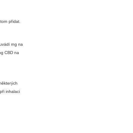
tom přidat.
 uvádí mg na
 mg CBD na
 některých
ři inhalaci