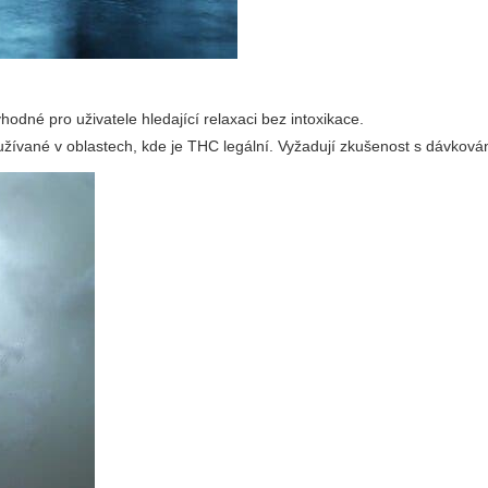
né pro uživatele hledající relaxaci bez intoxikace.
užívané v oblastech, kde je THC legální. Vyžadují zkušenost s dávková