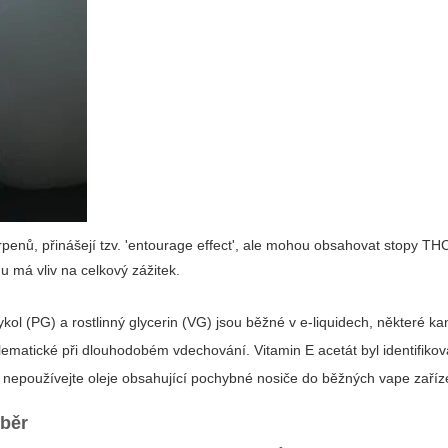
penů, přinášejí tzv. 'entourage effect', ale mohou obsahovat stopy TH
nu má vliv na celkový zážitek.
ol (PG) a rostlinný glycerin (VG) jsou běžné v e-liquidech, některé ka
blematické při dlouhodobém vdechování. Vitamin E acetát byl identifikov
y nepoužívejte oleje obsahující pochybné nosiče do běžných vape zaříz
ýběr