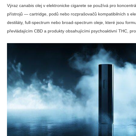
Výraz
canabis olej v elektronicke cigarete
se používá pro koncentrá
přístrojů — cartridge, podů nebo rozprašovačů kompatibilních s el
destiláty, full-spectrum nebo broad-spectrum oleje, které jsou form
převládajícím CBD a produkty obsahujícími psychoaktivní THC, protože