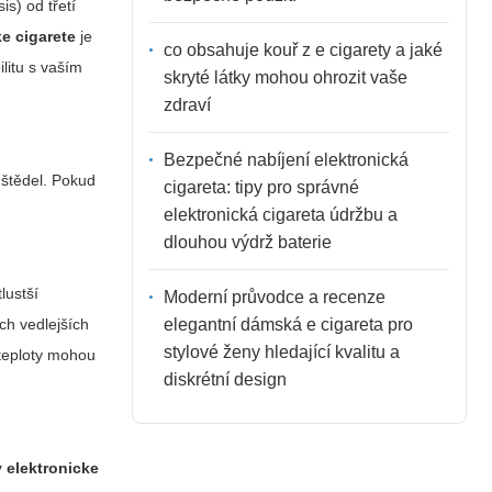
s) od třetí
ke cigarete
je
co obsahuje kouř z e cigarety a jaké
ilitu s vaším
skryté látky mohou ohrozit vaše
zdraví
Bezpečné nabíjení elektronická
uštědel. Pokud
cigareta: tipy pro správné
elektronická cigareta údržbu a
dlouhou výdrž baterie
lustší
Moderní průvodce a recenze
elegantní dámská e cigareta pro
ch vedlejších
stylové ženy hledající kvalitu a
 teploty mohou
diskrétní design
v elektronicke