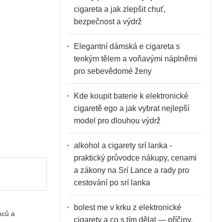
cigareta a jak zlepšit chuť,
bezpečnost a výdrž
Elegantní dámská e cigareta s
tenkým tělem a voňavými náplněmi
pro sebevědomé ženy
Kde koupit baterie k elektronické
cigaretě ego a jak vybrat nejlepší
model pro dlouhou výdrž
alkohol a cigarety srí lanka -
praktický průvodce nákupy, cenami
a zákony na Srí Lance a rady pro
cestování po srí lanka
bolest me v krku z elektronické
nců a
cigarety a co s tím dělat — příčiny,