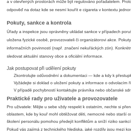
a v otevřených prostorách může být regulováno pořadatelem. Proto se
odpověď na dotaz
kde se nesmí kouřít e cigareta
v kontextu jednor
Pokuty, sankce a kontrola
Úřady a inspekce jsou oprávněny ukládat sankce v případech poruše
uložena fyzické osobě, provozovateli či organizátorovi akce. Poku
informačních povinností (např. značení nekuřáckých zón). Konkrétn
sledovat aktuální stanovy obce a oficiální informace.
Jak postupovat při udělení pokuty
Zkontrolujte odůvodnění a dokumentaci — kde a kdy k přestup
Vyžádejte si doklad o uložení pokuty a informace o odvolacím ř
V případě pochybností kontaktujte právníka nebo občanské sdru
Praktické rady pro uživatele a provozovatele
Pro uživatele: Mějte u sebe vždy respekt k ostatním, nechte si pře
oblastem, kde by kouř mohl obtěžovat děti, nemocné nebo starší os
školení personálu pomohou předejít konfliktům a sníží riziko sankcí
Pokud vás zajímá z technického hlediska, jaké rozdíly jsou mezi ko