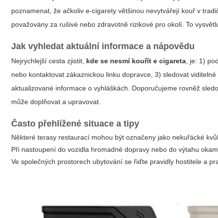
poznamenat, že ačkoliv e‑cigarety většinou nevytvářejí kouř v tra
považovány za rušivé nebo zdravotně rizikové pro okolí. To vysvět
Jak vyhledat aktuální informace a nápovědu
Nejrychlejší cesta zjistit,
kde se nesmí kouřít e cigareta
, je: 1) p
nebo kontaktovat zákaznickou linku dopravce, 3) sledovat viditel
aktualizované informace o vyhláškách. Doporučujeme rovněž sledovat
může doplňovat a upravovat.
Často přehlížené situace a tipy
Některé terasy restaurací mohou být označeny jako nekuřácké kvůli
Při nastoupení do vozidla hromadné dopravy nebo do výtahu okamži
Ve společných prostorech ubytování se řiďte pravidly hostitele a pra