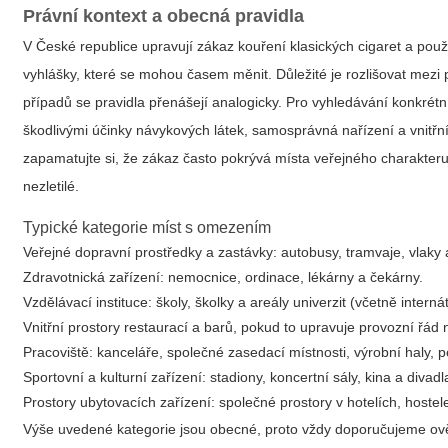
Právní kontext a obecná pravidla
V České republice upravují zákaz kouření klasických cigaret a použ
vyhlášky, které se mohou časem měnit. Důležité je rozlišovat mezi pr
případů se pravidla přenášejí analogicky. Pro vyhledávání konkrét
škodlivými účinky návykových látek, samosprávná nařízení a vnitř
zapamatujte si, že zákaz často pokrývá místa veřejného charakteru,
nezletilé.
Typické kategorie míst s omezením
Veřejné dopravní prostředky a zastávky: autobusy, tramvaje, vlaky 
Zdravotnická zařízení: nemocnice, ordinace, lékárny a čekárny.
Vzdělávací instituce: školy, školky a areály univerzit (včetně interná
Vnitřní prostory restaurací a barů, pokud to upravuje provozní řád
Pracoviště: kanceláře, společné zasedací místnosti, výrobní haly, 
Sportovní a kulturní zařízení: stadiony, koncertní sály, kina a divadl
Prostory ubytovacích zařízení: společné prostory v hotelích, hoste
Výše uvedené kategorie jsou obecné, proto vždy doporučujeme ověř