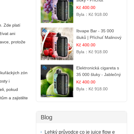
šluky - Příchuť
čerstvého hroznů
Kč 400.00
Byla：
Kč 918.00
h. Zde platí
Ibvape Bar - 35 000
žívat ani
šluků | Příchuť Malinový
ravce, protože
džem
Kč 400.00
Byla：
Kč 918.00
Elektronická cigareta s
nekuřáckých zón
35 000 šluky - Jablečný
kyselý led
osty i
Kč 400.00
Byla：
Kč 918.00
eli, pokud
tům a zajistěte
Blog
Lehký průvodce co je juice flow e