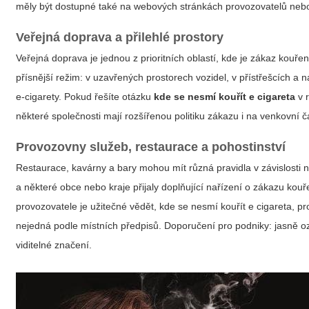
měly být dostupné také na webových stránkách provozovatelů neb
Veřejná doprava a přilehlé prostory
Veřejná doprava je jednou z prioritních oblastí, kde je zákaz kouřen
přísnější režim: v uzavřených prostorech vozidel, v přístřešcích a 
e‑cigarety. Pokud řešíte otázku
kde se nesmí kouřít e cigareta
v r
některé společnosti mají rozšířenou politiku zákazu i na venkovní č
Provozovny služeb, restaurace a pohostinství
Restaurace, kavárny a bary mohou mít různá pravidla v závislosti n
a některé obce nebo kraje přijaly doplňující nařízení o zákazu kouř
provozovatele je užitečné vědět,
kde se nesmí kouřít e cigareta
, p
nejedná podle místních předpisů. Doporučení pro podniky: jasně oz
viditelné značení.