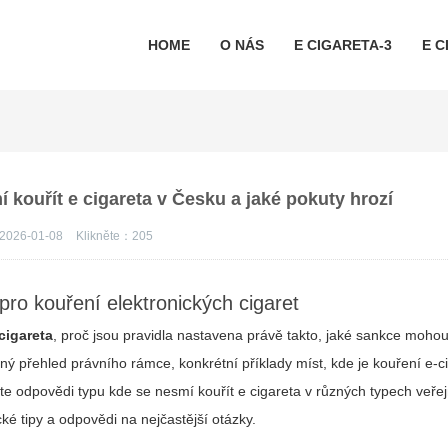
HOME
O NÁS
E CIGARETA-3
E C
 kouřít e cigareta v Česku a jaké pokuty hrozí
2026-01-08
Klikněte：
205
 pro kouření elektronických cigaret
cigareta
, proč jsou pravidla nastavena právě takto, jaké sankce mohou 
 přehled právního rámce, konkrétní příklady míst, kde je kouření e‑c
áte odpovědi typu
kde se nesmí kouřít e cigareta
v různých typech veřej
cké tipy a odpovědi na nejčastější otázky.