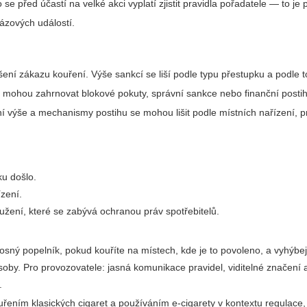
 před účastí na velké akci vyplatí zjistit pravidla pořadatele — to je
ázových událostí.
ní zákazu kouření. Výše sankcí se liší podle typu přestupku a podle t
ty mohou zahrnovat blokové pokuty, správní sankce nebo finanční posti
í výše a mechanismy postihu se mohou lišit podle místních nařízení, p
ku došlo.
ízení.
žení, které se zabývá ochranou práv spotřebitelů.
nosný popelník, pokud kouříte na místech, kde je to povoleno, a vyhýbej
oby. Pro provozovatele: jasná komunikace pravidel, viditelné značení a
.
uřením klasických cigaret a používáním e‑cigarety v kontextu regulace, 