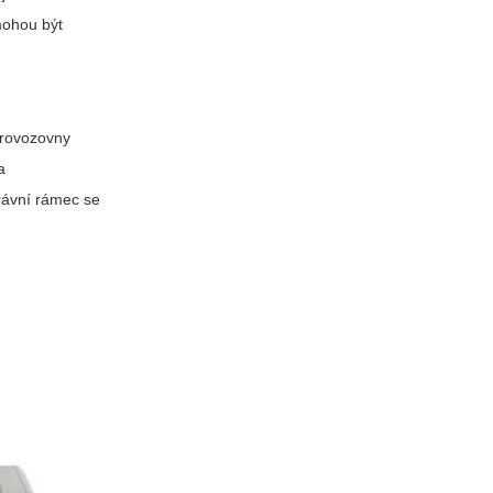
mohou být
 provozovny
a
právní rámec se