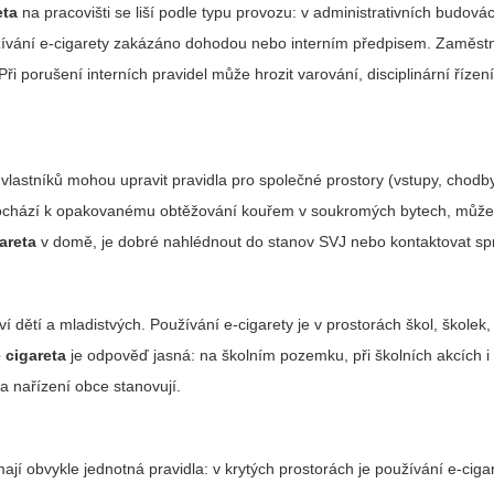
eta
na pracovišti se liší podle typu provozu: v administrativních budová
užívání e‑cigarety zakázáno dohodou nebo interním předpisem. Zaměst
 porušení interních pravidel může hrozit varování, disciplinární řízení
 vlastníků mohou upravit pravidla pro společné prostory (vstupy, chodby
 dochází k opakovanému obtěžování kouřem v soukromých bytech, může
areta
v domě, je dobré nahlédnout do stanov SVJ nebo kontaktovat s
ví dětí a mladistvých. Používání e‑cigarety je v prostorách škol, školek, 
 cigareta
je odpověď jasná: na školním pozemku, při školních akcích i
 a nařízení obce stanovují.
mají obvykle jednotná pravidla: v krytých prostorách je používání e‑cig