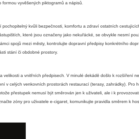
o formou vyvěšených piktogramů a nápisů.
í pochopitelný kvůli bezpečnosti, komfortu a zdraví ostatních cestujícíc
nástupištích, které jsou označeny jako nekuřácké, se obvykle nesmí pou
ámci spojů mezi městy, kontrolujte dopravní předpisy konkrétního dop
ásti stání či obdobné prostory.
a velikosti a vnitřních předpisech. V minulé dekádě došlo k rozšíření 
ení v celých venkovních prostorách restaurací (terasy, zahrádky). Pro h
rotože přestupek nemusí být směrován jen k uživateli, ale i k provozovat
načte zóny pro uživatele e‑cigaret, komunikujte pravidla směrem k hos