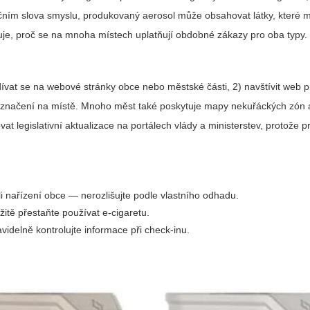
dičním slova smyslu, produkovaný aerosol může obsahovat látky, které 
luje, proč se na mnoha místech uplatňují obdobné zákazy pro oba typy.
odívat se na webové stránky obce nebo městské části, 2) navštívit web
né značení na místě. Mnoho měst také poskytuje mapy nekuřáckých zón 
 legislativní aktualizace na portálech vlády a ministerstev, protože 
 nařízení obce — nerozlišujte podle vlastního odhadu.
tě přestaňte používat e‑cigaretu.
videlně kontrolujte informace při check‑inu.