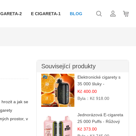
IGARETA-2
E CIGARETA-1
BLOG
Související produkty
Elektronické cigarety s
35 000 šluky -
Pomerančový džem
Kč 400.00
Byla：
Kč 918.00
hrozit a jak se
igarety
Jednorázová E-cigareta
ných prostor, v
25 000 Puffs - Růžový
Citrón
Kč 373.00