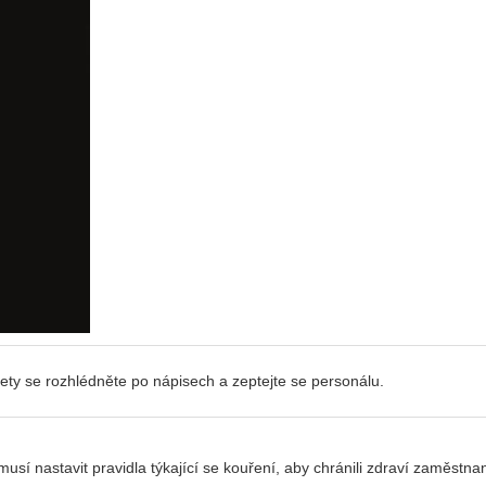
rety se rozhlédněte po nápisech a zeptejte se personálu.
usí nastavit pravidla týkající se kouření, aby chránili zdraví zaměstna