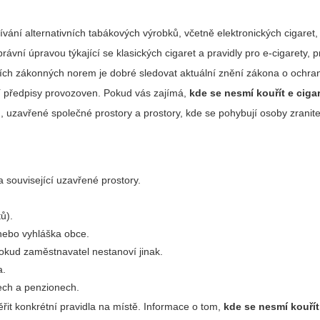
ívání alternativních tabákových výrobků, včetně elektronických cigaret
ávní úpravou týkající se klasických cigaret a pravidly pro e‑cigarety, 
ních zákonných norem je dobré sledovat aktuální znění zákona o ochra
ní předpisy provozoven. Pokud vás zajímá,
kde se nesmí kouřít e ciga
 uzavřené společné prostory a prostory, kde se pohybují osoby zranite
a související uzavřené prostory.
tů).
 nebo vyhláška obce.
pokud zaměstnavatel nestanoví jinak.
a.
lech a penzionech.
it konkrétní pravidla na místě. Informace o tom,
kde se nesmí kouřít