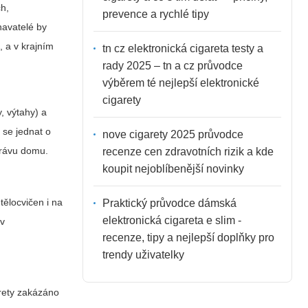
ch,
prevence a rychlé tipy
navatelé by
, a v krajním
tn cz elektronická cigareta testy a
rady 2025 – tn a cz průvodce
výběrem té nejlepší elektronické
cigarety
, výtahy) a
 se jednat o
nove cigarety 2025 průvodce
právu domu.
recenze cen zdravotních rizik a kde
koupit nejoblíbenější novinky
tělocvičen i na
Praktický průvodce dámská
elektronická cigareta e slim -
 v
recenze, tipy a nejlepší doplňky pro
trendy uživatelky
arety zakázáno