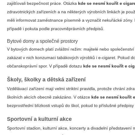
zajišťovali bezpečnost práce. Otázka
kde se nesmí kouřít e cigar
zdravotnických zařízeních a na některých výrobních linkách je po
měli informovat zaměstnance písemně a vyznačit nekuřácké zóny. Při
případě i pokuta podle pracovněprávních předpisů.
Bytové domy a společné prostory
V bytových domech platí zvláštní režim: majitelé nebo společenství
zakázat v nich konzumaci tabákových výrobků i e‑cigaret. Pokud
občanskoprávní spor. V případě dotazu
kde se nesmí kouřít e cig
Školy, školky a dětská zařízení
Vzdělávací zařízení mají velmi striktní pravidla, protože chrání zdra
školních akcích obecně zakázáno. V otázce
kde se nesmí kouřít e
bezprostřední blízkosti vstupů do škol, pokud to příslušné předpisy
Sportovní a kulturní akce
Sportovní stadion, kulturní akce, koncerty a divadelní představení 