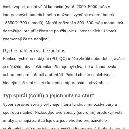
často vapují, ocení větší kapacitu (např. 2000–5000 mAh v
integrovaných bateriích nebo možnost vyměnit externí baterie
18650/21700 u modů). Menší zařízení s 300–800 mAh mohou být
dostačující pro příležitostné použití, ale u intenzivních uživatelů
znamenají časté nabíjení.
Rychlé nabíjení vs. bezpečnost
Funkce rychlého nabíjení (PD, QC) může zkrátit dobu dobití, avšak
je důležité, aby elektronika přístroje byla kvalitní a disponovala
ochranami proti přebití a přehřátí. Pokud chcete spolehlivost,
hledejte zařízení s certifikacemi a otpornostmi od výrobce.
Typ spirál (coilů) a jejich vliv na chuť
Výběr správné spirály ovlivňuje intenzitu chuti, množství páry a
spotřebu náplně. Nízkoodporové spirály (sub-ohm) produkují větší
mraky a silnější zahřátí liquidu; jsou vhodné pro uživatele
preferující velké množství páry. Vyšší odpory (nad 1,0 ohm) naopak