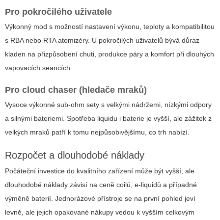
Pro pokročilého uživatele
Výkonný mod s možností nastavení výkonu, teploty a kompatibilitou
s RBA nebo RTA atomizéry. U pokročilých uživatelů bývá důraz
kladen na přizpůsobení chuti, produkce páry a komfort při dlouhých
vapovacích seancích.
Pro cloud chaser (hledače mraků)
Vysoce výkonné sub-ohm sety s velkými nádržemi, nízkými odpory
a silnými bateriemi. Spotřeba liquidu i baterie je vyšší, ale zážitek z
velkých mraků patří k tomu nejpůsobivějšímu, co trh nabízí.
Rozpočet a dlouhodobé náklady
Počáteční investice do kvalitního zařízení může být vyšší, ale
dlouhodobé náklady závisí na ceně coilů, e-liquidů a případné
výměně baterií. Jednorázové přístroje se na první pohled jeví
levně, ale jejich opakované nákupy vedou k vyšším celkovým