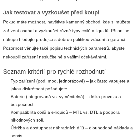
Jak testovat a vyzkoušet před koupí
Pokud máte možnost, navštivte kamenný obchod, kde si můžete
zařízení osahat a vyzkoušet různé typy coilů a liquidů. Při online
nákupu hledejte prodejce s dobrou politikou vrácení a garancí.
Pozornost věnujte také popisu technických parametrů, abyste
nekoupili zařízení neslučitelné s vašimi očekáváními.
Seznam kritérií pro rychlé rozhodnutí
Typ zařízení (pod, mod, jednorázové) – jak často vapujete a
jakou diskrétnost požadujete.
Baterie (integrovaná vs. vyměnitelná) – délka provozu a
bezpečnost.
Kompatibilita coilů a e-liquidů – MTL vs. DTL a podpora
nikotinových solí.
Údržba a dostupnost náhradních dílů – dlouhodobé náklady a
servis.