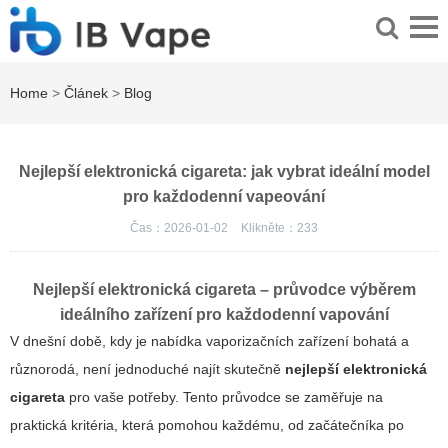
Home
>
Článek
>
Blog
Nejlepší elektronická cigareta: jak vybrat ideální model
pro každodenní vapeování
Čas：2026-01-02
Klikněte：
233
Nejlepší elektronická cigareta
– průvodce výběrem
ideálního zařízení pro každodenní vapování
V dnešní době, kdy je nabídka vaporizačních zařízení bohatá a
různorodá, není jednoduché najít skutečně
nejlepší elektronická
cigareta
pro vaše potřeby. Tento průvodce se zaměřuje na
praktická kritéria, která pomohou každému, od začátečníka po