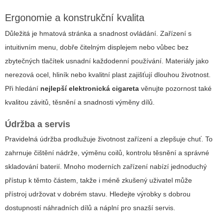
Ergonomie a konstrukční kvalita
Důležitá je hmatová stránka a snadnost ovládání. Zařízení s
intuitivním menu, dobře čitelným displejem nebo vůbec bez
zbytečných tlačítek usnadní každodenní používání. Materiály jako
nerezová ocel, hliník nebo kvalitní plast zajišťují dlouhou životnost.
Při hledání
nejlepší elektronická cigareta
věnujte pozornost také
kvalitou závitů, těsnění a snadnosti výměny dílů.
Údržba a servis
Pravidelná údržba prodlužuje životnost zařízení a zlepšuje chuť. To
zahrnuje čištění nádrže, výměnu coilů, kontrolu těsnění a správné
skladování baterií. Mnoho moderních zařízení nabízí jednoduchý
přístup k těmto částem, takže i méně zkušený uživatel může
přístroj udržovat v dobrém stavu. Hledejte výrobky s dobrou
dostupností náhradních dílů a náplní pro snazší servis.