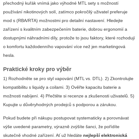
přechodný kuřák vnímá jako výhodné MTL sety s možností
používání nikotinových solí, zatímco pokročilý uživatel preferuje
mod s (RBA/RTA) možnostmi pro detailní nastavení. Hledejte
zařízení s kvalitním zabezpečením baterie, dobrou ergonomií a
dostupnými náhradními díly, protože to jsou faktory, které rozhodují
o komfortu každodenního vapování více než jen marketingová
hesla.
Praktické kroky pro výběr
1) Rozhodněte se pro styl vapování (MTL vs. DTL). 2) Zkontrolujte
kompatibilitu s liquidy a coilami. 3) Ověřte kapacitu baterie a
možnosti nabíjení. 4) Přečtěte si recenze a zkušenosti uživatelů. 5)
Kupujte u důvěryhodných prodejců s podporou a zárukou.
Pokud budete při nákupu postupovat systematicky a porovnávat
výše uvedené parametry, výrazně zvýšíte šanci, že pořídíte
skutečně vhodné zařízení. Ať už hledáte
nejlepší elektronická