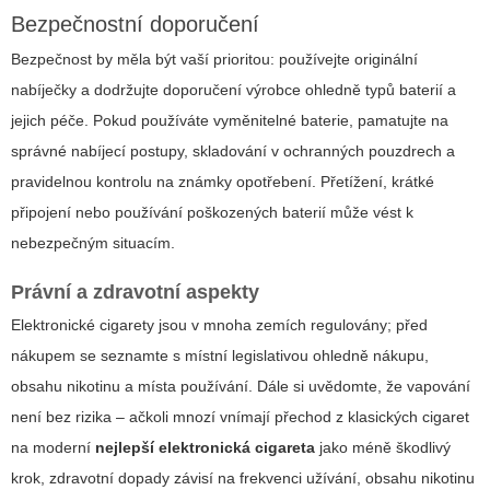
Bezpečnostní doporučení
Bezpečnost by měla být vaší prioritou: používejte originální
nabíječky a dodržujte doporučení výrobce ohledně typů baterií a
jejich péče. Pokud používáte vyměnitelné baterie, pamatujte na
správné nabíjecí postupy, skladování v ochranných pouzdrech a
pravidelnou kontrolu na známky opotřebení. Přetížení, krátké
připojení nebo používání poškozených baterií může vést k
nebezpečným situacím.
Právní a zdravotní aspekty
Elektronické cigarety jsou v mnoha zemích regulovány; před
nákupem se seznamte s místní legislativou ohledně nákupu,
obsahu nikotinu a místa používání. Dále si uvědomte, že vapování
není bez rizika – ačkoli mnozí vnímají přechod z klasických cigaret
na moderní
nejlepší elektronická cigareta
jako méně škodlivý
krok, zdravotní dopady závisí na frekvenci užívání, obsahu nikotinu