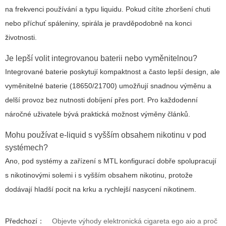
na frekvenci používání a typu liquidu. Pokud cítíte zhoršení chuti
nebo příchuť spáleniny, spirála je pravděpodobně na konci
životnosti.
Je lepší volit integrovanou baterii nebo vyměnitelnou?
Integrované baterie poskytují kompaktnost a často lepší design, ale
vyměnitelné baterie (18650/21700) umožňují snadnou výměnu a
delší provoz bez nutnosti dobíjení přes port. Pro každodenní
náročné uživatele bývá praktická možnost výměny článků.
Mohu používat e-liquid s vyšším obsahem nikotinu v pod
systémech?
Ano, pod systémy a zařízení s MTL konfigurací dobře spolupracují
s nikotinovými solemi i s vyšším obsahem nikotinu, protože
dodávají hladší pocit na krku a rychlejší nasycení nikotinem.
Předchozí：
Objevte výhody elektronická cigareta ego aio a proč