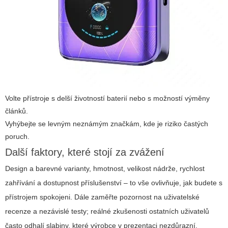
Volte přístroje s delší životností baterií nebo s možností výměny
článků.
Vyhýbejte se levným neznámým značkám, kde je riziko častých
poruch.
Další faktory, které stojí za zvážení
Design a barevné varianty, hmotnost, velikost nádrže, rychlost
zahřívání a dostupnost příslušenství – to vše ovlivňuje, jak budete s
přístrojem spokojeni. Dále zaměřte pozornost na uživatelské
recenze a nezávislé testy; reálné zkušenosti ostatních uživatelů
často odhalí slabiny, které výrobce v prezentaci nezdůrazní.