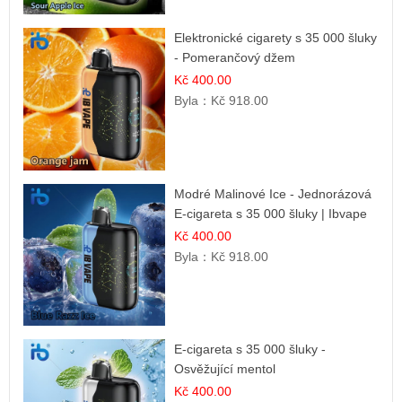
Elektronické cigarety s 35 000 šluky
- Pomerančový džem
Kč 400.00
Byla：
Kč 918.00
Modré Malinové Ice - Jednorázová
E-cigareta s 35 000 šluky | Ibvape
Kč 400.00
Byla：
Kč 918.00
E-cigareta s 35 000 šluky -
Osvěžující mentol
Kč 400.00