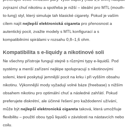
zvýrazní chuť nikotinu a spotřeba je nižší – ideální pro MTL (mouth-
to-lung) styl, který simuluje tah klasické cigarety. Pokud je vaším
cílem najít
nejlepší elektronická cigareta
pro přenosnost a
autentický pocit, zvažte modely s MTL konfigurací a s
kompatibilními spirálami v rozsahu 0,8–1,6 ohm.
Kompatibilita s e-liquidy a nikotinové soli
Ne všechny přístroje fungují stejně s různými typy e-liquidů. Pod
systémy a menší zařízení nejlépe spolupracují s nikotinovými
solemi, které poskytují jemnější pocit na krku i při vyšším obsahu
nikotinu. Výkonnější mody vyžadují volné báze (freebase) s nižším
obsahem nikotinu pro optimální chuť a následné zahřátí. Pokud
preferujete diskrétní, ale účinné řešení pro každodenní užívání,
může být
nejlepší elektronická cigareta
taková, která umožňuje
flexibilitu – použití obou typů liquidů v závislosti na nástavcích nebo
coilu.