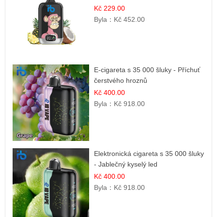
Zmrzlina
Kč 229.00
Byla：
Kč 452.00
E-cigareta s 35 000 šluky - Příchuť
čerstvého hroznů
Kč 400.00
Byla：
Kč 918.00
Elektronická cigareta s 35 000 šluky
- Jablečný kyselý led
Kč 400.00
Byla：
Kč 918.00