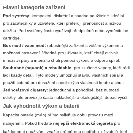
Hlavní kategorie zařízení
Pod systémy:
kompaktní, diskrétní a snadno použitelné. Ideální
pro začátečníky a uživatele, kteří preferují přenosnost a nízkou
údržbu. Pod systémy často využívají předplněné nebo vyměnitelné
cartridge.
Box mod / vape mod:
robustnější zařízení s větším výkonem a
možností nastavení. Vhodné pro uživatele, kteří chtějí ovlivnit
množství páry a intenzitu chuti pomocí výkonu a odporu spirál.
Soubobné (squonk) a rebuildable:
pro zkušené vapery, kteří rádi
ladí každý detail. Tyto modely umožňují stavbu vlastních spirál a
použití cotonů pro dosažení specifických vlastností kouře a chuti.
Jednorázové cigarety:
jednoduché a pohodlné, bez nutnosti
údržby, ale provoz je často nákladnější a ekologičtější dopad vyšší.
Jak vyhodnotit výkon a baterii
Kapacita baterie (mAh) přímo ovlivňuje dobu provozu mezi
nabíjeními. Pokud hledáte
nejlepší elektronická cigareta
pro
každodenní používání, zvažte průměrnou spotřebu: uživatelé, kteří