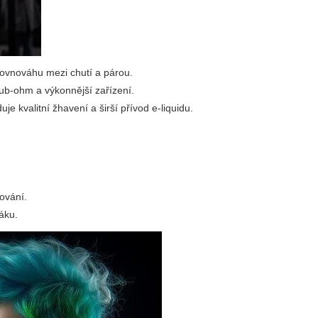
 rovnováhu mezi chutí a párou.
sub-ohm a výkonnější zařízení.
e kvalitní žhavení a širší přívod e-liquidu.
ování.
báku.