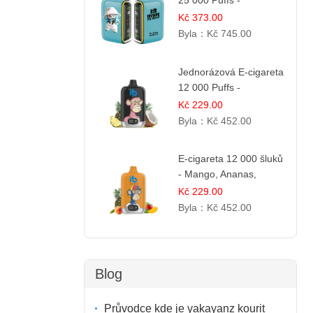
25 000 Puffs -
Ostružina & Borůvka
Kč 373.00
Byla：
Kč 745.00
Jednorázová E-cigareta
12 000 Puffs -
Ananasovo-Kokosová
Kč 229.00
Zmrzlina
Byla：
Kč 452.00
E-cigareta 12 000 šluků
- Mango, Ananas,
Broskev
Kč 229.00
Byla：
Kč 452.00
Blog
Průvodce kde je yakayanz kourit