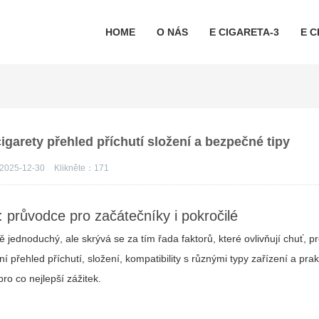
HOME
O NÁS
E CIGARETA-3
E C
cigarety přehled příchutí složení a bezpečné tipy
2025-12-30
Klikněte：
171
y: průvodce pro začátečníky i pokročilé
 jednoduchý, ale skrývá se za tím řada faktorů, které ovlivňují chuť, p
 přehled příchutí, složení, kompatibility s různými typy zařízení a prakt
ro co nejlepší zážitek.