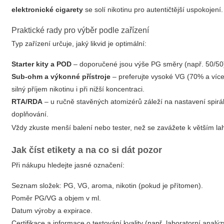
elektronické cigarety
se solí nikotinu pro autentičtější uspokojení.
Praktické rady pro výběr podle zařízení
Typ zařízení určuje, jaký likvid je optimální:
Starter kity a POD
– doporučené jsou výše PG směry (např. 50/50)
Sub-ohm a výkonné přístroje
– preferujte vysoké VG (70% a více)
silný příjem nikotinu i při nižší koncentraci.
RTA/RDA
– u ručně stavěných atomizérů záleží na nastavení spirál
doplňování.
Vždy zkuste menší balení nebo tester, než se zavážete k větším la
Jak číst etikety a na co si dát pozor
Při nákupu hledejte jasné označení:
Seznam složek: PG, VG, aroma, nikotin (pokud je přítomen).
Poměr PG/VG a objem v ml.
Datum výroby a expirace.
Certifikace a informace o testování kvality (např. laboratorní analýz