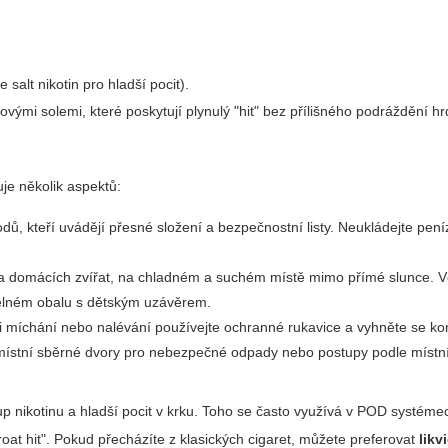
salt nikotin pro hladší pocit).
vými solemi, které poskytují plynulý "hit" bez přílišného podráždění hr
je několik aspektů:
ů, kteří uvádějí přesné složení a bezpečnostní listy. Neukládejte pen
 a domácích zvířat, na chladném a suchém místě mimo přímé slunce. V
telném obalu s dětským uzávěrem.
ři míchání nebo nalévání používejte ochranné rukavice a vyhněte se kon
e místní sběrné dvory pro nebezpečné odpady nebo postupy podle místn
ástup nikotinu a hladší pocit v krku. Toho se často využívá v POD systéme
throat hit". Pokud přecházíte z klasických cigaret, můžete preferovat
likv