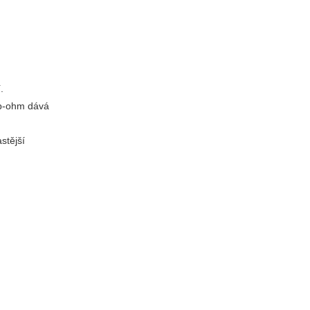
.
sub-ohm dává
stější