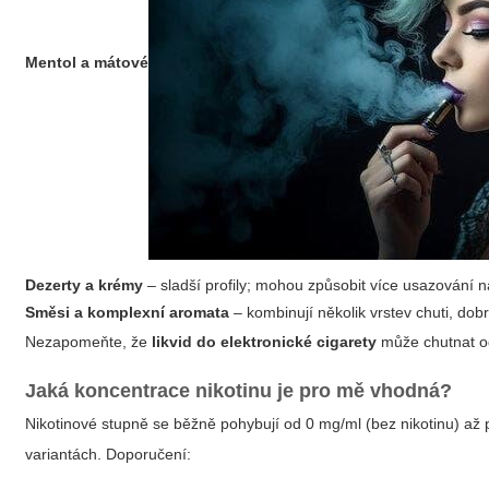
Mentol a mátové
Dezerty a krémy
– sladší profily; mohou způsobit více usazování na
Směsi a komplexní aromata
– kombinují několik vrstev chuti, dobré
Nezapomeňte, že
likvid do elektronické cigarety
může chutnat od
Jaká koncentrace nikotinu je pro mě vhodná?
Nikotinové stupně se běžně pohybují od 0 mg/ml (bez nikotinu) až po
variantách. Doporučení: