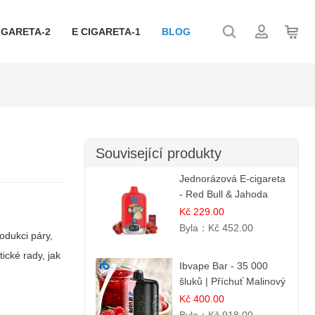
IGARETA-2
E CIGARETA-1
BLOG
Související produkty
Jednorázová E-cigareta
- Red Bull & Jahoda
Kč 229.00
Byla：
Kč 452.00
rodukci páry,
ické rady, jak
Ibvape Bar - 35 000
šluků | Příchuť Malinový
džem
Kč 400.00