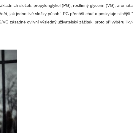
kladních složek: propylenglykol (PG), rostlinný glycerin (VG), aromata 
ět, jak jednotlivé složky působí: PG přenáší chuť a poskytuje silnější "t
/VG zásadně ovlivní výsledný uživatelský zážitek, proto při výběru likv