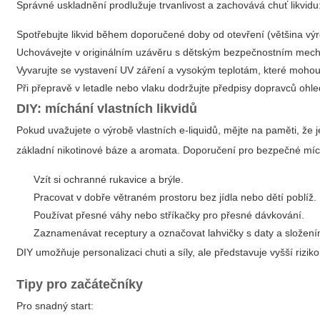
Správné uskladnění prodlužuje trvanlivost a zachovává chuť likvidu
Spotřebujte likvid během doporučené doby od otevření (většina vý
Uchovávejte v originálním uzávěru s dětským bezpečnostním me
Vyvarujte se vystavení UV záření a vysokým teplotám, které mohou 
Při přepravě v letadle nebo vlaku dodržujte předpisy dopravců ohle
DIY: míchání vlastních likvidů
Pokud uvažujete o výrobě vlastních e-liquidů, mějte na paměti, že 
základní nikotinové báze a aromata. Doporučení pro bezpečné míc
Vzít si ochranné rukavice a brýle.
Pracovat v dobře větraném prostoru bez jídla nebo dětí poblíž.
Používat přesné váhy nebo stříkačky pro přesné dávkování.
Zaznamenávat receptury a označovat lahvičky s daty a složení
DIY umožňuje personalizaci chuti a síly, ale představuje vyšší ri
Tipy pro začátečníky
Pro snadný start: