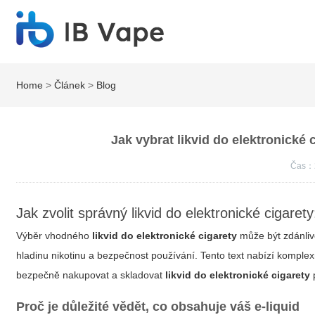
Home
>
Článek
>
Blog
Jak vybrat likvid do elektronické 
Čas：
Jak zvolit správný likvid do elektronické cigaret
Výběr vhodného
likvid do elektronické cigarety
může být zdánlivě
hladinu nikotinu a bezpečnost používání. Tento text nabízí komplexní
bezpečně nakupovat a skladovat
likvid do elektronické cigarety
p
Proč je důležité vědět, co obsahuje váš e-liquid