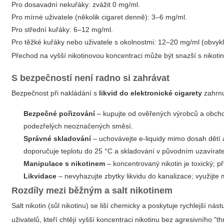
Pro dosavadní nekuřáky: zvážit 0 mg/ml.
Pro mírné uživatele (několik cigaret denně): 3–6 mg/ml.
Pro střední kuřáky: 6–12 mg/ml.
Pro těžké kuřáky nebo uživatele s okolnostmi: 12–20 mg/ml (obvykle 
Přechod na vyšší nikotinovou koncentraci může být snazší s nikotino
S bezpečností není radno si zahrávat
Bezpečnost při nakládání s
likvid do elektronické cigarety
zahrnu
Bezpečné pořizování
– kupujte od ověřených výrobců a obchod
podezřelých neoznačených směsí.
Správné skladování
– uchovávejte e-liquidy mimo dosah dětí
doporučuje teplotu do 25 °C a skladování v původním uzavíra
Manipulace s nikotinem
– koncentrovaný nikotin je toxický; p
Likvidace
– nevyhazujte zbytky likvidu do kanalizace; využijt
Rozdíly mezi běžným a salt nikotinem
Salt nikotin (sůl nikotinu) se liší chemicky a poskytuje rychlejší n
uživatelů, kteří chtějí vyšší koncentraci nikotinu bez agresivního "