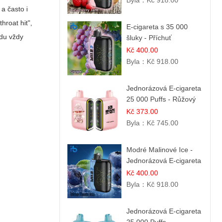
Byla：
Kč 918.00
a často i
hroat hit",
E-cigareta s 35 000
idu vždy
šluky - Příchuť
čerstvého hroznů
Kč 400.00
Byla：
Kč 918.00
Jednorázová E-cigareta
25 000 Puffs - Růžový
Citrón
Kč 373.00
Byla：
Kč 745.00
Modré Malinové Ice -
Jednorázová E-cigareta
s 35 000 šluky | Ibvape
Kč 400.00
Byla：
Kč 918.00
Jednorázová E-cigareta