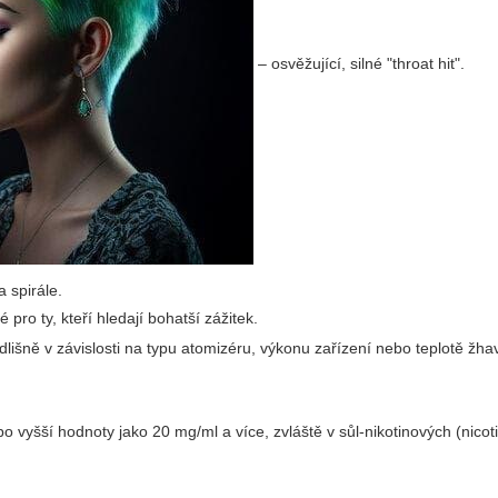
– osvěžující, silné "throat hit".
 spirále.
 pro ty, kteří hledají bohatší zážitek.
lišně v závislosti na typu atomizéru, výkonu zařízení nebo teplotě žha
 vyšší hodnoty jako 20 mg/ml a více, zvláště v sůl-nikotinových (nicoti