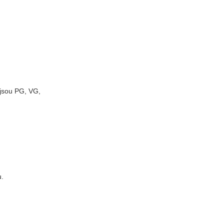
 jsou PG, VG,
u.