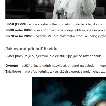
50/50 (PG/VG)
– univerzální volba pro většinu starter kitů; dobrou
70/30 nebo 60/40
– více VG znamená silnější oblaka, ideální pro 
30/70 nebo 20/80
– vysoké VG pro maximální produkci páry; vyžaduj
Jak vybrat příchuť likvidu
Výběr příchutě je subjektivní, ale existují tipy, jak se rozhodnout:
Ovocné
– svěží a často méně návykové; vhodné na celodenní vap
Tabákové
– pro přechodníky z klasických cigaret; simulují chuť ta