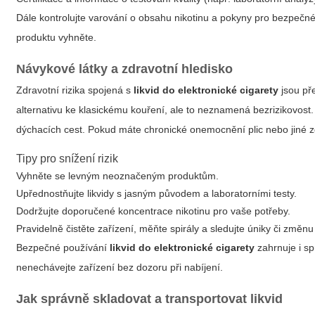
Dále kontrolujte varování o obsahu nikotinu a pokyny pro bezpečné 
produktu vyhněte.
Návykové látky a zdravotní hledisko
Zdravotní rizika spojená s
likvid do elektronické cigarety
jsou př
alternativu ke klasickému kouření, ale to neznamená bezrizikovos
dýchacích cest. Pokud máte chronické onemocnění plic nebo jiné zd
Tipy pro snížení rizik
Vyhněte se levným neoznačeným produktům.
Upřednostňujte likvidy s jasným původem a laboratorními testy.
Dodržujte doporučené koncentrace nikotinu pro vaše potřeby.
Pravidelně čistěte zařízení, měňte spirály a sledujte úniky či změnu 
Bezpečné používání
likvid do elektronické cigarety
zahrnuje i sp
nenechávejte zařízení bez dozoru při nabíjení.
Jak správně skladovat a transportovat likvid