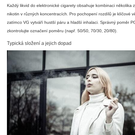
Každý
likvid do elektronické cigarety
obsahuje kombinaci několika zá
nikotin v různých koncentracích. Pro pochopení rozdílů je klíčové věd
zatímco VG vytváří hustší páru a hladší inhalaci. Správný poměr PG
zkontrolujte označení poměru (např. 50/50, 70/30, 20/80).
Typická složení a jejich dopad