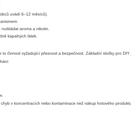
:
robců uvádí 6–12 měsíců).
chanismem.
rozkládat aroma a nikotin.
dně kapalných látek.
je to činnost vyžadující přesnost a bezpečnost. Základní složky pro DIY
hání:
m.
ziko chyb v koncentracích nebo kontaminace než nákup hotového produkt