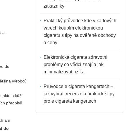
zákazníky
Praktický průvodce kde v karlových
varech koupím elektronickou
dla.
cigaretu s tipy na ověřené obchody
a ceny
Elektronická cigareta zdravotní
problémy co vědci znají a jak
íze do
minimalizovat rizika
ětšina výrobců
Průvodce e cigareta kangertech –
jak vybrat, recenze a praktické tipy
taktu s kůží.
pro e cigareta kangertech
ích předpisů.
ch a u
id do