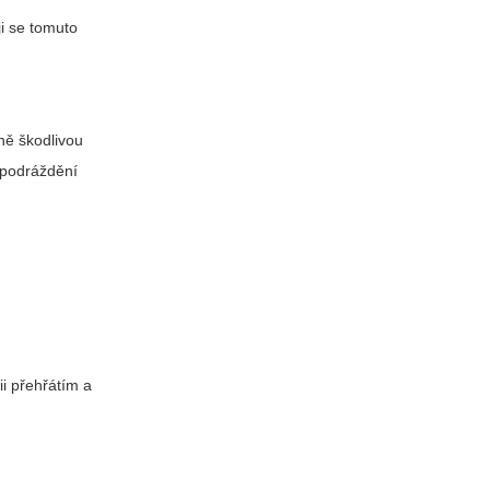
ji se tomuto
ně škodlivou
 podráždění
ii přehřátím a