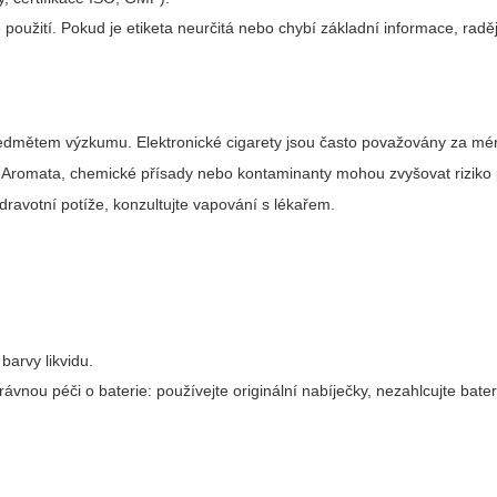
použití. Pokud je etiketa neurčitá nebo chybí základní informace, radě
edmětem výzkumu. Elektronické cigarety jsou často považovány za mé
t. Aromata, chemické přísady nebo kontaminanty mohou zvyšovat riziko
ravotní potíže, konzultujte vapování s lékařem.
barvy likvidu.
rávnou péči o baterie: používejte originální nabíječky, nezahlcujte bater