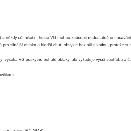
 a někdy sůl nikotin; husté VG mohou způsobit nedostatečné nasávání
 pro silnější oblaka a hladší chuť; obvykle bez sůl nikotinu, protože 
y; vysoká VG poskytne bohaté oblaky, ale vyžaduje vyšší spotřebu a ča
hvičkám.
y, certifikace ISO, GMP).