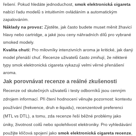
řešení. Pokud hledáte jednoduchost,
smok elektronická cigareta
nabízí řadu modelů s intuitivním ovládáním a automatickým
zapalováním.
Náklady na provoz:
Zjistěte, jak často budete muset měnit žhavicí
hlavy nebo cartridge, a jaké jsou ceny náhradních dílů pro vybrané
smoked modely.
Kvalita chuti:
Pro milovníky intenzivních aroma je kritické, jak daný
model přenáší chuť. Recenze uživatelů často zmiňují, že některé
typy smok elektronická cigareta vykazují velmi věrné přenášení
aroma.
Jak porovnávat recenze a reálné zkušenosti
Recenze od skutečných uživatelů i testy odborníků jsou cenným
zdrojem informací. Při čtení hodnocení věnujte pozornost: kontextu
používání (frekvence, druh e-liquidu), recenzentově preferenci
(MTL vs DTL), a tomu, zda recenze řeší běžné problémy jako
úniky, životnost coilů nebo spolehlivost elektroniky. Pro vyhledávání
použijte klíčová spojení jako
smok elektronická cigareta recenze
,