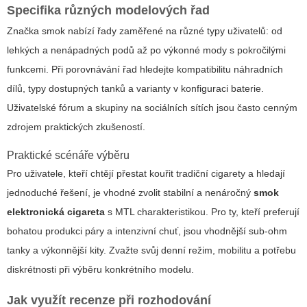
Specifika různých modelových řad
Značka smok nabízí řady zaměřené na různé typy uživatelů: od
lehkých a nenápadných podů až po výkonné mody s pokročilými
funkcemi. Při porovnávání řad hledejte kompatibilitu náhradních
dílů, typy dostupných tanků a varianty v konfiguraci baterie.
Uživatelské fórum a skupiny na sociálních sítích jsou často cenným
zdrojem praktických zkušeností.
Praktické scénáře výběru
Pro uživatele, kteří chtějí přestat kouřit tradiční cigarety a hledají
jednoduché řešení, je vhodné zvolit stabilní a nenáročný
smok
elektronická cigareta
s MTL charakteristikou. Pro ty, kteří preferují
bohatou produkci páry a intenzivní chuť, jsou vhodnější sub-ohm
tanky a výkonnější kity. Zvažte svůj denní režim, mobilitu a potřebu
diskrétnosti při výběru konkrétního modelu.
Jak využít recenze při rozhodování