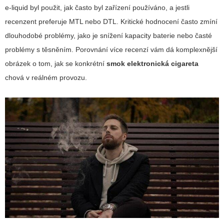
e-liquid byl použit, jak často byl zařízení používáno, a jestli
recenzent preferuje MTL nebo DTL. Kritické hodnocení často zmíní
dlouhodobé problémy, jako je snížení kapacity baterie nebo časté
problémy s těsněním. Porovnání více recenzí vám dá komplexnější
obrázek o tom, jak se konkrétní
smok elektronická cigareta
chová v reálném provozu.