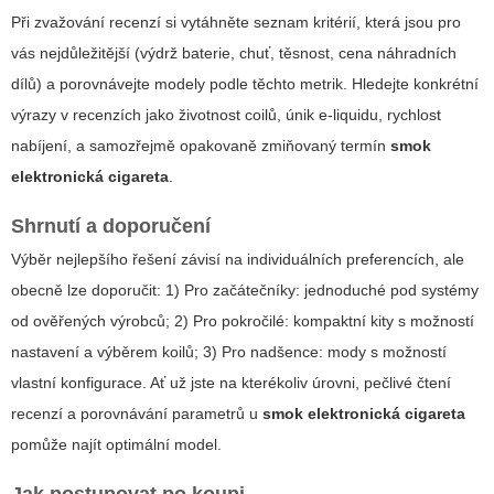
Při zvažování recenzí si vytáhněte seznam kritérií, která jsou pro
vás nejdůležitější (výdrž baterie, chuť, těsnost, cena náhradních
dílů) a porovnávejte modely podle těchto metrik. Hledejte konkrétní
výrazy v recenzích jako
životnost coilů
,
únik e-liquidu
,
rychlost
nabíjení
, a samozřejmě opakovaně zmiňovaný termín
smok
elektronická cigareta
.
Shrnutí a doporučení
Výběr nejlepšího řešení závisí na individuálních preferencích, ale
obecně lze doporučit: 1) Pro začátečníky: jednoduché pod systémy
od ověřených výrobců; 2) Pro pokročilé: kompaktní kity s možností
nastavení a výběrem koilů; 3) Pro nadšence: mody s možností
vlastní konfigurace. Ať už jste na kterékoliv úrovni, pečlivé čtení
recenzí a porovnávání parametrů u
smok elektronická cigareta
pomůže najít optimální model.
Jak postupovat po koupi