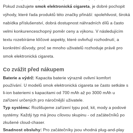
Pokud zvažujete
smok elektronická cigareta
, je dobré pochopit
výhody, které řada produktů této značky přináší: spolehlivost, široká
nabídka příslušenství, dobrá dostupnost náhradních dílů a často
velmi konkurenceschopný poměr ceny a výkonu. V následujícím
textu rozebíráme klíčové aspekty, které ovlivňují rozhodnutí, a
konkrétní důvody, proč se mnoho uživatelů rozhoduje právě pro
smok elektronická cigareta
.
Co zvážit před nákupem
Baterie a výdrž:
Kapacita baterie výrazně ovlivní komfort
používání. U modelů smok elektronická cigareta se často setkáte s
li-ion bateriemi s kapacitami od 700 mAh až po 3000 mAh u
zařízení určených pro náročnější uživatele.
Typ systému:
Rozlišujeme zařízení typu pod, kit, mody a podové
systémy. Každý typ má jinou cílovou skupinu - od začátečníků po
zkušené cloud-chaser.
Snadnost obsluhy:
Pro začátečníky jsou vhodná plug-and-play