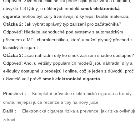
Odpověď:
Životnost coilů se liší podle stylu používání a e-liquidu,
obvykle 1-3 týdny; u některých modelů
smok elektronická
cigareta
mohou být coily trvanlivější díky lepší kvalitě materiálu.
Otázka 2:
Jak vybrat správný typ zařízení pro začátečníka?
Odpověď:
Hledejte jednoduché pod systémy s automatickým
přívodem a MTL charakteristikou, které umožní plynulý přechod z
klasických cigaret.
Otázka 3:
Jsou náhradní díly ke smok zařízení snadno dostupné?
Odpověď:
Ano, u většiny populárních modelů jsou náhradní díly a
e-liquidy dostupné u prodejců i online, což je jeden z důvodů, proč
uživatelé volí právě
smok elektronická cigareta
.
Předchozí：
Kompletní průvodce elektronická cigareta a trendy
chutě, nejlepší juice recenze a tipy na nový juice
Další：
Elektronická cigareta rizika a prevence, jak rizika ovlivňují
zdraví