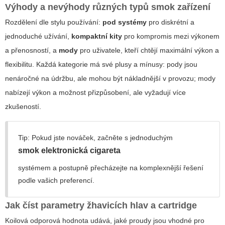
Výhody a nevýhody různých typů smok zařízení
Rozdělení dle stylu používání:
pod systémy
pro diskrétní a
jednoduché užívání,
kompaktní kity
pro kompromis mezi výkonem
a přenosností, a
mody
pro uživatele, kteří chtějí maximální výkon a
flexibilitu. Každá kategorie má své plusy a mínusy: pody jsou
nenáročné na údržbu, ale mohou být nákladnější v provozu; mody
nabízejí výkon a možnost přizpůsobení, ale vyžadují více
zkušeností.
Tip: Pokud jste nováček, začněte s jednoduchým
smok elektronická cigareta
systémem a postupně přecházejte na komplexnější řešení
podle vašich preferencí.
Jak číst parametry žhavicích hlav a cartridge
Koilová odporová hodnota udává, jaké proudy jsou vhodné pro