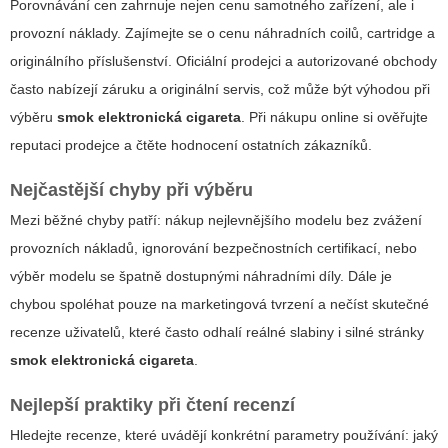
Porovnávání cen zahrnuje nejen cenu samotného zařízení, ale i
provozní náklady. Zajímejte se o cenu náhradních coilů, cartridge a
originálního příslušenství. Oficiální prodejci a autorizované obchody
často nabízejí záruku a originální servis, což může být výhodou při
výběru
smok elektronická cigareta
. Při nákupu online si ověřujte
reputaci prodejce a čtěte hodnocení ostatních zákazníků.
Nejčastější chyby při výběru
Mezi běžné chyby patří: nákup nejlevnějšího modelu bez zvážení
provozních nákladů, ignorování bezpečnostních certifikací, nebo
výběr modelu se špatně dostupnými náhradními díly. Dále je
chybou spoléhat pouze na marketingová tvrzení a nečíst skutečné
recenze uživatelů, které často odhalí reálné slabiny i silné stránky
smok elektronická cigareta
.
Nejlepší praktiky při čtení recenzí
Hledejte recenze, které uvádějí konkrétní parametry používání: jaký