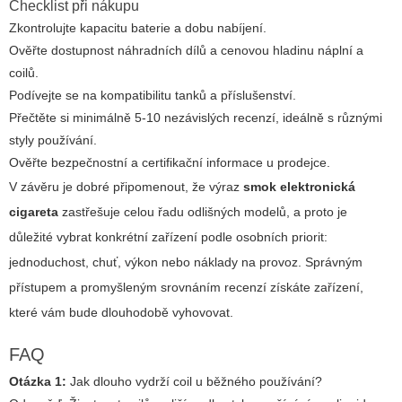
Checklist při nákupu
Zkontrolujte kapacitu baterie a dobu nabíjení.
Ověřte dostupnost náhradních dílů a cenovou hladinu náplní a
coilů.
Podívejte se na kompatibilitu tanků a příslušenství.
Přečtěte si minimálně 5-10 nezávislých recenzí, ideálně s různými
styly používání.
Ověřte bezpečnostní a certifikační informace u prodejce.
V závěru je dobré připomenout, že výraz
smok elektronická
cigareta
zastřešuje celou řadu odlišných modelů, a proto je
důležité vybrat konkrétní zařízení podle osobních priorit:
jednoduchost, chuť, výkon nebo náklady na provoz. Správným
přístupem a promyšleným srovnáním recenzí získáte zařízení,
které vám bude dlouhodobě vyhovovat.
FAQ
Otázka 1:
Jak dlouho vydrží coil u běžného používání?