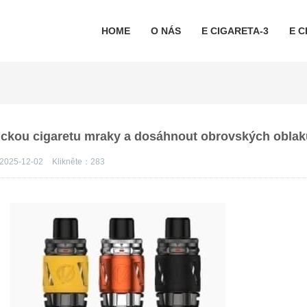
HOME
O NÁS
E CIGARETA-3
E C
onickou cigaretu mraky a dosáhnout obrovských oblak
2025-12-02
Klikněte：
283