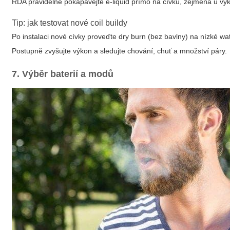
RDA pravidelně pokapávejte e-liquid přímo na cívku, zejména u vý
Tip: jak testovat nové coil buildy
Po instalaci nové cívky proveďte dry burn (bez bavlny) na nízké watt
Postupně zvyšujte výkon a sledujte chování, chuť a množství páry.
7. Výběr baterií a modů