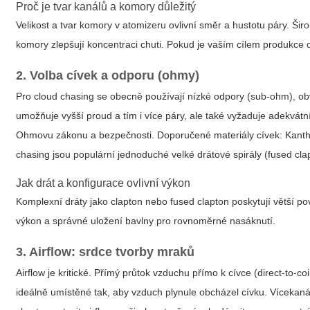
Proč je tvar kanálů a komory důležitý
Velikost a tvar komory v atomizeru ovlivní směr a hustotu páry. Š
komory zlepšují koncentraci chuti. Pokud je vaším cílem produkce 
2. Volba cívek a odporu (ohmy)
Pro cloud chasing se obecně používají nízké odpory (sub-ohm), obv
umožňuje vyšší proud a tím i více páry, ale také vyžaduje adekvá
Ohmovu zákonu a bezpečnosti. Doporučené materiály cívek: Kanthal
chasing jsou populární jednoduché velké drátové spirály (fused cla
Jak drát a konfigurace ovlivní výkon
Komplexní dráty jako clapton nebo fused clapton poskytují větší po
výkon a správné uložení bavlny pro rovnoměrné nasáknutí.
3. Airflow: srdce tvorby mraků
Airflow je kritické. Přímý průtok vzduchu přímo k cívce (direct-to-coi
ideálně umístěné tak, aby vzduch plynule obcházel cívku. Vícekan