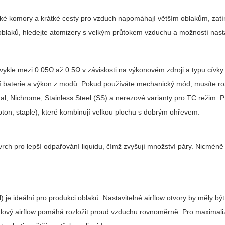
iroké komory a krátké cesty pro vzduch napomáhají větším oblakům, zat
oblaků, hledejte atomizery s velkým průtokem vzduchu a možností nasta
ykle mezi 0.05Ω až 0.5Ω v závislosti na výkonovém zdroji a typu cívky.
tní baterie a výkon z modů. Pokud používáte mechanický mód, musíte r
, Nichrome, Stainless Steel (SS) a nerezové varianty pro TC režim. P
pton, staple), které kombinují velkou plochu s dobrým ohřevem.
vrch pro lepší odpařování liquidu, čímž zvyšují množství páry. Nicméně
l) je ideální pro produkci oblaků. Nastavitelné airflow otvory by měly být
álový airflow pomáhá rozložit proud vzduchu rovnoměrně. Pro maximali