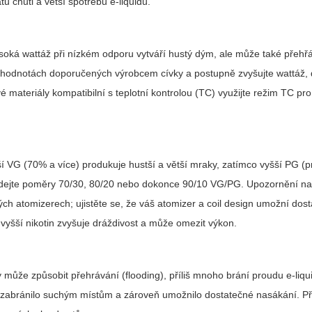
tu chuti a větší spotřebu e-liquidu.
soká wattáž při nízkém odporu vytváří hustý dým, ale může také přehřá
ch hodnotách doporučených výrobcem cívky a postupně zvyšujte wattáž,
 materiály kompatibilní s teplotní kontrolou (TC) využijte režim TC pro 
ší VG (70% a více) produkuje hustší a větší mraky, zatímco vyšší PG (
 hledejte poměry 70/30, 80/20 nebo dokonce 90/10 VG/PG. Upozornění na 
h atomizerech; ujistěte se, že váš atomizer a coil design umožní dos
 vyšší nikotin zvyšuje dráždivost a může omezit výkon.
y může způsobit přehrávání (flooding), příliš mnoho brání proudu e-liqu
se zabránilo suchým místům a zároveň umožnilo dostatečné nasákání. Př