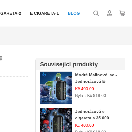
IGARETA-2
E CIGARETA-1
BLOG
ů
Související produkty
Modré Malinové Ice -
Jednorázová E-
cigareta s 35 000
Kč 400.00
šluky | Ibvape
Byla：
Kč 918.00
Jednorázová e-
cigareta s 35 000
šluky - Ostružina &
Kč 400.00
Borůvka