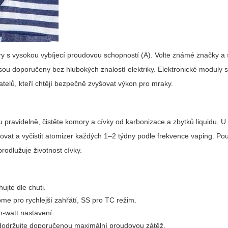
ry s vysokou vybíjecí proudovou schopností (A). Volte známé značky a
ou doporučeny bez hlubokých znalostí elektriky. Elektronické moduly 
atelů, kteří chtějí bezpečně zvyšovat výkon pro mraky.
ravidelně, čistěte komory a cívky od karbonizace a zbytků liquidu. U 
ovat a vyčistit atomizer každých 1–2 týdny podle frekvence vaping. Po
rodlužuje životnost cívky.
hujte dle chuti.
ome pro rychlejší zahřátí, SS pro TC režim.
h-watt nastavení.
 dodržujte doporučenou maximální proudovou zátěž.