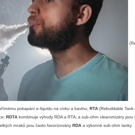
(Re
y přímému pokapání e-liquidu na cívku a bavlnu;
RTA
(Rebuildable Tank 
ce;
RDTA
kombinuje výhody RDA a RTA; a sub-ohm clearomizéry jsou i
 velkých mraků jsou často favorizovány
RDA
a výkonné sub-ohm tanky.