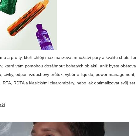
a pro ty, kteří chtějí maximalizovat množství páry a kvalitu chuti. Te
rav, které vám pomohou dosáhnout bohatých oblaků, aniž byste obětova
ů, cívky, odpor, vzduchový průtok, výběr e-liquidu, power management,
RTA, RDTA a klasickými clearomizéry, nebo jak optimalizovat svůj set
eží