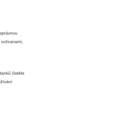
 správnou
s ochranami,
tanků čistěte
užívání