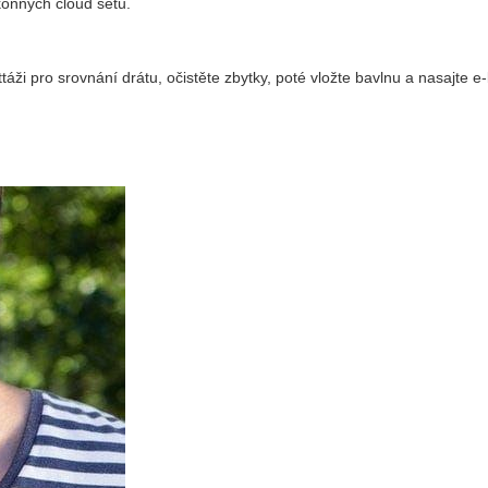
konných cloud setů.
áži pro srovnání drátu, očistěte zbytky, poté vložte bavlnu a nasajte e-l