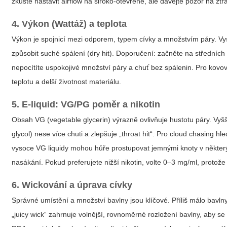
zkuste nastavit airflow na široko-otevřené, ale dávejte pozor na ztrá
4. Výkon (Wattáž) a teplota
Výkon je spojnicí mezi odporem, typem cívky a množstvím páry. Vy
způsobit suché spálení (dry hit). Doporučení: začněte na střední
nepocítíte uspokojivé množství páry a chuť bez spálenin. Pro kovové
teplotu a delší životnost materiálu.
5. E-liquid: VG/PG poměr a nikotin
Obsah VG (vegetable glycerin) výrazně ovlivňuje hustotu páry. Vyš
glycol) nese více chuti a zlepšuje „throat hit“. Pro cloud chasing
vysoce VG liquidy mohou hůře prostupovat jemnými knoty v některýc
nasákání. Pokud preferujete nižší nikotin, volte 0–3 mg/ml, protože
6. Wickování a úprava cívky
Správné umístění a množství bavlny jsou klíčové. Příliš málo bavln
„juicy wick“ zahrnuje volnější, rovnoměrné rozložení bavlny, aby 