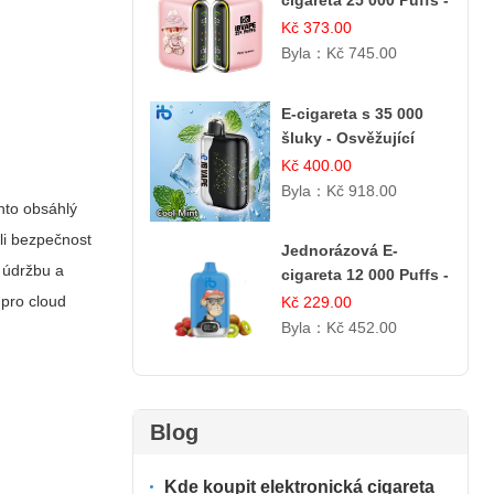
cigareta 25 000 Puffs -
Růžový Citrón
Kč 373.00
Byla：
Kč 745.00
E-cigareta s 35 000
šluky - Osvěžující
mentol
Kč 400.00
Byla：
Kč 918.00
nto obsáhlý
li bezpečnost
Jednorázová E-
 údržbu a
cigareta 12 000 Puffs -
Jahoda & Kiwi
 pro cloud
Kč 229.00
Byla：
Kč 452.00
Blog
Kde koupit elektronická cigareta