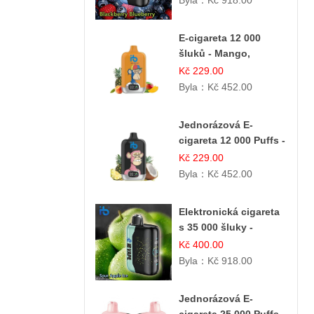
Byla：
Kč 918.00
E-cigareta 12 000
šluků - Mango,
Ananas, Broskev
Kč 229.00
Byla：
Kč 452.00
Jednorázová E-
cigareta 12 000 Puffs -
Ananasovo-Kokosová
Kč 229.00
Zmrzlina
Byla：
Kč 452.00
Elektronická cigareta
s 35 000 šluky -
Jablečný kyselý led
Kč 400.00
Byla：
Kč 918.00
Jednorázová E-