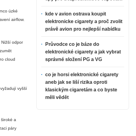
ímco úzké
kde v avion ostrava koupit
vení airflow.
elektronicke cigarety a proč zvolit
právě avion pro nejlepší nabídku
 Nižší odpor
Průvodce co je báze do
ozumět
elektronické cigarety a jak vybrat
správné složení PG a VG
ro cloud
co je horsi elektronické cigarety
aneb jak se liší rizika oproti
 vyžadují vyšší
klasickým cigaretám a co byste
měli vědět
 široké a
zaci páry