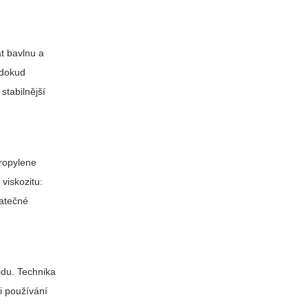
t bavlnu a
 dokud
stabilnější
propylene
viskozitu:
tatečné
idu. Technika
i používání