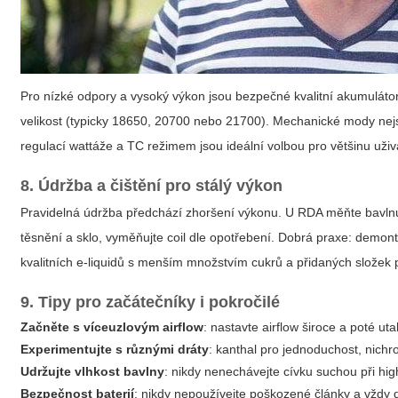
Pro nízké odpory a vysoký výkon jsou bezpečné kvalitní akumuláto
velikost (typicky 18650, 20700 nebo 21700). Mechanické mody nejs
regulací wattáže a TC režimem jsou ideální volbou pro většinu uživ
8. Údržba a čištění pro stálý výkon
Pravidelná údržba předchází zhoršení výkonu. U RDA měňte bavlnu p
těsnění a sklo, vyměňujte coil dle opotřebení. Dobrá praxe: demont
kvalitních e-liquidů s menším množstvím cukrů a přidaných složek p
9. Tipy pro začátečníky i pokročilé
Začněte s víceuzlovým airflow
: nastavte airflow široce a poté uta
Experimentujte s různými dráty
: kanthal pro jednoduchost, nichr
Udržujte vlhkost bavlny
: nikdy nenechávejte cívku suchou při hig
Bezpečnost baterií
: nikdy nepoužívejte poškozené články a vždy