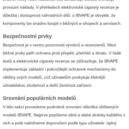
provozní náklady. V přehledech
elektronické cigarety recenze
je
důležitá i dostupnost náhradních dílů: u IBVAPE je obvyklé, že
komponenty lze snadno koupit v běžných e-shopech a servisech.
Bezpečnostní prvky
Bezpečnost je v centru pozornosti výrobců a recenzentů. Mezi
běžné prvky patří ochrana proti přepětí, přehřátí a zkratu. V řadě
testů a
elektronické cigarety recenze
se zdůrazňuje, že IBVAPE
implementuje základní i pokročilejší ochranné mechanismy do
většiny svých modelů, což uživatelům poskytuje klidnější
uživatelskou zkušenost a delší životnost zařízení.
Srovnání populárních modelů
V této sekci provedeme podrobné srovnání několika oblíbených
modelů IBVAPE. Nejprve popíšeme silné a slabé stránky každého z
nich a poté nabídneme doporučení podle typu uživatele: úplný