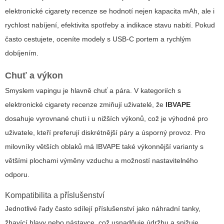
elektronické cigarety recenze
se hodnotí nejen kapacita mAh, ale i
rychlost nabíjení, efektivita spotřeby a indikace stavu nabití. Pokud
často cestujete, oceníte modely s USB-C portem a rychlým
dobíjením.
Chuť a výkon
Smyslem vapingu je hlavně chuť a pára. V kategoriích s
elektronické cigarety recenze
zmiňují uživatelé, že
IBVAPE
dosahuje vyrovnané chuti i u nižších výkonů, což je výhodné pro
uživatele, kteří preferují diskrétnější páry a úsporný provoz. Pro
milovníky větších oblaků má IBVAPE také výkonnější varianty s
většími plochami výměny vzduchu a možností nastavitelného
odporu.
Kompatibilita a příslušenství
Jednotlivé řady často sdílejí příslušenství jako náhradní tanky,
žhavící hlavy nebo nástavce, což usnadňuje údržbu a snižuje