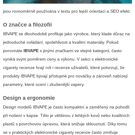
jsou rovnoměrně používána v textu pro lepší orientaci a SEO efekt.
O značce a filozofii
IBVAPE se dlouhodobě profiluje jako výrobce, který klade důraz na
jednoduché ovládání, spolehlivost a kvalitní materiály. Pokud
porovnáte
IBVAPE
s jinými značkami ve stejné kategorii, často
vyniká svým poměrem ceny a výkonu. V sekci s
elektronické
cigarety recenze
hrají roli i recenze uživatelů, které potvrzují, že
produkty IBVAPE bývají přístupné pro nováčky a zároveň nabízejí
parametry, které ocení i zkušenější vapery.
Design a ergonomie
Design modelů IBVAPE je často kompaktní a zaměřený na pohodlí
při nošení v kapse. Tělo je většinou z lehkých kovů nebo kvalitních
plastů s povrchovou úpravou, která snižuje sklouznutí. Díky tomu
se v praktických
elektronické cigarety recenze
často zmiňuje