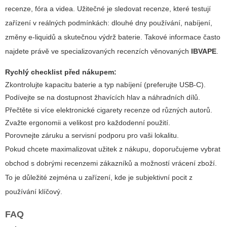
recenze
, fóra a videa. Užitečné je sledovat recenze, které testují
zařízení v reálných podmínkách: dlouhé dny používání, nabíjení,
změny e-liquidů a skutečnou výdrž baterie. Takové informace často
najdete právě ve specializovaných recenzích věnovaných
IBVAPE
.
Rychlý checklist před nákupem:
Zkontrolujte kapacitu baterie a typ nabíjení (preferujte USB-C).
Podívejte se na dostupnost žhavících hlav a náhradních dílů.
Přečtěte si více
elektronické cigarety recenze
od různých autorů.
Zvažte ergonomii a velikost pro každodenní použití.
Porovnejte záruku a servisní podporu pro vaši lokalitu.
Pokud chcete maximalizovat užitek z nákupu, doporučujeme vybrat
obchod s dobrými recenzemi zákazníků a možností vrácení zboží.
To je důležité zejména u zařízení, kde je subjektivní pocit z
používání klíčový.
FAQ