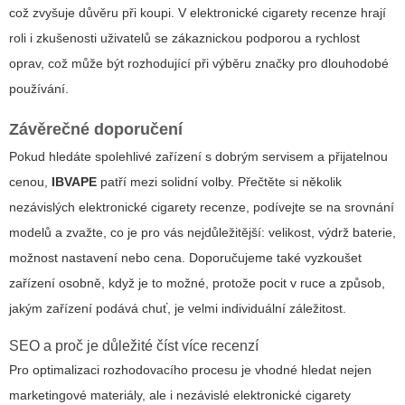
což zvyšuje důvěru při koupi. V
elektronické cigarety recenze
hrají
roli i zkušenosti uživatelů se zákaznickou podporou a rychlost
oprav, což může být rozhodující při výběru značky pro dlouhodobé
používání.
Závěrečné doporučení
Pokud hledáte spolehlivé zařízení s dobrým servisem a přijatelnou
cenou,
IBVAPE
patří mezi solidní volby. Přečtěte si několik
nezávislých
elektronické cigarety recenze
, podívejte se na srovnání
modelů a zvažte, co je pro vás nejdůležitější: velikost, výdrž baterie,
možnost nastavení nebo cena. Doporučujeme také vyzkoušet
zařízení osobně, když je to možné, protože pocit v ruce a způsob,
jakým zařízení podává chuť, je velmi individuální záležitost.
SEO a proč je důležité číst více recenzí
Pro optimalizaci rozhodovacího procesu je vhodné hledat nejen
marketingové materiály, ale i nezávislé
elektronické cigarety