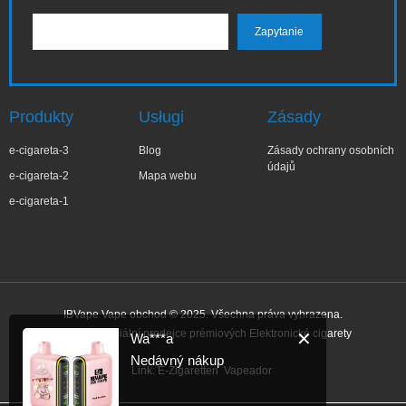
Produkty
Usługi
Zásady
e-cigareta-3
Blog
Zásady ochrany osobních
údajů
e-cigareta-2
Mapa webu
e-cigareta-1
IBVape Vape obchod © 2025. Všechna práva vyhrazena.
IBvape – Oficiální prodejce prémiových Elektronické cigarety
✕
Wa***a
Nedávný nákup
Link:
E-Zigaretten
Vapeador