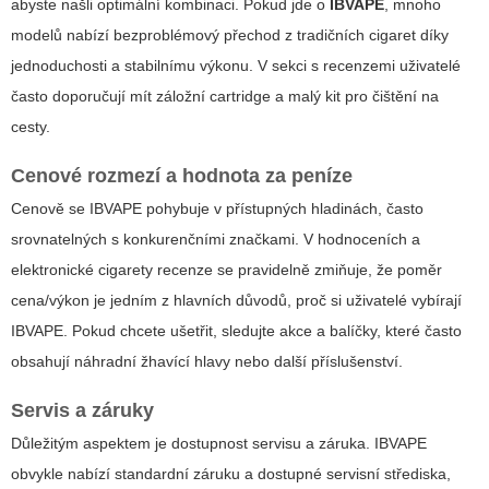
abyste našli optimální kombinaci. Pokud jde o
IBVAPE
, mnoho
modelů nabízí bezproblémový přechod z tradičních cigaret díky
jednoduchosti a stabilnímu výkonu. V sekci s recenzemi uživatelé
často doporučují mít záložní cartridge a malý kit pro čištění na
cesty.
Cenové rozmezí a hodnota za peníze
Cenově se IBVAPE pohybuje v přístupných hladinách, často
srovnatelných s konkurenčními značkami. V hodnoceních a
elektronické cigarety recenze
se pravidelně zmiňuje, že poměr
cena/výkon je jedním z hlavních důvodů, proč si uživatelé vybírají
IBVAPE. Pokud chcete ušetřit, sledujte akce a balíčky, které často
obsahují náhradní žhavící hlavy nebo další příslušenství.
Servis a záruky
Důležitým aspektem je dostupnost servisu a záruka. IBVAPE
obvykle nabízí standardní záruku a dostupné servisní střediska,