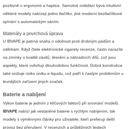
pozitivně o ergonomii a haptice. Samotné ovládání bývá intuitivní:
některé modely nabízejí jedno tlačítko, jiné moderní beztlačítkové
spínání s automatickým sáním.
Materiály a povrchová úprava
U
IBVAPE
je patrná snaha o odolnost proti drobným pádům a
oděrkám. Když čtete
elektronické cigarety recenze
, často narazíte
na zmínky o kvalitě závitů, těsnění a náhradních dílů, což jsou
aspekty, které ovlivňují dlouhodobou funkčnost. Dobrá konstrukce
také snižuje riziko úniku e-liquidu, což patří k častým problémům u
levnějších zařízení jiných značek.
Baterie a nabíjení
Výkon baterie je jedním z klíčových faktorů při srovnání modelů.
IBVAPE
nabízí jak vestavěné baterie s rychlým nabíjením, tak
modely s výměnnými články pro uživatele, kteří preferují delší
provoz bez přerušení. V recenzích a průběžných testech