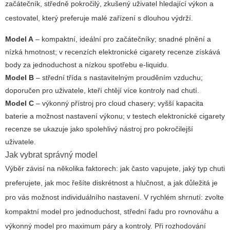
začátečník, středně pokročilý, zkušený uživatel hledající výkon a
cestovatel, který preferuje malé zařízení s dlouhou výdrží.
Model A
– kompaktní, ideální pro začátečníky; snadné plnění a
nízká hmotnost; v recenzích
elektronické cigarety recenze
získává
body za jednoduchost a nízkou spotřebu e-liquidu.
Model B
– střední třída s nastavitelným prouděním vzduchu;
doporučen pro uživatele, kteří chtějí více kontroly nad chutí.
Model C
– výkonný přístroj pro cloud chasery; vyšší kapacita
baterie a možnost nastavení výkonu; v testech
elektronické cigarety
recenze
se ukazuje jako spolehlivý nástroj pro pokročilejší
uživatele.
Jak vybrat správný model
Výběr závisí na několika faktorech: jak často vapujete, jaký typ chuti
preferujete, jak moc řešíte diskrétnost a hlučnost, a jak důležitá je
pro vás možnost individuálního nastavení. V rychlém shrnutí: zvolte
kompaktní model pro jednoduchost, střední řadu pro rovnováhu a
výkonný model pro maximum páry a kontroly. Při rozhodování