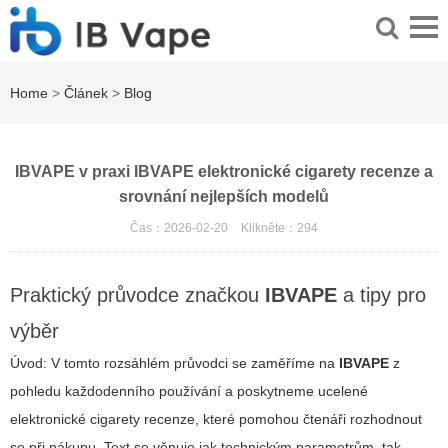
Home
>
Článek
>
Blog
IBVAPE v praxi IBVAPE elektronické cigarety recenze a
srovnání nejlepších modelů
Čas：2026-02-20
Klikněte：
294
Praktický průvodce značkou
IBVAPE
a tipy pro
výběr
Úvod: V tomto rozsáhlém průvodci se zaměříme na
IBVAPE
z
pohledu každodenního používání a poskytneme ucelené
elektronické cigarety recenze
, které pomohou čtenáři rozhodnout
se při nákupu. Text se věnuje jak technickým parametrům, tak