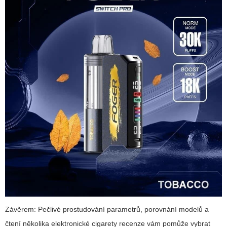
Závěrem: Pečlivé prostudování parametrů, porovnání modelů a
čtení několika
elektronické cigarety recenze
vám pomůže vybrat