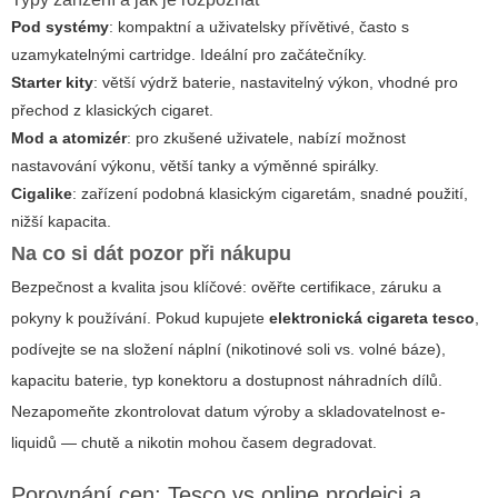
Pod systémy
: kompaktní a uživatelsky přívětivé, často s
uzamykatelnými cartridge. Ideální pro začátečníky.
Starter kity
: větší výdrž baterie, nastavitelný výkon, vhodné pro
přechod z klasických cigaret.
Mod a atomizér
: pro zkušené uživatele, nabízí možnost
nastavování výkonu, větší tanky a výměnné spirálky.
Cigalike
: zařízení podobná klasickým cigaretám, snadné použití,
nižší kapacita.
Na co si dát pozor při nákupu
Bezpečnost a kvalita jsou klíčové: ověřte certifikace, záruku a
pokyny k používání. Pokud kupujete
elektronická cigareta tesco
,
podívejte se na složení náplní (nikotinové soli vs. volné báze),
kapacitu baterie, typ konektoru a dostupnost náhradních dílů.
Nezapomeňte zkontrolovat datum výroby a skladovatelnost e-
liquidů — chutě a nikotin mohou časem degradovat.
Porovnání cen: Tesco vs online prodejci a