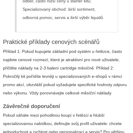
odběr, často nižší ceny u starter kitů;
Specializovaný obchod: širší sortiment,
odborná pomoc, servis a širší výběr liquidů.
Praktické příklady cenových scénářů
Příklad 1: Pokud kupujete základní pod systém u řetězce, často
najdete cenové rozmezí, které je atraktivní pro nové uživatele;
přičtěte náklady na 2-3 balení cartridge měsíčně. Příklad 2:
Pokročilý kit pořídíte levněji u specializovaných e-shopů v rámci
promo akcí, obzvlášť pokud vyžadujete specifické hodnoty odporu
nebo výkonu. Vždy porovnávejte celkové měsíční náklady.
Závěrečné doporučení
Pokud váháte mezi pohodlnou koupí v řetězci a hlubší
specializovanou nabídkou, definujte svůj profil uživatele: chcete
jednoduchost a rychlost nebo personalizaci a servis? Pro většinu