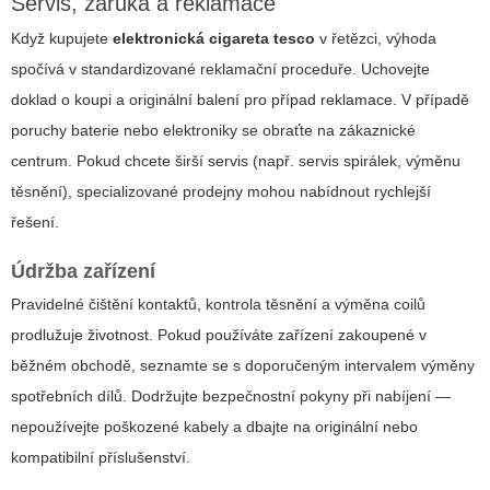
Servis, záruka a reklamace
Když kupujete
elektronická cigareta tesco
v řetězci, výhoda
spočívá v standardizované reklamační proceduře. Uchovejte
doklad o koupi a originální balení pro případ reklamace. V případě
poruchy baterie nebo elektroniky se obraťte na zákaznické
centrum. Pokud chcete širší servis (např. servis spirálek, výměnu
těsnění), specializované prodejny mohou nabídnout rychlejší
řešení.
Údržba zařízení
Pravidelné čištění kontaktů, kontrola těsnění a výměna coilů
prodlužuje životnost. Pokud používáte zařízení zakoupené v
běžném obchodě, seznamte se s doporučeným intervalem výměny
spotřebních dílů. Dodržujte bezpečnostní pokyny při nabíjení —
nepoužívejte poškozené kabely a dbajte na originální nebo
kompatibilní příslušenství.