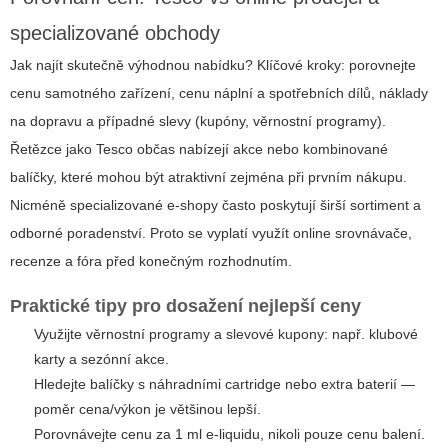
specializované obchody
Jak najít skutečně výhodnou nabídku? Klíčové kroky: porovnejte
cenu samotného zařízení, cenu náplní a spotřebních dílů, náklady
na dopravu a případné slevy (kupóny, věrnostní programy).
Řetězce jako Tesco občas nabízejí akce nebo kombinované
balíčky, které mohou být atraktivní zejména při prvním nákupu.
Nicméně specializované e-shopy často poskytují širší sortiment a
odborné poradenství. Proto se vyplatí využít online srovnávače,
recenze a fóra před konečným rozhodnutím.
Praktické tipy pro dosažení nejlepší ceny
Využijte věrnostní programy a slevové kupony: např. klubové
karty a sezónní akce.
Hledejte balíčky s náhradními cartridge nebo extra baterií —
poměr cena/výkon je většinou lepší.
Porovnávejte cenu za 1 ml e-liquidu, nikoli pouze cenu balení.