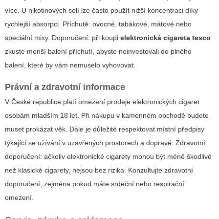
více. U nikotinových solí lze často použít nižší koncentraci díky
rychlejší absorpci. Příchutě: ovocné, tabákové, mátové nebo
speciální mixy. Doporučení: při koupi
elektronická cigareta tesco
zkuste menší balení příchutí, abyste neinvestovali do plného
balení, které by vám nemuselo vyhovovat.
Právní a zdravotní informace
V České republice platí omezení prodeje elektronických cigaret
osobám mladším 18 let. Při nákupu v kamenném obchodě budete
muset prokázat věk. Dále je důležité respektovat místní předpisy
týkající se užívání v uzavřených prostorech a dopravě. Zdravotní
doporučení: ačkoliv elektronické cigarety mohou být méně škodlivé
než klasické cigarety, nejsou bez rizika. Konzultujte zdravotní
doporučení, zejména pokud máte srdeční nebo respirační
omezení.