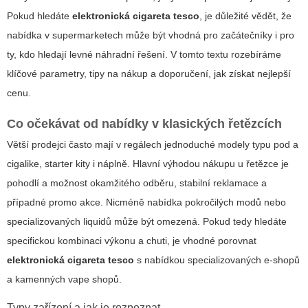
Pokud hledáte
elektronická cigareta tesco
, je důležité vědět, že
nabídka v supermarketech může být vhodná pro začátečníky i pro
ty, kdo hledají levné náhradní řešení. V tomto textu rozebíráme
klíčové parametry, tipy na nákup a doporučení, jak získat nejlepší
cenu.
Co očekávat od nabídky v klasických řetězcích
Větší prodejci často mají v regálech jednoduché modely typu pod a
cigalike, starter kity i náplně. Hlavní výhodou nákupu u řetězce je
pohodlí a možnost okamžitého odběru, stabilní reklamace a
případné promo akce. Nicméně nabídka pokročilých modů nebo
specializovaných liquidů může být omezená. Pokud tedy hledáte
specifickou kombinaci výkonu a chuti, je vhodné porovnat
elektronická cigareta tesco
s nabídkou specializovaných e-shopů
a kamenných vape shopů.
Typy zařízení a jak je rozpoznat