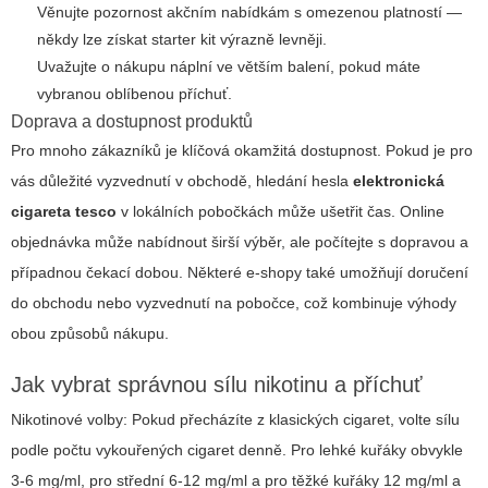
Věnujte pozornost akčním nabídkám s omezenou platností —
někdy lze získat starter kit výrazně levněji.
Uvažujte o nákupu náplní ve větším balení, pokud máte
vybranou oblíbenou příchuť.
Doprava a dostupnost produktů
Pro mnoho zákazníků je klíčová okamžitá dostupnost. Pokud je pro
vás důležité vyzvednutí v obchodě, hledání hesla
elektronická
cigareta tesco
v lokálních pobočkách může ušetřit čas. Online
objednávka může nabídnout širší výběr, ale počítejte s dopravou a
případnou čekací dobou. Některé e-shopy také umožňují doručení
do obchodu nebo vyzvednutí na pobočce, což kombinuje výhody
obou způsobů nákupu.
Jak vybrat správnou sílu nikotinu a příchuť
Nikotinové volby: Pokud přecházíte z klasických cigaret, volte sílu
podle počtu vykouřených cigaret denně. Pro lehké kuřáky obvykle
3-6 mg/ml, pro střední 6-12 mg/ml a pro těžké kuřáky 12 mg/ml a