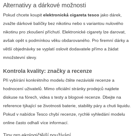
Alternativy a dárkové možnosti
Pokud chcete koupit
elektronická cigareta tesco
jako dárek,
zvažte dárkové balíčky bez nikotinu nebo s variantou nulového
nikotinu pro zkoušení příchutí. Elektronické cigarety lze darovat,
avšak opět s podmínkou věku obdarovaného. Pro firemní dárky a
větší objednávky se vyplatí oslovit dodavatele přímo a žádat
množstevní slevy.
Kontrola kvality: značky a recenze
Při vybírání konkrétního modelu čtěte nezávislé recenze a
hodnocení uživatelů. Mimo oficiální stránky prodejců najdete
diskuse na fórech, videa s testy a blogové recenze. Dbejte na
reference týkající se životnosti baterie, stability páry a chuti liquidu.
Pokud v nabídce Tesco chybí recenze, rychlé vyhledání modelu
online často odhalí více informací.
Tipy pro ekologičtější používání