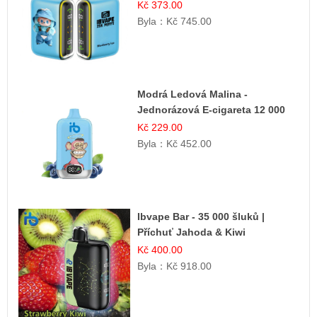
Kč 373.00
Byla：
Kč 745.00
Modrá Ledová Malina -
Jednorázová E-cigareta 12 000
šluků | Osvěžující Bobulová
Kč 229.00
Příchuť
Byla：
Kč 452.00
Ibvape Bar - 35 000 šluků |
Příchuť Jahoda & Kiwi
Kč 400.00
Byla：
Kč 918.00