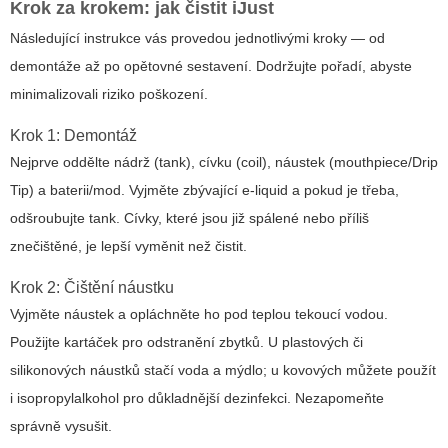
Krok za krokem: jak čistit iJust
Následující instrukce vás provedou jednotlivými kroky — od
demontáže až po opětovné sestavení. Dodržujte pořadí, abyste
minimalizovali riziko poškození.
Krok 1: Demontáž
Nejprve oddělte nádrž (tank), cívku (coil), náustek (mouthpiece/Drip
Tip) a baterii/mod. Vyjměte zbývající e-liquid a pokud je třeba,
odšroubujte tank. Cívky, které jsou již spálené nebo příliš
znečištěné, je lepší vyměnit než čistit.
Krok 2: Čištění náustku
Vyjměte náustek a opláchněte ho pod teplou tekoucí vodou.
Použijte kartáček pro odstranění zbytků. U plastových či
silikonových náustků stačí voda a mýdlo; u kovových můžete použít
i isopropylalkohol pro důkladnější dezinfekci. Nezapomeňte
správně vysušit.