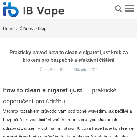
Home
>
Článek
>
Blog
Praktický návod how to clean e cigaret ijust krok za
krokem pro bezpečné a efektivní čištění
Čas：2026-01-25
Klikněte：
227
how to clean e cigaret ijust
— praktické
doporučení pro údržbu
V tomto rozsáhlém průvodci vám podrobně vysvětlím, jak pečlivě a
bezpečně provést čištění vašeho atomizéru typu iJust a jak
udržovat zařízení v optimálním stavu. Klíčová fráze
how to clean e
cigaret ijust
bude v průběhu textu opakovaně zmíněna tak, aby