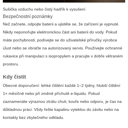
Sušička vzduchu nebo čistý hadřík k vysušení
Bezpečnostní poznámky
Než začnete, odpojte baterii a ujistěte se, že zařízení je vypnuté.
Nikdy neponořujte elektronickou část ani baterii do vody. Pokud
máte pochybnosti, podívejte se do uživatelské příručky výrobce
iJust nebo se obraťte na autorizovaný servis. Používejte ochranné
rukavice při manipulaci s isopropylem a pracujte v dobře větraném
prostoru.
Kdy čistit
Obecné doporučení: lehké čištění každé 1–2 týdny, hlubší čištění
1× měsíčně nebo při změně příchutě e-liquidu. Pokud
zaznamenáte výraznou ztrátu chuti, kouře nebo odporu, je čas na
důkladnou práci. Vždy řešte kapalinu vyteklou do závitu nebo na
kontakty bez zbytečného odkladu.