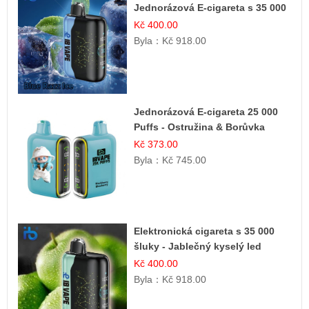
Jednorázová E-cigareta s 35 000
šluky | Ibvape
Kč 400.00
Byla：
Kč 918.00
Jednorázová E-cigareta 25 000
Puffs - Ostružina & Borůvka
Kč 373.00
Byla：
Kč 745.00
Elektronická cigareta s 35 000
šluky - Jablečný kyselý led
Kč 400.00
Byla：
Kč 918.00