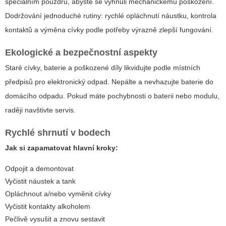
speciálním pouzdru, abyste se vyhnuli mechanickému poškození.
Dodržování jednoduché rutiny: rychlé opláchnutí náustku, kontrola
kontaktů a výměna cívky podle potřeby výrazně zlepší fungování.
Ekologické a bezpečnostní aspekty
Staré cívky, baterie a poškozené díly likvidujte podle místních
předpisů pro elektronický odpad. Nepálte a nevhazujte baterie do
domácího odpadu. Pokud máte pochybnosti o baterii nebo modulu,
raději navštivte servis.
Rychlé shrnutí v bodech
Jak si zapamatovat hlavní kroky:
Odpojit a demontovat
Vyčistit náustek a tank
Opláchnout a/nebo vyměnit cívky
Vyčistit kontakty alkoholem
Pečlivě vysušit a znovu sestavit