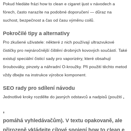
Pokud hledáte frázi
how to clean e cigaret ijust
v návodech a
fórech, často narazíte na podobné doporučení — důraz na
suchost, bezpečnost a čas od času výměnu coilů.
Pokročilé tipy a alternativy
Pro zkušené uživatele: některé z nich používají ultrazvukové
čističky pro nejnáročnější čištění drobných kovových součástí. Také
existují speciální čisticí sady pro vaporizéry, které obsahují
šroubováky, pinzety a náhradní O-kroužky. Při použití těchto metod
vždy dbejte na instrukce výrobce komponent.
SEO rady pro sdílení návodu
Jednotlivé kroky rozdělte do jasných odstavců a nadpisů (použití
,
,
pomáhá vyhledávačům). V textu opakovaně, ale
přirozeně vkládejte cílové spojení
how to clean e