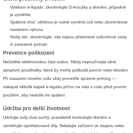
Vytékaní e-liquidu: zkontrolujte O-kroužky a těsnění, případně
je vyměňte.
Spálená chuť: většinou je nutné vyměnit coil nebo zkontrolovat
nastavení výkonu.
Nízký tah: zkontrolujte, zda nejsou přetečené vzduchové cesty
či zanesené potrubí.
Prevence poškození
Nečistěte elektronickou část vodou. Nikdy nepoužívejte silné
abrazivní prostředky, které by mohly poškodit povrch nebo těsnění.
Při nasazení nového coilu vždy proveďte správné priming —
nakapat několik kapek e-liquidu přímo na vatu v coilu před prvním
použitím, aby nedošlo ke spálení.
Údržba pro delší životnost
Udržujte svůj iJust suchý, pravidelně kontrolujte těsnění a
vyměňujte opotřebované díly. Skladujte zařízení ve stojanu nebo