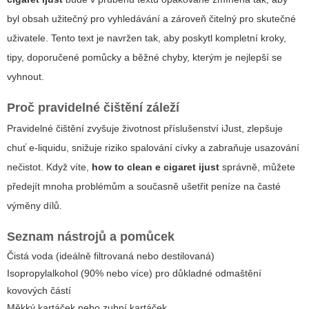
byl obsah užitečný pro vyhledávání a zároveň čitelný pro skutečné
uživatele. Tento text je navržen tak, aby poskytl kompletní kroky,
tipy, doporučené pomůcky a běžné chyby, kterým je nejlepší se
vyhnout.
Proč pravidelné čištění záleží
Pravidelné čištění zvyšuje životnost příslušenství iJust, zlepšuje
chuť e-liquidu, snižuje riziko spalování cívky a zabraňuje usazování
nečistot. Když víte,
how to clean e cigaret ijust
správně, můžete
předejít mnoha problémům a současně ušetřit peníze na časté
výměny dílů.
Seznam nástrojů a pomůcek
Čistá voda (ideálně filtrovaná nebo destilovaná)
Isopropylalkohol (90% nebo více) pro důkladné odmaštění
kovových částí
Měkký kartáček nebo zubní kartáček