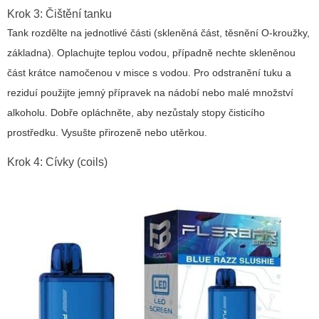
Krok 3: Čištění tanku
Tank rozdělte na jednotlivé části (skleněná část, těsnění O-kroužky,
základna). Oplachujte teplou vodou, případně nechte skleněnou
část krátce namočenou v misce s vodou. Pro odstranění tuku a
reziduí použijte jemný přípravek na nádobí nebo malé množství
alkoholu. Dobře opláchněte, aby nezůstaly stopy čisticího
prostředku. Vysušte přirozeně nebo utěrkou.
Krok 4: Cívky (coils)