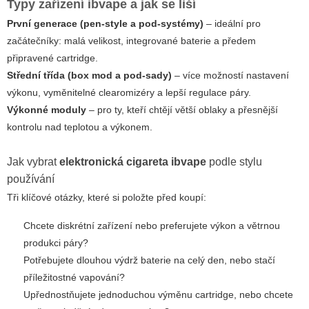
Typy zařízení ibvape a jak se liší
První generace (pen-style a pod-systémy)
– ideální pro
začátečníky: malá velikost, integrované baterie a předem
připravené cartridge.
Střední třída (box mod a pod-sady)
– více možností nastavení
výkonu, vyměnitelné clearomizéry a lepší regulace páry.
Výkonné moduly
– pro ty, kteří chtějí větší oblaky a přesnější
kontrolu nad teplotou a výkonem.
Jak vybrat
elektronická cigareta ibvape
podle stylu
používání
Tři klíčové otázky, které si položte před koupí:
Chcete diskrétní zařízení nebo preferujete výkon a větrnou
produkci páry?
Potřebujete dlouhou výdrž baterie na celý den, nebo stačí
příležitostné vapování?
Upřednostňujete jednoduchou výměnu cartridge, nebo chcete