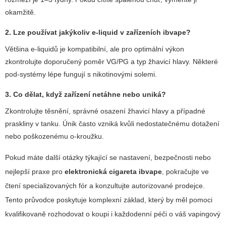
okamžitě.
2. Lze používat jakýkoliv e-liquid v zařízeních ibvape?
Většina e-liquidů je kompatibilní, ale pro optimální výkon
zkontrolujte doporučený poměr VG/PG a typ žhavicí hlavy. Některé
pod-systémy lépe fungují s nikotinovými solemi.
3. Co dělat, když zařízení netáhne nebo uniká?
Zkontrolujte těsnění, správné osazení žhavicí hlavy a případné
praskliny v tanku. Únik často vzniká kvůli nedostatečnému dotažení
nebo poškozenému o-kroužku.
Pokud máte další otázky týkající se nastavení, bezpečnosti nebo
nejlepší praxe pro
elektronická cigareta ibvape
, pokračujte ve
čtení specializovaných fór a konzultujte autorizované prodejce.
Tento průvodce poskytuje komplexní základ, který by měl pomoci
kvalifikovaně rozhodovat o koupi i každodenní péči o váš vapingový