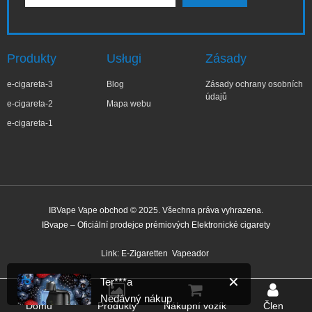
Produkty
Usługi
Zásady
e-cigareta-3
Blog
Zásady ochrany osobních
údajů
e-cigareta-2
Mapa webu
e-cigareta-1
IBVape Vape obchod © 2025. Všechna práva vyhrazena.
IBvape – Oficiální prodejce prémiových Elektronické cigarety
✕
Ter***a
Nedávný nákup
Link:
E-Zigaretten
Vapeador
Před 23 minutami
Domů
Produkty
Nákupní vozík
Člen