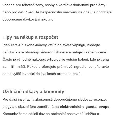
vhodné pro těhotné ženy, osoby s kardiovaskulárními problémy
nebo pro děti. Sledujte bezpečnostní varování na obalu a dodržujte
doporučené dávkování nikotinu.
Tipy na nákup a rozpočet
Plánujete-li nízkonákladový vstup do světa vapingu, hledejte
balíčky, které obsahují náhradní žhavice a nabíjecí kabel v ceně.
Často je výhodné nakoupit e-liquidy ve větším balení, kde je cena
za mililitr nižší. Pokud preferujete prémiové ingredience, připravte
se na vyšší investici do kvalitních aromat a bází.
Užitečné odkazy a komunity
Pro další inspiraci a zkušenosti doporučujeme sledovat recenze,
blogy a diskuzní fóra zaměřená na
elektronická cigareta ibvape
.
Komunity často sdílejí tipy na optimální nastavení, údržbu a