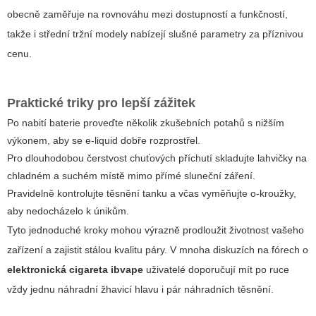
obecně zaměřuje na rovnováhu mezi dostupností a funkčností,
takže i střední tržní modely nabízejí slušné parametry za příznivou
cenu.
Praktické triky pro lepší zážitek
Po nabití baterie proveďte několik zkušebních potahů s nižším
výkonem, aby se e-liquid dobře rozprostřel.
Pro dlouhodobou čerstvost chuťových příchutí skladujte lahvičky na
chladném a suchém místě mimo přímé sluneční záření.
Pravidelně kontrolujte těsnění tanku a včas vyměňujte o-kroužky,
aby nedocházelo k únikům.
Tyto jednoduché kroky mohou výrazně prodloužit životnost vašeho
zařízení a zajistit stálou kvalitu páry. V mnoha diskuzích na fórech o
elektronická cigareta ibvape
uživatelé doporučují mít po ruce
vždy jednu náhradní žhavicí hlavu i pár náhradních těsnění.