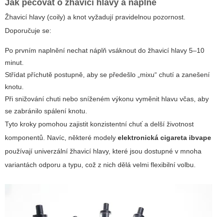
Jak pečovat o žhavicí hlavy a náplně
Žhavicí hlavy (coily) a knot vyžadují pravidelnou pozornost.
Doporučuje se:
Po prvním naplnění nechat náplň vsáknout do žhavicí hlavy 5–10
minut.
Střídat příchutě postupně, aby se předešlo „mixu“ chutí a zanešení
knotu.
Při snižování chuti nebo sníženém výkonu vyměnit hlavu včas, aby
se zabránilo spálení knotu.
Tyto kroky pomohou zajistit konzistentní chuť a delší životnost
komponentů. Navíc, některé modely
elektronická cigareta ibvape
používají univerzální žhavicí hlavy, které jsou dostupné v mnoha
variantách odporu a typu, což z nich dělá velmi flexibilní volbu.