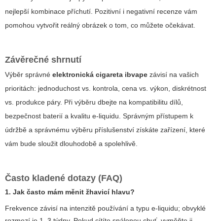
nejlepší kombinace příchutí. Pozitivní i negativní recenze vám
pomohou vytvořit reálný obrázek o tom, co můžete očekávat.
Závěrečné shrnutí
Výběr správné
elektronická cigareta ibvape
závisí na vašich
prioritách: jednoduchost vs. kontrola, cena vs. výkon, diskrétnost
vs. produkce páry. Při výběru dbejte na kompatibilitu dílů,
bezpečnost baterií a kvalitu e-liquidu. Správným přístupem k
údržbě a správnému výběru příslušenství získáte zařízení, které
vám bude sloužit dlouhodobě a spolehlivě.
Často kladené dotazy (FAQ)
1. Jak často mám měnit žhavicí hlavu?
Frekvence závisí na intenzitě používání a typu e-liquidu; obvyklé
rozmezí je 1–3 týdny. Pokud cítíte spálenou chuť, vyměňte ji