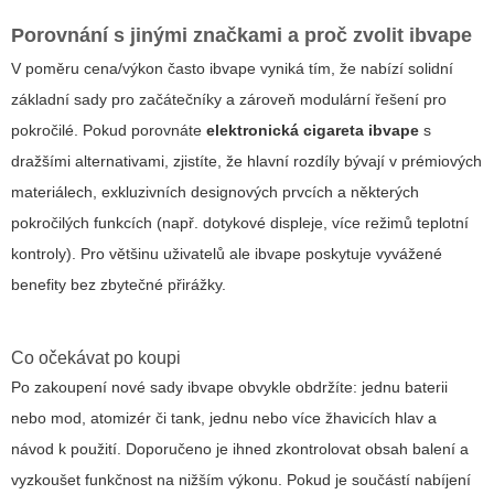
Porovnání s jinými značkami a proč zvolit ibvape
V poměru cena/výkon často ibvape vyniká tím, že nabízí solidní
základní sady pro začátečníky a zároveň modulární řešení pro
pokročilé. Pokud porovnáte
elektronická cigareta ibvape
s
dražšími alternativami, zjistíte, že hlavní rozdíly bývají v prémiových
materiálech, exkluzivních designových prvcích a některých
pokročilých funkcích (např. dotykové displeje, více režimů teplotní
kontroly). Pro většinu uživatelů ale ibvape poskytuje vyvážené
benefity bez zbytečné přirážky.
Co očekávat po koupi
Po zakoupení nové sady ibvape obvykle obdržíte: jednu baterii
nebo mod, atomizér či tank, jednu nebo více žhavicích hlav a
návod k použití. Doporučeno je ihned zkontrolovat obsah balení a
vyzkoušet funkčnost na nižším výkonu. Pokud je součástí nabíjení