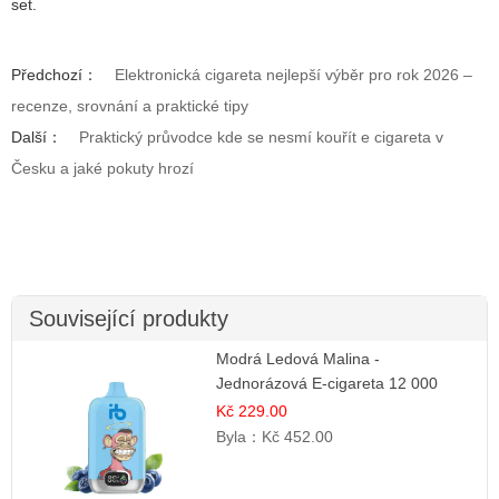
set.
Předchozí：
Elektronická cigareta nejlepší výběr pro rok 2026 –
recenze, srovnání a praktické tipy
Další：
Praktický průvodce kde se nesmí kouřít e cigareta v
Česku a jaké pokuty hrozí
Související produkty
Modrá Ledová Malina -
Jednorázová E-cigareta 12 000
šluků | Osvěžující Bobulová Příchuť
Kč 229.00
Byla：
Kč 452.00