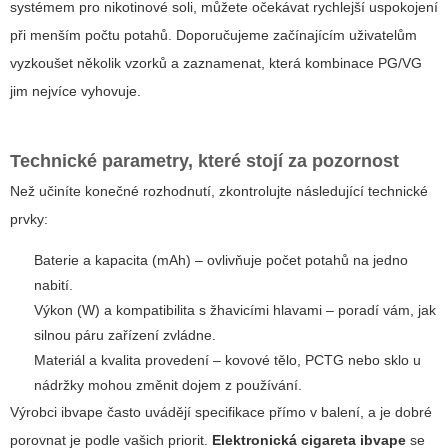
systémem pro nikotinové soli, můžete očekávat rychlejší uspokojení
při menším počtu potahů. Doporučujeme začínajícím uživatelům
vyzkoušet několik vzorků a zaznamenat, která kombinace PG/VG
jim nejvíce vyhovuje.
Technické parametry, které stojí za pozornost
Než učiníte konečné rozhodnutí, zkontrolujte následující technické
prvky:
Baterie a kapacita (mAh) – ovlivňuje počet potahů na jedno
nabití.
Výkon (W) a kompatibilita s žhavicími hlavami – poradí vám, jak
silnou páru zařízení zvládne.
Materiál a kvalita provedení – kovové tělo, PCTG nebo sklo u
nádržky mohou změnit dojem z používání.
Výrobci ibvape často uvádějí specifikace přímo v balení, a je dobré
porovnat je podle vašich priorit.
Elektronická cigareta ibvape
se