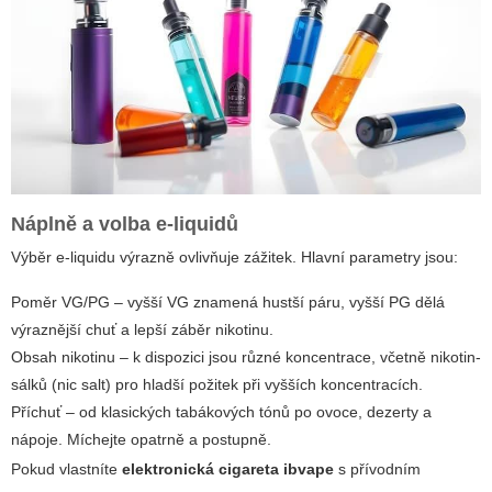
Náplně a volba e-liquidů
Výběr e-liquidu výrazně ovlivňuje zážitek. Hlavní parametry jsou:
Poměr VG/PG – vyšší VG znamená hustší páru, vyšší PG dělá
výraznější chuť a lepší záběr nikotinu.
Obsah nikotinu – k dispozici jsou různé koncentrace, včetně nikotin-
sálků (nic salt) pro hladší požitek při vyšších koncentracích.
Příchuť – od klasických tabákových tónů po ovoce, dezerty a
nápoje. Míchejte opatrně a postupně.
Pokud vlastníte
elektronická cigareta ibvape
s přívodním