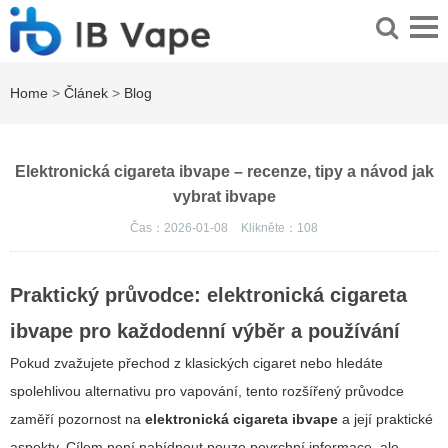
Home
>
Článek
>
Blog
Elektronická cigareta ibvape – recenze, tipy a návod jak
vybrat ibvape
Čas：2026-01-08
Klikněte：
108
Praktický průvodce: elektronická cigareta
ibvape pro každodenní výběr a používání
Pokud zvažujete přechod z klasických cigaret nebo hledáte
spolehlivou alternativu pro vapování, tento rozšířený průvodce
zaměří pozornost na
elektronická cigareta ibvape
a její praktické
aspekty. Cílem není nabídnout pouze povrchní informace, ale