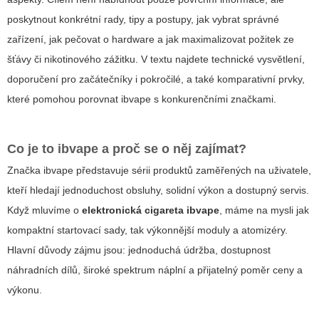
poskytnout konkrétní rady, tipy a postupy, jak vybrat správné
zařízení, jak pečovat o hardware a jak maximalizovat požitek ze
šťávy či nikotinového zážitku. V textu najdete technické vysvětlení,
doporučení pro začátečníky i pokročilé, a také komparativní prvky,
které pomohou porovnat
ibvape
s konkurenčními značkami.
Co je to ibvape a proč se o něj zajímat?
Značka ibvape představuje sérii produktů zaměřených na uživatele,
kteří hledají jednoduchost obsluhy, solidní výkon a dostupný servis.
Když mluvíme o
elektronická cigareta ibvape
, máme na mysli jak
kompaktní startovací sady, tak výkonnější moduly a atomizéry.
Hlavní důvody zájmu jsou: jednoduchá údržba, dostupnost
náhradních dílů, široké spektrum náplní a přijatelný poměr ceny a
výkonu.