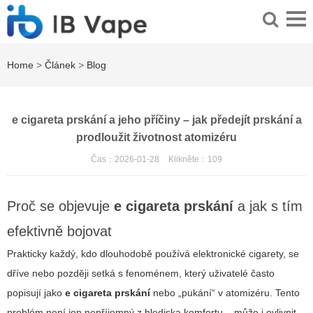
Home
>
Článek
>
Blog
e cigareta prskání a jeho příčiny – jak předejít prskání a
prodloužit životnost atomizéru
Čas：2026-01-28
Klikněte：
109
Proč se objevuje
e cigareta prskání
a jak s tím
efektivně bojovat
Prakticky každý, kdo dlouhodobě používá elektronické cigarety, se
dříve nebo později setká s fenoménem, který uživatelé často
popisují jako
e cigareta prskání
nebo „pukání“ v atomizéru. Tento
problém není jen nepříjemný z hlediska komfortu – může i ovlivnit