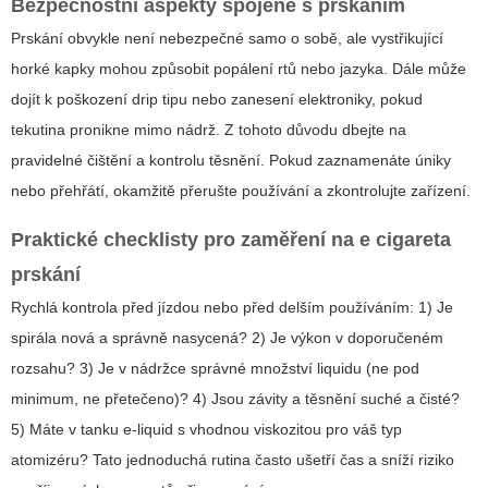
Bezpečnostní aspekty spojené s prskáním
Prskání obvykle není nebezpečné samo o sobě, ale vystřikující
horké kapky mohou způsobit popálení rtů nebo jazyka. Dále může
dojít k poškození drip tipu nebo zanesení elektroniky, pokud
tekutina pronikne mimo nádrž. Z tohoto důvodu dbejte na
pravidelné čištění a kontrolu těsnění. Pokud zaznamenáte úniky
nebo přehřátí, okamžitě přerušte používání a zkontrolujte zařízení.
Praktické checklisty pro zaměření na
e cigareta
prskání
Rychlá kontrola před jízdou nebo před delším používáním: 1) Je
spirála nová a správně nasycená? 2) Je výkon v doporučeném
rozsahu? 3) Je v nádržce správné množství liquidu (ne pod
minimum, ne přetečeno)? 4) Jsou závity a těsnění suché a čisté?
5) Máte v tanku e-liquid s vhodnou viskozitou pro váš typ
atomizéru? Tato jednoduchá rutina často ušetří čas a sníží riziko