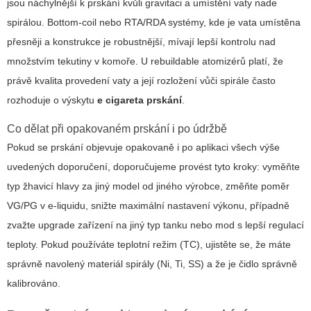
jsou náchylnější k prskání kvůli gravitaci a umístění vaty nade
spirálou. Bottom-coil nebo RTA/RDA systémy, kde je vata umístěna
přesněji a konstrukce je robustnější, mívají lepší kontrolu nad
množstvím tekutiny v komoře. U rebuildable atomizérů platí, že
právě kvalita provedení vaty a její rozložení vůči spirále často
rozhoduje o výskytu
e cigareta prskání
.
Co dělat při opakovaném prskání i po údržbě
Pokud se prskání objevuje opakovaně i po aplikaci všech výše
uvedených doporučení, doporučujeme provést tyto kroky: vyměňte
typ žhavicí hlavy za jiný model od jiného výrobce, změňte poměr
VG/PG v e-liquidu, snižte maximální nastavení výkonu, případně
zvažte upgrade zařízení na jiný typ tanku nebo mod s lepší regulací
teploty. Pokud používáte teplotní režim (TC), ujistěte se, že máte
správně navolený materiál spirály (Ni, Ti, SS) a že je čidlo správně
kalibrováno.