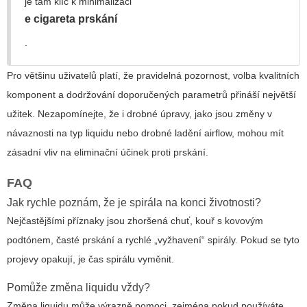
je tam klíč k minimalizaci
e cigareta prskání
.
Pro většinu uživatelů platí, že pravidelná pozornost, volba kvalitních
komponent a dodržování doporučených parametrů přináší největší
užitek. Nezapomínejte, že i drobné úpravy, jako jsou změny v
návaznosti na typ liquidu nebo drobné ladění airflow, mohou mít
zásadní vliv na eliminační účinek proti prskání.
FAQ
Jak rychle poznám, že je spirála na konci životnosti?
Nejčastějšími příznaky jsou zhoršená chuť, kouř s kovovým
podtónem, časté prskání a rychlé „vyžhavení“ spirály. Pokud se tyto
projevy opakují, je čas spirálu vyměnit.
Pomůže změna liquidu vždy?
Změna liquidu může výrazně pomoci, zejména pokud používáte