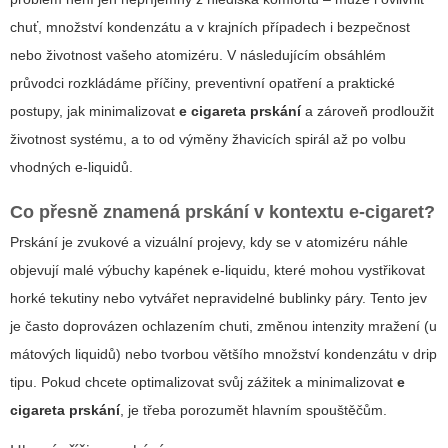
chuť, množství kondenzátu a v krajních případech i bezpečnost
nebo životnost vašeho atomizéru. V následujícím obsáhlém
průvodci rozkládáme příčiny, preventivní opatření a praktické
postupy, jak minimalizovat
e cigareta prskání
a zároveň prodloužit
životnost systému, a to od výměny žhavicích spirál až po volbu
vhodných e-liquidů.
Co přesně znamená prskání v kontextu e-cigaret?
Prskání je zvukové a vizuální projevy, kdy se v atomizéru náhle
objevují malé výbuchy kapének e-liquidu, které mohou vystřikovat
horké tekutiny nebo vytvářet nepravidelné bublinky páry. Tento jev
je často doprovázen ochlazením chuti, změnou intenzity mražení (u
mátových liquidů) nebo tvorbou většího množství kondenzátu v drip
tipu. Pokud chcete optimalizovat svůj zážitek a minimalizovat
e
cigareta prskání
, je třeba porozumět hlavním spouštěčům.