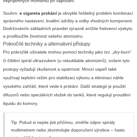
nepříjemných momentů při vapování.
Souhrn:
e cigareta prskání
je obvykle řešitelný problém kombinací
správného nastavení, kvalitní údržby a volby vhodných komponent.
Dodržováním základních pravidel výrazně snížíte frekvenci výskytu
a prodloužíte životnost vašeho atomizéru.
Pokročilé techniky a alternativní přístupy
Pro pokročilé uživatele mohou pomoci techniky jako tzv. „dry-burn“
či čištění spirál ultrazvukem (u rebuildable atomizérů), ovšem tyto
postupy vyžadují zkušenost a opatrnost. Mnozí vapeři také
využívají teplotní režim pro stabilizaci výkonu a eliminaci náhle
vysokého zahřátí, které vede k prskání. Další strategií je použití
difuzorů nebo speciálních vložek do tanků, které regulují proudění
liquidu do komory.
Tip: Pokud si nejste jisti příčinou, změřte odpor spirály
multimetrem nebo zkontrolujte doporučení výrobce – často