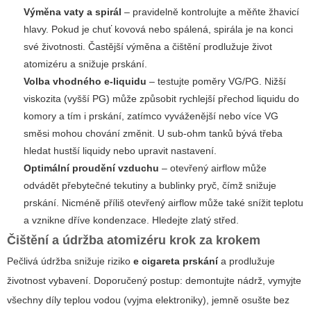
Výměna vaty a spirál
– pravidelně kontrolujte a měňte žhavicí
hlavy. Pokud je chuť kovová nebo spálená, spirála je na konci
své životnosti. Častější výměna a čištění prodlužuje život
atomizéru a snižuje prskání.
Volba vhodného e-liquidu
– testujte poměry VG/PG. Nižší
viskozita (vyšší PG) může způsobit rychlejší přechod liquidu do
komory a tím i prskání, zatímco vyváženější nebo více VG
směsi mohou chování změnit. U sub-ohm tanků bývá třeba
hledat hustší liquidy nebo upravit nastavení.
Optimální proudění vzduchu
– otevřený airflow může
odvádět přebytečné tekutiny a bublinky pryč, čímž snižuje
prskání. Nicméně příliš otevřený airflow může také snížit teplotu
a vznikne dříve kondenzace. Hledejte zlatý střed.
Čištění a údržba atomizéru krok za krokem
Pečlivá údržba snižuje riziko
e cigareta prskání
a prodlužuje
životnost vybavení. Doporučený postup: demontujte nádrž, vymyjte
všechny díly teplou vodou (vyjma elektroniky), jemně osušte bez