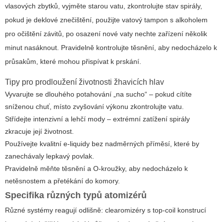
vlasových zbytků, vyjměte starou vatu, zkontrolujte stav spirály,
pokud je deklové znečištění, použijte vatový tampon s alkoholem
pro očištění závitů, po osazení nové vaty nechte zařízení několik
minut nasáknout. Pravidelně kontrolujte těsnění, aby nedocházelo k
průsakům, které mohou přispívat k prskání.
Tipy pro prodloužení životnosti žhavicích hlav
Vyvarujte se dlouhého potahování „na sucho“ – pokud cítíte
sníženou chuť, místo zvyšování výkonu zkontrolujte vatu.
Střídejte intenzivní a lehčí mody – extrémní zatížení spirály
zkracuje její životnost.
Používejte kvalitní e-liquidy bez nadměrných příměsí, které by
zanechávaly lepkavý povlak.
Pravidelně měňte těsnění a O-kroužky, aby nedocházelo k
netěsnostem a přetékání do komory.
Specifika různých typů atomizérů
Různé systémy reagují odlišně: clearomizéry s top-coil konstrucí