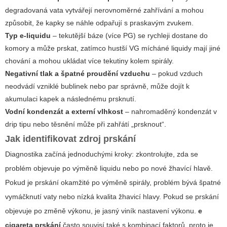
degradovaná vata vytvářejí nerovnoměrné zahřívání a mohou
způsobit, že kapky se náhle odpařují s praskavým zvukem.
Typ e-liquidu
– tekutější báze (více PG) se rychleji dostane do
komory a může prskat, zatímco hustší VG mícháné liquidy mají jiné
chování a mohou ukládat více tekutiny kolem spirály.
Negativní tlak a špatné proudění vzduchu
– pokud vzduch
neodvádí vzniklé bublinek nebo par správně, může dojít k
akumulaci kapek a následnému prsknutí.
Vodní kondenzát a externí vlhkost
– nahromaděný kondenzát v
drip tipu nebo těsnění může při zahřátí „prsknout“.
Jak identifikovat zdroj prskání
Diagnostika začíná jednoduchými kroky: zkontrolujte, zda se
problém objevuje po výměně liquidu nebo po nové žhavící hlavě.
Pokud je prskání okamžité po výměně spirály, problém bývá špatné
vymáčknutí vaty nebo nízká kvalita žhavicí hlavy. Pokud se prskání
objevuje po změně výkonu, je jasný viník nastavení výkonu.
e
cigareta prskání
často souvisí také s kombinací faktorů, proto je