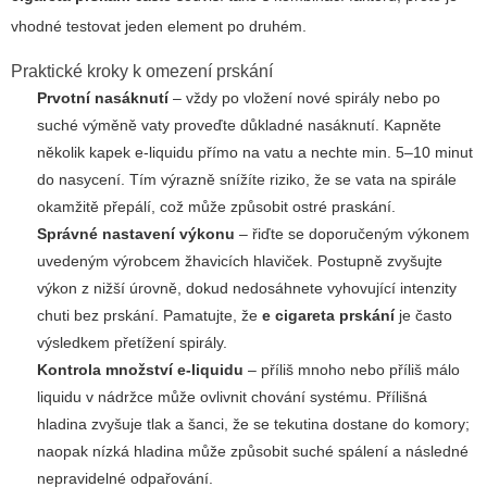
vhodné testovat jeden element po druhém.
Praktické kroky k omezení prskání
Prvotní nasáknutí
– vždy po vložení nové spirály nebo po
suché výměně vaty proveďte důkladné nasáknutí. Kapněte
několik kapek e-liquidu přímo na vatu a nechte min. 5–10 minut
do nasycení. Tím výrazně snížíte riziko, že se vata na spirále
okamžitě přepálí, což může způsobit ostré praskání.
Správné nastavení výkonu
– řiďte se doporučeným výkonem
uvedeným výrobcem žhavicích hlaviček. Postupně zvyšujte
výkon z nižší úrovně, dokud nedosáhnete vyhovující intenzity
chuti bez prskání. Pamatujte, že
e cigareta prskání
je často
výsledkem přetížení spirály.
Kontrola množství e-liquidu
– příliš mnoho nebo příliš málo
liquidu v nádržce může ovlivnit chování systému. Přílišná
hladina zvyšuje tlak a šanci, že se tekutina dostane do komory;
naopak nízká hladina může způsobit suché spálení a následné
nepravidelné odpařování.