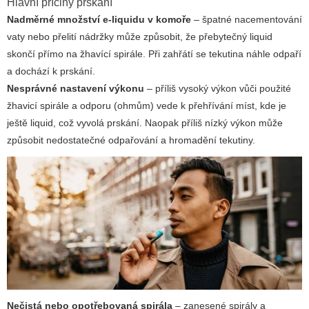
Hlavní příčiny prskání
Nadměrné množství e-liquidu v komoře
– špatné nacementování
vaty nebo přelití nádržky může způsobit, že přebytečný liquid
skončí přímo na žhavící spirále. Při zahřátí se tekutina náhle odpaří
a dochází k prskání.
Nesprávné nastavení výkonu
– příliš vysoký výkon vůči použité
žhavicí spirále a odporu (ohmům) vede k přehřívání míst, kde je
ještě liquid, což vyvolá prskání. Naopak příliš nízký výkon může
způsobit nedostatečné odpařování a hromadění tekutiny.
Nečistá nebo opotřebovaná spirála
– zanesené spirály a