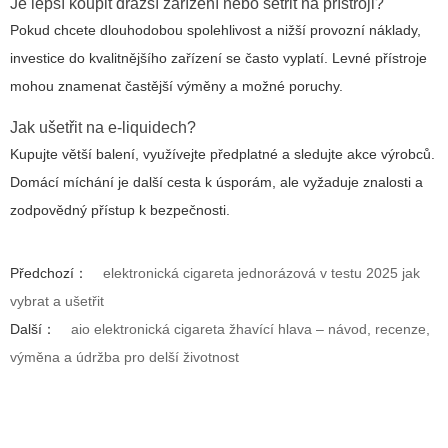
Je lepší koupit dražší zařízení nebo šetřit na přístroji?
Pokud chcete dlouhodobou spolehlivost a nižší provozní náklady,
investice do kvalitnějšího zařízení se často vyplatí. Levné přístroje
mohou znamenat častější výměny a možné poruchy.
Jak ušetřit na e-liquidech?
Kupujte větší balení, využívejte předplatné a sledujte akce výrobců.
Domácí míchání je další cesta k úsporám, ale vyžaduje znalosti a
zodpovědný přístup k bezpečnosti.
Předchozí：
elektronická cigareta jednorázová v testu 2025 jak
vybrat a ušetřit
Další：
aio elektronická cigareta žhavící hlava – návod, recenze,
výměna a údržba pro delší životnost