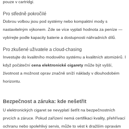
pouze v cartridgi.
Pro středně pokročilé
Dobrou volbou jsou pod systémy nebo kompaktní mody s
nastavitelným výkonem. Zde se více vyplatí hodnota za peníze —
vybírejte podle kapacity baterie a dostupnosti náhradních dílů.
Pro zkušené uživatele a cloud-chasing
Investujte do kvalitního modového systému a kvalitních atomizérů. I
když počáteční
cena elektronické cigarety
může být vyšší,
životnost a možnost oprav značně sníží náklady v dlouhodobém
horizontu.
Bezpečnost a záruka: kde nešetřit
U elektronických cigaret se nevyplatí šetřit na bezpečnostních
prvcích a záruce. Pokud zařízení nemá certifikaci kvality, přehřívací
ochranu nebo spolehlivý servis, může to vést k dražším opravám