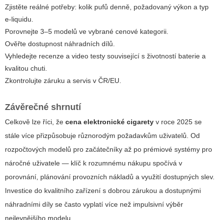
Zjistěte reálné potřeby: kolik pufů denně, požadovaný výkon a typ
e-liquidu.
Porovnejte 3–5 modelů ve vybrané cenové kategorii.
Ověřte dostupnost náhradních dílů.
Vyhledejte recenze a video testy související s životností baterie a
kvalitou chuti.
Zkontrolujte záruku a servis v ČR/EU.
Závěrečné shrnutí
Celkově lze říci, že
cena elektronické cigarety
v roce 2025 se
stále více přizpůsobuje různorodým požadavkům uživatelů. Od
rozpočtových modelů pro začátečníky až po prémiové systémy pro
náročné uživatele — klíč k rozumnému nákupu spočívá v
porovnání, plánování provozních nákladů a využití dostupných slev.
Investice do kvalitního zařízení s dobrou zárukou a dostupnými
náhradními díly se často vyplatí více než impulsivní výběr
nejlevnějšího modelu.