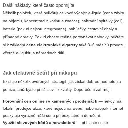
Další náklady, které často opomíjíte
Několik položek, které ovlivňují celkové výdaje: e-liquid (cena závisí
na objemu, koncentraci nikotinu a značce), náhradní spirálky (coil),
baterie (pokud nejsou integrované), nabíječky, cestovní obaly a
případné opravy. Pokud chcete reálně porovnávat nabídky, přičtěte
si k základní
cena elektronické cigarety
také 3–6 měsíců provozu
včetně e-liquidu a náhradních dílů.
Jak efektivně šetřit při nákupu
Existuje několik ověřených strategií, jak získat dobrou hodnotu za
peníze, aniž byste příliš slevili z kvality. Doporučení zahrnují:
Porovnání cen online i v kamenných prodejnách
— někdy má
lokální prodejce akce, které nejsou na webu, nebo naopak internet
poskytuje výrazně nižší cenu při bezplatném doručení.
Využití slevových kódů a newsletterů
— přihlaste se ke