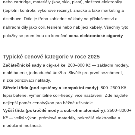
nebo cartridge, materiály (kov, sklo, plast), složitost elektroniky
(teplotní kontrola, výkonové režimy), značka a také marketing a
distribuce. Dále je třeba zohlednit náklady na příslušenství a
náhradní díly jako coil, těsnění nebo nabíjecí kabely. Všechny tyto
položky se promítnou do konečné
cena elektronické cigarety
.
Typické cenové kategorie v roce 2025
Začátečnické sady a cig-a-like
: 200–800 Kč — základní modely,
malé baterie, jednoduchá údržba.
Skvělé pro první seznámení,
nízké pořizovací náklady.
Střední třída (pod systémy a kompaktní mody)
: 800–2500 Kč —
lepší baterie, vyměnitelné coil-heady, více nastavení.
Zde najdete
nejlepší poměr cena/výkon pro běžné uživatele.
Vyšší třída (pokročilé mody a sub-ohm atomizéry)
: 2500–8000+
Kč — velký výkon, prémiové materiály, pokročilá elektronika a
modulární možnosti.