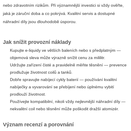
nebo zdravotním rizikům. Při významnější investici si vždy ověřte,
jaká je záruční doba a co pokrývá. Kvalitní servis a dostupné
náhradní díly jsou dlouhodobě úsporou.
Jak snížit provozní náklady
Kupujte e-liquidy ve větších baleních nebo s předplatným —
objemová sleva může výrazně snížit cenu za mililitr.
Udržujte zařízení čisté a pravidelně měňte těsnění — prevence
prodlužuje životnost coilů a tanků.
Dobře spravujte nabíjecí cykly baterií — používání kvalitní
nabíječky a vyvarování se přebíjení nebo úplnému vybití
prodlouží životnost.
Používejte kompatibilní, nikoli vždy nejlevnější náhradní díly —
nekvalitní coil nebo těsnění může poškodit dražší atomizér.
Význam recenzí a porovnání