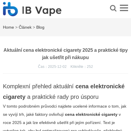
Home
>
Článek
>
Blog
Aktuální cena elektronické cigarety 2025 a praktické tipy
jak ušetřit při nákupu
Čas：2025-12-02
Klikněte：
252
Komplexní přehled aktuální
cena elektronické
cigarety
a praktické rady pro úsporu
V tomto podrobném průvodci najdete ucelené informace o tom, jak
se vyvíjí trh, jaké faktory ovlivňují
cena elektronické cigarety
v
roce 2025 a jak lze efektivně ušetřit při jejím pořízení. Text je
vytvořen tak, aby byl optimalizovaný pro vyhledávače, přehledný