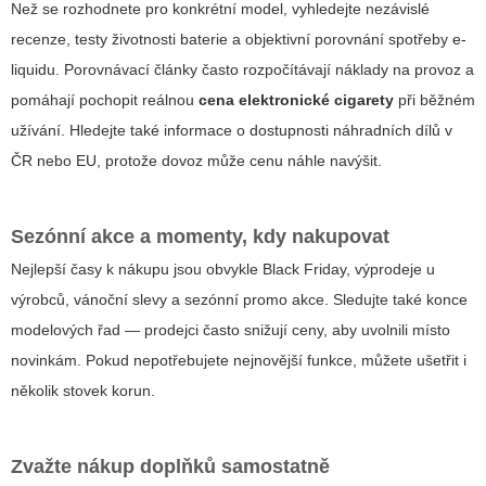
Než se rozhodnete pro konkrétní model, vyhledejte nezávislé
recenze, testy životnosti baterie a objektivní porovnání spotřeby e-
liquidu. Porovnávací články často rozpočítávají náklady na provoz a
pomáhají pochopit reálnou
cena elektronické cigarety
při běžném
užívání. Hledejte také informace o dostupnosti náhradních dílů v
ČR nebo EU, protože dovoz může cenu náhle navýšit.
Sezónní akce a momenty, kdy nakupovat
Nejlepší časy k nákupu jsou obvykle Black Friday, výprodeje u
výrobců, vánoční slevy a sezónní promo akce. Sledujte také konce
modelových řad — prodejci často snižují ceny, aby uvolnili místo
novinkám. Pokud nepotřebujete nejnovější funkce, můžete ušetřit i
několik stovek korun.
Zvažte nákup doplňků samostatně