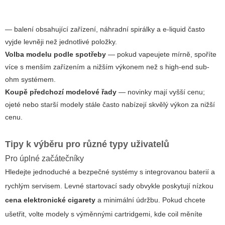
— balení obsahující zařízení, náhradní spirálky a e-liquid často
vyjde levněji než jednotlivé položky.
Volba modelu podle spotřeby
— pokud vapeujete mírně, spoříte
více s menším zařízením a nižším výkonem než s high-end sub-
ohm systémem.
Koupě předchozí modelové řady
— novinky mají vyšší cenu;
ojeté nebo starší modely stále často nabízejí skvělý výkon za nižší
cenu.
Tipy k výběru pro různé typy uživatelů
Pro úplné začátečníky
Hledejte jednoduché a bezpečné systémy s integrovanou baterií a
rychlým servisem. Levné startovací sady obvykle poskytují nízkou
cena elektronické cigarety
a minimální údržbu. Pokud chcete
ušetřit, volte modely s výměnnými cartridgemi, kde coil měníte