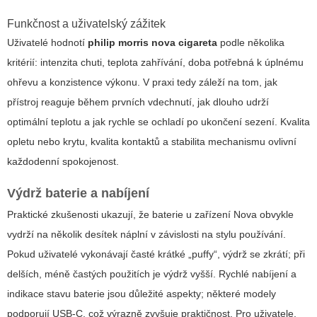
Funkčnost a uživatelský zážitek
Uživatelé hodnotí
philip morris nova cigareta
podle několika
kritérií: intenzita chuti, teplota zahřívání, doba potřebná k úplnému
ohřevu a konzistence výkonu. V praxi tedy záleží na tom, jak
přístroj reaguje během prvních vdechnutí, jak dlouho udrží
optimální teplotu a jak rychle se ochladí po ukončení sezení. Kvalita
opletu nebo krytu, kvalita kontaktů a stabilita mechanismu ovlivní
každodenní spokojenost.
Výdrž baterie a nabíjení
Praktické zkušenosti ukazují, že baterie u zařízení Nova obvykle
vydrží na několik desítek náplní v závislosti na stylu používání.
Pokud uživatelé vykonávají časté krátké „puffy“, výdrž se zkrátí; při
delších, méně častých použitích je výdrž vyšší. Rychlé nabíjení a
indikace stavu baterie jsou důležité aspekty; některé modely
podporují USB-C, což výrazně zvyšuje praktičnost. Pro uživatele,