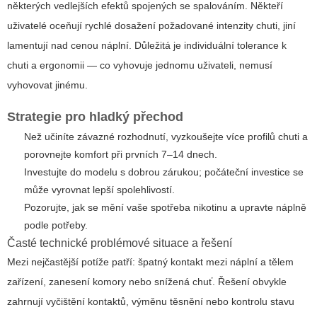
některých vedlejších efektů spojených se spalováním. Někteří
uživatelé oceňují rychlé dosažení požadované intenzity chuti, jiní
lamentují nad cenou náplní. Důležitá je individuální tolerance k
chuti a ergonomii — co vyhovuje jednomu uživateli, nemusí
vyhovovat jinému.
Strategie pro hladký přechod
Než učiníte závazné rozhodnutí, vyzkoušejte více profilů chuti a
porovnejte komfort při prvních 7–14 dnech.
Investujte do modelu s dobrou zárukou; počáteční investice se
může vyrovnat lepší spolehlivostí.
Pozorujte, jak se mění vaše spotřeba nikotinu a upravte náplně
podle potřeby.
Časté technické problémové situace a řešení
Mezi nejčastější potíže patří: špatný kontakt mezi náplní a tělem
zařízení, zanesení komory nebo snížená chuť. Řešení obvykle
zahrnují vyčištění kontaktů, výměnu těsnění nebo kontrolu stavu