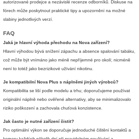
autorizované prodejce a nezávislé recenze odborníků. Diskuse na
fórech může poskytnout praktické tipy a upozornění na možné
slabiny jednotlivých verzí.
FAQ
Jaká je hlavní výhoda přechodu na Nova zařízení?
Hlavní výhodou bývá snížení zápachu a absence spalování tabáku,
což může být vnímáno jako méně nepříjemné pro okolí; nicméně
není to totéž jako bezrizikové užívání nikotinu.
Je kompatibilní Nova Plus s náplněmi jiných výrobců?
Kompatibilita se liší podle modelu a trhu; doporučujeme používat
originální náplně nebo ověřené alternativy, aby se minimalizovalo
riziko poškození a zachovala chuťová konzistence.
Jak často je nutné zařízení čistit?
Pro optimální výkon se doporučuje jednoduché čištění kontaktů a
komory každých několik dní při pravidelném používání a