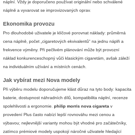
náplní. Vždy je doporučeno používat originální nebo schválené
náplně a vyvarovat se improvizovaných oprav.
Ekonomika provozu
Pro dlouhodobé uživatele je klíčové porovnat náklady: průměrná
cena náplně, počet „cigaretových ekvivalentů“ na jednu náplň a
frekvence výměny. Při pečlivém plánování může být provozní
náklad konkurenceschopný vůči klasickým cigaretám, avšak záleží
na individuálním užívání a místních cenách.
Jak vybírat mezi Nova modely
Při výběru modelu doporučujeme klást důraz na tyto body: kapacita
baterie, dostupnost náhradních dílů, kompatibilita náplní, recenze
spolehlivosti a ergonomie.
philip morris nova cigareta
v
provedení Plus často nabízí lepší rovnováhu mezi cenou a
výbavou; nejlevnější varianty mohou být vhodné pro začátečníky,
zatímco prémiové modely uspokojí náročné uživatele hledající