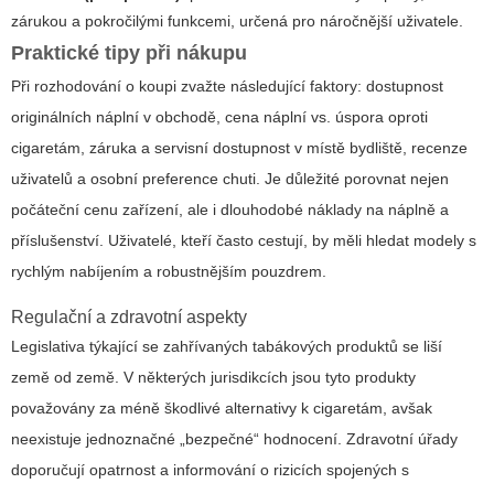
zárukou a pokročilými funkcemi, určená pro náročnější uživatele.
Praktické tipy při nákupu
Při rozhodování o koupi zvažte následující faktory: dostupnost
originálních náplní v obchodě, cena náplní vs. úspora oproti
cigaretám, záruka a servisní dostupnost v místě bydliště, recenze
uživatelů a osobní preference chuti. Je důležité porovnat nejen
počáteční cenu zařízení, ale i dlouhodobé náklady na náplně a
příslušenství. Uživatelé, kteří často cestují, by měli hledat modely s
rychlým nabíjením a robustnějším pouzdrem.
Regulační a zdravotní aspekty
Legislativa týkající se zahřívaných tabákových produktů se liší
země od země. V některých jurisdikcích jsou tyto produkty
považovány za méně škodlivé alternativy k cigaretám, avšak
neexistuje jednoznačné „bezpečné“ hodnocení. Zdravotní úřady
doporučují opatrnost a informování o rizicích spojených s