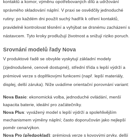
kontaktů a komor, výměnu opotřebovaných dílů a udržování
správného skladování náplní. V praxi se osvědčily jednoduché
rutiny: po každém dni použít suchý hadřík k otření kontaktů,
pravidelně kontrolovat těsnění a vyhýbat se drsnému zacházení s
nástavcem. Tyto kroky prodlužují životnost a snižují riziko poruch.
Srovnání modelů řady Nova
V produktové řadě se obvykle vyskytují základní modely
(zjednodušené, cenově dostupné), střední třída s lepší výdrží a
prémiové verze s doplňkovými funkcemi (např. lepší materiály,
displej, delší záruka). Níže uvádíme orientační porovnání variant:
Nova Basic
: ekonomická volba, jednoduché ovládání, menší
kapacita baterie, ideální pro začátečníky.
Nova Plus
: vyvážený model s lepší výdrží a spolehlivějším
mechanismem výměny náplní; často doporučován jako nejlepší
poměr cena/výkon.
Nova Pro (předpoklad)
: prémiová verze s kovovými prvky, delší