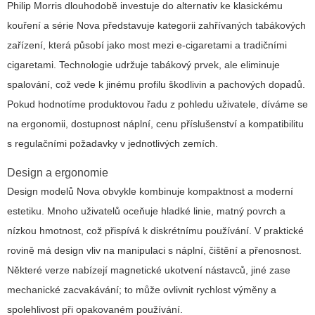
Philip Morris dlouhodobě investuje do alternativ ke klasickému
kouření a série Nova představuje kategorii zahřívaných tabákových
zařízení, která působí jako most mezi e-cigaretami a tradičními
cigaretami. Technologie udržuje tabákový prvek, ale eliminuje
spalování, což vede k jinému profilu škodlivin a pachových dopadů.
Pokud hodnotíme produktovou řadu z pohledu uživatele, díváme se
na ergonomii, dostupnost náplní, cenu příslušenství a kompatibilitu
s regulačními požadavky v jednotlivých zemích.
Design a ergonomie
Design modelů Nova obvykle kombinuje kompaktnost a moderní
estetiku. Mnoho uživatelů oceňuje hladké linie, matný povrch a
nízkou hmotnost, což přispívá k diskrétnímu používání. V praktické
rovině má design vliv na manipulaci s náplní, čištění a přenosnost.
Některé verze nabízejí magnetické ukotvení nástavců, jiné zase
mechanické zacvakávání; to může ovlivnit rychlost výměny a
spolehlivost při opakovaném používání.