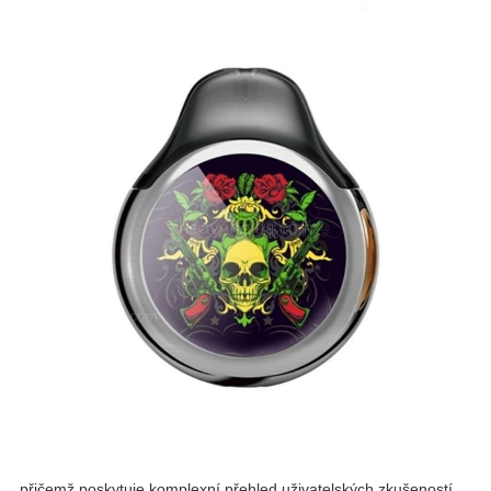
, přičemž poskytuje komplexní přehled uživatelských zkušeností,