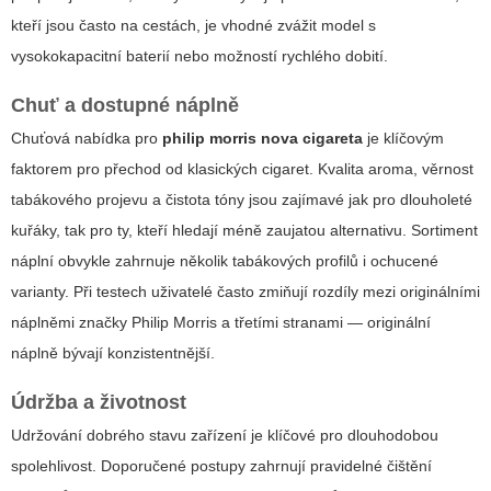
kteří jsou často na cestách, je vhodné zvážit model s
vysokokapacitní baterií nebo možností rychlého dobití.
Chuť a dostupné náplně
Chuťová nabídka pro
philip morris nova cigareta
je klíčovým
faktorem pro přechod od klasických cigaret. Kvalita aroma, věrnost
tabákového projevu a čistota tóny jsou zajímavé jak pro dlouholeté
kuřáky, tak pro ty, kteří hledají méně zaujatou alternativu. Sortiment
náplní obvykle zahrnuje několik tabákových profilů i ochucené
varianty. Při testech uživatelé často zmiňují rozdíly mezi originálními
náplněmi značky Philip Morris a třetími stranami — originální
náplně bývají konzistentnější.
Údržba a životnost
Udržování dobrého stavu zařízení je klíčové pro dlouhodobou
spolehlivost. Doporučené postupy zahrnují pravidelné čištění