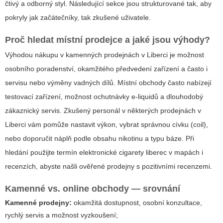
čtivý a odborný styl. Následující sekce jsou strukturované tak, aby
pokryly jak začátečníky, tak zkušené uživatele.
Proč hledat místní prodejce a jaké jsou výhody?
Výhodou nákupu v kamenných prodejnách v Liberci je možnost
osobního poradenství, okamžitého předvedení zařízení a často i
servisu nebo výměny vadných dílů. Místní obchody často nabízejí
testovací zařízení, možnost ochutnávky e-liquidů a dlouhodobý
zákaznický servis. Zkušený personál v některých prodejnách v
Liberci vám pomůže nastavit výkon, vybrat správnou cívku (coil),
nebo doporučit náplň podle obsahu nikotinu a typu báze. Při
hledání použijte termín
elektronické cigarety liberec
v mapách i
recenzích, abyste našli ověřené prodejny s pozitivními recenzemi.
Kamenné vs. online obchody — srovnání
Kamenné prodejny:
okamžitá dostupnost, osobní konzultace,
rychlý servis a možnost vyzkoušení;