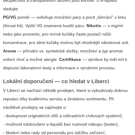
Bezpečnost a transparentní složení jsou klíčové. U e-liquidů
sledujte:
PG/VG
poměr — ovlivňuje množství páry a pocit „šimrání” v krku
(throat hit). Vyšší VG znamená hustší páru.
Nikotin
— v mg/ml
nebo jako procento; pro mírné kuřáky často postačí nižší
koncentrace, pro silné kuřáky mohou být vhodnější nikotinové soli.
Arome
— přírodní vs. syntetické složky; množství a typ aromat
ovlivní chuť a možné alergie.
Certifikace
— výrobce by měl mít k
dispozici laboratorní testy a informace o výrobním procesu.
Lokální doporučení — co hledat v Liberci
V Liberci se nachází několik prodejen, které si vybudovaly dobrou
reputaci díky kvalitnímu servisu a širokému sortimentu. Při
návštěvě prodejny se zajímejte o:
- dostupnost originálních dílů a náhradních cívkových systémů;
- možnost odzkoušení e-liquidů bez nutnosti nákupu (tester);
- školení nebo rady od personálu pro údržbu zařízení;