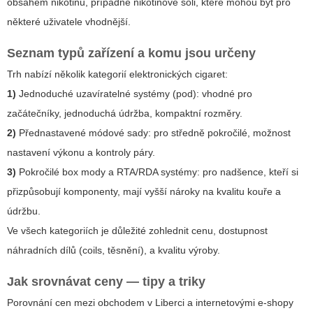
obsahem nikotinu, případně nikotinové soli, které mohou být pro
některé uživatele vhodnější.
Seznam typů zařízení a komu jsou určeny
Trh nabízí několik kategorií elektronických cigaret:
1)
Jednoduché uzavíratelné systémy (pod): vhodné pro
začátečníky, jednoduchá údržba, kompaktní rozměry.
2)
Přednastavené módové sady: pro středně pokročilé, možnost
nastavení výkonu a kontroly páry.
3)
Pokročilé box mody a RTA/RDA systémy: pro nadšence, kteří si
přizpůsobují komponenty, mají vyšší nároky na kvalitu kouře a
údržbu.
Ve všech kategoriích je důležité zohlednit cenu, dostupnost
náhradních dílů (coils, těsnění), a kvalitu výroby.
Jak srovnávat ceny — tipy a triky
Porovnání cen mezi obchodem v Liberci a internetovými e-shopy