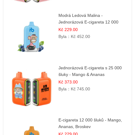
Modrá Ledová Malina -
Jednorázová E-cigareta 12 000
šluků | Osvěžující Bobulová Příchuť
Kč 229.00
Byla：
Kč 452.00
Jednorázová E-cigareta s 25 000
šluky - Mango & Ananas
Kč 373.00
Byla：
Kč 745.00
E-cigareta 12 000 šluků - Mango,
Ananas, Broskev
Kč 229.00