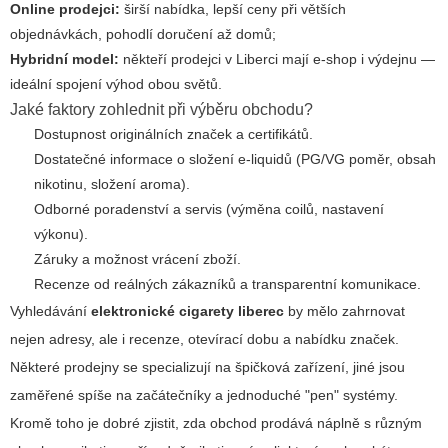
Online prodejci:
širší nabídka, lepší ceny při větších
objednávkách, pohodlí doručení až domů;
Hybridní model:
někteří prodejci v Liberci mají e-shop i výdejnu —
ideální spojení výhod obou světů.
Jaké faktory zohlednit při výběru obchodu?
Dostupnost originálních značek a certifikátů.
Dostatečné informace o složení e-liquidů (PG/VG poměr, obsah
nikotinu, složení aroma).
Odborné poradenství a servis (výměna coilů, nastavení
výkonu).
Záruky a možnost vrácení zboží.
Recenze od reálných zákazníků a transparentní komunikace.
Vyhledávání
elektronické cigarety liberec
by mělo zahrnovat
nejen adresy, ale i recenze, otevírací dobu a nabídku značek.
Některé prodejny se specializují na špičková zařízení, jiné jsou
zaměřené spíše na začátečníky a jednoduché "pen" systémy.
Kromě toho je dobré zjistit, zda obchod prodává náplně s různým