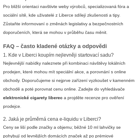
Pro bližší orientaci navštivte weby výrobců, specializovaná fóra a
sociální sítě, kde uživatelé z Liberce sdílejí zkušenosti a tipy.
Zůstaňte informovaní o změnách legislativy a bezpečnostních
doporučeních, která se mohou v průběhu času měnit.
FAQ – často kladené otázky a odpovědi
1. Kde v Liberci koupím nejlevněji startovací sadu?
Nejlevnější nabídky naleznete při kombinaci návštěvy lokálních
prodejen, které mohou mít speciální akce, a porovnání s online
obchody. Doporučujeme si nejprve zařízení vyzkoušet v kamenném
obchodě a poté porovnat cenu online. Zadejte do vyhledávače
elektronické cigarety liberec
a projděte recenze pro ověření
prodejce.
2. Jaká je průměrná cena e-liquidu v Liberci?
Ceny se liší podle značky a objemu; běžné 10 ml lahvičky se
pohybují od levnějších domácích značek až po prémiové