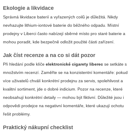
Ekologie a likvidace
Správná likvidace baterií a vyřazených coilů je důležitá. Nikdy
nevhazujte lithium-iontové baterie do běžného odpadu. Místní
prodejny v Liberci často nabízejí sběrné místo pro staré baterie a
mohou poradit, kde bezpečně odložit použité části zařízení.
Jak číst recenze a na co si dát pozor
Při hledání podle klíče
elektronické cigarety liberec
se setkáte s
množstvím recenzí. Zaměřte se na konzistentní komentáře: pokud
více uživatelů chválí konkrétní prodejnu za servis, spolehlivost a
kvalitní sortiment, jde o dobré indicium. Pozor na recenze, které
neobsahují konkrétní detaily — mohou být fiktivní. Důležité jsou i
odpovědi prodejce na negativní komentáře, které ukazují ochotu
řešit problémy.
Praktický nákupní checklist