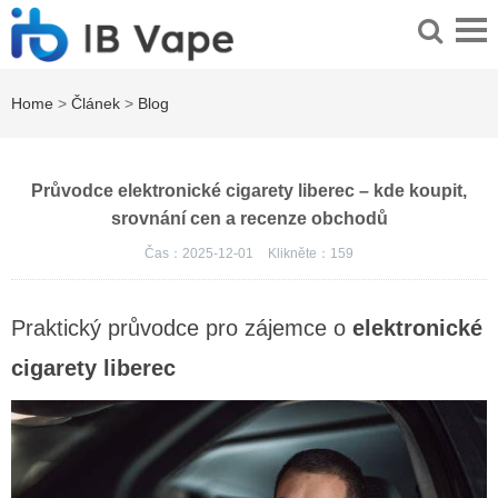
Home
>
Článek
>
Blog
Průvodce elektronické cigarety liberec – kde koupit,
srovnání cen a recenze obchodů
Čas：2025-12-01
Klikněte：
159
Praktický průvodce pro zájemce o
elektronické
cigarety liberec