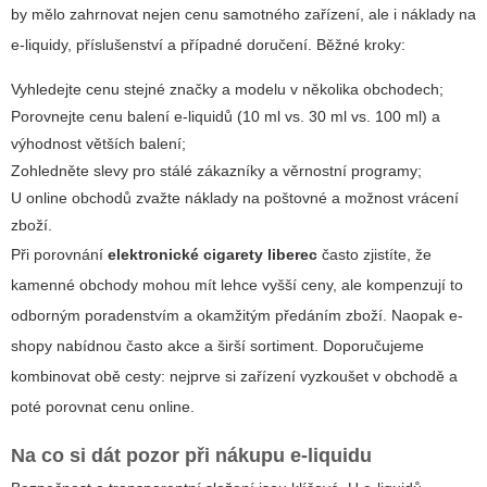
by mělo zahrnovat nejen cenu samotného zařízení, ale i náklady na
e-liquidy, příslušenství a případné doručení. Běžné kroky:
Vyhledejte cenu stejné značky a modelu v několika obchodech;
Porovnejte cenu balení e-liquidů (10 ml vs. 30 ml vs. 100 ml) a
výhodnost větších balení;
Zohledněte slevy pro stálé zákazníky a věrnostní programy;
U online obchodů zvažte náklady na poštovné a možnost vrácení
zboží.
Při porovnání
elektronické cigarety liberec
často zjistíte, že
kamenné obchody mohou mít lehce vyšší ceny, ale kompenzují to
odborným poradenstvím a okamžitým předáním zboží. Naopak e-
shopy nabídnou často akce a širší sortiment. Doporučujeme
kombinovat obě cesty: nejprve si zařízení vyzkoušet v obchodě a
poté porovnat cenu online.
Na co si dát pozor při nákupu e-liquidu