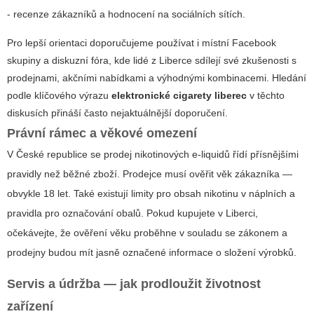
- recenze zákazníků a hodnocení na sociálních sítích.
Pro lepší orientaci doporučujeme používat i místní Facebook
skupiny a diskuzní fóra, kde lidé z Liberce sdílejí své zkušenosti s
prodejnami, akčními nabídkami a výhodnými kombinacemi. Hledání
podle klíčového výrazu
elektronické cigarety liberec
v těchto
diskusích přináší často nejaktuálnější doporučení.
Právní rámec a věkové omezení
V České republice se prodej nikotinových e-liquidů řídí přísnějšími
pravidly než běžné zboží. Prodejce musí ověřit věk zákazníka —
obvykle 18 let. Také existují limity pro obsah nikotinu v náplních a
pravidla pro označování obalů. Pokud kupujete v Liberci,
očekávejte, že ověření věku proběhne v souladu se zákonem a
prodejny budou mít jasně označené informace o složení výrobků.
Servis a údržba — jak prodloužit životnost
zařízení