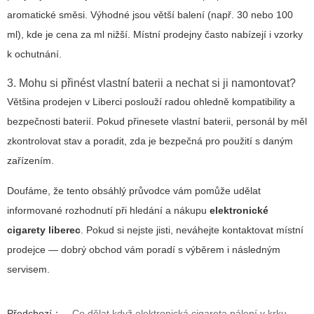
aromatické směsi. Výhodné jsou větší balení (např. 30 nebo 100
ml), kde je cena za ml nižší. Místní prodejny často nabízejí i vzorky
k ochutnání.
3. Mohu si přinést vlastní baterii a nechat si ji namontovat?
Většina prodejen v Liberci poslouží radou ohledně kompatibility a
bezpečnosti baterií. Pokud přinesete vlastní baterii, personál by měl
zkontrolovat stav a poradit, zda je bezpečná pro použití s daným
zařízením.
Doufáme, že tento obsáhlý průvodce vám pomůže udělat
informované rozhodnutí při hledání a nákupu
elektronické
cigarety liberec
. Pokud si nejste jisti, neváhejte kontaktovat místní
prodejce — dobrý obchod vám poradí s výběrem i následným
servisem.
Předchozí：
Co dělat když elektronická cigareta pálení v krku