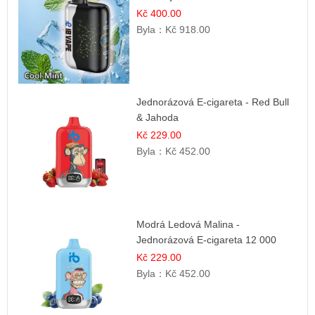
Kč 400.00
Byla：
Kč 918.00
Jednorázová E-cigareta - Red Bull
& Jahoda
Kč 229.00
Byla：
Kč 452.00
Modrá Ledová Malina -
Jednorázová E-cigareta 12 000
šluků | Osvěžující Bobulová Příchuť
Kč 229.00
Byla：
Kč 452.00