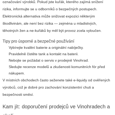
označování výrobků. Pokud jste kuřák, kterého zajímá snížení
rizika, informujte se u odborníků o bezpečných postupech.
Elektronická alternativa může snižovat expozici některým
škodlivinám, ale není bez rizika — zejména u mladistvých,
těhotných žen a ne-kuřáků by měl být provoz zcela vyloučen.
Tipy pro úsporné a bezpečné používání
Vybírejte kvalitní baterie a originální nabíječky.
Pravidelně čistěte tank a kontakt na baterii.
Nebojte se požádat o servis v prodejně Vinohrad.
Sledujte recenze modelů a zkušenosti komunitních fór před
nákupem.
V místních obchodech často seženete také e-liquidy od ověřených
výrobců, což je dobré pro zachování konzistentní chuti a
bezpečnosti směsí.
Kam jít: doporučení prodejců ve Vinohradech a