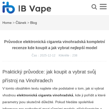
Home
>
Článek
>
Blog
Průvodce elektronická cigareta vinohradská kompletní
recenze kde koupit a jak vybrat nejlepší model
Čas：2025-12-12
Klikněte：
238
Praktický průvodce: jak koupit a vybrat svůj
přístroj na Vinohradech
V tomto obsáhlém textu najdete vše podstatné o tom, jak si vybrat
vhodnou
elektronická cigareta vinohradská
, kde ji pořídit a které
parametry jsou skutečně důležité. Pokud hledáte spolehlivé
informace pro rozhodnutí mezi různými modely, příslušenstvím a