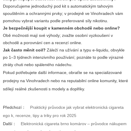
Doporučujeme jednoduchý pod kit s automatickým tahovým
spouštěním a ochrannými prvky; v prodejně ve Vinohradech vám
pomohou vybrat variantu podle preferované síly nikotinu.
Je bezpečnější koupit v kamenném obchodě nebo online?
Obě možnosti mají své výhody; zvažte osobní vyzkoušení v
obchodě a porovnání cen a recenzí online.
Jak často měnit coil?
Záleží na užívání a typu e-liquidu, obvykle
po 1–3 týdnech intenzivního používání; poznáte to podle výrazné
ztráty chuti nebo spáleného nádechu.
Pokud potřebujete další informace, obraťte se na specializované
prodejny na Vinohradech nebo na reputabilní online komunity, které
sdílejí reálné zkušenosti s modely a doplňky.
Předchozí：
Praktický průvodce jak vybrat elektronická cigareta
ego k, recenze, tipy a triky pro rok 2025
Další：
Elektronická cigareta brno komárov – průvodce nákupem