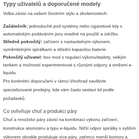
Typy uživatelů a doporučené modely
Volba závisí na vašem životním stylu a zkušenostech:
Začátečník:
jednoduché pod systémy nebo cigaretové kity s
automatickým podáváním jsou snadné na použití a údržbu.
Středně pokročilý:
zařízení s nastavitelným výkonem,
vyměnitelnými spirálkami a střední kapacitou baterie.
Pokročilý uživatel:
box mod s regulací výkonu/teploty, velkým
tankem a možností experimentovat s různými odpory a směsmi e-
liquidu.
Pro konkrétní doporučení v rámci Vinohrad navštivte
specializované prodejny, kde vám často sestaví kit podle
požadavků.
Co ovlivňuje chuť a produkci páry
Chuť a množství páry závisí na kombinaci výkonu zařízení,
konstrukce atomizéru a typu e-liquidu. Nižší odpor spirálky s vyšším
výkonem obvykle produkuje více páry, zatímco menší komory a