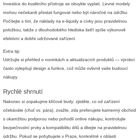
Investice do kvalitního přístroje se obvykle vyplatí. Levné modely
mohou nečekaně přestat fungovat nebo být náročné na údržbu.
Počítejte s tím, že náklady na e-liquidy a cívky jsou pravidelnou
položkou, takže z dlouhodobého hlediska šetří spíše výkonově
efektivní a dobře udržované zařízení.
Extra tip:
Udržujte si přehled o novinkách a aktualizacích produktů — výrobci
často vylepšují design a funkce, což může ovlivnit vaše budoucí
nákupy.
Rychlé shrnutí
Nakonec si zopakujme klíčové body: zjistěte, co od zařízení
očekáváte (chuť vs. pára), zvažte, zda preferujete kamenný obchod
s okamžitou podporou nebo pohodlí online nákupu, kontrolujte
bezpečnostní prvky a kompatibilitu dílů a dbejte na pravidelnou
údržbu. Pokud se pohybujete v Praze, konkrétně v oblasti