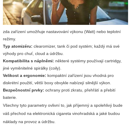
zda zařízení umožňuje nastavování výkonu (Watt) nebo teplotní
režimy.
Typ atomizéru:
clearomizer, tank či pod systém; každý má své
výhody pro chuť, cloud a údržbu.
Kompatibilita s náplněmi:
některé systémy používají cartridgy,
jiné vyměnitelné spirálky (coily).
Velikost a ergonomie:
kompaktní zařízení jsou vhodná pro
diskrétní použití, větší boxy obvykle nabízejí silnější výkon.
Bezpečnostní prvky:
ochrany proti zkratu, přehřátí a přebití
baterie.
Všechny tyto parametry ovlivní to, jak příjemný a spolehlivý bude
váš přechod na
elektronická cigareta vinohradská
a jaké budou
náklady na provoz a údržbu.