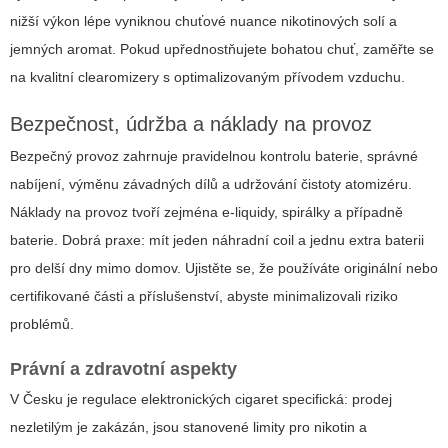
nižší výkon lépe vyniknou chuťové nuance nikotinových solí a
jemných aromat. Pokud upřednostňujete bohatou chuť, zaměřte se
na kvalitní clearomizery s optimalizovaným přívodem vzduchu.
Bezpečnost, údržba a náklady na provoz
Bezpečný provoz zahrnuje pravidelnou kontrolu baterie, správné
nabíjení, výměnu závadných dílů a udržování čistoty atomizéru.
Náklady na provoz tvoří zejména e-liquidy, spirálky a případně
baterie. Dobrá praxe: mít jeden náhradní coil a jednu extra baterii
pro delší dny mimo domov. Ujistěte se, že používáte originální nebo
certifikované části a příslušenství, abyste minimalizovali riziko
problémů.
Právní a zdravotní aspekty
V Česku je regulace elektronických cigaret specifická: prodej
nezletilým je zakázán, jsou stanovené limity pro nikotin a