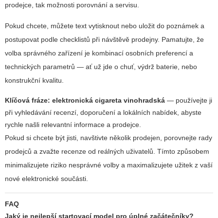
prodejce, tak možnosti porovnání a servisu.
Pokud chcete, můžete text vytisknout nebo uložit do poznámek a
postupovat podle checklistů při návštěvě prodejny. Pamatujte, že
volba správného zařízení je kombinací osobních preferencí a
technických parametrů — ať už jde o chuť, výdrž baterie, nebo
konstrukční kvalitu.
Klíčová fráze:
elektronická cigareta vinohradská
— používejte ji
při vyhledávání recenzí, doporučení a lokálních nabídek, abyste
rychle našli relevantní informace a prodejce.
Pokud si chcete být jisti, navštivte několik prodejen, porovnejte rady
prodejců a zvažte recenze od reálných uživatelů. Tímto způsobem
minimalizujete riziko nesprávné volby a maximalizujete užitek z vaší
nové elektronické součásti.
FAQ
Jaký je nejlepší startovací model pro úplné začátečníky?