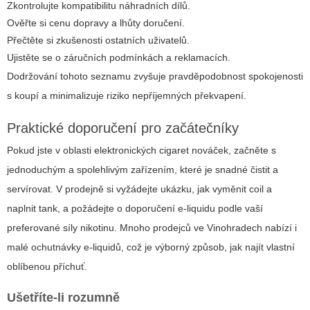
Zkontrolujte kompatibilitu náhradních dílů.
Ověřte si cenu dopravy a lhůty doručení.
Přečtěte si zkušenosti ostatních uživatelů.
Ujistěte se o záručních podmínkách a reklamacích.
Dodržování tohoto seznamu zvyšuje pravděpodobnost spokojenosti
s koupí a minimalizuje riziko nepříjemných překvapení.
Praktické doporučení pro začátečníky
Pokud jste v oblasti elektronických cigaret nováček, začněte s
jednoduchým a spolehlivým zařízením, které je snadné čistit a
servírovat. V prodejně si vyžádejte ukázku, jak vyměnit coil a
naplnit tank, a požádejte o doporučení e-liquidu podle vaší
preferované síly nikotinu. Mnoho prodejců ve Vinohradech nabízí i
malé ochutnávky e-liquidů, což je výborný způsob, jak najít vlastní
oblíbenou příchuť.
Ušetříte-li rozumně