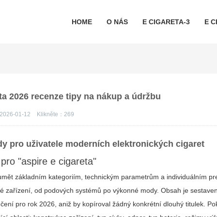
HOME
O NÁS
E CIGARETA-3
E C
ta 2026 recenze tipy na nákup a údržbu
2026-01-12
Klikněte：
269
y pro uživatele moderních elektronických cigaret
pro "aspire e cigareta"
rozumět základním kategoriím, technickým parametrům a individuálním pr
vné zařízení, od podových systémů po výkonné mody. Obsah je sestaven
čení pro rok 2026, aniž by kopíroval žádný konkrétní dlouhý titulek. P