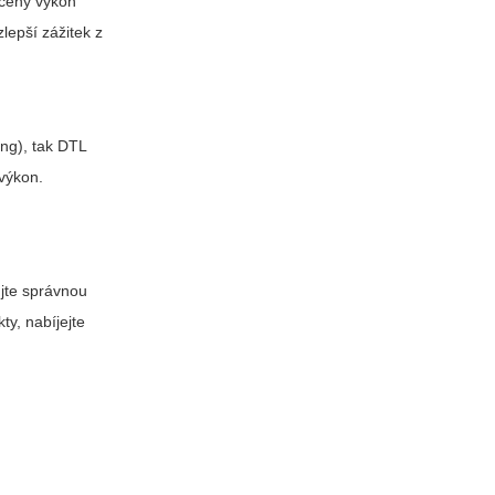
učený výkon
lepší zážitek z
ng), tak DTL
 výkon.
ujte správnou
y, nabíjejte