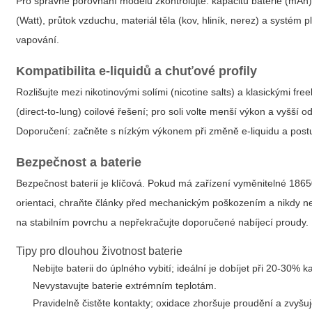
Pro správné porovnání modelů zkontrolujte: kapacitu baterie (mAh)
(Watt), průtok vzduchu, materiál těla (kov, hliník, nerez) a systém p
vapování.
Kompatibilita e-liquidů a chuťové profily
Rozlišujte mezi nikotinovými solími (nicotine salts) a klasickými fre
(direct-to-lung) coilové řešení; pro soli volte menší výkon a vyšší o
Doporučení: začněte s nízkým výkonem při změně e-liquidu a postu
Bezpečnost a baterie
Bezpečnost baterií je klíčová. Pokud má zařízení vyměnitelné 1865
orientaci, chraňte články před mechanickým poškozením a nikdy ne
na stabilním povrchu a nepřekračujte doporučené nabíjecí proudy
Tipy pro dlouhou životnost baterie
Nebijte baterii do úplného vybití; ideální je dobíjet při 20-30% k
Nevystavujte baterie extrémním teplotám.
Pravidelně čistěte kontakty; oxidace zhoršuje proudění a zvyšuj