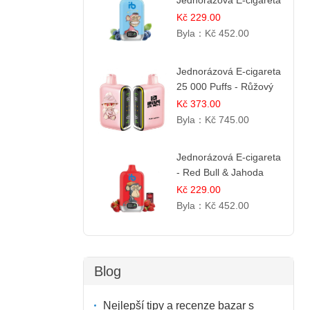
Jednorázová E-cigareta
12 000 šluků |
Kč 229.00
Osvěžující Bobulová
Byla：
Kč 452.00
Příchuť
Jednorázová E-cigareta
25 000 Puffs - Růžový
Citrón
Kč 373.00
Byla：
Kč 745.00
Jednorázová E-cigareta
- Red Bull & Jahoda
Kč 229.00
Byla：
Kč 452.00
Blog
Nejlepší tipy a recenze bazar s