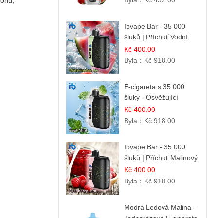
Byla：
Kč 452.00
konu,
Ibvape Bar - 35 000
šluků | Příchuť Vodní
melounový led
Kč 400.00
Byla：
Kč 918.00
E-cigareta s 35 000
šluky - Osvěžující
mentol
Kč 400.00
Byla：
Kč 918.00
Ibvape Bar - 35 000
šluků | Příchuť Malinový
džem
Kč 400.00
Byla：
Kč 918.00
Modrá Ledová Malina -