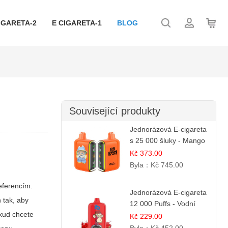
IGARETA-2
E CIGARETA-1
BLOG
Související produkty
Jednorázová E-cigareta
s 25 000 šluky - Mango
& Ananas
Kč 373.00
Byla：
Kč 745.00
eferencím.
Jednorázová E-cigareta
 tak, aby
12 000 Puffs - Vodní
okud chcete
Melounová Zmrzlina
Kč 229.00