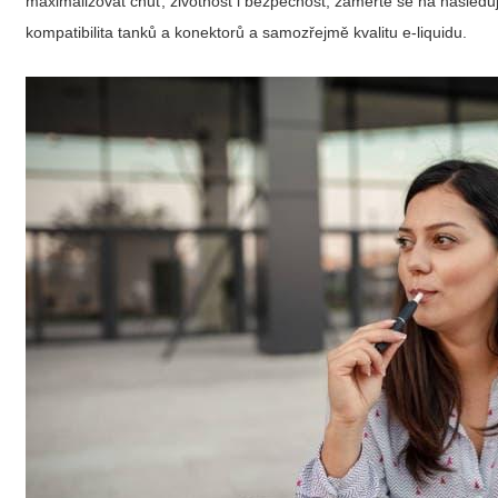
maximalizovat chuť, životnost i bezpečnost, zaměřte se na následujíc
kompatibilita tanků a konektorů a samozřejmě kvalitu e-liquidu.