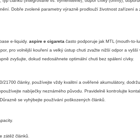
, typ článků (integrované vs. vyměnitelné), odpor cívky (ohmy), dopor
lnění.
Dobře zvolené parametry výrazně prodlouží životnost zařízení a z
ebase e-liquidy.
aspire e cigareta
často podporuje jak MTL (mouth-to-lu
dpor, pro volnější kouření a velký ústup chuti zvažte nižší odpor a vyšší
pně zvyšujte, dokud nedosáhnete optimální chuti bez spálení cívky.
0/21700 články, používejte vždy kvalitní a ověřené akumulátory, dodrž
používejte nabíječky neznámého původu. Pravidelně kontrolujte kontakt
. Důrazně se vyhýbejte používání poškozených článků.
apacity.
e zátěž článků.