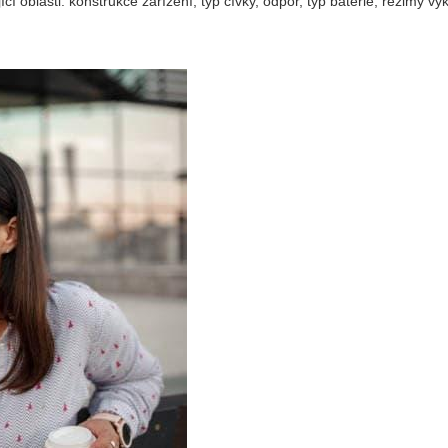
í oblasti: konstrukce zařízení, typ cívky, odpor, typ baterie, režimy vý