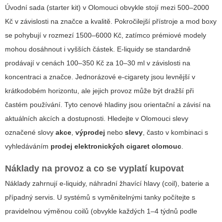
Úvodní sada (starter kit) v Olomouci obvykle stojí mezi 500–2000
Kč v závislosti na značce a kvalitě. Pokročilejší přístroje a mod boxy
se pohybují v rozmezí 1500–6000 Kč, zatímco prémiové modely
mohou dosáhnout i vyšších částek. E-liquidy se standardně
prodávají v cenách 100–350 Kč za 10–30 ml v závislosti na
koncentraci a značce. Jednorázové e-cigarety jsou levnější v
krátkodobém horizontu, ale jejich provoz může být dražší při
častém používání. Tyto cenové hladiny jsou orientační a závisí na
aktuálních akcích a dostupnosti. Hledejte v Olomouci slevy
označené slovy
akce
,
výprodej
nebo
slevy
, často v kombinaci s
vyhledáváním
prodej elektronických cigaret olomouc
.
Náklady na provoz a co se vyplatí kupovat
Náklady zahrnují e-liquidy, náhradní žhavící hlavy (coil), baterie a
případný servis. U systémů s vyměnitelnými tanky počítejte s
pravidelnou výměnou coilů (obvykle každých 1–4 týdnů podle