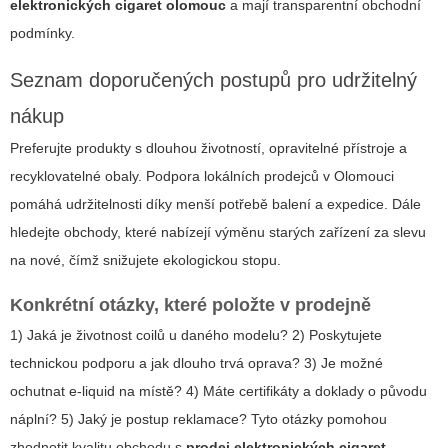
elektronických cigaret olomouc
a mají transparentní obchodní
podmínky.
Seznam doporučených postupů pro udržitelný
nákup
Preferujte produkty s dlouhou životností, opravitelné přístroje a
recyklovatelné obaly. Podpora lokálních prodejců v Olomouci
pomáhá udržitelnosti díky menší potřebě balení a expedice. Dále
hledejte obchody, které nabízejí výměnu starých zařízení za slevu
na nové, čímž snižujete ekologickou stopu.
Konkrétní otázky, které položte v prodejně
1) Jaká je životnost coilů u daného modelu? 2) Poskytujete
technickou podporu a jak dlouho trvá oprava? 3) Je možné
ochutnat e-liquid na místě? 4) Máte certifikáty a doklady o původu
náplní? 5) Jaký je postup reklamace? Tyto otázky pomohou
zhodnotit kvalitu obchodu s
prodej elektronických cigaret