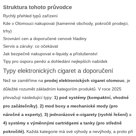
Struktura tohoto průvodce
Rychlý přehled typů zařízení
Kde v Olomouci nakupovat (kamenné obchody, pokročilí prodejci,
trhy)
Srovnání cen a doporučené cenové hladiny
Servis a záruky: co očekávat
Jak bezpečně nakupovat e-liquidy a příslušenství
Tipy pro úsporu peněz a dohledání nejlepších nabídek
Typy elektronických cigaret a doporučení
Než se zaměříme na
prodej elektronických cigaret olomouc
, je
důležité rozumět základním kategoriím produktů. V roce 2025
převažují následující typy:
1) pod systémy (kompaktní, vhodné
pro začátečníky)
,
2) mod boxy a mechanické mody (pro
náročné a experty)
,
3) jednorázové e-cigarety (rychlé řešení)
a
4) systémy s výměnnými cartridgemi a tanky (pro středně
pokročilé).
Každá kategorie má své výhody a nevýhody, a proto při