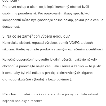
obchodě?
Pro první nákup a učení se je lepší kamenný obchod kvůli
osobnímu poradenství. Pro opakované nákupy specifických
komponentů může být výhodnější online nákup, pokud jde o cenu a
dostupnost.
3. Na co se zaměřit při výběru e-liquidu?
Kontrolujte složení, reputaci výrobce, poměr VG/PG a obsah
nikotinu. Raději vybírejte produkty s jasným označením a certifikací.
Konečné doporučení: proveďte lokální rešerši, navštivte několik
obchodů a porovnejte nejen cenu, ale i servis a záruky — to je klíč
k tomu, aby byl váš nákup u
prodej elektronických cigaret
olomouc
skutečně výhodný a bezproblémový.
Předchozí：
elektronicka cigareta zlin – jak vybrat, kde sehnat
nejlepší nabídky a recenze