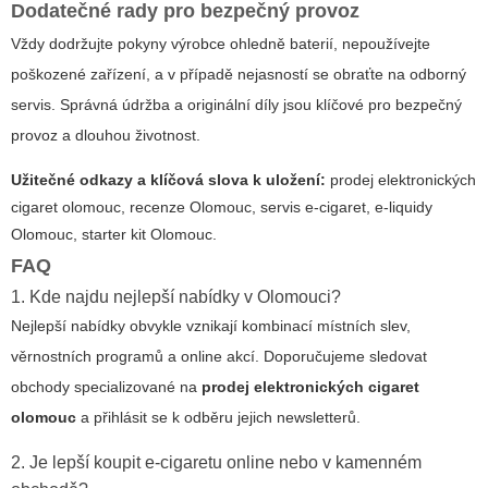
Dodatečné rady pro bezpečný provoz
Vždy dodržujte pokyny výrobce ohledně baterií, nepoužívejte
poškozené zařízení, a v případě nejasností se obraťte na odborný
servis. Správná údržba a originální díly jsou klíčové pro bezpečný
provoz a dlouhou životnost.
Užitečné odkazy a klíčová slova k uložení:
prodej elektronických
cigaret olomouc
, recenze Olomouc, servis e-cigaret, e-liquidy
Olomouc, starter kit Olomouc.
FAQ
1. Kde najdu nejlepší nabídky v Olomouci?
Nejlepší nabídky obvykle vznikají kombinací místních slev,
věrnostních programů a online akcí. Doporučujeme sledovat
obchody specializované na
prodej elektronických cigaret
olomouc
a přihlásit se k odběru jejich newsletterů.
2. Je lepší koupit e-cigaretu online nebo v kamenném