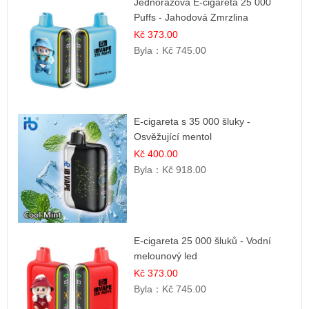
Jednorázová E-cigareta 25 000
Puffs - Jahodová Zmrzlina
Kč 373.00
Byla：
Kč 745.00
E-cigareta s 35 000 šluky -
Osvěžující mentol
Kč 400.00
Byla：
Kč 918.00
E-cigareta 25 000 šluků - Vodní
melounový led
Kč 373.00
Byla：
Kč 745.00