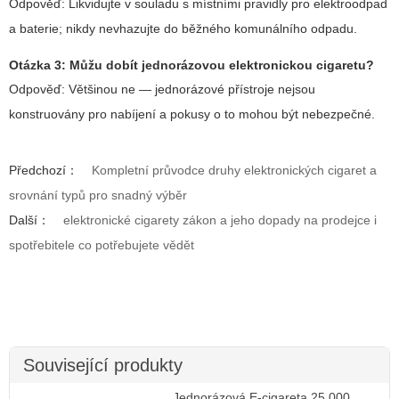
Odpověď: Likvidujte v souladu s místními pravidly pro elektroodpad
a baterie; nikdy nevhazujte do běžného komunálního odpadu.
Otázka 3: Můžu dobít jednorázovou elektronickou cigaretu?
Odpověď: Většinou ne — jednorázové přístroje nejsou
konstruovány pro nabíjení a pokusy o to mohou být nebezpečné.
Předchozí：
Kompletní průvodce druhy elektronických cigaret a
srovnání typů pro snadný výběr
Další：
elektronické cigarety zákon a jeho dopady na prodejce i
spotřebitele co potřebujete vědět
Související produkty
Jednorázová E-cigareta 25 000