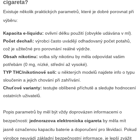
cigareta
?
Existuje několik praktických parametrů, které je dobré porovnat při
výběru:
Kapacita e-liquidu:
ovlivní délku použití (obvykle udávána v ml).
Počet dechaň:
výrobci často uvádějí odhadovaný počet potahů,
což je užitečné pro porovnání reálné výdrže.
Obsah nikotinu:
volba síly nikotinu by měla odpovídat vašim
potřebám (0 mg, nízké, střední až vysoké).
TYP THC/nikotinové soli:
u některých modelů najdete info o typu
sloučenin a jejich chování při zahřívání.
Chuťové varianty:
testujte oblíbené příchutě a sledujte hodnocení
ostatních uživatelů.
Popis parametrů by měl být vždy doprovázen informacemi o
bezpečnosti:
jednorazova elektronicka cigareta
by měla mít
jasně označenou kapacitu baterie a doporučení pro likvidaci. Pokud
výrobce neuvádí základní bezpečnostní informace, je lepší zvážit