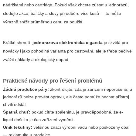
nádržkami nebo cartridge. Pokud však chcete zůstat u jednorázů,
sledujte akce, balíčky a slevy při odběru více kusů — to může
výrazně snížit průměrnou cenu za použití.
Krátké shrnutí:
jednorazova elektronicka cigareta
je skvělá pro
nováčky i jako pohodlná varianta pro cestování, ale je třeba pečlivě
zvážit náklady a ekologický dopad.
Praktické návody pro řešení problémů
Žádná produkce páry:
zkontrolujte, zda je zařízení neporušené; u
jednorázů nelze provést opravu, ale často pomůže nechat přístroj
chvíli odstát.
Špatná chuť:
pokud cítíte spáleninu, je pravděpodobné, že e-
liquid došel a je čas zařízení vyměnit.
Únik tekutiny:
většinou značí výrobní vadu nebo poškozený obal
— reklamujte u prodejce.