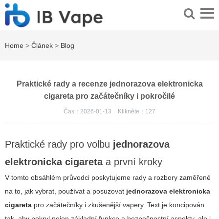
Home
>
Článek
>
Blog
Praktické rady a recenze jednorazova elektronicka
cigareta pro začátečníky i pokročilé
Čas：2026-01-13
Klikněte：
127
Praktické rady pro volbu
jednorazova
elektronicka cigareta
a první kroky
V tomto obsáhlém průvodci poskytujeme rady a rozbory zaměřené
na to, jak vybrat, používat a posuzovat
jednorazova elektronicka
cigareta
pro začátečníky i zkušenější vapery. Text je koncipován
tak, aby pokryl nejen základní funkce a bezpečnostní aspekty, ale i