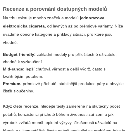
Recenze a porovnání dostupných modelů
Na trhu existuje mnoho značek a modelů
jednorazova
elektronicka cigareta
, od levných až po prémiové varianty. Níže
uvádíme obecné kategorie a příklady situací, pro které jsou
vhodné:
Budget-friendly:
základní modely pro příležitostné uživatele,
vhodné k vyzkoušení.
Mid-range:
lepší chuťová věrnost a delší výdrž, často s
kvalitnějším potahem.
Premium:
prémiové příchutě, stabilnější produkce páry a obvykle
čistší sloučeniny.
Když čtete recenze, hledejte testy zaměřené na skutečný počet
potahů, konzistenci příchutě během životnosti zařízení a jak
výrobek zvládá menší teplotní výkyvy. Zkušenosti uživatelů na
fórech a v komentářích často odhalí opakující se problémy, jako je