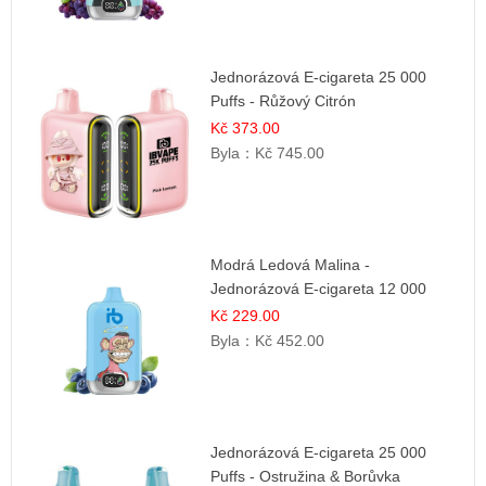
Jednorázová E-cigareta 25 000
Puffs - Růžový Citrón
Kč 373.00
Byla：
Kč 745.00
Modrá Ledová Malina -
Jednorázová E-cigareta 12 000
šluků | Osvěžující Bobulová Příchuť
Kč 229.00
Byla：
Kč 452.00
Jednorázová E-cigareta 25 000
Puffs - Ostružina & Borůvka