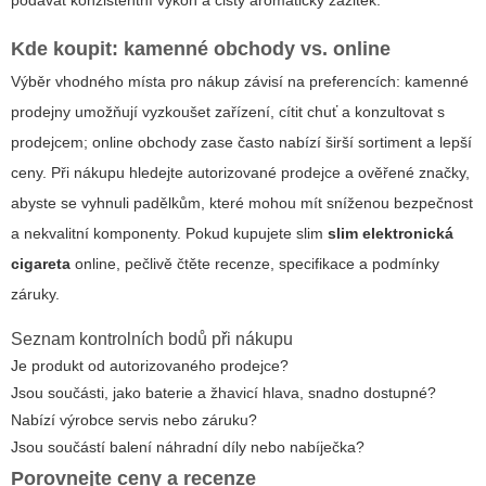
podávat konzistentní výkon a čistý aromatický zážitek.
Kde koupit: kamenné obchody vs. online
Výběr vhodného místa pro nákup závisí na preferencích: kamenné
prodejny umožňují vyzkoušet zařízení, cítit chuť a konzultovat s
prodejcem; online obchody zase často nabízí širší sortiment a lepší
ceny. Při nákupu hledejte autorizované prodejce a ověřené značky,
abyste se vyhnuli padělkům, které mohou mít sníženou bezpečnost
a nekvalitní komponenty. Pokud kupujete slim
slim elektronická
cigareta
online, pečlivě čtěte recenze, specifikace a podmínky
záruky.
Seznam kontrolních bodů při nákupu
Je produkt od autorizovaného prodejce?
Jsou součásti, jako baterie a žhavicí hlava, snadno dostupné?
Nabízí výrobce servis nebo záruku?
Jsou součástí balení náhradní díly nebo nabíječka?
Porovnejte ceny a recenze