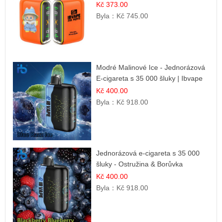
Kč 373.00
Byla：
Kč 745.00
Modré Malinové Ice - Jednorázová
E-cigareta s 35 000 šluky | Ibvape
Kč 400.00
Byla：
Kč 918.00
Jednorázová e-cigareta s 35 000
šluky - Ostružina & Borůvka
Kč 400.00
Byla：
Kč 918.00