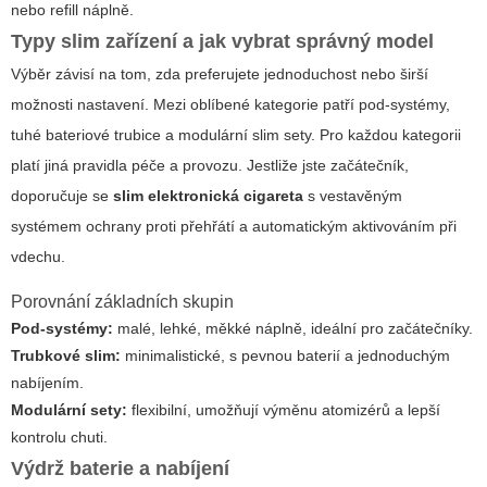
nebo refill náplně.
Typy slim zařízení a jak vybrat správný model
Výběr závisí na tom, zda preferujete jednoduchost nebo širší
možnosti nastavení. Mezi oblíbené kategorie patří pod-systémy,
tuhé bateriové trubice a modulární slim sety. Pro každou kategorii
platí jiná pravidla péče a provozu. Jestliže jste začátečník,
doporučuje se
slim elektronická cigareta
s vestavěným
systémem ochrany proti přehřátí a automatickým aktivováním při
vdechu.
Porovnání základních skupin
Pod-systémy:
malé, lehké, měkké náplně, ideální pro začátečníky.
Trubkové slim:
minimalistické, s pevnou baterií a jednoduchým
nabíjením.
Modulární sety:
flexibilní, umožňují výměnu atomizérů a lepší
kontrolu chuti.
Výdrž baterie a nabíjení