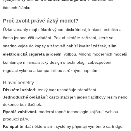
částech článku.
Proč zvolit právě úzký model?
Úzké varianty mají několik výhod: diskrétnost, lehkost, estetika a
často jednodušší ovládání. Pokud hledáte zařízení, které se
snadno vejde do kapsy a zároveň nabízí kvalitní zážitek,
slim
elektronická cigareta
je ideální volbou. Mnoho moderních modelů
kombinuje minimalistický design s technologií zabezpečení,
regulací výkonu a kompatibilitou s různými náplněmi.
Hlavní benefity
Diskrétní vzhled:
tenký tvar usnadňuje přenášení.
Jednoduché ovládání:
často stačí jen jeden tlačítkový režim nebo
dokonce bez tlačítek.
Rychlé zahřívání:
moderní topné technologie zajišťují rychlou
produkci páry.
Kompatibilita:
některé slim systémy přijímají výměnné cartridge