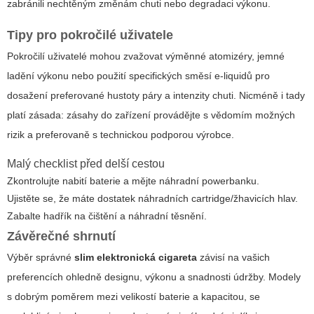
zabránili nechtěným změnám chuti nebo degradaci výkonu.
Tipy pro pokročilé uživatele
Pokročilí uživatelé mohou zvažovat výměnné atomizéry, jemné
ladění výkonu nebo použití specifických směsí e-liquidů pro
dosažení preferované hustoty páry a intenzity chuti. Nicméně i tady
platí zásada: zásahy do zařízení provádějte s vědomím možných
rizik a preferovaně s technickou podporou výrobce.
Malý checklist před delší cestou
Zkontrolujte nabití baterie a mějte náhradní powerbanku.
Ujistěte se, že máte dostatek náhradních cartridge/žhavicích hlav.
Zabalte hadřík na čištění a náhradní těsnění.
Závěrečné shrnutí
Výběr správné
slim elektronická cigareta
závisí na vašich
preferencích ohledně designu, výkonu a snadnosti údržby. Modely
s dobrým poměrem mezi velikostí baterie a kapacitou, se