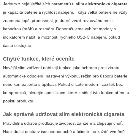
Jedním z nejdůležitějších parametrů u
slim elektronická cigareta
je kapacita baterie a rychlost nabíjení. I když velká baterie ne vždy
znamená lepší přenosnost, je dobré zvolit rovnováhu mezi
kapacitou (mAh) a rozměry. Doporučujeme vybírat modely s
indikátorem nabití a možností rychlého USB-C nabíjení, pokud
často cestujete.
Chytré funkce, které oceníte
Novější slim zařízení nabízejí funkce jako ochrana proti zkratu,
automatické odpojení, nastavení výkonu, režim pro úsporu baterie
nebo kompatibilitu s aplikací. Pokud chcete moderní zážitek bez
kompromisů, hledejte specifikace, které zmiňují tyto funkce přímo u
popisu produktu.
Jak správně udržovat slim elektronická cigareta
Pravidelná údržba prodlužuje životnost zařízení a zlepšuje chuť.
Následující postupy jsou jednoduché a účinné: po každé výměně