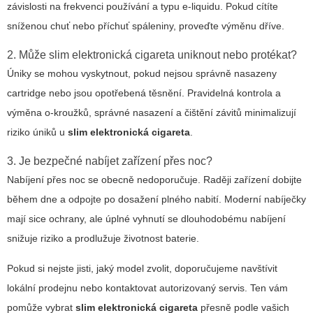
závislosti na frekvenci používání a typu e-liquidu. Pokud cítíte
sníženou chuť nebo příchuť spáleniny, proveďte výměnu dříve.
2. Může slim elektronická cigareta uniknout nebo protékat?
Úniky se mohou vyskytnout, pokud nejsou správně nasazeny
cartridge nebo jsou opotřebená těsnění. Pravidelná kontrola a
výměna o-kroužků, správné nasazení a čištění závitů minimalizují
riziko úniků u
slim elektronická cigareta
.
3. Je bezpečné nabíjet zařízení přes noc?
Nabíjení přes noc se obecně nedoporučuje. Raději zařízení dobijte
během dne a odpojte po dosažení plného nabití. Moderní nabíječky
mají sice ochrany, ale úplné vyhnutí se dlouhodobému nabíjení
snižuje riziko a prodlužuje životnost baterie.
Pokud si nejste jisti, jaký model zvolit, doporučujeme navštívit
lokální prodejnu nebo kontaktovat autorizovaný servis. Ten vám
pomůže vybrat
slim elektronická cigareta
přesně podle vašich