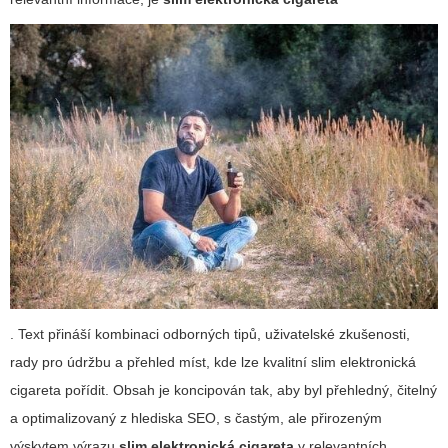
. Text přináší kombinaci odborných tipů, uživatelské zkušenosti,
rady pro údržbu a přehled míst, kde lze kvalitní
slim elektronická
cigareta
pořídit. Obsah je koncipován tak, aby byl přehledný, čitelný
a optimalizovaný z hlediska SEO, s častým, ale přirozeným
výskytem výrazu
slim elektronická cigareta
v relevantních