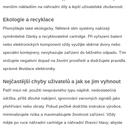
menším nákladům na náhradní díly a lepší uživatelské zkušenosti.
Ekologie a recyklace
Přemýšlejte také ekologicky. Některé slim systémy nabízejí
vyměnitelné články a recyklovatelné cartridge. Při vyřazení baterií
nebo elektronických komponent vždy využijte sběrné dvory nebo
speciální kontejnery, nevyhazujte zařízení do běžného odpadu. Tím
snižujete negativní dopad na životní prostředí a dodržujete pravidla
správné likvidace elektroniky.
Nejčastější chyby uživatelů a jak se jim vyhnout
Patří mezi ně: použití nesprávného typu náplně, nedostatečná
údržba, příliš dlouhé nabíjení, ignorování varovných signálů jako
přehřívání nebo zkraty. Pokud pečlivě dodržíte instrukce výrobce,
minimalizujete rizika a maximalizujete životnost zařízení. Vždy
mějte po ruce náhradní cartridge a náhradní žhavicí hlavy, abyste