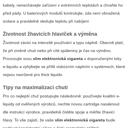
kabely, nenechávejte zařízení v extrémních teplotách a chraňte ho
před pády. U bateriových modulů kontrolujte, zda není obnažená
izolace a pravidelně sledujte teplotu při nabíjení.
Životnost žhavicích hlaviček a výměna
Životnost závisí na intenzitě používání a typu náplně. Obecně platí,
že při změně chuti nebo při cítit spáleniny je čas na výměnu.
Provozujte svou
slim elektronická cigareta
s doporučenými toky
e-liquidu a vyhýbejte se příliš viskózním náplním v systémech, které
nejsou navržené pro thick liquids.
Tipy na maximalizaci chuti
Pro co nejlepší chuť postupujte následovně: používejte kvalitní e-
liquidy od ověřených výrobců, nechte novou cartridge nasáknout
dle instrukcí výrobce, pravidelně čistěte spoje a měňte žhavicí
hlavy. To vše zajistí, že vaše
slim elektronická cigareta
bude