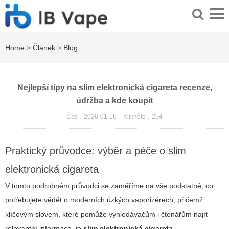
Home
>
Článek
>
Blog
Nejlepší tipy na slim elektronická cigareta recenze,
údržba a kde koupit
Čas：2026-01-16
Klikněte：
254
Praktický průvodce: výběr a péče o slim
elektronická cigareta
V tomto podrobném průvodci se zaměříme na vše podstatné, co
potřebujete vědět o moderních úzkých vaporizérech, přičemž
klíčovým slovem, které pomůže vyhledávačům i čtenářům najít
relevantní informace, je
slim elektronická cigareta