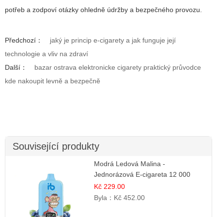
potřeb a zodpoví otázky ohledně údržby a bezpečného provozu.
Předchozí：
jaký je princip e-cigarety a jak funguje její
technologie a vliv na zdraví
Další：
bazar ostrava elektronicke cigarety praktický průvodce
kde nakoupit levně a bezpečně
Související produkty
Modrá Ledová Malina -
Jednorázová E-cigareta 12 000
šluků | Osvěžující Bobulová Příchuť
Kč 229.00
Byla：
Kč 452.00