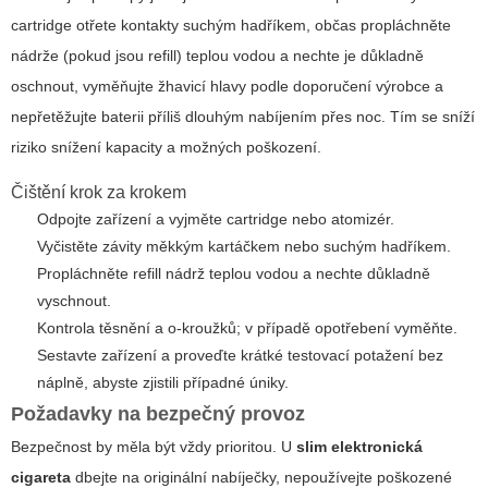
cartridge otřete kontakty suchým hadříkem, občas propláchněte
nádrže (pokud jsou refill) teplou vodou a nechte je důkladně
oschnout, vyměňujte žhavicí hlavy podle doporučení výrobce a
nepřetěžujte baterii příliš dlouhým nabíjením přes noc. Tím se sníží
riziko snížení kapacity a možných poškození.
Čištění krok za krokem
Odpojte zařízení a vyjměte cartridge nebo atomizér.
Vyčistěte závity měkkým kartáčkem nebo suchým hadříkem.
Propláchněte refill nádrž teplou vodou a nechte důkladně
vyschnout.
Kontrola těsnění a o-kroužků; v případě opotřebení vyměňte.
Sestavte zařízení a proveďte krátké testovací potažení bez
náplně, abyste zjistili případné úniky.
Požadavky na bezpečný provoz
Bezpečnost by měla být vždy prioritou. U
slim elektronická
cigareta
dbejte na originální nabíječky, nepoužívejte poškozené