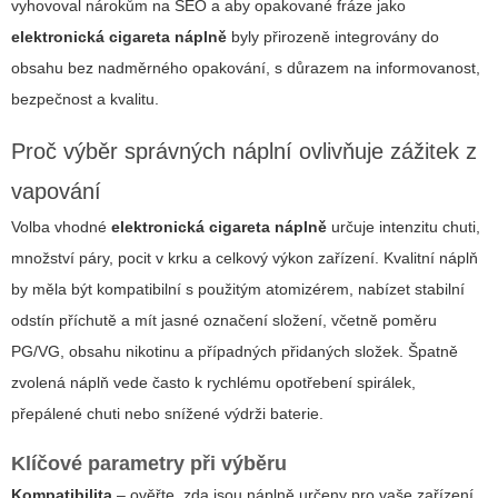
vyhovoval nárokům na SEO a aby opakované fráze jako
elektronická cigareta náplně
byly přirozeně integrovány do
obsahu bez nadměrného opakování, s důrazem na informovanost,
bezpečnost a kvalitu.
Proč výběr správných náplní ovlivňuje zážitek z
vapování
Volba vhodné
elektronická cigareta náplně
určuje intenzitu chuti,
množství páry, pocit v krku a celkový výkon zařízení. Kvalitní náplň
by měla být kompatibilní s použitým atomizérem, nabízet stabilní
odstín příchutě a mít jasné označení složení, včetně poměru
PG/VG, obsahu nikotinu a případných přidaných složek. Špatně
zvolená náplň vede často k rychlému opotřebení spirálek,
přepálené chuti nebo snížené výdrži baterie.
Klíčové parametry při výběru
Kompatibilita
– ověřte, zda jsou náplně určeny pro vaše zařízení