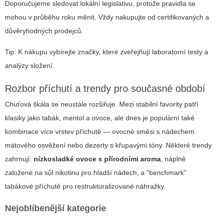
Doporučujeme sledovat lokální legislativu, protože pravidla se
mohou v průběhu roku měnit. Vždy nakupujte od certifikovaných a
důvěryhodných prodejců.
Tip: K nákupu vybírejte značky, které zveřejňují laboratorní testy a
analýzy složení.
Rozbor příchutí a trendy pro současné období
Chuťová škála se neustále rozšiřuje. Mezi stabilní favority patří
klasiky jako tabák, mentol a ovoce, ale dnes je populární také
kombinace více vrstev příchutě — ovocné směsi s nádechem
mátového osvěžení nebo dezerty s křupavými tóny. Některé trendy
zahrnují:
nízkosladké ovoce s přírodními aroma
, náplně
založené na sůl nikotinu pro hladší nádech, a "benchmark"
tabákové příchutě pro restrukturalizované náhražky.
Nejoblíbenější kategorie