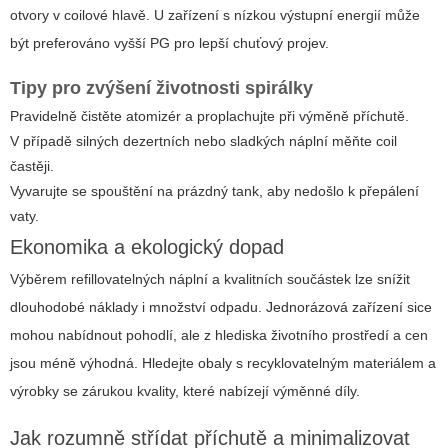
otvory v coilové hlavě. U zařízení s nízkou výstupní energií může
být preferováno vyšší PG pro lepší chuťový projev.
Tipy pro zvýšení životnosti spirálky
Pravidelně čistěte atomizér a proplachujte při výměně příchutě.
V případě silných dezertních nebo sladkých náplní měňte coil
častěji.
Vyvarujte se spouštění na prázdný tank, aby nedošlo k přepálení
vaty.
Ekonomika a ekologický dopad
Výběrem refillovatelných náplní a kvalitních součástek lze snížit
dlouhodobé náklady i množství odpadu. Jednorázová zařízení sice
mohou nabídnout pohodlí, ale z hlediska životního prostředí a cen
jsou méně výhodná. Hledejte obaly s recyklovatelným materiálem a
výrobky se zárukou kvality, které nabízejí výměnné díly.
Jak rozumně střídat příchutě a minimalizovat