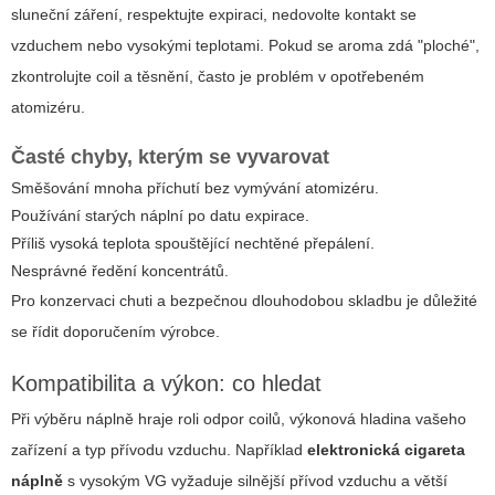
sluneční záření, respektujte expiraci, nedovolte kontakt se
vzduchem nebo vysokými teplotami. Pokud se aroma zdá "ploché",
zkontrolujte coil a těsnění, často je problém v opotřebeném
atomizéru.
Časté chyby, kterým se vyvarovat
Směšování mnoha příchutí bez vymývání atomizéru.
Používání starých náplní po datu expirace.
Příliš vysoká teplota spouštějící nechtěné přepálení.
Nesprávné ředění koncentrátů.
Pro konzervaci chuti a bezpečnou dlouhodobou skladbu je důležité
se řídit doporučením výrobce.
Kompatibilita a výkon: co hledat
Při výběru náplně hraje roli odpor coilů, výkonová hladina vašeho
zařízení a typ přívodu vzduchu. Například
elektronická cigareta
náplně
s vysokým VG vyžaduje silnější přívod vzduchu a větší