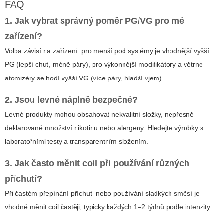
FAQ
1. Jak vybrat správný poměr PG/VG pro mé
zařízení?
Volba závisí na zařízení: pro menší pod systémy je vhodnější vyšší
PG (lepší chuť, méně páry), pro výkonnější modifikátory a větrné
atomizéry se hodí vyšší VG (více páry, hladší vjem).
2. Jsou levné náplně bezpečné?
Levné produkty mohou obsahovat nekvalitní složky, nepřesně
deklarované množství nikotinu nebo alergeny. Hledejte výrobky s
laboratořními testy a transparentním složením.
3. Jak často měnit coil při používání různých
příchutí?
Při častém přepínání příchutí nebo používání sladkých směsí je
vhodné měnit coil častěji, typicky každých 1–2 týdnů podle intenzity