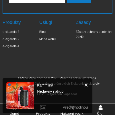
Produkty
Usługi
Zásady
e-cigareta-3
Blog
Zásady ochrany osobních
údajů
e-cigareta-2
Mapa webu
e-cigareta-1
IBVape Vape obchod © 2025. Všechna práva vyhrazena.
IBvape – Oficiální prodejce prémiových Elektronické cigarety
✕
Kar***lina
Nedávný nákup
Link:
E-Zigaretten
Vapeador
Před 2 hodinou
Domů
Produkty
Nákupní vozík
Člen