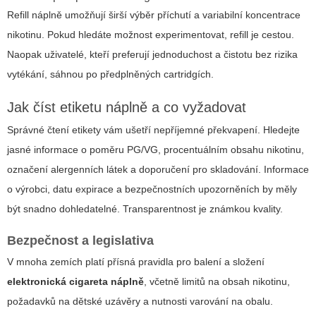
Refill náplně umožňují širší výběr příchutí a variabilní koncentrace
nikotinu. Pokud hledáte možnost experimentovat, refill je cestou.
Naopak uživatelé, kteří preferují jednoduchost a čistotu bez rizika
vytékání, sáhnou po
předplněných cartridgích
.
Jak číst etiketu náplně a co vyžadovat
Správné čtení etikety vám ušetří nepříjemné překvapení. Hledejte
jasné informace o poměru PG/VG, procentuálním obsahu nikotinu,
označení alergenních látek a doporučení pro skladování. Informace
o výrobci, datu expirace a bezpečnostních upozorněních by měly
být snadno dohledatelné. Transparentnost je známkou kvality.
Bezpečnost a legislativa
V mnoha zemích platí přísná pravidla pro balení a složení
elektronická cigareta náplně
, včetně limitů na obsah nikotinu,
požadavků na dětské uzávěry a nutnosti varování na obalu.