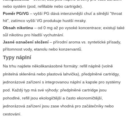
nebo systém (pod, refillable nebo cartrigde).
Poměr PG/VG
– vyšší PG dává intenzivnější chuť a silnější "throat
hit", zatímco vyšší VG produkuje hustší mraky.
Obsah nikotinu
– od 0 mg až po vysoké koncentrace; existují také
sůl nikotinu pro hladší vychutnání.
Jasné označení složení
– přírodní aroma vs. syntetické přísady,
přítomnost vody, etanolu nebo konzervantů.
Typy náplní
Na trhu najdete několikanásobné formáty: refill náplně (volně
plnitelná skleněná nebo plastová lahvička), předplněné cartridgy,
jednorázové zařízení s integrovanou náplní a kapsle pro systémy
pod. Každý typ má své výhody: předplněné cartridge jsou
pohodlné, refill jsou ekologičtější a často ekonomičtější,
jednorázová zařízení jsou zase vhodná pro začátečníky nebo
cestování.