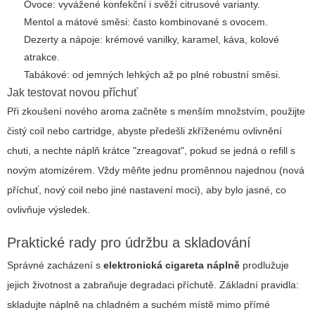
Ovoce: vyvážené konfekční i svěží citrusové varianty.
Mentol a mátové směsi: často kombinované s ovocem.
Dezerty a nápoje: krémové vanilky, karamel, káva, kolové
atrakce.
Tabákové: od jemných lehkých až po plné robustní směsi.
Jak testovat novou příchuť
Při zkoušení nového aroma začněte s menším množstvím, použijte
čistý coil nebo cartridge, abyste předešli zkříženému ovlivnění
chuti, a nechte náplň krátce "zreagovat", pokud se jedná o refill s
novým atomizérem. Vždy měňte jednu proměnnou najednou (nová
příchuť, nový coil nebo jiné nastavení moci), aby bylo jasné, co
ovlivňuje výsledek.
Praktické rady pro údržbu a skladování
Správné zacházení s
elektronická cigareta náplně
prodlužuje
jejich životnost a zabraňuje degradaci příchutě. Základní pravidla:
skladujte náplně na chladném a suchém místě mimo přímé