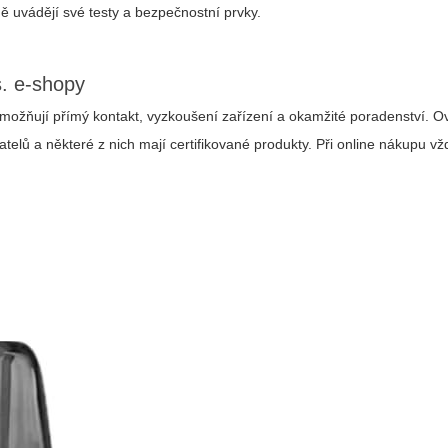
ně uvádějí své testy a bezpečnostní prvky.
. e-shopy
ožňují přímý kontakt, vyzkoušení zařízení a okamžité poradenství. O
telů a některé z nich mají certifikované produkty. Při online nákupu vž