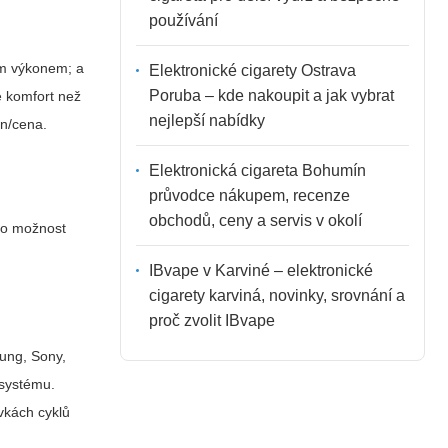
používání
ým výkonem; a
Elektronické cigarety Ostrava
Poruba – kde nakoupit a jak vybrat
e komfort než
nejlepší nabídky
n/cena.
Elektronická cigareta Bohumín
průvodce nákupem, recenze
obchodů, ceny a servis v okolí
bo možnost
IBvape v Karviné – elektronické
cigarety karviná, novinky, srovnání a
proč zvolit IBvape
sung, Sony,
 systému.
vkách cyklů