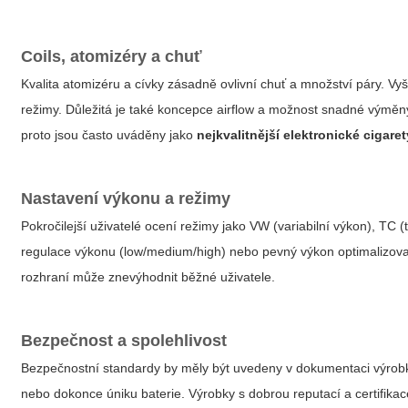
Coils, atomizéry a chuť
Kvalita atomizéru a cívky zásadně ovlivní chuť a množství páry. Vyš
režimy. Důležitá je také koncepce airflow a možnost snadné výměny
proto jsou často uváděny jako
nejkvalitnější elektronické cigaret
Nastavení výkonu a režimy
Pokročilejší uživatelé ocení režimy jako VW (variabilní výkon), TC (
regulace výkonu (low/medium/high) nebo pevný výkon optimalizov
rozhraní může znevýhodnit běžné uživatele.
Bezpečnost a spolehlivost
Bezpečnostní standardy by měly být uvedeny v dokumentaci výrobku.
nebo dokonce úniku baterie. Výrobky s dobrou reputací a certifikac