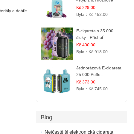
- Rybíz & Hroznové
Víno
Kč 229.00
teriály a dobře
Byla：
Kč 452.00
E-cigareta s 35 000
šluky - Příchuť
čerstvého hroznů
Kč 400.00
Byla：
Kč 918.00
Jednorázová E-cigareta
25 000 Puffs -
Ostružina & Borůvka
Kč 373.00
Byla：
Kč 745.00
Blog
Nejčastější elektronická cigareta