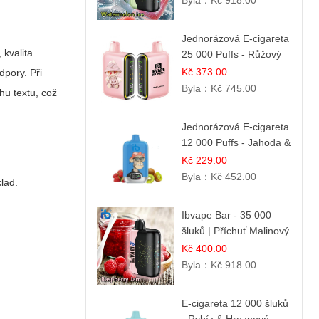
Byla：
Kč 918.00
Jednorázová E-cigareta
 kvalita
25 000 Puffs - Růžový
Citrón
Kč 373.00
dpory. Při
Byla：
Kč 745.00
hu textu, což
Jednorázová E-cigareta
12 000 Puffs - Jahoda &
Kiwi
Kč 229.00
Byla：
Kč 452.00
klad.
Ibvape Bar - 35 000
šluků | Příchuť Malinový
džem
Kč 400.00
Byla：
Kč 918.00
E-cigareta 12 000 šluků