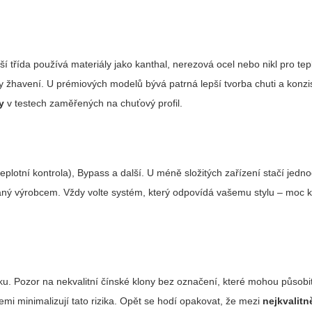
ší třída používá materiály jako kanthal, nerezová ocel nebo nikl pro tep
 žhavení. U prémiových modelů bývá patrná lepší tvorba chuti a konzi
y
v testech zaměřených na chuťový profil.
teplotní kontrola), Bypass a další. U méně složitých zařízení stačí jed
aný výrobcem. Vždy volte systém, který odpovídá vašemu stylu – moc 
 Pozor na nekvalitní čínské klony bez označení, které mohou působit 
emi minimalizují tato rizika. Opět se hodí opakovat, že mezi
nejkvalitn