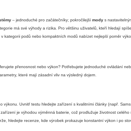
ystémy
– jednoduché pro začátečníky; pokročilejší
mody
s nastaviteln
gorie má své výhody a rizika. Pro většinu uživatelů, kteří hledají spíš
y
v kategorii podů nebo kompaktních modů nabízet nejlepší poměr výko
eferujete přenosnost nebo výkon? Potřebujete jednoduché ovládání ne
arametry, které mají zásadní vliv na výsledný dojem.
ho výkonu. Uvnitř testu hledejte zařízení s kvalitními články (např. Sam
zařízení je výhodou výměnná baterie, což prodlužuje životnost celého
že, hledejte recenze, kde výrobek prokazuje konstantní výkon i po sto