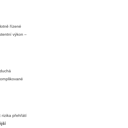
lotně řízené
stentní výkon –
noduchá
komplikované
rizika přehřátí
ější