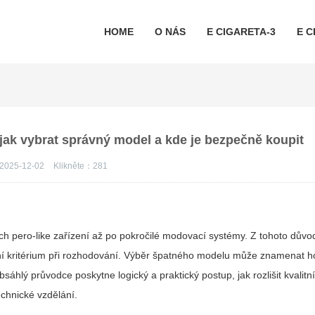
HOME
O NÁS
E CIGARETA-3
E C
- jak vybrat správný model a kde je bezpečně koupit
2025-12-02
Klikněte：
281
ch pero-like zařízení až po pokročilé modovací systémy. Z tohoto důvo
ní kritérium při rozhodování. Výběr špatného modelu může znamenat ho
hlý průvodce poskytne logický a praktický postup, jak rozlišit kvalitn
echnické vzdělání.