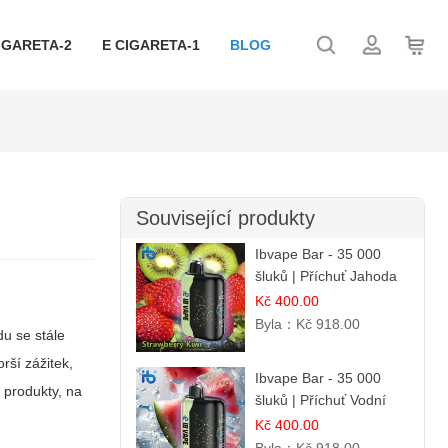
IGARETA-2
E CIGARETA-1
BLOG
Související produkty
Ibvape Bar - 35 000
šluků | Příchuť Jahoda
& Kiwi
Kč 400.00
Byla：
Kč 918.00
du se stále
rší zážitek,
Ibvape Bar - 35 000
í produkty, na
šluků | Příchuť Vodní
melounový led
Kč 400.00