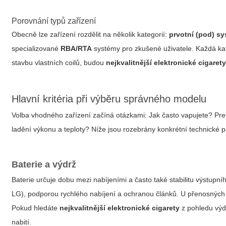
Porovnání typů zařízení
Obecně lze zařízení rozdělit na několik kategorií:
prvotní (pod) s
specializované
RBA/RTA
systémy pro zkušené uživatele. Každá kate
stavbu vlastních coilů, budou
nejkvalitnější elektronické cigaret
Hlavní kritéria při výběru správného modelu
Volba vhodného zařízení začíná otázkami: Jak často vapujete? Pr
ladění výkonu a teploty? Níže jsou rozebrány konkrétní technické p
Baterie a výdrž
Baterie určuje dobu mezi nabíjeními a často také stabilitu výstupní
LG), podporou rychlého nabíjení a ochranou článků. U přenosných 
Pokud hledáte
nejkvalitnější elektronické cigarety
z pohledu výdr
nabití.