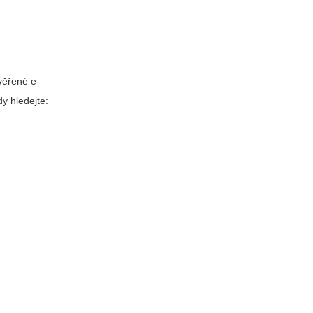
věřené e-
dy hledejte: