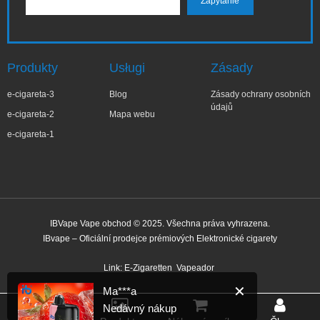
Produkty
Usługi
Zásady
e-cigareta-3
Blog
Zásady ochrany osobních
údajů
e-cigareta-2
Mapa webu
e-cigareta-1
IBVape Vape obchod © 2025. Všechna práva vyhrazena.
IBvape – Oficiální prodejce prémiových Elektronické cigarety
✕
Ma***a
Nedávný nákup
Link:
E-Zigaretten
Vapeador
Před 1 hodinou