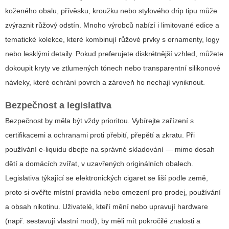
koženého obalu, přívěsku, kroužku nebo stylového drip tipu může
zvýraznit růžový odstín. Mnoho výrobců nabízí i limitované edice a
tematické kolekce, které kombinují růžové prvky s ornamenty, logy
nebo lesklými detaily. Pokud preferujete diskrétnější vzhled, můžete
dokoupit kryty ve ztlumených tónech nebo transparentní silikonové
návleky, které ochrání povrch a zároveň ho nechají vyniknout.
Bezpečnost a legislativa
Bezpečnost by měla být vždy prioritou. Vybírejte zařízení s
certifikacemi a ochranami proti přebití, přepětí a zkratu. Při
používání e-liquidu dbejte na správné skladování — mimo dosah
dětí a domácích zvířat, v uzavřených originálních obalech.
Legislativa týkající se elektronických cigaret se liší podle země,
proto si ověřte místní pravidla nebo omezení pro prodej, používání
a obsah nikotinu. Uživatelé, kteří mění nebo upravují hardware
(např. sestavují vlastní mod), by měli mít pokročilé znalosti a