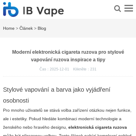
Home
>
Článek
>
Blog
Moderní elektronická cigareta ruzova pro stylové
vapování ruzova inspirace a tipy
Čas：2025-12-01
Klikněte：
231
Stylové vapování a barva jako vyjádření
osobnosti
Pro mnoho uživatelů se stává volba zařízení otázkou nejen funkce,
ale i estetiky. Pokud hledáte kombinaci moderní technologie a
ženského nebo hravého designu,
elektronická cigareta ruzova
může být přirozenou volbou. Tento článek nabízí komplexní pohled