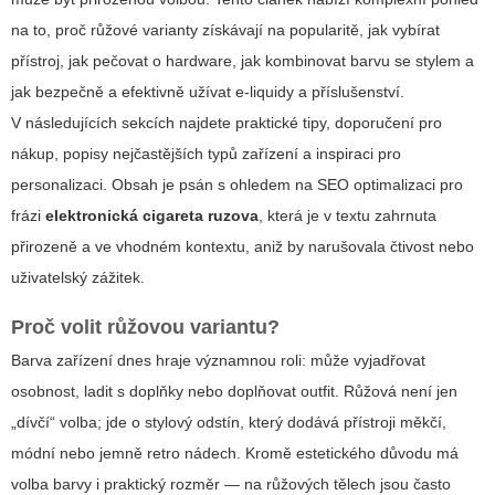
na to, proč růžové varianty získávají na popularitě, jak vybírat
přístroj, jak pečovat o hardware, jak kombinovat barvu se stylem a
jak bezpečně a efektivně užívat e-liquidy a příslušenství.
V následujících sekcích najdete praktické tipy, doporučení pro
nákup, popisy nejčastějších typů zařízení a inspiraci pro
personalizaci. Obsah je psán s ohledem na SEO optimalizaci pro
frázi
elektronická cigareta ruzova
, která je v textu zahrnuta
přirozeně a ve vhodném kontextu, aniž by narušovala čtivost nebo
uživatelský zážitek.
Proč volit růžovou variantu?
Barva zařízení dnes hraje významnou roli: může vyjadřovat
osobnost, ladit s doplňky nebo doplňovat outfit. Růžová není jen
„dívčí“ volba; jde o stylový odstín, který dodává přístroji měkčí,
módní nebo jemně retro nádech. Kromě estetického důvodu má
volba barvy i praktický rozměr — na růžových tělech jsou často