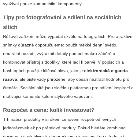
využívat pouze kompatibilní komponenty.
Tipy pro fotografování a sdílení na sociálních
sítích
Růžové zařízení může vypadat skvěle na fotografiích. Pro atraktivní
snímky důrazně doporučujeme: použít měkké denní světlo,
neutrální pozadí, zvýraznit detaily pomocí makro záběrů a
kombinovat přístroj s doplňky, které ladí k barvě. V popiscích a
hashtagách použijte klíčová slova, jako je
elektronická cigareta
ruzova
, ale pište vždy přirozeně, aby obsah neztratil hodnotu pro
čtenáře. Sociální sítě jsou skvělou platformou pro sdílení inspirací a
motivující komunitu kolem stylového vapování.
Rozpočet a cena: kolik investovat?
Trh nabízí produkty v širokém cenovém rozpětí od levných
jednorázovek až po prémiové moduly. Pokud hledáte kombinaci
designu a spolehlivosti, doporučujeme investovat do střední až