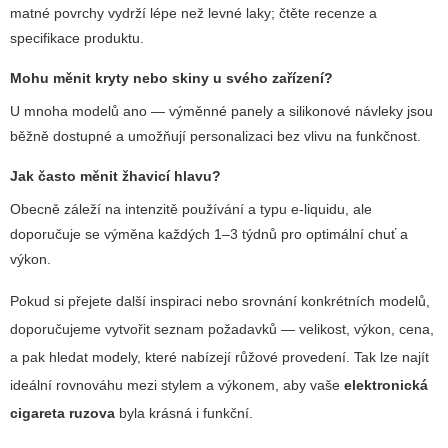
matné povrchy vydrží lépe než levné laky; čtěte recenze a
specifikace produktu.
Mohu měnit kryty nebo skiny u svého zařízení?
U mnoha modelů ano — výměnné panely a silikonové návleky jsou
běžně dostupné a umožňují personalizaci bez vlivu na funkčnost.
Jak často měnit žhavicí hlavu?
Obecně záleží na intenzitě používání a typu e-liquidu, ale
doporučuje se výměna každých 1–3 týdnů pro optimální chuť a
výkon.
Pokud si přejete další inspiraci nebo srovnání konkrétních modelů,
doporučujeme vytvořit seznam požadavků — velikost, výkon, cena,
a pak hledat modely, které nabízejí růžové provedení. Tak lze najít
ideální rovnováhu mezi stylem a výkonem, aby vaše
elektronická
cigareta ruzova
byla krásná i funkční.