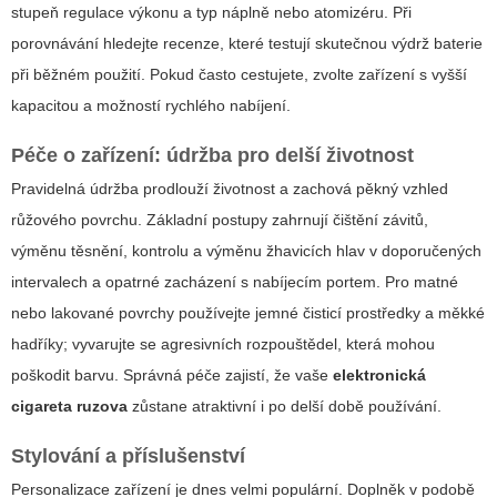
stupeň regulace výkonu a typ náplně nebo atomizéru. Při
porovnávání hledejte recenze, které testují skutečnou výdrž baterie
při běžném použití. Pokud často cestujete, zvolte zařízení s vyšší
kapacitou a možností rychlého nabíjení.
Péče o zařízení: údržba pro delší životnost
Pravidelná údržba prodlouží životnost a zachová pěkný vzhled
růžového povrchu. Základní postupy zahrnují čištění závitů,
výměnu těsnění, kontrolu a výměnu žhavicích hlav v doporučených
intervalech a opatrné zacházení s nabíjecím portem. Pro matné
nebo lakované povrchy používejte jemné čisticí prostředky a měkké
hadříky; vyvarujte se agresivních rozpouštědel, která mohou
poškodit barvu. Správná péče zajistí, že vaše
elektronická
cigareta ruzova
zůstane atraktivní i po delší době používání.
Stylování a příslušenství
Personalizace zařízení je dnes velmi populární. Doplněk v podobě