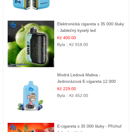
Elektronická cigareta s 35 000 šluky
- Jablečný kyselý led
Kč 400.00
Byla：
Kč 918.00
Modrá Ledová Malina -
Jednorázová E-cigareta 12 000
šluků | Osvěžující Bobulová Příchuť
Kč 229.00
Byla：
Kč 452.00
E-cigareta s 35 000 šluky - Příchuť