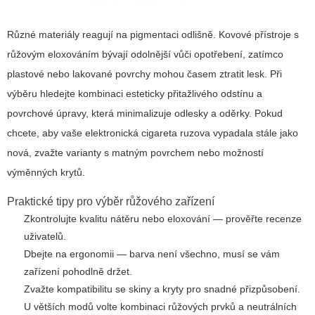
Různé materiály reagují na pigmentaci odlišně. Kovové přístroje s
růžovým eloxováním bývají odolnější vůči opotřebení, zatímco
plastové nebo lakované povrchy mohou časem ztratit lesk. Při
výběru hledejte kombinaci esteticky přitažlivého odstínu a
povrchové úpravy, která minimalizuje odlesky a oděrky. Pokud
chcete, aby vaše
elektronická cigareta ruzova
vypadala stále jako
nová, zvažte varianty s matným povrchem nebo možností
výměnných krytů.
Praktické tipy pro výběr růžového zařízení
Zkontrolujte kvalitu nátěru nebo eloxování — prověřte recenze
uživatelů.
Dbejte na ergonomii — barva není všechno, musí se vám
zařízení pohodlně držet.
Zvažte kompatibilitu se skiny a kryty pro snadné přizpůsobení.
U větších modů volte kombinaci růžových prvků a neutrálních