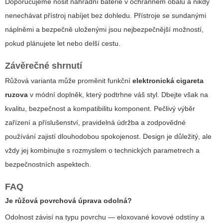
Doporučujeme nosit náhradní baterie v ochranném obalu a nikdy
nenechávat přístroj nabíjet bez dohledu. Přístroje se sundanými
náplněmi a bezpečně uloženými jsou nejbezpečnější možností,
pokud plánujete let nebo delší cestu.
Závěrečné shrnutí
Růžová varianta může proměnit funkční
elektronická cigareta
ruzova
v módní doplněk, který podtrhne váš styl. Dbejte však na
kvalitu, bezpečnost a kompatibilitu komponent. Pečlivý výběr
zařízení a příslušenství, pravidelná údržba a zodpovědné
používání zajistí dlouhodobou spokojenost. Design je důležitý, ale
vždy jej kombinujte s rozmyslem o technických parametrech a
bezpečnostních aspektech.
FAQ
Je růžová povrchová úprava odolná?
Odolnost závisí na typu povrchu — eloxované kovové odstíny a