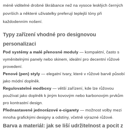
méně viditelné drobné škrábance než na vysoce lesklých černých
površích a některé uživatelky preferují teplejší tóny při
každodenním nošení.
Typy zařízení vhodné pro designovou
personalizaci
Pod systémy a malé přenosné moduly
— kompaktní, často s
vyměnitelnými panely nebo skinem, ideální pro decentní růžové
provedení.
Penové (pen) styly
— elegatní tvary, které v růžové barvě působí
jako módní doplněk.
Regulovatelné modboxy
— větší zařízení, kde lze růžovou
používat jako doplněk k jiným kovovým nebo karbonovým prvkům
pro kontrastní design.
Přednastavené jednorázové e-cigarety
— možnost volby mezi
mnoha grafickými designy a odstíny, včetně výrazné růžové.
Barva a materiál: jak se liší udržitelnost a pocit z