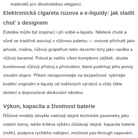
materiálů pro dlouhodobou eleganci.
Elektronická cigareta ruzova a e-liquidy: jak sladit
chuť s designem
Estetika může být inspirací i při volbě e-liquidu. Některé chutě a
vůně se tradičně asociují s růžovou paletou — ovocné příchutě jako
jahoda, malina, růžový grapefruit nebo dezertní tóny jako vanilka a
růžový karamel. Pokud je vaším cílem komplexní zážitek, zkuste
kombinovat růžový přístroj s příchutěmi, které podtrhují jeho jemný
vizuální dojem. Přitom nezapomínejte na bezpečnost: vybírejte
kvalitní originální e-liquidy od ověřených výrobců a vždy čtěte
složení a doporučené dávkování nikotinu.
Výkon, kapacita a životnost baterie
Růžové modely obvykle nabízejí stejné technické parametry jako
ostatní barvy, takže kritéria výběru zůstávají stejná: kapacita baterie
(mAh), podpora rychlého nabíjení, možnost pas-through vapování,