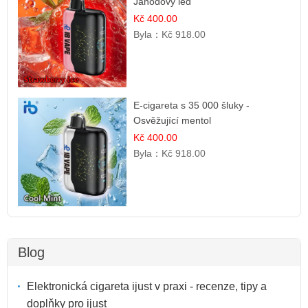
Jahodový led
Kč 400.00
Byla：
Kč 918.00
E-cigareta s 35 000 šluky -
Osvěžující mentol
Kč 400.00
Byla：
Kč 918.00
Blog
Elektronická cigareta ijust v praxi - recenze, tipy a
doplňky pro ijust