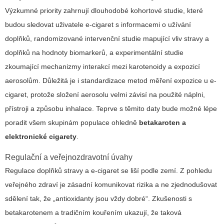
Výzkumné priority zahrnují dlouhodobé kohortové studie, které
budou sledovat uživatele e-cigaret s informacemi o užívání
doplňků, randomizované intervenční studie mapující vliv stravy a
doplňků na hodnoty biomarkerů, a experimentální studie
zkoumající mechanizmy interakcí mezi karotenoidy a expozicí
aerosolům. Důležitá je i standardizace metod měření expozice u e-
cigaret, protože složení aerosolu velmi závisí na použité náplni,
přístroji a způsobu inhalace. Teprve s těmito daty bude možné lépe
poradit všem skupinám populace ohledně
betakaroten a
elektronické cigarety
.
Regulační a veřejnozdravotní úvahy
Regulace doplňků stravy a e-cigaret se liší podle zemí. Z pohledu
veřejného zdraví je zásadní komunikovat rizika a ne zjednodušovat
sdělení tak, že „antioxidanty jsou vždy dobré“. Zkušenosti s
betakarotenem a tradičním kouřením ukazují, že taková