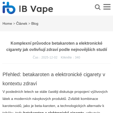
Home
>
Článek
>
Blog
Komplexní průvodce betakaroten a elektronické
cigarety jak ovlivňují zdraví podle nejnovějších studií
Čas：2025-12-02
Klikněte：
340
Přehled: betakaroten a elektronické cigarety v
kontextu zdraví
V posledních letech se stále častěji diskutuje propojení výživových
látek a moderních návykových produktů. Zvláště kombinace
karotenoidů, jako je beta-karoten, a technologických alternativ k
tabáku, tedy
betakaroten a elektronické cigarety
, vzbuzuje