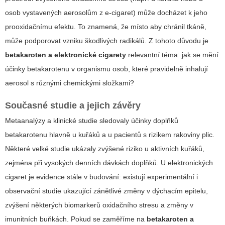
osob vystavených aerosolům z e-cigaret) může docházet k jeho
prooxidačnímu efektu. To znamená, že místo aby chránil tkáně,
může podporovat vzniku škodlivých radikálů. Z tohoto důvodu je
betakaroten a elektronické cigarety
relevantní téma: jak se mění
účinky betakarotenu v organismu osob, které pravidelně inhalují
aerosol s různými chemickými složkami?
Současné studie a jejich závěry
Metaanalýzy a klinické studie sledovaly účinky doplňků
betakarotenu hlavně u kuřáků a u pacientů s rizikem rakoviny plic.
Některé velké studie ukázaly zvýšené riziko u aktivních kuřáků,
zejména při vysokých denních dávkách doplňků. U elektronických
cigaret je evidence stále v budování: existují experimentální i
observační studie ukazující zánětlivé změny v dýchacím epitelu,
zvýšení některých biomarkerů oxidačního stresu a změny v
imunitních buňkách. Pokud se zaměříme na
betakaroten a