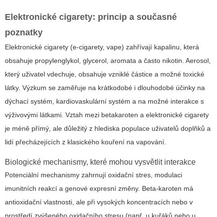
Elektronické cigarety: princip a současné
poznatky
Elektronické cigarety (e-cigarety, vape) zahřívají kapalinu, která
obsahuje propylenglykol, glycerol, aromata a často nikotin. Aerosol,
který uživatel vdechuje, obsahuje vzniklé částice a možné toxické
látky. Výzkum se zaměřuje na krátkodobé i dlouhodobé účinky na
dýchací systém, kardiovaskulární systém a na možné interakce s
výživovými látkami. Vztah mezi
betakaroten a elektronické cigarety
je méně přímý, ale důležitý z hlediska populace uživatelů doplňků a
lidí přecházejících z klasického kouření na vapování.
Biologické mechanismy, které mohou vysvětlit interakce
Potenciální mechanismy zahrnují oxidační stres, modulaci
imunitních reakcí a genové expresní změny. Beta-karoten má
antioxidační vlastnosti, ale při vysokých koncentracích nebo v
prostředí zvýšeného oxidačního stresu (např. u kuřáků nebo u