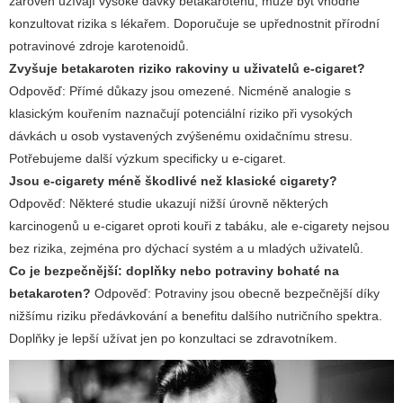
zároveň užívají vysoké dávky betakarotenu, může být vhodné
konzultovat rizika s lékařem. Doporučuje se upřednostnit přírodní
potravinové zdroje karotenoidů.
Zvyšuje betakaroten riziko rakoviny u uživatelů e-cigaret?
Odpověď: Přímé důkazy jsou omezené. Nicméně analogie s
klasickým kouřením naznačují potenciální riziko při vysokých
dávkách u osob vystavených zvýšenému oxidačnímu stresu.
Potřebujeme další výzkum specificky u e-cigaret.
Jsou e-cigarety méně škodlivé než klasické cigarety?
Odpověď: Některé studie ukazují nižší úrovně některých
karcinogenů u e-cigaret oproti kouři z tabáku, ale e-cigarety nejsou
bez rizika, zejména pro dýchací systém a u mladých uživatelů.
Co je bezpečnější: doplňky nebo potraviny bohaté na
betakaroten?
Odpověď: Potraviny jsou obecně bezpečnější díky
nižšímu riziku předávkování a benefitu dalšího nutričního spektra.
Doplňky je lepší užívat jen po konzultaci se zdravotníkem.