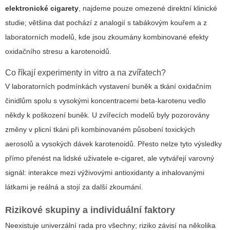
elektronické cigarety
, najdeme pouze omezené direktní klinické
studie; většina dat pochází z analogií s tabákovým kouřem a z
laboratorních modelů, kde jsou zkoumány kombinované efekty
oxidačního stresu a karotenoidů.
Co říkají experimenty in vitro a na zvířatech?
V laboratorních podmínkách vystavení buněk a tkání oxidačním
činidlům spolu s vysokými koncentracemi beta-karotenu vedlo
někdy k poškození buněk. U zvířecích modelů byly pozorovány
změny v plicní tkáni při kombinovaném působení toxických
aerosolů a vysokých dávek karotenoidů. Přesto nelze tyto výsledky
přímo přenést na lidské uživatele e-cigaret, ale vytvářejí varovný
signál: interakce mezi výživovými antioxidanty a inhalovanými
látkami je reálná a stojí za další zkoumání.
Rizikové skupiny a individuální faktory
Neexistuje univerzální rada pro všechny; riziko závisí na několika