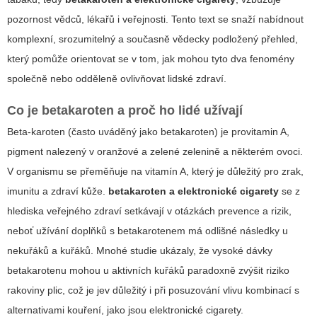
pozornost vědců, lékařů i veřejnosti. Tento text se snaží nabídnout
komplexní, srozumitelný a současně vědecky podložený přehled,
který pomůže orientovat se v tom, jak mohou tyto dva fenomény
společně nebo odděleně ovlivňovat lidské zdraví.
Co je betakaroten a proč ho lidé užívají
Beta-karoten (často uváděný jako betakaroten) je provitamin A,
pigment nalezený v oranžové a zelené zelenině a některém ovoci.
V organismu se přeměňuje na vitamín A, který je důležitý pro zrak,
imunitu a zdraví kůže.
betakaroten a elektronické cigarety
se z
hlediska veřejného zdraví setkávají v otázkách prevence a rizik,
neboť užívání doplňků s betakarotenem má odlišné následky u
nekuřáků a kuřáků. Mnohé studie ukázaly, že vysoké dávky
betakarotenu mohou u aktivních kuřáků paradoxně zvýšit riziko
rakoviny plic, což je jev důležitý i při posuzování vlivu kombinací s
alternativami kouření, jako jsou elektronické cigarety.