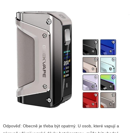
Odpověď: Obecně je třeba být opatrný. U osob, které vapují a