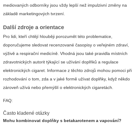
mediovaných odborníky jsou vždy lepší než impulzivní změny na
základě marketingových tvrzení.
Další zdroje a orientace
Pro lidi, kteří chtějí hlouběji porozumět této problematice,
doporučujeme sledovat recenzované časopisy o veřejném zdraví,
výživě a respirační medicíně. Vhodná jsou také pravidla místních
zdravotnických autorit týkající se užívání doplňků a regulace
elektronických cigaret. Informace z těchto zdrojů mohou pomoci při
rozhodování o tom, zda a v jaké formě užívat doplňky, když někdo
zároveň užívá nebo přemýšlí o elektronických cigaretách.
FAQ:
Často kladené otázky
Mohu kombinovat doplňky s betakarotenem a vapování?