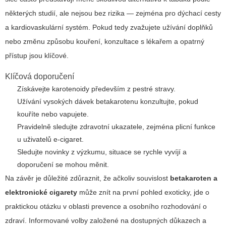
některých studií, ale nejsou bez rizika — zejména pro dýchací cesty
a kardiovaskulární systém. Pokud tedy zvažujete užívání doplňků
nebo změnu způsobu kouření, konzultace s lékařem a opatrný
přístup jsou klíčové.
Klíčová doporučení
Získávejte karotenoidy především z pestré stravy.
Užívání vysokých dávek betakarotenu konzultujte, pokud
kouříte nebo vapujete.
Pravidelně sledujte zdravotní ukazatele, zejména plicní funkce
u uživatelů e-cigaret.
Sledujte novinky z výzkumu, situace se rychle vyvíjí a
doporučení se mohou měnit.
Na závěr je důležité zdůraznit, že ačkoliv souvislost
betakaroten a
elektronické cigarety
může znít na první pohled exoticky, jde o
praktickou otázku v oblasti prevence a osobního rozhodování o
zdraví. Informované volby založené na dostupných důkazech a