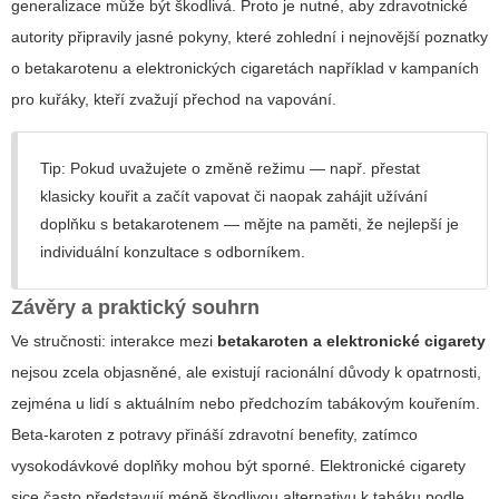
generalizace může být škodlivá. Proto je nutné, aby zdravotnické
autority připravily jasné pokyny, které zohlední i nejnovější poznatky
o
betakarotenu a elektronických cigaretách
například v kampaních
pro kuřáky, kteří zvažují přechod na vapování.
Tip: Pokud uvažujete o změně režimu — např. přestat
klasicky kouřit a začít vapovat či naopak zahájit užívání
doplňku s betakarotenem — mějte na paměti, že nejlepší je
individuální konzultace s odborníkem.
Závěry a praktický souhrn
Ve stručnosti: interakce mezi
betakaroten a elektronické cigarety
nejsou zcela objasněné, ale existují racionální důvody k opatrnosti,
zejména u lidí s aktuálním nebo předchozím tabákovým kouřením.
Beta-karoten z potravy přináší zdravotní benefity, zatímco
vysokodávkové doplňky mohou být sporné. Elektronické cigarety
sice často představují méně škodlivou alternativu k tabáku podle