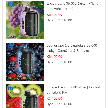
E-cigareta s 35 000 šluky - Příchuť
čerstvého hroznů
Kč 400.00
Byla：
Kč 918.00
Jednorázová e-cigareta s 35 000
šluky - Ostružina & Borůvka
Kč 400.00
Byla：
Kč 918.00
Ibvape Bar - 35 000 šluků | Příchuť
Jahoda & Kiwi
Kč 400.00
Byla：
Kč 918.00