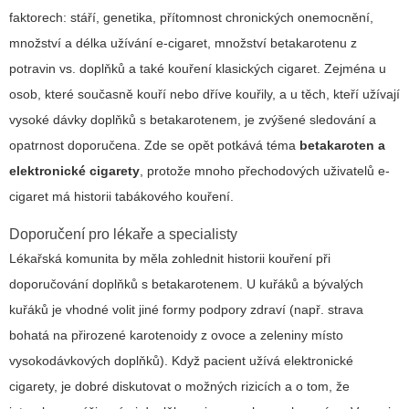
faktorech: stáří, genetika, přítomnost chronických onemocnění,
množství a délka užívání e-cigaret, množství betakarotenu z
potravin vs. doplňků a také kouření klasických cigaret. Zejména u
osob, které současně kouří nebo dříve kouřily, a u těch, kteří užívají
vysoké dávky doplňků s betakarotenem, je zvýšené sledování a
opatrnost doporučena. Zde se opět potkává téma
betakaroten a
elektronické cigarety
, protože mnoho přechodových uživatelů e-
cigaret má historii tabákového kouření.
Doporučení pro lékaře a specialisty
Lékařská komunita by měla zohlednit historii kouření při
doporučování doplňků s betakarotenem. U kuřáků a bývalých
kuřáků je vhodné volit jiné formy podpory zdraví (např. strava
bohatá na přirozené karotenoidy z ovoce a zeleniny místo
vysokodávkových doplňků). Když pacient užívá elektronické
cigarety, je dobré diskutovat o možných rizicích a o tom, že