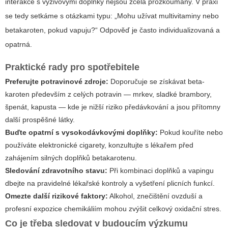
interakce s výživovými doplňky nejsou zcela prozkoumány. V praxi
se tedy setkáme s otázkami typu: „Mohu užívat multivitaminy nebo
betakaroten, pokud vapuju?“ Odpověď je často individualizovaná a
opatrná.
Praktické rady pro spotřebitele
Preferujte potravinové zdroje:
Doporučuje se získávat beta-
karoten především z celých potravin — mrkev, sladké brambory,
špenát, kapusta — kde je nižší riziko předávkování a jsou přítomny
další prospěšné látky.
Buďte opatrní s vysokodávkovými doplňky:
Pokud kouříte nebo
používáte elektronické cigarety, konzultujte s lékařem před
zahájením silných doplňků betakarotenu.
Sledování zdravotního stavu:
Při kombinaci doplňků a vapingu
dbejte na pravidelné lékařské kontroly a vyšetření plicních funkcí.
Omezte další rizikové faktory:
Alkohol, znečištění ovzduší a
profesní expozice chemikáliím mohou zvýšit celkový oxidační stres.
Co je třeba sledovat v budoucím výzkumu