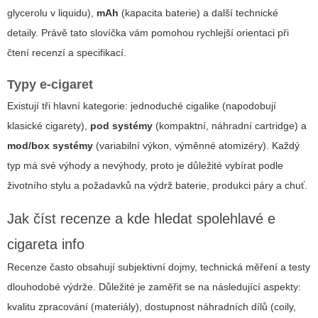
glycerolu v liquidu),
mAh
(kapacita baterie) a další technické
detaily. Právě tato slovíčka vám pomohou rychlejší orientaci při
čtení recenzí a specifikací.
Typy e-cigaret
Existují tři hlavní kategorie: jednoduché
cigalike
(napodobují
klasické cigarety),
pod systémy
(kompaktní, náhradní cartridge) a
mod/box systémy
(variabilní výkon, výměnné atomizéry). Každý
typ má své výhody a nevýhody, proto je důležité vybírat podle
životního stylu a požadavků na výdrž baterie, produkci páry a chuť.
Jak číst recenze a kde hledat spolehlavé e
cigareta info
Recenze často obsahují subjektivní dojmy, technická měření a testy
dlouhodobé výdrže. Důležité je zaměřit se na následující aspekty:
kvalitu zpracování (materiály), dostupnost náhradních dílů (coily,