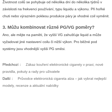
Životnost coilů se pohybuje od několika dní do několika týdnů v
závislosti na frekvenci používání, typu liquidu a výkonu. Při hořké
chuti nebo výrazném poklesu produkce páry je vhodné coil vyměnit.
3. Můžu kombinovat různé PG/VG poměry?
Ano, ale mějte na paměti, že vyšší VG zahušťuje liquid a může
vyžadovat jiné nastavení coilu či nižší výkon. Pro běžné pod
systémy jsou vhodnější vyšší PG směsi.
Předchozí：
Zákaz kouření elektronické cigarety v praxi, nové
pravidla, pokuty a rady pro uživatele
Další：
Průvodce elektronická cigareta alza – jak vybrat nejlepší
modely, recenze a aktuální nabídky