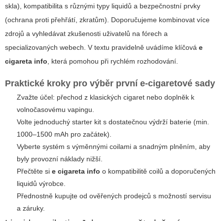
skla), kompatibilita s různými typy liquidů a bezpečnostní prvky
(ochrana proti přehřátí, zkratům). Doporučujeme kombinovat více
zdrojů a vyhledávat zkušenosti uživatelů na fórech a
specializovaných webech. V textu pravidelně uvádíme klíčová
e
cigareta info
, která pomohou při rychlém rozhodování.
Praktické kroky pro výběr první e-cigaretové sady
Zvažte účel: přechod z klasických cigaret nebo doplněk k
volnočasovému vapingu.
Volte jednoduchý starter kit s dostatečnou výdrží baterie (min.
1000–1500 mAh pro začátek).
Vyberte systém s výměnnými coilami a snadným plněním, aby
byly provozní náklady nižší.
Přečtěte si
e cigareta info
o kompatibilitě coilů a doporučených
liquidů výrobce.
Přednostně kupujte od ověřených prodejců s možností servisu
a záruky.