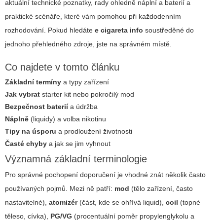
aktuální technické poznatky, rady ohledně náplní a baterií a
praktické scénáře, které vám pomohou při každodenním
rozhodování. Pokud hledáte
e cigareta info
soustředěné do
jednoho přehledného zdroje, jste na správném místě.
Co najdete v tomto článku
Základní termíny
a typy zařízení
Jak vybrat
starter kit nebo pokročilý mod
Bezpečnost baterií
a údržba
Náplně
(liquidy) a volba nikotinu
Tipy na úsporu
a prodloužení životnosti
Časté chyby
a jak se jim vyhnout
Významná základní terminologie
Pro správné pochopení doporučení je vhodné znát několik často
používaných pojmů. Mezi ně patří:
mod
(tělo zařízení, často
nastavitelné),
atomizér
(část, kde se ohřívá liquid),
coil
(topné
těleso, cívka),
PG/VG
(procentuální poměr propylenglykolu a