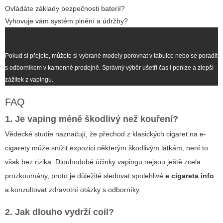
Ovládáte základy bezpečnosti baterií?
Vyhovuje vám systém plnění a údržby?
Pokud si přejete, můžete si vybrané modely porovnat v tabulce nebo se poradit
s odborníkem v kamenné prodejně. Správný výběr ušetří čas i peníze a zlepší
zážitek z vapingu.
FAQ
1. Je vaping méně škodlivý než kouření?
Vědecké studie naznačují, že přechod z klasických cigaret na e-
cigarety může snížit expozici některým škodlivým látkám; není to
však bez rizika. Dlouhodobé účinky vapingu nejsou ještě zcela
prozkoumány, proto je důležité sledovat spolehlivé
e cigareta info
a konzultovat zdravotní otázky s odborníky.
2. Jak dlouho vydrží coil?