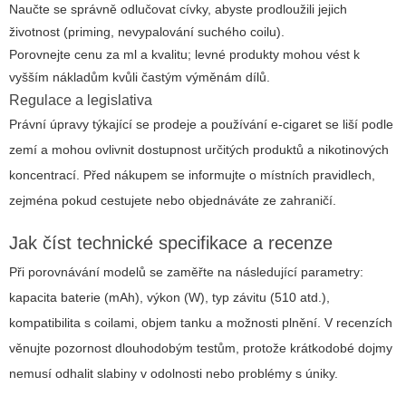
Naučte se správně odlučovat cívky, abyste prodloužili jejich
životnost (priming, nevypalování suchého coilu).
Porovnejte cenu za ml a kvalitu; levné produkty mohou vést k
vyšším nákladům kvůli častým výměnám dílů.
Regulace a legislativa
Právní úpravy týkající se prodeje a používání e-cigaret se liší podle
zemí a mohou ovlivnit dostupnost určitých produktů a nikotinových
koncentrací. Před nákupem se informujte o místních pravidlech,
zejména pokud cestujete nebo objednáváte ze zahraničí.
Jak číst technické specifikace a recenze
Při porovnávání modelů se zaměřte na následující parametry:
kapacita baterie (mAh), výkon (W), typ závitu (510 atd.),
kompatibilita s coilami, objem tanku a možnosti plnění. V recenzích
věnujte pozornost dlouhodobým testům, protože krátkodobé dojmy
nemusí odhalit slabiny v odolnosti nebo problémy s úniky.