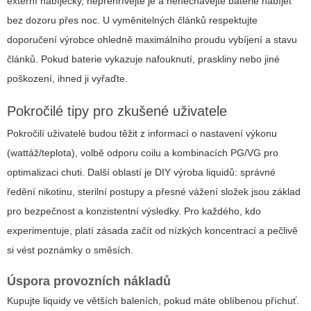
externí nabíječky, nepřehřívejte je a nenechávejte baterie nabíjet
bez dozoru přes noc. U vyměnitelných článků respektujte
doporučení výrobce ohledně maximálního proudu vybíjení a stavu
článků. Pokud baterie vykazuje nafouknutí, praskliny nebo jiné
poškození, ihned ji vyřaďte.
Pokročilé tipy pro zkušené uživatele
Pokročilí uživatelé budou těžit z informací o nastavení výkonu
(wattáž/teplota), volbě odporu coilu a kombinacích PG/VG pro
optimalizaci chuti. Další oblastí je DIY výroba liquidů: správné
ředění nikotinu, sterilní postupy a přesné vážení složek jsou základ
pro bezpečnost a konzistentní výsledky. Pro každého, kdo
experimentuje, platí zásada začít od nízkých koncentrací a pečlivě
si vést poznámky o směsích.
Úspora provozních nákladů
Kupujte liquidy ve větších baleních, pokud máte oblíbenou příchuť.