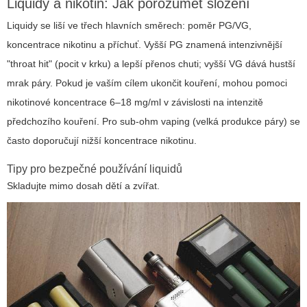
Liquidy a nikotin: Jak porozumět složení
Liquidy se liší ve třech hlavních směrech: poměr PG/VG,
koncentrace nikotinu a příchuť. Vyšší PG znamená intenzivnější
"throat hit" (pocit v krku) a lepší přenos chuti; vyšší VG dává hustší
mrak páry. Pokud je vaším cílem ukončit kouření, mohou pomoci
nikotinové koncentrace 6–18 mg/ml v závislosti na intenzitě
předchozího kouření. Pro sub-ohm vaping (velká produkce páry) se
často doporučují nižší koncentrace nikotinu.
Tipy pro bezpečné používání liquidů
Skladujte mimo dosah dětí a zvířat.