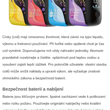
Cívky (coil) mají omezenou životnost, která závisí na typu liquidu,
výkonu a frekvenci používání. Při hořké nebo spálené chuti je čas
coil vyměnit. Doporučujeme mít vždy náhradní jednotky. Atomizér
pravidelně rozebírejte a čistěte: opláchnutí pod teplou vodou a
vysušení zajistí lepší zážitek. Pro pokročilé uživatele: vlastní stavba
coilů může snížit náklady a upravit výkon, ale vyžaduje znalosti
ohmického zákona a bezpečnosti baterií.
Bezpečnost baterií a nabíjení
Baterie jsou klíčovým prvkem; špatné zacházení vede k poškození
nebo riziku požáru. Používejte originální nabíječky nebo kvalitní