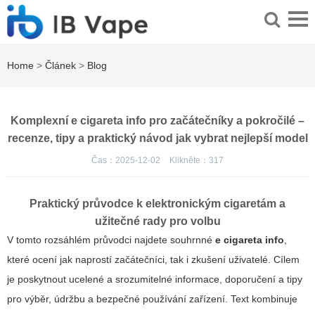
Home
>
Článek
>
Blog
Komplexní e cigareta info pro začátečníky a pokročilé –
recenze, tipy a praktický návod jak vybrat nejlepší model
Čas：2025-12-02
Klikněte：
317
Praktický průvodce k elektronickým cigaretám a
užitečné rady pro volbu
V tomto rozsáhlém průvodci najdete souhrnné
e cigareta info
,
které ocení jak naprostí začátečníci, tak i zkušení uživatelé. Cílem
je poskytnout ucelené a srozumitelné informace, doporučení a tipy
pro výběr, údržbu a bezpečné používání zařízení. Text kombinuje