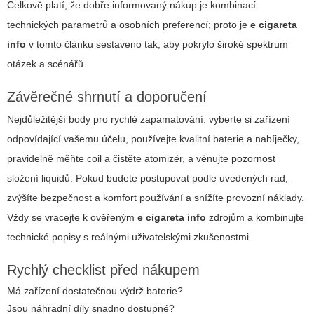
Celkově platí, že dobře informovaný nákup je kombinací
technických parametrů a osobních preferencí; proto je
e cigareta
info
v tomto článku sestaveno tak, aby pokrylo široké spektrum
otázek a scénářů.
Závěrečné shrnutí a doporučení
Nejdůležitější body pro rychlé zapamatování: vyberte si zařízení
odpovídající vašemu účelu, používejte kvalitní baterie a nabíječky,
pravidelně měňte coil a čistěte atomizér, a věnujte pozornost
složení liquidů. Pokud budete postupovat podle uvedených rad,
zvýšíte bezpečnost a komfort používání a snížíte provozní náklady.
Vždy se vracejte k ověřeným
e cigareta info
zdrojům a kombinujte
technické popisy s reálnými uživatelskými zkušenostmi.
Rychlý checklist před nákupem
Má zařízení dostatečnou výdrž baterie?
Jsou náhradní díly snadno dostupné?