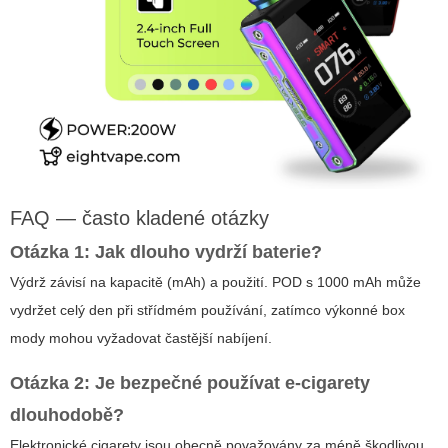
FAQ — často kladené otázky
Otázka 1: Jak dlouho vydrží baterie?
Výdrž závisí na kapacitě (mAh) a použití. POD s 1000 mAh může
vydržet celý den při střídmém používání, zatímco výkonné box
mody mohou vyžadovat častější nabíjení.
Otázka 2: Je bezpečné používat e-cigarety
dlouhodobě?
Elektronické cigarety jsou obecně považovány za méně škodlivou