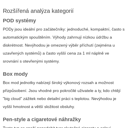
Rozšířená analýza kategorií
POD systémy
PODy jsou ideální pro začátečníky: jednoduché, kompaktní, často s
automatickým spouštěním. Výhody zahrnují nízkou údržbu a
diskrétnost. Nevýhodou je omezený výběr příchutí (zejména u
uzavřených systémů) a často vyšší cena za 1 ml náplně ve
srovnání s otevřenými systémy.
Box mody
Box mod jednotky nabízejí široký výkonový rozsah a možnost
přizpůsobení. Jsou vhodné pro pokročilé uživatele a ty, kdo chtějí
"big cloud" zážitek nebo detailní práci s teplotou. Nevýhodou je
vyšší hmotnost a větší složitost obsluhy.
Pen-style a cigaretové náhražky
Tento typ se snaží napodobit tvar skutečné cigarety a osloví