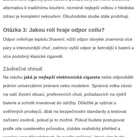
alternativu k tradičnímu kouření, nicméně nejlepší volbou z hlediska
zdraví je kompletní nekouření. Dlouhodobé studie stále probíhají.
Otázka 3: Jakou roli hraje odpor coilu?
Odpor ovlivňuje teplotu žhavení; nižší odpor obvykle znamená více
páry a intenzivnější chuť, zatímco vyšší odpor je šetrnější k baterii a
více podobný klasické cigaretě.
Závěrečné shrnutí
Na otázku
jaká je nejlepší elektronická cigareta
nelze odpovědět
jedním univerzálním jménem nebo modelem. Správná volba závisí
na vaší životní situaci, preferencích chuti, požadavcích na výdrž
baterie a ochotě investovat do údržby. Důležité je vybírat u
ověřených prodejců, dbát na bezpečnostní standardy a testovat
zařízení osobně, pokud je to možné. Pokud budete postupovat
podle zde uvedeného průvodce, získáte realistický přehled a
vysokou pravděpodobnost, že zvolíte zařízení, které vám bude