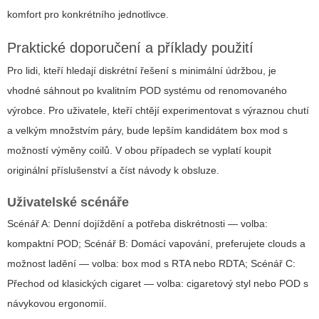
komfort pro konkrétního jednotlivce.
Praktické doporučení a příklady použití
Pro lidi, kteří hledají diskrétní řešení s minimální údržbou, je
vhodné sáhnout po kvalitním POD systému od renomovaného
výrobce. Pro uživatele, kteří chtějí experimentovat s výraznou chutí
a velkým množstvím páry, bude lepším kandidátem box mod s
možností výměny coilů. V obou případech se vyplatí koupit
originální příslušenství a číst návody k obsluze.
Uživatelské scénáře
Scénář A: Denní dojíždění a potřeba diskrétnosti — volba:
kompaktní POD; Scénář B: Domácí vapování, preferujete clouds a
možnost ladění — volba: box mod s RTA nebo RDTA; Scénář C:
Přechod od klasických cigaret — volba: cigaretový styl nebo POD s
návykovou ergonomií.