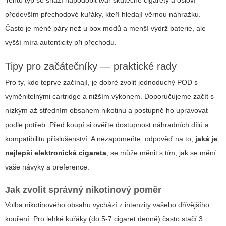
především přechodové kuřáky, kteří hledají věrnou náhražku.
Často je méně páry než u box modů a menší výdrž baterie, ale
vyšší míra autenticity při přechodu.
Tipy pro začátečníky — praktické rady
Pro ty, kdo teprve začínají, je dobré zvolit jednoduchý POD s
vyměnitelnými cartridge a nižším výkonem. Doporučujeme začít s
nízkým až středním obsahem nikotinu a postupně ho upravovat
podle potřeb. Před koupí si ověřte dostupnost náhradních dílů a
kompatibilitu příslušenství. A nezapomeňte: odpověď na to,
jaká je
nejlepší elektronická cigareta
, se může měnit s tím, jak se mění
vaše návyky a preference.
Jak zvolit správný nikotinový poměr
Volba nikotinového obsahu vychází z intenzity vašeho dřívějšího
kouření. Pro lehké kuřáky (do 5-7 cigaret denně) často stačí 3