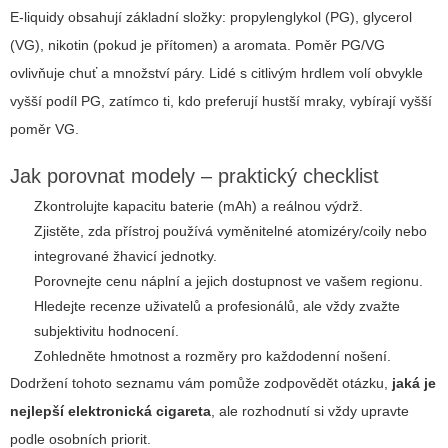
E-liquidy obsahují základní složky: propylenglykol (PG), glycerol
(VG), nikotin (pokud je přítomen) a aromata. Poměr PG/VG
ovlivňuje chuť a množství páry. Lidé s citlivým hrdlem volí obvykle
vyšší podíl PG, zatímco ti, kdo preferují hustší mraky, vybírají vyšší
poměr VG.
Jak porovnat modely – praktický checklist
Zkontrolujte kapacitu baterie (mAh) a reálnou výdrž.
Zjistěte, zda přístroj používá vyměnitelné atomizéry/coily nebo
integrované žhavicí jednotky.
Porovnejte cenu náplní a jejich dostupnost ve vašem regionu.
Hledejte recenze uživatelů a profesionálů, ale vždy zvažte
subjektivitu hodnocení.
Zohledněte hmotnost a rozměry pro každodenní nošení.
Dodržení tohoto seznamu vám pomůže zodpovědět otázku,
jaká je
nejlepší elektronická cigareta
, ale rozhodnutí si vždy upravte
podle osobních priorit.