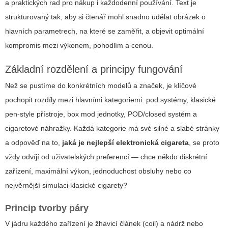
a praktických rad pro nákup i každodenní používání. Text je
strukturovaný tak, aby si čtenář mohl snadno udělat obrázek o
hlavních parametrech, na které se zaměřit, a objevit optimální
kompromis mezi výkonem, pohodlím a cenou.
Základní rozdělení a principy fungování
Než se pustíme do konkrétních modelů a značek, je klíčové
pochopit rozdíly mezi hlavními kategoriemi: pod systémy, klasické
pen-style přístroje, box mod jednotky, POD/closed systém a
cigaretové náhražky. Každá kategorie má své silné a slabé stránky
a odpověď na to,
jaká je nejlepší elektronická cigareta
, se proto
vždy odvíjí od uživatelských preferencí — chce někdo diskrétní
zařízení, maximální výkon, jednoduchost obsluhy nebo co
nejvěrnější simulaci klasické cigarety?
Princip tvorby páry
V jádru každého zařízení je žhavicí článek (coil) a nádrž nebo