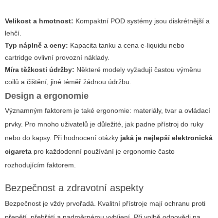
Velikost a hmotnost:
Kompaktní POD systémy jsou diskrétnější a
lehčí.
Typ náplně a ceny:
Kapacita tanku a cena e-liquidu nebo
cartridge ovlivní provozní náklady.
Míra těžkosti údržby:
Některé modely vyžadují častou výměnu
coilů a čištění, jiné téměř žádnou údržbu.
Design a ergonomie
Významným faktorem je také ergonomie: materiály, tvar a ovládací
prvky. Pro mnoho uživatelů je důležité, jak padne přístroj do ruky
nebo do kapsy. Při hodnocení otázky
jaká je nejlepší elektronická
cigareta
pro každodenní používání je ergonomie často
rozhodujícím faktorem.
Bezpečnost a zdravotní aspekty
Bezpečnost je vždy prvořadá. Kvalitní přístroje mají ochranu proti
přepětí, přehřátí a nadměrnému vybíjení. Při volbě odpovědi na