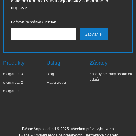
číslo pro kontrolu stavu objednávky a informací o
dopravě.
Poštovní schránka / Telefon
Produkty
Usługi
Zásady
e-cigareta-3
Blog
Zásady ochrany osobních
údajů
e-cigareta-2
Mapa webu
e-cigareta-1
IBVape Vape obchod © 2025. Všechna práva vyhrazena.
IBvape – Oficiální prodejce prémiových Elektronické cigarety