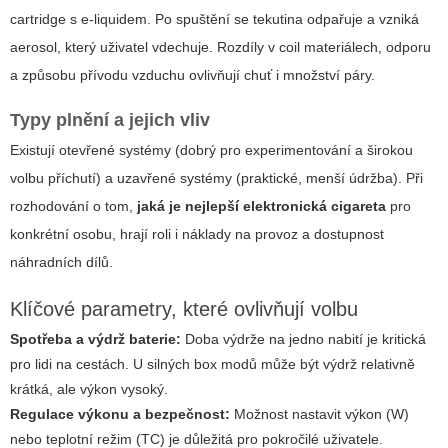
cartridge s e-liquidem. Po spuštění se tekutina odpařuje a vzniká
aerosol, který uživatel vdechuje. Rozdíly v coil materiálech, odporu
a způsobu přívodu vzduchu ovlivňují chuť i množství páry.
Typy plnění a jejich vliv
Existují otevřené systémy (dobrý pro experimentování a širokou
volbu příchutí) a uzavřené systémy (praktické, menší údržba). Při
rozhodování o tom,
jaká je nejlepší elektronická cigareta
pro
konkrétní osobu, hrají roli i náklady na provoz a dostupnost
náhradních dílů.
Klíčové parametry, které ovlivňují volbu
Spotřeba a výdrž baterie:
Doba výdrže na jedno nabití je kritická
pro lidi na cestách. U silných box modů může být výdrž relativně
krátká, ale výkon vysoký.
Regulace výkonu a bezpečnost:
Možnost nastavit výkon (W)
nebo teplotní režim (TC) je důležitá pro pokročilé uživatele.