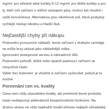
mg/ml; pro středně silné kuřáky 6-12 mg/ml; pro těžké kuřáky a pro
ty, kteří volí zařízení s nižším výstupem páry, mohou být vhodné i
vyšší koncentrace. Alternativou jsou nikotinové soli, které poskytují
rychlejší nástup nikotinu a hladší šluk.
Nejčastější chyby při nákupu
Podcenění provozních nákladů: levné zařízení s drahými cartridge
se může brzy ukázat jako nákladnější volba.
Ignorování dostupnosti servisu a náhradních dílů.
Podcenění pohodlí: těžké nebo špatně padnoucí zařízení se
nevyužívá často.
Výběr bez testování: je vhodné si zařízení vyzkoušet, pokud je to
možné.
Porovnání cen vs. kvality
Cena není vždy ukazatelem kvality, ale extrémně levné produkty
často nedisponují adekvátními bezpečnostními funkcemi. Na
druhou stranu ne vždy nejdražší model přinese nejlepší uživatelský