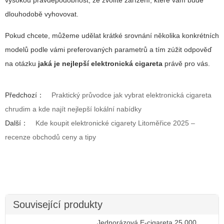
dlouhodobě vyhovovat.
Pokud chcete, můžeme udělat krátké srovnání několika konkrétních
modelů podle vámi preferovaných parametrů a tím zúžit odpověď
na otázku
jaká je nejlepší elektronická cigareta
právě pro vás.
Předchozí：
Praktický průvodce jak vybrat elektronická cigareta
chrudim a kde najít nejlepší lokální nabídky
Další：
Kde koupit elektronické cigarety Litoměřice 2025 –
recenze obchodů ceny a tipy
Související produkty
Jednorázová E-cigareta 25 000