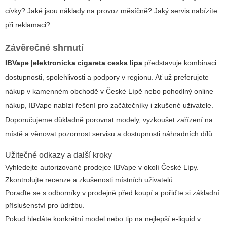
cívky? Jaké jsou náklady na provoz měsíčně? Jaký servis nabízíte
při reklamaci?
Závěrečné shrnutí
IBVape |elektronicka cigareta ceska lipa
představuje kombinaci
dostupnosti, spolehlivosti a podpory v regionu. Ať už preferujete
nákup v kamenném obchodě v České Lípě nebo pohodlný online
nákup, IBVape nabízí řešení pro začátečníky i zkušené uživatele.
Doporučujeme důkladně porovnat modely, vyzkoušet zařízení na
místě a věnovat pozornost servisu a dostupnosti náhradních dílů.
Užitečné odkazy a další kroky
Vyhledejte autorizované prodejce IBVape v okolí České Lípy.
Zkontrolujte recenze a zkušenosti místních uživatelů.
Poraďte se s odborníky v prodejně před koupí a pořiďte si základní
příslušenství pro údržbu.
Pokud hledáte konkrétní model nebo tip na nejlepší e-liquid v