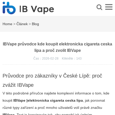
Home
>
Článek
>
Blog
IBVape průvodce kde koupit elektronicka cigareta ceska
lipa a proč zvolit IBVape
Čas：2026-02-28
Klikněte：
143
Průvodce pro zákazníky v České Lípě: proč
zvážit IBVape
V této podrobné příručce najdete komplexní informace o tom, kde
koupit
IBVape
|elektronicka cigareta ceska lipa
, jak porovnat
různé typy zařízení a proč mnoho uživatelů volí právě značku
IBVape
. Text je koncipován tak, aby pomohl jak úplným