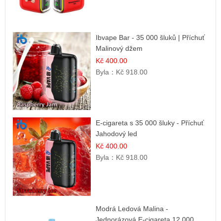
Ibvape Bar - 35 000 šluků | Příchuť
Malinový džem
Kč 400.00
Byla：
Kč 918.00
E-cigareta s 35 000 šluky - Příchuť
Jahodový led
Kč 400.00
Byla：
Kč 918.00
Modrá Ledová Malina -
Jednorázová E-cigareta 12 000