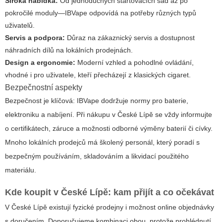
Široká nabídka:
Od jednoduchých startovacích sad až po
pokročilé moduly—IBVape odpovídá na potřeby různých typů
uživatelů.
Servis a podpora:
Důraz na zákaznický servis a dostupnost
náhradních dílů na lokálních prodejnách.
Design a ergonomie:
Moderní vzhled a pohodlné ovládání,
vhodné i pro uživatele, kteří přecházejí z klasických cigaret.
Bezpečnostní aspekty
Bezpečnost je klíčová: IBVape dodržuje normy pro baterie,
elektroniku a nabíjení. Při nákupu v České Lípě se vždy informujte
o certifikátech, záruce a možnosti odborné výměny baterií či cívky.
Mnoho lokálních prodejců má školený personál, který poradí s
bezpečným používáním, skladováním a likvidací použitého
materiálu.
Kde koupit v České Lípě: kam přijít a co očekávat
V České Lípě existují fyzické prodejny i možnost online objednávky
s doručením. Doporučujeme kombinaci obou, protože prohlédnutí