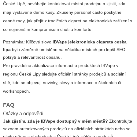
České Lípě, neváhejte kontaktovat místní prodejnu a zjistit, zda
mají vystavené demo kusy. Zkušený personál často poskytne
cenné rady, jak přejít z tradičních cigaret na elektronická zařízení s
co nejmenším kompromisem chuti a komfortu.
Poznámka: Klíčové slovo
IBVape |elektronicka cigareta ceska
lipa
bylo záměrně umístěno na několika místech pro lepší SEO
pokrytí a relevantnost obsahu.
Pro pravidelné aktualizace informací o produktech IBVape v
regionu České Lípy sledujte oficiální stránky prodejců a sociální
sítě, kde se objevují novinky, slevy a informace o školeních či
workshopech.
FAQ
Otázky a odpovědi
Jak zjistím, zda je IBVape dostupný v mém městě?
Zkontrolujte
seznam autorizovaných prodejců na oficiálních stránkách nebo se
ptejte přímo v obchodech v České Lípě; většina prodejců