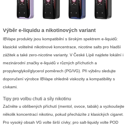
Výběr e-liquidu a nikotinových variant
IBVape
produkty jsou kompatibilní s širokým spektrem e-liquidů:
klasické volitelné nikotinové koncentrace, nicotine salts pro hladší
zážitek a také zero-nicotine varianty. V České Lípě najdete lokální i
mezinárodní značky e-liquidů v různých příchutích a
propylenglykol/glycerol poměrech (PG/VG). Při výběru sledujte
doporučení výrobce IBVape ohledně viskozity a kompatibility s
cívkami.
Tipy pro volbu chuti a síly nikotinu
Začněte u oblíbených příchutí (mentol, ovoce, tabák) a vyzkoušejte
několik koncentrací nikotinu, pokud přecházíte z klasických cigaret.
Pro vysoký obsah VG volte širší cívky; pro salt-liquidy volte POD