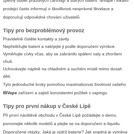
zpětný odběr prázdných cartridgí a starých baterií. IBVape i lokální
prodejci často informují o škodlivosti nesprávné likvidace a
doporučují odpovědné chování uživatelů.
Tipy pro bezproblémový provoz
Pravidelně čistěte kontakty a závity.
Nepřetěžujte baterii a nabíjejte ji podle doporučení výrobce.
Vyměňujte cívky včas, aby se zabránilo spálení vaty a zhoršení
chuti.
Uchovávejte náplně na chladném a suchém místě mimo dosah
dětí.
Tyto jednoduché kroky pomohou maximalizovat životnost vašeho
IBVape
zařízení a zajistí konzistentní požitek z vapingu.
Tipy pro první nákup v České Lípě
Při první návštěvě obchodu v České Lípě požádejte o demo,
porovnejte několik modelů a ptejte se na doporučení e-liquidu.
Doporučené otázky: Jaká je výdrž baterie? Jak snadná je výměna