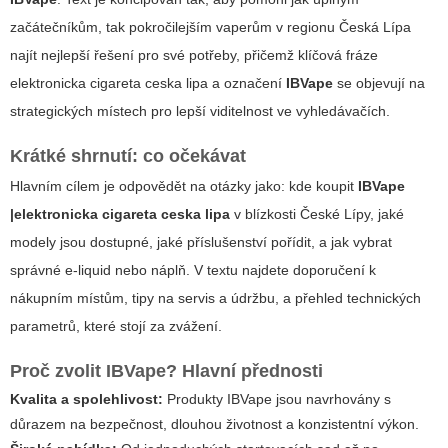
začátečníkům, tak pokročilejším vaperům v regionu Česká Lípa
najít nejlepší řešení pro své potřeby, přičemž klíčová fráze
elektronicka cigareta ceska lipa
a označení
IBVape
se objevují na
strategických místech pro lepší viditelnost ve vyhledávačích.
Krátké shrnutí: co očekávat
Hlavním cílem je odpovědět na otázky jako: kde koupit
IBVape
|elektronicka cigareta ceska lipa
v blízkosti České Lípy, jaké
modely jsou dostupné, jaké příslušenství pořídit, a jak vybrat
správné e-liquid nebo náplň. V textu najdete doporučení k
nákupním místům, tipy na servis a údržbu, a přehled technických
parametrů, které stojí za zvážení.
Proč zvolit IBVape? Hlavní přednosti
Kvalita a spolehlivost:
Produkty IBVape jsou navrhovány s
důrazem na bezpečnost, dlouhou životnost a konzistentní výkon.