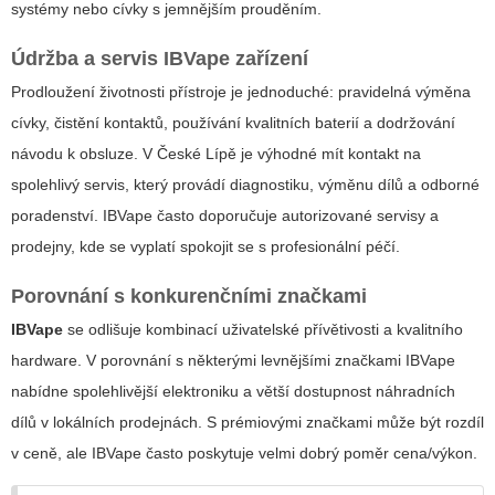
systémy nebo cívky s jemnějším prouděním.
Údržba a servis IBVape zařízení
Prodloužení životnosti přístroje je jednoduché: pravidelná výměna
cívky, čistění kontaktů, používání kvalitních baterií a dodržování
návodu k obsluze. V České Lípě je výhodné mít kontakt na
spolehlivý servis, který provádí diagnostiku, výměnu dílů a odborné
poradenství. IBVape často doporučuje autorizované servisy a
prodejny, kde se vyplatí spokojit se s profesionální péčí.
Porovnání s konkurenčními značkami
IBVape
se odlišuje kombinací uživatelské přívětivosti a kvalitního
hardware. V porovnání s některými levnějšími značkami IBVape
nabídne spolehlivější elektroniku a větší dostupnost náhradních
dílů v lokálních prodejnách. S prémiovými značkami může být rozdíl
v ceně, ale IBVape často poskytuje velmi dobrý poměr cena/výkon.