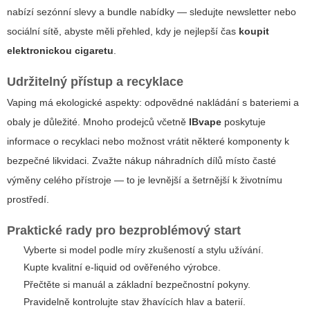
nabízí sezónní slevy a bundle nabídky — sledujte newsletter nebo
sociální sítě, abyste měli přehled, kdy je nejlepší čas
koupit
elektronickou cigaretu
.
Udržitelný přístup a recyklace
Vaping má ekologické aspekty: odpovědné nakládání s bateriemi a
obaly je důležité. Mnoho prodejců včetně
IBvape
poskytuje
informace o recyklaci nebo možnost vrátit některé komponenty k
bezpečné likvidaci. Zvažte nákup náhradních dílů místo časté
výměny celého přístroje — to je levnější a šetrnější k životnímu
prostředí.
Praktické rady pro bezproblémový start
Vyberte si model podle míry zkušeností a stylu užívání.
Kupte kvalitní e-liquid od ověřeného výrobce.
Přečtěte si manuál a základní bezpečnostní pokyny.
Pravidelně kontrolujte stav žhavících hlav a baterií.