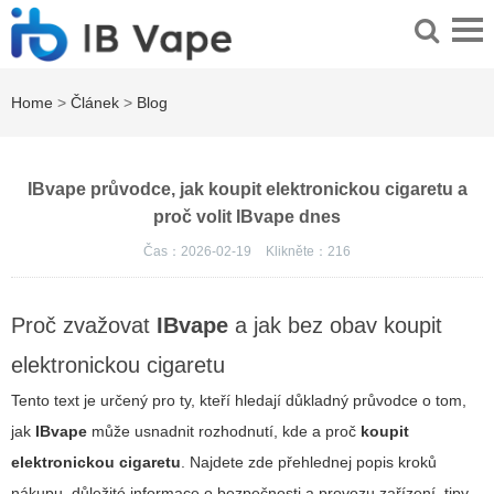
Home
>
Článek
>
Blog
IBvape průvodce, jak koupit elektronickou cigaretu a
proč volit IBvape dnes
Čas：2026-02-19
Klikněte：
216
Proč zvažovat
IBvape
a jak bez obav
koupit
elektronickou cigaretu
Tento text je určený pro ty, kteří hledají důkladný průvodce o tom,
jak
IBvape
může usnadnit rozhodnutí, kde a proč
koupit
elektronickou cigaretu
. Najdete zde přehlednej popis kroků
nákupu, důležité informace o bezpečnosti a provozu zařízení, tipy