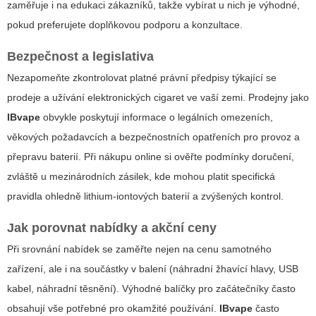
zaměřuje i na edukaci zákazníků, takže vybírat u nich je výhodné,
pokud preferujete doplňkovou podporu a konzultace.
Bezpečnost a legislativa
Nezapomeňte zkontrolovat platné právní předpisy týkající se
prodeje a užívání elektronických cigaret ve vaší zemi. Prodejny jako
IBvape
obvykle poskytují informace o legálních omezeních,
věkových požadavcích a bezpečnostních opatřeních pro provoz a
přepravu baterií. Při nákupu online si ověřte podmínky doručení,
zvláště u mezinárodních zásilek, kde mohou platit specifická
pravidla ohledně lithium-iontových baterií a zvýšených kontrol.
Jak porovnat nabídky a akční ceny
Při srovnání nabídek se zaměřte nejen na cenu samotného
zařízení, ale i na součástky v balení (náhradní žhavící hlavy, USB
kabel, náhradní těsnění). Výhodné balíčky pro začátečníky často
obsahují vše potřebné pro okamžité používání.
IBvape
často