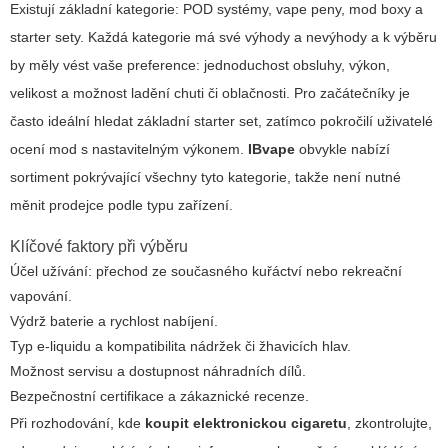
Existují základní kategorie: POD systémy, vape peny, mod boxy a
starter sety. Každá kategorie má své výhody a nevýhody a k výběru
by měly vést vaše preference: jednoduchost obsluhy, výkon,
velikost a možnost ladění chuti či oblačnosti. Pro začátečníky je
často ideální hledat základní starter set, zatímco pokročilí uživatelé
ocení mod s nastavitelným výkonem.
IBvape
obvykle nabízí
sortiment pokrývající všechny tyto kategorie, takže není nutné
měnit prodejce podle typu zařízení.
Klíčové faktory při výběru
Účel užívání: přechod ze současného kuřáctví nebo rekreační
vapování.
Výdrž baterie a rychlost nabíjení.
Typ e-liquidu a kompatibilita nádržek či žhavicích hlav.
Možnost servisu a dostupnost náhradních dílů.
Bezpečnostní certifikace a zákaznické recenze.
Při rozhodování, kde
koupit elektronickou cigaretu
, zkontrolujte,