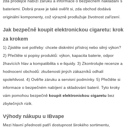
zda prodejce nabízí záruku a informace o bezpečném nakládání s
bateriemi. Dobrá praxe je také ověřit si, zda obchod dodává
originální komponenty, což výrazně prodlužuje životnost zařízení.
Jak bezpečně
koupit elektronickou cigaretu
: krok
za krokem
1) Zjistěte své potřeby: chcete diskrétní přístroj nebo silný výkon?
2) Přečtěte si popisy produktů: výkon, kapacita baterie, odpor
žhavících hlav a kompatibilita s e-liquidy. 3) Zkontrolujte recenze a
hodnocení obchodů: zkušenosti jiných zákazníků odhalí
spolehlivost. 4) Ověřte záruku a servisní podmínky. 5) Přečtěte si
informace o bezpečném nabíjení a skladování baterií. Tyto kroky
vám pomohou bezpečně
koupit elektronickou cigaretu
bez
zbytečných rizik.
Výhody nákupu u
IBvape
Mezi hlavní přednosti patří dostupnost širokého sortimentu,