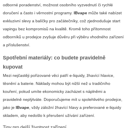
odborné poradenství, možnost osobního vyzvednutí či rychlé
doručení a často i věrnostní programy.
IBvape
může také nabízet
exkluzivní slevy a balíčky pro začátečníky, což zjednodušuje start
vapingu bez kompromisů na kvalitě. Kromě toho přítomnost
odborníků u prodejce zvyšuje důvěru při výběru vhodného zařízení
a příslušenství.
Spotřební materiály: co budete pravidelně
kupovat
Mezi nejčastěji pořizované věci patří e-liquidy, žhavící hlavice,
těsnění a baterie. Náklady mohou být nižší než u tradičního
kouření, pokud umíte ekonomicky zacházet s náplněmi a
pravidelně neplýtváte. Doporučujeme mít u spolehlivého prodejce,
jako je
IBvape
, vždy záložní žhavící hlavy a preferované e-liquidy
skladem, aby nedošlo k přerušení užívání zařízení.
Tipy pro delší životnost zařízení