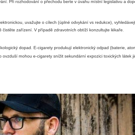
ání. Při rozhodování o přechodu berte v úvahu místní legislativu a do
ktronickou, uvažujte o cílech (úplné odvykání vs redukce), vyhledávejt
čistěte zařízení. V případě zdravotních obtíží konzultujte lékaře.
kologický dopad. E-cigarety produkují elektronický odpad (baterie, ato
o ovzduší mohou e-cigarety snížit sekundární expozici toxických látek j