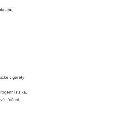
obsahují
sické cigarety
ogenní rizika,
vé" řešení,