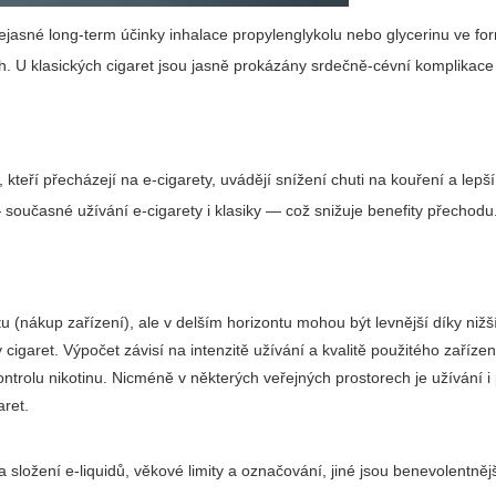
 nejasné long-term účinky inhalace propylenglykolu nebo glycerinu ve fo
ch. U klasických cigaret jsou jasně prokázány srdečně-cévní komplikac
, kteří přecházejí na e-cigarety, uvádějí snížení chuti na kouření a lepš
současné užívání e-cigarety i klasiky — což snižuje benefity přechodu.
tu (nákup zařízení), ale v delším horizontu mohou být levnější díky ni
cigaret. Výpočet závisí na intenzitě užívání a kvalitě použitého zařízen
kontrolu nikotinu. Nicméně v některých veřejných prostorech je užívání i
aret.
 složení e-liquidů, věkové limity a označování, jiné jsou benevolentnějš