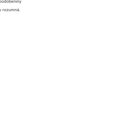
napodobeniny
ky rozumná.