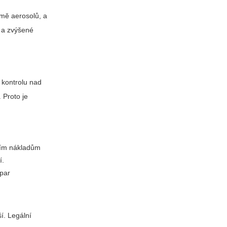
rmě aerosolů, a
e a zvýšené
í kontrolu nad
 Proto je
žším nákladům
í.
 par
í. Legální