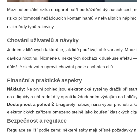
Mezi potenciální rizika e-cigaret patří podráždění dýchacích cest,
riziko přítomnosti nežádoucích kontaminantů v nekvalitních náplní
riziko řady typů rakoviny.
Chování uživatelů a návyky
Jedním z klíčových faktorů je, jak lidé používají obě varianty. Mnozí
dávkou nikotinu. Nicméně u některých dochází k dual-use efektu — 
důležité sledovat a upravit chování podle osobních cílů.
Finanční a praktické aspekty
Náklady:
Na první pohled jsou elektronické systémy dražší při star
na e-liquidy a náhradní díly oproti každodenním výdajům na balíčky 
Dostupnost a pohodlí:
E-cigarety nabízejí širší výběr příchutí a 
elektronických zařízení omezeno stejně jako kouření klasických cig
Bezpečnost a regulace
Regulace se liší podle zemí: některé státy mají přísné požadavky na