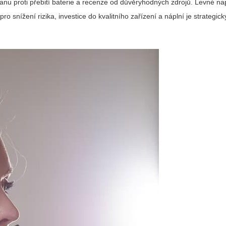
chranu proti přebití baterie a recenze od důvěryhodných zdrojů. Levné 
 snížení rizika, investice do kvalitního zařízení a náplní je strategic