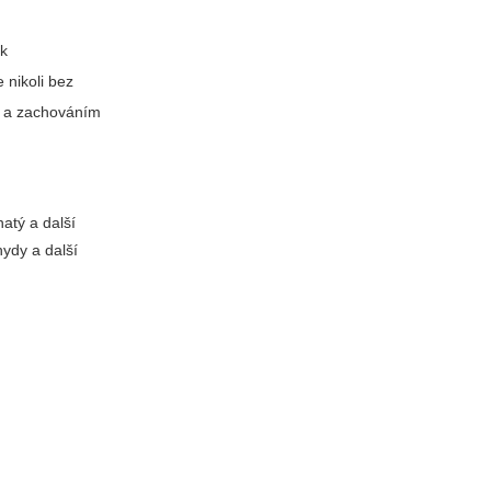
ak
e nikoli bez
n a zachováním
atý a další
hydy a další