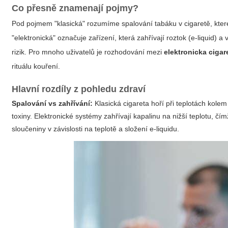
Co přesně znamenají pojmy?
Pod pojmem "klasická" rozumíme spalování tabáku v cigaretě, které
"elektronická" označuje zařízení, která zahřívají roztok (e-liquid) a 
rizik. Pro mnoho uživatelů je rozhodování mezi
elektronicka cigar
rituálu kouření.
Hlavní rozdíly z pohledu zdraví
Spalování vs zahřívání:
Klasická cigareta hoří při teplotách kole
toxiny. Elektronické systémy zahřívají kapalinu na nižší teplotu, č
sloučeniny v závislosti na teplotě a složení e-liquidu.