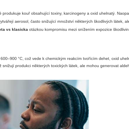
 produkuje kouř obsahující toxiny, karcinogeny a oxid uhelnatý. Naop
vytvářejí aerosol, často snižující množství některých škodlivých látek, al
eta vs klasicka
otázkou kompromisu mezi snížením expozice škodlivi
m 600–900 °C, což vede k chemickým reakcím tvořícím dehet, oxid uheln
ímž snižují produkci některých toxických látek, ale mohou generovat alde