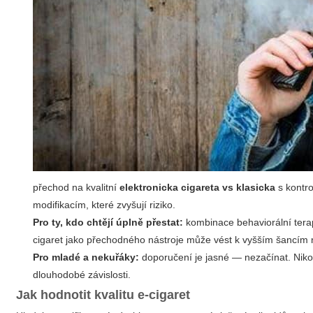
přechod na kvalitní
elektronicka cigareta vs klasicka
s kontr
modifikacím, které zvyšují riziko.
Pro ty, kdo chtějí úplně přestat:
kombinace behaviorální terap
cigaret jako přechodného nástroje může vést k vyšším šancím
Pro mladé a nekuřáky:
doporučení je jasné — nezačínat. Nikot
dlouhodobé závislosti.
Jak hodnotit kvalitu e-cigaret