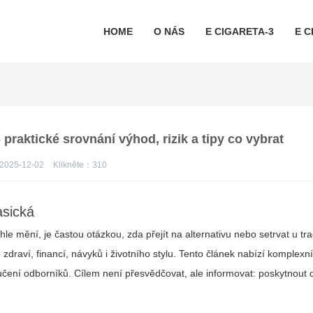
HOME
O NÁS
E CIGARETA-3
E C
- praktické srovnání výhod, rizik a tipy co vybrat
2025-12-02
Klikněte：
310
asická
e mění, je častou otázkou, zda přejít na alternativu nebo setrvat u trad
zdraví, financí, návyků i životního stylu. Tento článek nabízí komplexní
učení odborníků. Cílem není přesvědčovat, ale informovat: poskytnout 