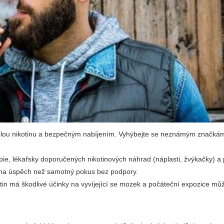
olou nikotinu a bezpečným nabíjením. Vyhýbejte se neznámým značká
ie, lékařsky doporučených nikotinových náhrad (náplasti, žvýkačky) a
 na úspěch než samotný pokus bez podpory.
in má škodlivé účinky na vyvíjející se mozek a počáteční expozice můž