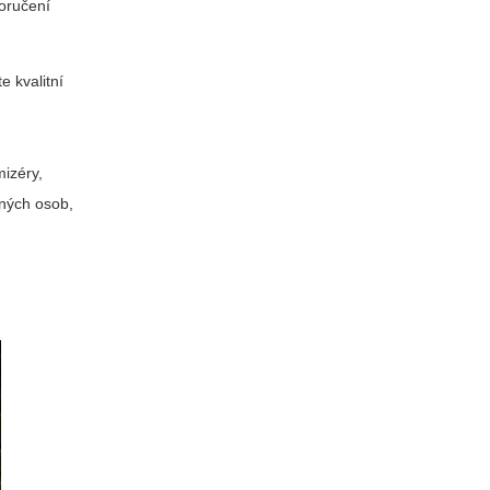
poručení
e kvalitní
mizéry,
iných osob,