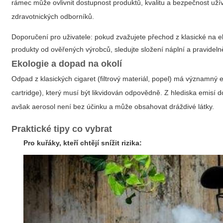
rámec může ovlivnit dostupnost produktů, kvalitu a bezpečnost užív
zdravotnických odborníků.
Doporučení pro uživatele: pokud zvažujete přechod z klasické na ele
produkty od ověřených výrobců, sledujte složení náplní a pravidelně 
Ekologie a dopad na okolí
Odpad z klasických cigaret (filtrový materiál, popel) má významný e
cartridge), který musí být likvidován odpovědně. Z hlediska emisí d
avšak aerosol není bez účinku a může obsahovat dráždivé látky.
Praktické tipy co vybrat
Pro kuřáky, kteří chtějí snížit rizika: