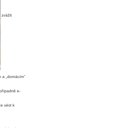
zvážit
m a „domácím“
 případně e-
e vést k