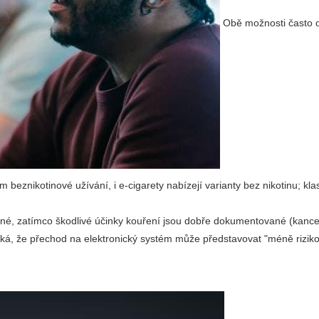
Obě možnosti často 
lem
beznikotinové
užívání, i e-cigarety nabízejí varianty bez nikotinu; kla
é, zatímco škodlivé účinky kouření jsou dobře dokumentované (kancer
íká, že přechod na elektronický systém může představovat "méně riziko