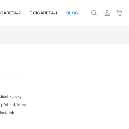
IGARETA-2
E CIGARETA-1
BLOG
iční klasiky.
 přehled, který
dostatek