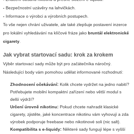
-
Bezpečnostní uzávěry na lahvičkách.
-
Informace o výrobci a výrobních postupech.
To vše nejen chrání uživatele, ale také zlepšuje postavení inzerce
pro lokální vyhledávání na klíčové fráze jako
bruntál elektronické
cigarety
.
Jak vybrat startovací sadu: krok za krokem
Výběr startovací sady může být pro začátečníka náročný.
Následující body vám pomohou udělat informované rozhodnutí:
Zhodnocení očekávání:
Kolik chcete vydržet na jedno nabití?
Potřebujete mobilní kompaktní zařízení nebo větší modul s
delší výdrží?
Určení úrovně nikotinu:
Pokud chcete nahradit klasické
cigarety, zjistěte, jaké koncentrace nikotinu vám vyhovují a zda
výrobek podporuje freebase nebo nikotinové soli (nic salt).
Kompatibilita s e-liquidy:
Některé sady fungují lépe s vyšší