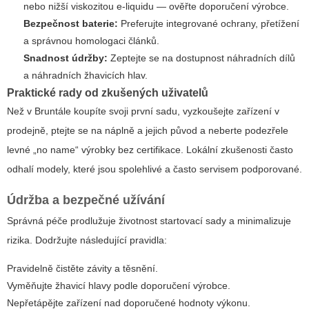
nebo nižší viskozitou e-liquidu — ověřte doporučení výrobce.
Bezpečnost baterie:
Preferujte integrované ochrany, přetížení
a správnou homologaci článků.
Snadnost údržby:
Zeptejte se na dostupnost náhradních dílů
a náhradních žhavicích hlav.
Praktické rady od zkušených uživatelů
Než v Bruntále koupíte svoji první sadu, vyzkoušejte zařízení v
prodejně, ptejte se na náplně a jejich původ a neberte podezřele
levné „no name“ výrobky bez certifikace. Lokální zkušenosti často
odhalí modely, které jsou spolehlivé a často servisem podporované.
Údržba a bezpečné užívání
Správná péče prodlužuje životnost startovací sady a minimalizuje
rizika. Dodržujte následující pravidla:
Pravidelně čistěte závity a těsnění.
Vyměňujte žhavicí hlavy podle doporučení výrobce.
Nepřetápějte zařízení nad doporučené hodnoty výkonu.