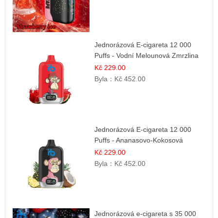
Jednorázová E-cigareta 12 000
Puffs - Vodní Melounová Zmrzlina
Kč 229.00
Byla：
Kč 452.00
Jednorázová E-cigareta 12 000
Puffs - Ananasovo-Kokosová
Zmrzlina
Kč 229.00
Byla：
Kč 452.00
Jednorázová e-cigareta s 35 000