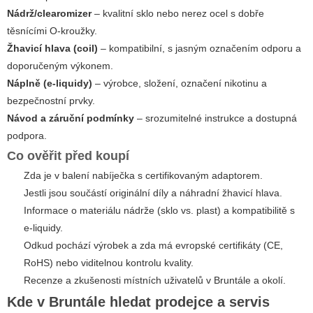
Nádrž/clearomizer
– kvalitní sklo nebo nerez ocel s dobře
těsnícími O-kroužky.
Žhavicí hlava (coil)
– kompatibilní, s jasným označením odporu a
doporučeným výkonem.
Náplně (e-liquidy)
– výrobce, složení, označení nikotinu a
bezpečnostní prvky.
Návod a záruční podmínky
– srozumitelné instrukce a dostupná
podpora.
Co ověřit před koupí
Zda je v balení nabíječka s certifikovaným adaptorem.
Jestli jsou součástí originální díly a náhradní žhavicí hlava.
Informace o materiálu nádrže (sklo vs. plast) a kompatibilitě s
e-liquidy.
Odkud pochází výrobek a zda má evropské certifikáty (CE,
RoHS) nebo viditelnou kontrolu kvality.
Recenze a zkušenosti místních uživatelů v Bruntále a okolí.
Kde v Bruntále hledat prodejce a servis