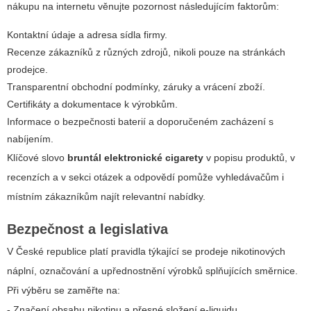
nákupu na internetu věnujte pozornost následujícím faktorům:
Kontaktní údaje a adresa sídla firmy.
Recenze zákazníků z různých zdrojů, nikoli pouze na stránkách
prodejce.
Transparentní obchodní podmínky, záruky a vrácení zboží.
Certifikáty a dokumentace k výrobkům.
Informace o bezpečnosti baterií a doporučeném zacházení s
nabíjením.
Klíčové slovo
bruntál elektronické cigarety
v popisu produktů, v
recenzích a v sekci otázek a odpovědí pomůže vyhledávačům i
místním zákazníkům najít relevantní nabídky.
Bezpečnost a legislativa
V České republice platí pravidla týkající se prodeje nikotinových
náplní, označování a upřednostnění výrobků splňujících směrnice.
Při výběru se zaměřte na:
-
Značení obsahu nikotinu a přesné složení e-liquidu.