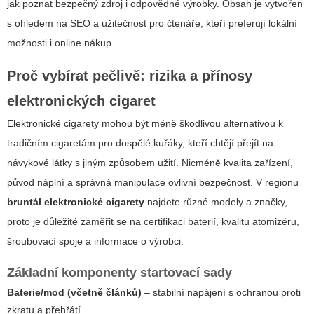
jak poznat bezpečný zdroj i odpovědné výrobky. Obsah je vytvořen
s ohledem na SEO a užitečnost pro čtenáře, kteří preferují lokální
možnosti i online nákup.
Proč vybírat pečlivě: rizika a přínosy
elektronických cigaret
Elektronické cigarety mohou být méně škodlivou alternativou k
tradičním cigaretám pro dospělé kuřáky, kteří chtějí přejít na
návykové látky s jiným způsobem užití. Nicméně kvalita zařízení,
původ náplní a správná manipulace ovlivní bezpečnost. V regionu
bruntál elektronické cigarety
najdete různé modely a značky,
proto je důležité zaměřit se na certifikaci baterií, kvalitu atomizéru,
šroubovací spoje a informace o výrobci.
Základní komponenty startovací sady
Baterie/mod (včetně článků)
– stabilní napájení s ochranou proti
zkratu a přehřátí.