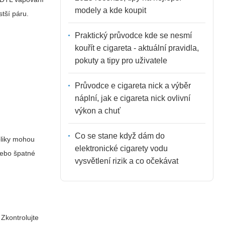
modely a kde koupit
tší páru.
Praktický průvodce kde se nesmí
kouřít e cigareta - aktuální pravidla,
pokuty a tipy pro uživatele
Průvodce e cigareta nick a výběr
náplní, jak e cigareta nick ovlivní
výkon a chuť
Co se stane když dám do
epliky mohou
elektronické cigarety vodu
 nebo špatné
vysvětlení rizik a co očekávat
 Zkontrolujte