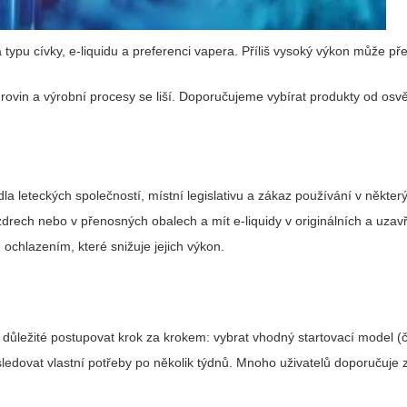
typu cívky, e-liquidu a preferenci vapera. Příliš vysoký výkon může přep
surovin a výrobní procesy se liší. Doporučujeme vybírat produkty od os
la leteckých společností, místní legislativu a zákaz používání v někter
drech nebo v přenosných obalech a mít e-liquidy v originálních a uza
ochlazením, které snižuje jejich výkon.
e důležité postupovat krok za krokem: vybrat vhodný startovací model 
 sledovat vlastní potřeby po několik týdnů. Mnoho uživatelů doporučuje z