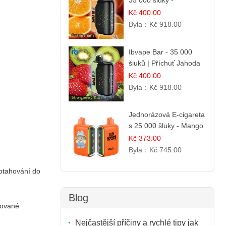
35 000 šluky -
Pomerančový džem
Kč 400.00
Byla：
Kč 918.00
Ibvape Bar - 35 000
šluků | Příchuť Jahoda
& Kiwi
Kč 400.00
Byla：
Kč 918.00
Jednorázová E-cigareta
s 25 000 šluky - Mango
& Ananas
Kč 373.00
Byla：
Kč 745.00
potahování do
Blog
rované
Nejčastější příčiny a rychlé tipy jak