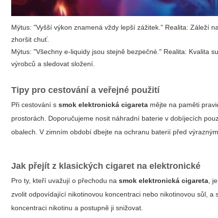
Mýtus: "Vyšší výkon znamená vždy lepší zážitek." Realita: Záleží na 
zhoršit chuť.
Mýtus: "Všechny e-liquidy jsou stejně bezpečné." Realita: Kvalita 
výrobců a sledovat složení.
Tipy pro cestování a veřejné použití
Při cestování s
smok elektronická cigareta
mějte na paměti pravid
prostorách. Doporučujeme nosit náhradní baterie v dobíjecích pouz
obalech. V zimním období dbejte na ochranu baterií před výrazným 
Jak přejít z klasických cigaret na elektronické
Pro ty, kteří uvažují o přechodu na
smok elektronická cigareta
, j
zvolit odpovídající nikotinovou koncentraci nebo nikotinovou sůl, a
koncentraci nikotinu a postupně ji snižovat.