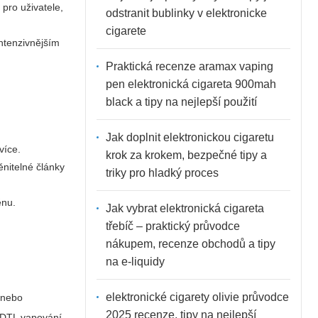
pro uživatele,
odstranit bublinky v elektronicke
cigarete
ntenzivnějším
Praktická recenze aramax vaping
pen elektronická cigareta 900mah
black a tipy na nejlepší použití
Jak doplnit elektronickou cigaretu
více.
krok za krokem, bezpečné tipy a
nitelné články
triky pro hladký proces
ěnu.
Jak vybrat elektronická cigareta
třebíč – praktický průvodce
nákupem, recenze obchodů a tipy
na e-liquidy
elektronické cigarety olivie průvodce
 nebo
2025 recenze, tipy na nejlepší
ní DTL vapování