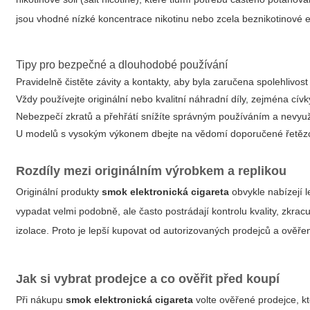
jsou vhodné nízké koncentrace nikotinu nebo zcela beznikotinové e
Tipy pro bezpečné a dlouhodobé používání
Pravidelně čistěte závity a kontakty, aby byla zaručena spolehlivost
Vždy používejte originální nebo kvalitní náhradní díly, zejména cívk
Nebezpečí zkratů a přehřátí snížíte správným používáním a nevy
U modelů s vysokým výkonem dbejte na vědomí doporučené řetězce
Rozdíly mezi originálním výrobkem a replikou
Originální produkty
smok elektronická cigareta
obvykle nabízejí l
vypadat velmi podobně, ale často postrádají kontrolu kvality, zkrac
izolace. Proto je lepší kupovat od autorizovaných prodejců a ověř
Jak si vybrat prodejce a co ověřit před koupí
Při nákupu
smok elektronická cigareta
volte ověřené prodejce, kt