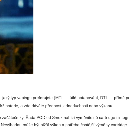
rů: jaký typ vapingu preferujete (MTL — útlé potahování, DTL — přímé 
výdrž baterie, a zda dáváte přednost jednoduchosti nebo výkonu.
 začátečníky. Řada POD od Smok nabízí vyměnitelné cartridge i integ
. Nevýhodou může být nižší výkon a potřeba častější výměny cartridge.