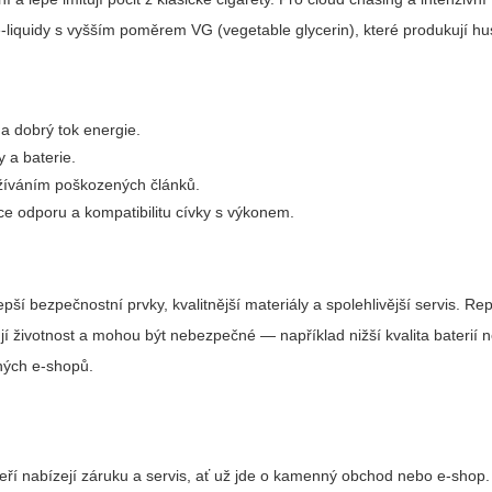
-liquidy s vyšším poměrem VG (vegetable glycerin), které produkují hus
 a dobrý tok energie.
y a baterie.
užíváním poškozených článků.
 odporu a kompatibilitu cívky s výkonem.
epší bezpečnostní prvky, kvalitnější materiály a spolehlivější servis. R
ují životnost a mohou být nebezpečné — například nižší kvalita baterií
ených e-shopů.
eří nabízejí záruku a servis, ať už jde o kamenný obchod nebo e-shop.