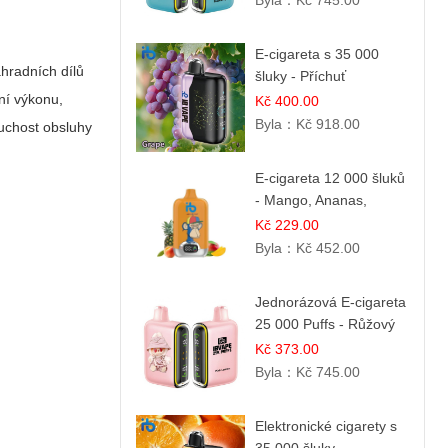
Byla：
Kč 745.00
E-cigareta s 35 000
hradních dílů
šluky - Příchuť
čerstvého hroznů
ání výkonu,
Kč 400.00
Byla：
Kč 918.00
duchost obsluhy
E-cigareta 12 000 šluků
- Mango, Ananas,
Broskev
Kč 229.00
Byla：
Kč 452.00
Jednorázová E-cigareta
25 000 Puffs - Růžový
Citrón
Kč 373.00
Byla：
Kč 745.00
Elektronické cigarety s