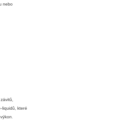
du nebo
závitů,
liquidů, které
 výkon.