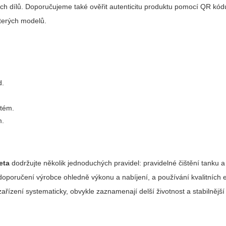
ch dílů. Doporučujeme také ověřit autenticitu produktu pomocí QR kó
terých modelů.
d.
stém.
m.
eta
dodržujte několik jednoduchých pravidel: pravidelné čištění tanku a 
oporučení výrobce ohledně výkonu a nabíjení, a používání kvalitních e-
zařízení systematicky, obvykle zaznamenají delší životnost a stabilnější