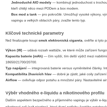
Jednoduché AIO modely
— kombinují jednoduchost s trochou 
kteří chtějí něco mezi PODem a box modem.
Box mod a tank
— pro pokročilé. Umožňují vysoké výkony, výmě
vapingu a velkých oblacích páry, zvažte tento typ.
Klíčové technické parametry
Než finalizujete koupi
smok elektronická cigareta
, ověřte si tyto 
Výkon (W)
— udává rozsah wattáže, ve které může zařízení fungov
Kapacita baterie (mAh)
— čím vyšší, tím delší výdrž mezi nabití
18650/21700/20700.
Typ napájení
— integrovaná baterie versus vyměnitelné články. Int
Kompatibilita žhavicích hlav
— dobré je zjistit, jaké coily zařízen
Airflow
— ovlivňuje odpor potahu a množství páry. Nastavitelné airf
Výběr vhodného e-liquidu a nikotinového profilu
Dalším aspektem bezpečného a příjemného vapingu je výběr e-liquid
nikotinové soli (salt nicotine), které tlumí potřebu častého potahová