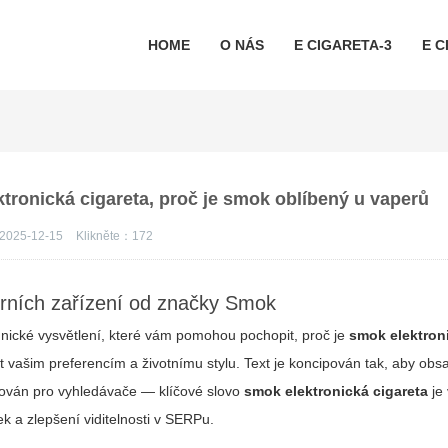
HOME
O NÁS
E CIGARETA-3
E C
ktronická cigareta, proč je smok oblíbený u vaperů
2025-12-15
Klikněte：
172
erních zařízení od značky Smok
chnické vysvětlení, které vám pomohou pochopit, proč je
smok elektron
vat vašim preferencím a životnímu stylu. Text je koncipován tak, aby obs
izován pro vyhledávače — klíčové slovo
smok elektronická cigareta
je 
 a zlepšení viditelnosti v SERPu.