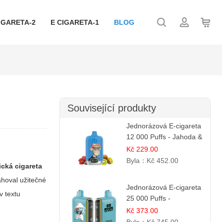
IGARETA-2
E CIGARETA-1
BLOG
Související produkty
Jednorázová E-cigareta
12 000 Puffs - Jahoda &
Kiwi
Kč 229.00
Byla：
Kč 452.00
ická cigareta
ahoval užitečné
Jednorázová E-cigareta
v textu
25 000 Puffs -
Ostružina & Borůvka
Kč 373.00