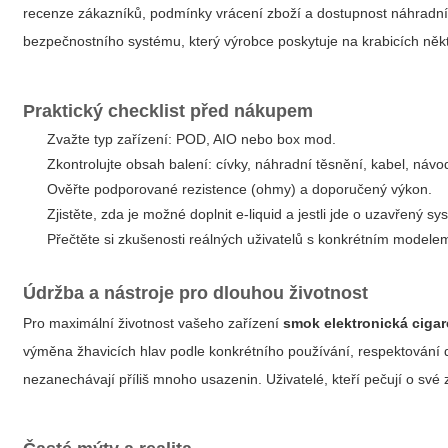
recenze zákazníků, podmínky vrácení zboží a dostupnost náhradní
bezpečnostního systému, který výrobce poskytuje na krabicích něk
Praktický checklist před nákupem
Zvažte typ zařízení: POD, AIO nebo box mod.
Zkontrolujte obsah balení: cívky, náhradní těsnění, kabel, návo
Ověřte podporované rezistence (ohmy) a doporučený výkon.
Zjistěte, zda je možné doplnit e-liquid a jestli jde o uzavřený sy
Přečtěte si zkušenosti reálných uživatelů s konkrétním modele
Údržba a nástroje pro dlouhou životnost
Pro maximální životnost vašeho zařízení
smok elektronická cigar
výměna žhavicích hlav podle konkrétního používání, respektování d
nezanechávají příliš mnoho usazenin. Uživatelé, kteří pečují o své 