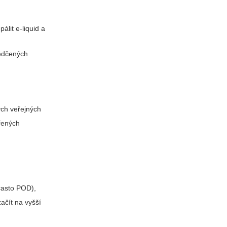
álit e-liquid a
vědčených
ých veřejných
vřených
(často POD),
ačít na vyšší