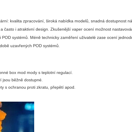
ární: kvalita zpracování, široká nabídka modelů, snadná dostupnost ná
u a často i atraktivní design. Zkušenější vaper ocení možnost nastavov
ů či POD systémů. Méně technicky zaměření uživatelé zase ocení jedno
době uzavřených POD systémů.
né box mod mody s teplotní regulací.
ví jsou běžně dostupné.
y s ochranou proti zkratu, přepětí apod.
.