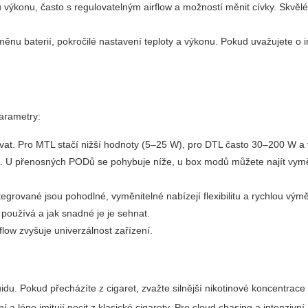
výkonu, často s regulovatelným airflow a možností měnit cívky. Skvělé 
nu baterií, pokročilé nastavení teploty a výkonu. Pokud uvažujete o i
parametry:
at. Pro MTL stačí nižší hodnoty (5–25 W), pro DTL často 30–200 W a 
mi. U přenosných PODů se pohybuje níže, u box modů můžete najít vymě
egrované jsou pohodlné, vyměnitelné nabízejí flexibilitu a rychlou vým
í používá a jak snadné je je sehnat.
low zvyšuje univerzálnost zařízení.
u. Pokud přecházíte z cigaret, zvažte silnější nikotinové koncentrace
ní a lépe imitují pocit z klasické cigarety. Pro cloud chasing a intenziv