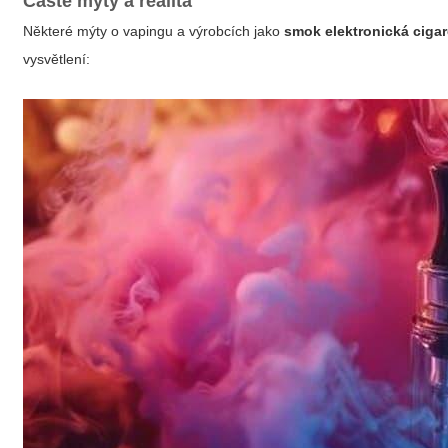
Časté mýty a realita
Některé mýty o vapingu a výrobcích jako
smok elektronická cigar
vysvětlení: