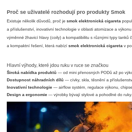
Proč se uživatelé rozhodují pro produkty Smok
Existuje několik důvodů, proč je
smok elektronická cigareta
popul
a příslušenství, inovativní technologie v oblasti atomizace a výkon
výměnné žhavicí hlavy (coily) a kompatibilitu s různými typy tank
a kompaktní řešení, která nabízí
smok elektronická cigareta
v po
Hlavní výhody, které jdou ruku v ruce se značkou
Široká nabídka produktů
— od mini přenosných PODů až po výkon
Dostupnost náhradních dílů
— cívky, skla, těsnění a příslušenst
Inovativní technologie
— airflow systém, regulace výkonu, chipset
Design a ergonomie
— výrobky bývají stylové a pohodlné do ruky