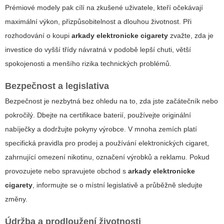
Prémiové modely pak cílí na zkušené uživatele, kteří očekávají
maximální výkon, přizpůsobitelnost a dlouhou životnost. Při
rozhodování o koupi
arkady elektronicke cigarety
zvažte, zda je
investice do vyšší třídy návratná v podobě lepší chuti, větší
spokojenosti a menšího rizika technických problémů.
Bezpečnost a legislativa
Bezpečnost je nezbytná bez ohledu na to, zda jste začátečník nebo
pokročilý. Dbejte na certifikace baterií, používejte originální
nabíječky a dodržujte pokyny výrobce. V mnoha zemích platí
specifická pravidla pro prodej a používání elektronických cigaret,
zahrnující omezení nikotinu, označení výrobků a reklamu. Pokud
provozujete nebo spravujete obchod s
arkady elektronicke
cigarety
, informujte se o místní legislativě a průběžně sledujte
změny.
Údržba a prodloužení životnosti