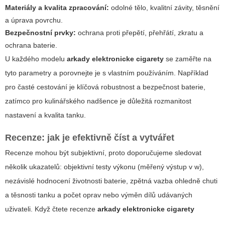
Materiály a kvalita zpracování:
odolné tělo, kvalitní závity, těsnění
a úprava povrchu.
Bezpečnostní prvky:
ochrana proti přepětí, přehřátí, zkratu a
ochrana baterie.
U každého modelu
arkady elektronicke cigarety
se zaměřte na
tyto parametry a porovnejte je s vlastním používáním. Například
pro časté cestování je klíčová robustnost a bezpečnost baterie,
zatímco pro kulinářského nadšence je důležitá rozmanitost
nastavení a kvalita tanku.
Recenze: jak je efektivně číst a vytvářet
Recenze mohou být subjektivní, proto doporučujeme sledovat
několik ukazatelů: objektivní testy výkonu (měřený výstup v w),
nezávislé hodnocení životnosti baterie, zpětná vazba ohledně chuti
a těsnosti tanku a počet oprav nebo výměn dílů udávaných
uživateli. Když čtete recenze
arkady elektronicke cigarety