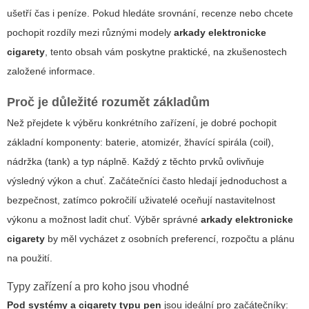
ušetří čas i peníze. Pokud hledáte srovnání, recenze nebo chcete
pochopit rozdíly mezi různými modely
arkady elektronicke
cigarety
, tento obsah vám poskytne praktické, na zkušenostech
založené informace.
Proč je důležité rozumět základům
Než přejdete k výběru konkrétního zařízení, je dobré pochopit
základní komponenty: baterie, atomizér, žhavící spirála (coil),
nádržka (tank) a typ náplně. Každý z těchto prvků ovlivňuje
výsledný výkon a chuť. Začátečníci často hledají jednoduchost a
bezpečnost, zatímco pokročilí uživatelé oceňují nastavitelnost
výkonu a možnost ladit chuť. Výběr správné
arkady elektronicke
cigarety
by měl vycházet z osobních preferencí, rozpočtu a plánu
na použití.
Typy zařízení a pro koho jsou vhodné
Pod systémy a cigarety typu pen
jsou ideální pro začátečníky: