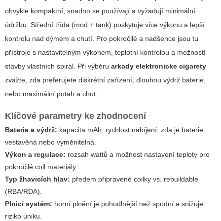
obvykle kompaktní, snadno se používají a vyžadují minimální
údržbu. Střední třída (mod + tank) poskytuje více výkonu a lepší
kontrolu nad dýmem a chutí. Pro pokročilé a nadšence jsou tu
přístroje s nastavitelným výkonem, teplotní kontrolou a možností
stavby vlastních spirál. Při výběru
arkady elektronicke cigarety
zvažte, zda preferujete diskrétní zařízení, dlouhou výdrž baterie,
nebo maximální potah a chuť.
Klíčové parametry ke zhodnocení
Baterie a výdrž:
kapacita mAh, rychlost nabíjení, zda je baterie
vestavěná nebo vyměnitelná.
Výkon a regulace:
rozsah wattů a možnost nastavení teploty pro
pokročilé coil materiály.
Typ žhavicích hlav:
předem připravené coilky vs. rebuildable
(RBA/RDA).
Plnicí systém:
horní plnění je pohodlnější než spodní a snižuje
riziko úniku.