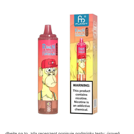
, dbejte na to, zda recenzent popisuje podmínky testu: úroveň