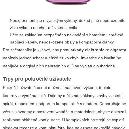
Neexperimentujte s vysokými výkony, dokud plně neporozumíte
vlivu výkonu na chuť a životnost coilu.
Učte se základům bezpečného nakládání s bateriemi: správné
nabíjecí kabely, nepoškozené obaly a kompatibilní články.
Pro začátečníky je klíčové, aby první
arkady elektronicke cigarety
nabízely jednoduchost a nízké riziko chyb. Investice do kvalitního
nabíječe a originálních náhradních dílů se vyplatí dlouhodobě.
Tipy pro pokročilé uživatele
Pokročilí uživatelé ocení možnost nastavení výkonu, teplotní
kontroly a výměnu coilů. Dále by měli znát základy stavby vlastních
spirál, respektem k odporu a kompatibilitě s modem. Doporučujeme
vést si záznamy o nastavení wattáže a materiálech, abyste dokázali
replikovat oblíbené konfigurace. U komplexních přístrojů se vyplatí
sledovat recenze a komunitní fóra, kde naleznete pokročilé návody