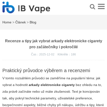
Home
>
Článek
>
Blog
Recenze a tipy jak vybrat arkady elektronicke cigarety
pro začátečníky i pokročilé
Čas：2025-12-02
Klikněte：
186
Praktický průvodce výběrem a recenzemi
V tomto rozsáhlém průvodci se zaměříme na populární téma: jak
vybrat a hodnotit
arkady elektronicke cigarety
bez ohledu na to,
zda právě začínáte nebo už máte zkušenosti. Text je koncipován
tak, aby pokryl technické parametry, uživatelské preference,
bezpečnostní aspekty, běžné chyby při nákupu, údržbu a tipy, které