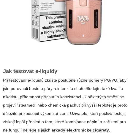
Jak testovat e-liquidy
Při testování e-liquidů zkuste postupně různé poměry PG/VG, aby
jste porovnali hustotu páry a intenzitu chuti. Sledujte také kvalitu
nikotinu, přítomnost příchutí a konzistenci. U některých směsí se
projeví "steamed" nebo chemická pachuť při vyšší teplotě; je proto
důležité přizpůsobit výkon zařízení. Uživatelé, kteří pečlivě testují,
získají lepší přehled o tom, které kombinace náplní a zařízení pro
ně fungují nejlépe s jejich
arkady elektronicke cigarety
.