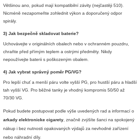
Většinou ano, pokud mají kompatibilní závity (nejčastěji 510).
Nicméně nezapomeňte zohlednit výkon a doporučený odpor
spirály.
3) Jak bezpečně skladovat baterie?
Uchovávejte v originálních obalech nebo v ochranném pouzdru,
chraňte před přímým teplem a ostrými předměty. Nikdy
nepoužívejte baterii s poškozeným obalem.
4) Jak vybrat správný poměr PG/VG?
Pro lepší chuť a menší páru volte vyšší PG, pro hustší páru a hladší
tah vyšší VG. Pro běžné tanky je vhodný kompromis 50/50 až
70/30 VG.
Pokud budete postupovat podle výše uvedených rad a informací o
arkady elektronicke cigarety
, značně zvýšíte šanci na spokojený
nákup i bez nutnosti opakovaných výdajů za nevhodné zařízení
nebo náhradní díly.