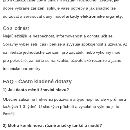
pro aktualizované tipy a triky. Při každém rozhodnutí zvažte, jak
dobře vybrané zařízení splňuje vaše potřeby a jak snadno lze
udržovat a servisovat daný model
arkady elektronicke cigarety
.
Co si odnést
Nejdůležitější je bezpečnost, informovanost a ochota učit se.
Správný výběr šetří čas i peníze a zvyšuje spokojenost z užívání. Ať
už hledáte jednoduché zařízení pro začátek, nebo výkonný mod
pro pokročilé, zaměřte se na kvalitu, uživatelské recenze a jasné
technické parametry.
FAQ - Často kladené dotazy
1) Jak často měnit žhavicí hlavu?
Obecně záleží na frekvenci používání a typu náplně, ale v průměru
každých 1-3 týdnů. U sladkých příchutí a vysokého výkonu je to
častěji.
2) Mohu kombinovat různé značky tanků a modů?