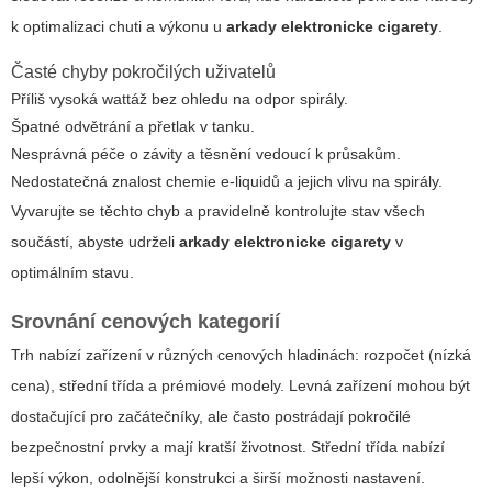
k optimalizaci chuti a výkonu u
arkady elektronicke cigarety
.
Časté chyby pokročilých uživatelů
Příliš vysoká wattáž bez ohledu na odpor spirály.
Špatné odvětrání a přetlak v tanku.
Nesprávná péče o závity a těsnění vedoucí k průsakům.
Nedostatečná znalost chemie e-liquidů a jejich vlivu na spirály.
Vyvarujte se těchto chyb a pravidelně kontrolujte stav všech
součástí, abyste udrželi
arkady elektronicke cigarety
v
optimálním stavu.
Srovnání cenových kategorií
Trh nabízí zařízení v různých cenových hladinách: rozpočet (nízká
cena), střední třída a prémiové modely. Levná zařízení mohou být
dostačující pro začátečníky, ale často postrádají pokročilé
bezpečnostní prvky a mají kratší životnost. Střední třída nabízí
lepší výkon, odolnější konstrukci a širší možnosti nastavení.