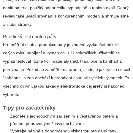
nabití baterie, použitý odpor coilu, typ náplně a teplota okolí. Dobrý
review také uvádí srovnání s konkurenčními modely a shrnuje silné
a slabé stránky.
Praktický test chuti a páry
Pro měření chuti a produkce páry je vhodné vyzkoušet několik
celých cyklů nabíjení a výměn coilů. U pokročilých uživatelů se
vyplatí testovat různé koil materiály (nikl, titan, ocel a kanthal) a
porovnat je. Pokud se zaměříte na aroma, sledujte jak rychle se coil
"zaběhne" a zda dochází k přepálení chuti při vyšších výkonech. To
všechno ovlivní, jakou
arkady elektronicke cigarety
si nakonec
vyberete.
Tipy pro začátečníky
Začněte s jednoduchým zařízením s vestavěnou baterií a
předem připravenými žhavicími hlavami.
Vybírejte náplně s doporučenou viskozitou pro daný tank