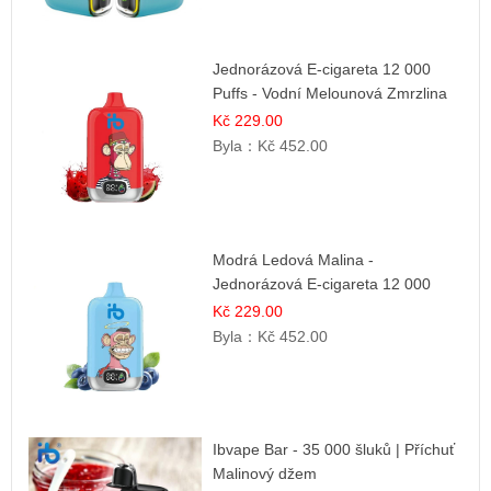
Jednorázová E-cigareta 12 000
Puffs - Vodní Melounová Zmrzlina
Kč 229.00
Byla：
Kč 452.00
Modrá Ledová Malina -
Jednorázová E-cigareta 12 000
šluků | Osvěžující Bobulová Příchuť
Kč 229.00
Byla：
Kč 452.00
Ibvape Bar - 35 000 šluků | Příchuť
Malinový džem