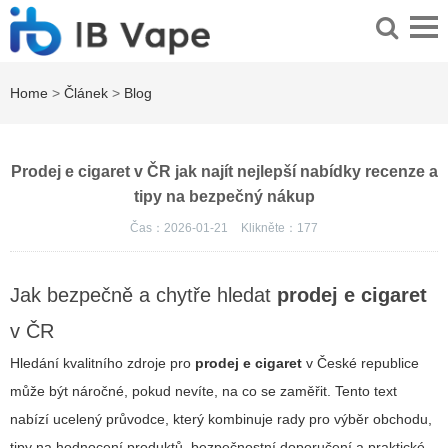
Home
>
Článek
>
Blog
Prodej e cigaret v ČR jak najít nejlepší nabídky recenze a
tipy na bezpečný nákup
Čas：2026-01-21
Klikněte：
177
Jak bezpečně a chytře hledat
prodej e cigaret
v ČR
Hledání kvalitního zdroje pro
prodej e cigaret
v České republice
může být náročné, pokud nevíte, na co se zaměřit. Tento text
nabízí ucelený průvodce, který kombinuje rady pro výběr obchodu,
tipy na hodnocení produktů, bezpečnostní doporučení a praktické