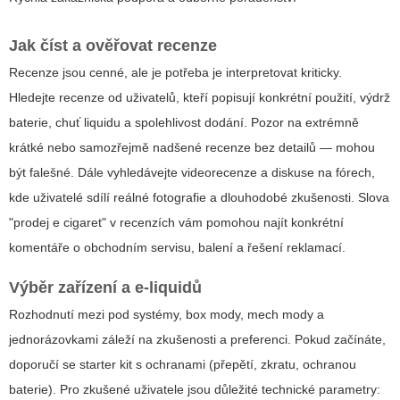
Jak číst a ověřovat recenze
Recenze jsou cenné, ale je potřeba je interpretovat kriticky.
Hledejte recenze od uživatelů, kteří popisují konkrétní použití, výdrž
baterie, chuť liquidu a spolehlivost dodání. Pozor na extrémně
krátké nebo samozřejmě nadšené recenze bez detailů — mohou
být falešné. Dále vyhledávejte videorecenze a diskuse na fórech,
kde uživatelé sdílí reálné fotografie a dlouhodobé zkušenosti. Slova
"prodej e cigaret" v recenzích vám pomohou najít konkrétní
komentáře o obchodním servisu, balení a řešení reklamací.
Výběr zařízení a e-liquidů
Rozhodnutí mezi pod systémy, box mody, mech mody a
jednorázovkami záleží na zkušenosti a preferenci. Pokud začínáte,
doporučí se starter kit s ochranami (přepětí, zkratu, ochranou
baterie). Pro zkušené uživatele jsou důležité technické parametry: