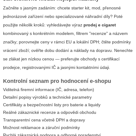
Začněte s jasným zadáním: chcete starter kit, mod, přenosné
jednorázové zařízení nebo specializované náhradní díly? Poté
použijte několik kroků: vyhledávejte výraz
prodej e cigaret
kombinovaný s konkrétním modelem, filtrem "recenze" a názvem
značky; porovnejte ceny v rámci EU a lokální DPH; čtěte podmínky
vrácení zboží; ověřte dobu dodání a náklady na dopravu. Nenechte
se zlákat jen nízkou cenou — preferujte obchody s certifikací
prodejce, registrovanými IČ a jasnými kontaktními údaji.
Kontrolní seznam pro hodnocení e-shopu
Viditelná firemní informace (IČ, adresa, telefon)
Detailní popisy výrobků a technické parametry
Certifikáty a bezpečnostní listy pro baterie a liquidy
Reálné zákaznické recenze a odpovědi obchodu
Transparentní cena včetně DPH a dopravy
Možnost reklamace a záruční podmínky
Rychlá zákaznická podpora a odborné poradenství