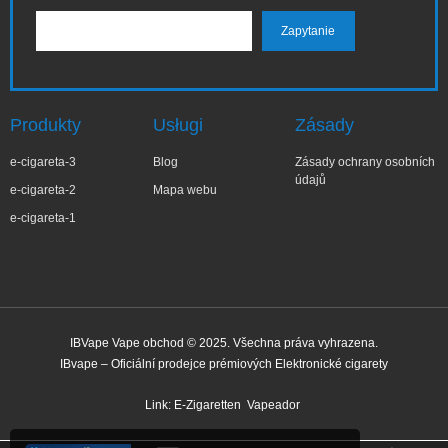
Produkty
Usługi
Zásady
e-cigareta-3
Blog
Zásady ochrany osobních
údajů
e-cigareta-2
Mapa webu
e-cigareta-1
IBVape Vape obchod © 2025. Všechna práva vyhrazena.
IBvape – Oficiální prodejce prémiových Elektronické cigarety
✕
Elż***ta
Nedávný nákup
Link:
E-Zigaretten
Vapeador