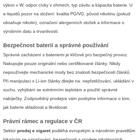
výkon v W, odpor cívky v ohmech, typ závitu a kapacita baterie. U
e-liquidů pozor na složení: kvalita PG/VG, původ nikotinu (pokud
obsahuje nikotin), označení alergenních složek a informace o
výrobním datu a trvanlivosti.
Bezpečnost baterií a správné používání
Správné zacházení s bateriemi je klíčové pro bezpečný provoz.
Nakupujte pouze originální nebo certifikované články. Nikdy
nepoužívejte mechanické mody bez znalosti bezpečnosti článků.
Při manipulaci s Li-ion články dbejte na: nepřetěžování, ukládání v
suchu, vyhýbání se extrémním teplotám a použití správné
nabíječky. Zodpovědný prodejce vám poskytne informace o tom,
jak baterie skladovat a likvidovat.
Právní rámec a regulace v ČR
Sektor
prodej e cigaret
podléhá evropským a národním pravidlům
týkajícím se označování, bezpečnosti a prodeje nikotinových