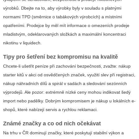
výrobků. Dbejte na to, aby výrobky byly v souladu s platnými
normami TPD (směrnice o tabákových výrobcích) a místními
opatřeními. Prodejce by měl mít informace o omezeních prodeje
mladistvým, odeklarovaných složkách a maximální koncentraci
nikotinu v liquidech.
Tipy pro šetření bez kompromisu na kvalitě
Chcete-li ušetřit peníze při zachování bezpečnosti, zvažte: nákup
starter kitů v akci od osvědčených značek, využití slev při registraci,
nákup náhradních dílů a spirál v sadách a sledování sezónních
výprodejů. Ale pozor: extrémně nízké ceny mohou indikovat šedý
import nebo padělky. Dobrým kompromisem je nákup u lokálních e-
shopů, které nabízejí servis a rychlou reklamaci.
Známé značky a co od nich očekávat
Na trhu v ČR dominují značky, které poskytují stabilní výkon a