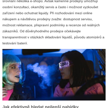
srovnání několika e-shopů. Avšak kamenné prodejny umožňují
osobní konzultaci, okamžitý servis a často i možnost vyzkoušet
zařízení nebo ochutnat liquidy. Při rozhodování mezi online
nákupem a návštěvou prodejny zvažte: dostupnost servisu,
možnost reklamace, přepravní podmínky a recenze od reálných
zákazníků. Od důvěryhodného prodejce očekávejte
transparentnost v otázkách skladování liquidů, původu atomizérů a
testování baterií.
Jak efektivně hledat nejlepší nabídky