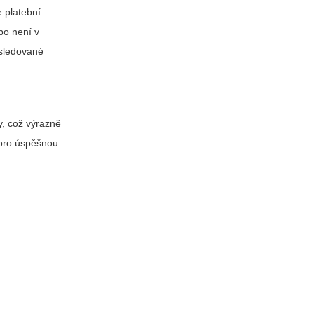
 platební
bo není v
o sledované
y, což výrazně
 pro úspěšnou