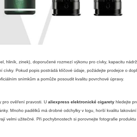
cel, hliník, zinek), doporučené rozmezí výkonu pro cívky, kapacitu nádrž
ní cívky. Pokud popis postrádá klíčové údaje, požádejte prodejce o dopl
i oficiálním snímkům a pomůže posoudit kvalitu povrchové úpravy.
y pro ověření pravosti. U
aliexpress elektronické cigarety
hledejte pr
tránky. Mnoho padělků má drobné odchylky v logu, horší kvalitu lakován
ají velmi užitečné. Při pochybnostech si porovnejte fotografie produktu