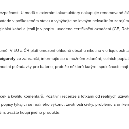
 a bezpečnost. U modů s externími akumulátory nakupujte renomované čl
 baterie v poškozeném stavu a vyhýbejte se levným nekvalitním zdrojům.
inální kabel a jestli je v popisu uvedeno certifikační označení (CE, Ro
le země. V EU a ČR platí omezení ohledně obsahu nikotinu v e-liquidech
 cigarety
ze zahraničí, informujte se o možném zdanění, colních poplat
nostní požadavky pro baterie, protože některé kurýrní společnosti maj
ek a kvalitu komentářů. Pozitivní recenze s fotkami od reálných uživate
pisy týkající se reálného výkonu, životnosti cívky, problému s únikem
ém, zvažte koupi jiného produktu.