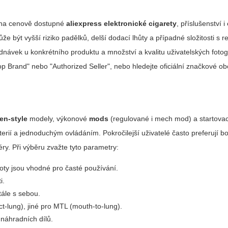
t na cenově dostupné
aliexpress elektronické cigarety
, příslušenství i 
 být vyšší riziko padělků, delší dodací lhůty a případné složitosti s 
ávek u konkrétního produktu a množství a kvalitu uživatelských fotogr
op Brand" nebo "Authorized Seller", nebo hledejte oficiální značkové o
en-style
modely, výkonové
mods
(regulované i mech mod) a startovac
erií a jednoduchým ovládáním. Pokročilejší uživatelé často preferují b
y. Při výběru zvažte tyto parametry:
oty jsou vhodné pro časté používání.
i.
tále s sebou.
ct-lung), jiné pro MTL (mouth-to-lung).
náhradních dílů.