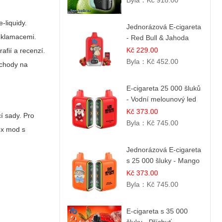
Byla：
Kč 918.00
e-liquidy.
Jednorázová E-cigareta
reklamacemi.
- Red Bull & Jahoda
Kč 229.00
afií a recenzí.
Byla：
Kč 452.00
bchody na
E-cigareta 25 000 šluků
- Vodní melounový led
Kč 373.00
í sady. Pro
Byla：
Kč 745.00
ox mod s
Jednorázová E-cigareta
s 25 000 šluky - Mango
& Ananas
Kč 373.00
Byla：
Kč 745.00
E-cigareta s 35 000