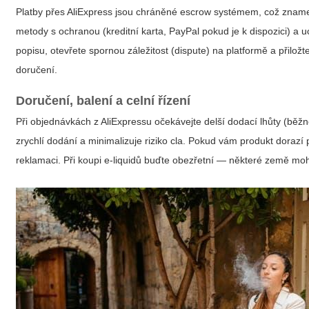
Platby přes AliExpress jsou chráněné escrow systémem, což znamen
metody s ochranou (kreditní karta, PayPal pokud je k dispozici) a
popisu, otevřete spornou záležitost (dispute) na platformě a přiložt
doručení.
Doručení, balení a celní řízení
Při objednávkách z AliExpressu očekávejte delší dodací lhůty (běžn
zrychlí dodání a minimalizuje riziko cla. Pokud vám produkt dora
reklamaci. Při koupi e-liquidů buďte obezřetní — některé země moho