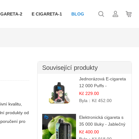
IGARETA-2
E CIGARETA-1
BLOG
Související produkty
Jednorázová E-cigareta
12 000 Puffs -
Ananasovo-Kokosová
Kč 229.00
Zmrzlina
Byla：
Kč 452.00
ivní kvalitu,
lní produkty od
Elektronická cigareta s
oporučení pro
35 000 šluky - Jablečný
kyselý led
Kč 400.00