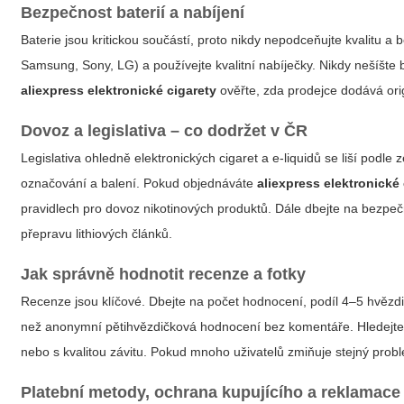
Bezpečnost baterií a nabíjení
Baterie jsou kritickou součástí, proto nikdy nepodceňujte kvalitu
Samsung, Sony, LG) a používejte kvalitní nabíječky. Nikdy nešíšte
aliexpress elektronické cigarety
ověřte, zda prodejce dodává orig
Dovoz a legislativa – co dodržet v ČR
Legislativa ohledně elektronických cigaret a e-liquidů se liší pod
označování a balení. Pokud objednáváte
aliexpress elektronické
pravidlech pro dovoz nikotinových produktů. Dále dbejte na bezpeč
přepravu lithiových článků.
Jak správně hodnotit recenze a fotky
Recenze jsou klíčové. Dbejte na počet hodnocení, podíl 4–5 hvězdič
než anonymní pětihvězdičková hodnocení bez komentáře. Hledejte po
nebo s kvalitou závitu. Pokud mnoho uživatelů zmiňuje stejný probl
Platební metody, ochrana kupujícího a reklamace