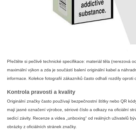
Přečtěte si pečlivě technické specifikace: materiál těla (nerezová o
maximální výkon a zda je součástí balení originální kabel a náhrad
informace. Kolekce fotografií zákazníků často odhalí rozdíly oprot
Kontrola pravosti a kvality
Originální značky často používají bezpečnostní štítky nebo QR kód
mají jasné označení výrobce, sériové číslo a odkazy na oficiální s
sedící závity. Recenze a videa „unboxing“ od reálných uživatelů býv
obrázky z oficiálních stránek značky.