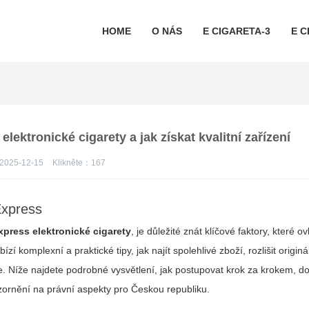
HOME
O NÁS
E CIGARETA-3
E C
elektronické cigarety a jak získat kvalitní zařízení
2025-12-15
Klikněte：
167
Express
express elektronické cigarety
, je důležité znát klíčové faktory, které ovl
komplexní a praktické tipy, jak najít spolehlivé zboží, rozlišit originá
íze. Níže najdete podrobné vysvětlení, jak postupovat krok za krokem, d
ozornění na právní aspekty pro Českou republiku.