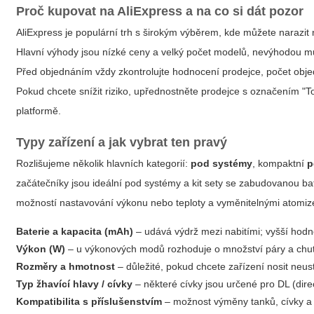
Proč kupovat na AliExpress a na co si dát pozor
AliExpress je populární trh s širokým výběrem, kde můžete narazi
Hlavní výhody jsou nízké ceny a velký počet modelů, nevýhodou může
Před objednáním vždy zkontrolujte hodnocení prodejce, počet objedn
Pokud chcete snížit riziko, upřednostněte prodejce s označením "T
platformě.
Typy zařízení a jak vybrat ten pravý
Rozlišujeme několik hlavních kategorií:
pod systémy
, kompaktní
p
začátečníky jsou ideální
pod systémy
a kit sety se zabudovanou bat
možností nastavování výkonu nebo teploty a vyměnitelnými atomizér
Baterie a kapacita (mAh)
– udává výdrž mezi nabitími; vyšší hodn
Výkon (W)
– u výkonových modů rozhoduje o množství páry a chut
Rozměry a hmotnost
– důležité, pokud chcete zařízení nosit neus
Typ žhavící hlavy / cívky
– některé cívky jsou určené pro DL (dire
Kompatibilita s příslušenstvím
– možnost výměny tanků, cívky a 