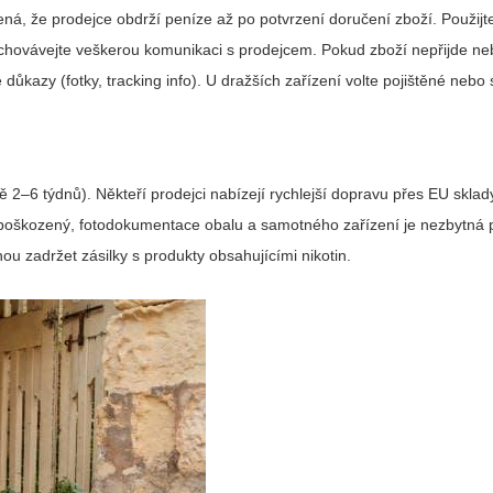
á, že prodejce obdrží peníze až po potvrzení doručení zboží. Použijte
 uchovávejte veškerou komunikaci s prodejcem. Pokud zboží nepřijde ne
e důkazy (fotky, tracking info). U dražších zařízení volte pojištěné neb
ě 2–6 týdnů). Někteří prodejci nabízejí rychlejší dopravu přes EU sklad
zí poškozený, fotodokumentace obalu a samotného zařízení je nezbytná
u zadržet zásilky s produkty obsahujícími nikotin.