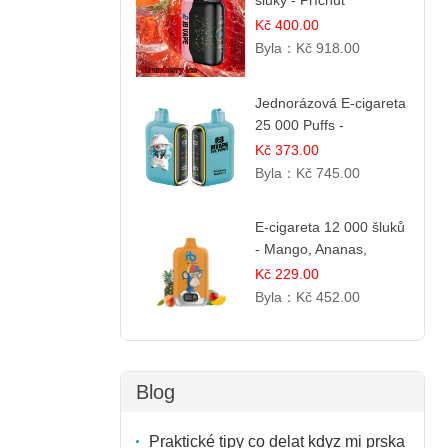
šluky - Příchuť
Jahodový led
Kč 400.00
Byla：
Kč 918.00
Jednorázová E-cigareta
25 000 Puffs -
Ostružina & Borůvka
Kč 373.00
Byla：
Kč 745.00
E-cigareta 12 000 šluků
- Mango, Ananas,
Broskev
Kč 229.00
Byla：
Kč 452.00
Blog
Praktické tipy co delat kdyz mi prska