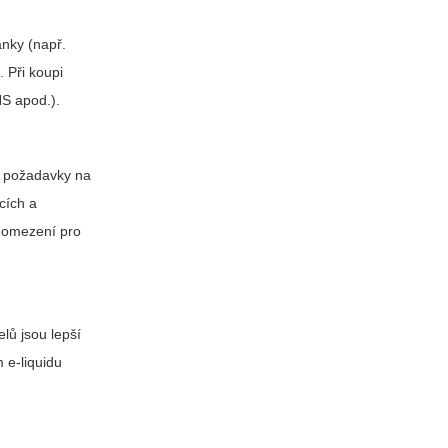
ánky (např.
 Při koupi
HS apod.).
 a požadavky na
cích a
í omezení pro
lů jsou lepší
 e-liquidu