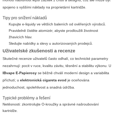
mohou nabídnout lepší zážitek z chuti a designu, což ale může být
spojeno s vyššími náklady na proprietární kartridže.
Tipy pro snížení nákladů
Kupujte e-liquidy ve větších baleních od ověřených výrobců.
Pravidelně čistěte atomizér, abyste prodloužili životnost
žhavicích hlav.
Sledujte nabídky a slevy u autorizovaných prodejců.
Uživatelské zkušenosti a recenze
Skutečné recenze uživatelů často odhalí, co technické parametry
nezahrnují: pocit v ruce, kvalitu závitu, těsnění a stabilitu výkonu. U
IBvape E-Papierosy
se běžně chválí moderní design a variabilita
příchutí; u
elektronická cigareta evod
je oceňována
jednoduchost, spolehlivost a snadná údržba.
Typické problémy a řešení
Netěsnosti: zkontrolujte O-kroužky a správné našroubování
kartridže.