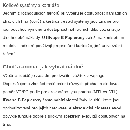
Koilové systémy a kartridže
Jedním z rozhodujících faktorů při výběru je dostupnost náhradních
žhavicích hlav (coilů) a kartridží.
evod
systémy jsou známé pro
jednoduchou výměnu a dostupnost náhradních dílů, což snižuje
dlouhodobé náklady. U
IBvape E-Papierosy
záleží na konkrétním
modelu—některé používají proprietární kartridže, jiné univerzální
řešení.
Chuť a aroma: jak vybrat náplně
Výběr e-liquidů je zásadní pro kvalitní zážitek z vapingu.
Doporučujeme zkoušet malé balení různých příchutí a sledovat
poměr VG/PG podle preferovaného typu potahu (MTL vs DTL).
IBvape E-Papierosy
často nabízí vlastní řady liquidů, které jsou
optimalizované pro jejich hardware.
elektronická cigareta evod
obvykle funguje dobře s širokým spektrem e-liquidů dostupných na
trhu.