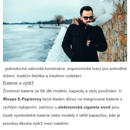
: jednoduchá válcovitá konstrukce, ergonomické tvary pro pohodlné
držení, tradiční tlačítka a intuitivní ovládání.
Baterie a výdrž
Životnost baterie se liší dle modelu, kapacity a stylu používání. U
IBvape E-Papierosy
bývá kladen důraz na integrované baterie s
rychlým nabíjením, zatímco u
elektronická cigareta evod
jsou
časté vyměnitelné baterie nebo modely s větší kapacitou, kde je
prioritou dlouhá výdrž mezi nabitími.