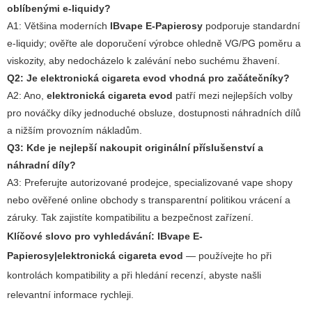
oblíbenými e-liquidy?
A1: Většina moderních
IBvape E-Papierosy
podporuje standardní
e-liquidy; ověřte ale doporučení výrobce ohledně VG/PG poměru a
viskozity, aby nedocházelo k zalévání nebo suchému žhavení.
Q2: Je
elektronická cigareta evod
vhodná pro začátečníky?
A2: Ano,
elektronická cigareta evod
patří mezi nejlepších volby
pro nováčky díky jednoduché obsluze, dostupnosti náhradních dílů
a nižším provozním nákladům.
Q3: Kde je nejlepší nakoupit originální příslušenství a
náhradní díly?
A3: Preferujte autorizované prodejce, specializované vape shopy
nebo ověřené online obchody s transparentní politikou vrácení a
záruky. Tak zajistíte kompatibilitu a bezpečnost zařízení.
Klíčové slovo pro vyhledávání:
IBvape E-
Papierosy|elektronická cigareta evod
— používejte ho při
kontrolách kompatibility a při hledání recenzí, abyste našli
relevantní informace rychleji.