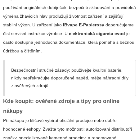
používání originálních dobíječek, bezpečné skladování a pravidelná
výměna žhavicích hlav prodlužují životnost zařízení a zajišťují
stabilní výkon. U zařízení jako
IBvape E-Papierosy
doporučujeme
číst servisní instrukce výrobce. U
elektronická cigareta evod
je
často dostupná jednoduchá dokumentace, která pomáhá s běžnou
údržbou a čištěním.
Bezpečnostní stručné zásady: používejte kvalitní baterie,
nikdy nepřekračujte doporučené napětí, mějte náhradní díly
z ověřených zdrojů.
Kde koupit: ověřené zdroje a tipy pro online
nákupy
Při nákupu je klíčové vybírat oficiální prodejce nebo dobře
hodnocené eshopy. Zvažte tyto možnosti: autorizovaní distributoři
značky, specializované kamenné prodejny, a renomované