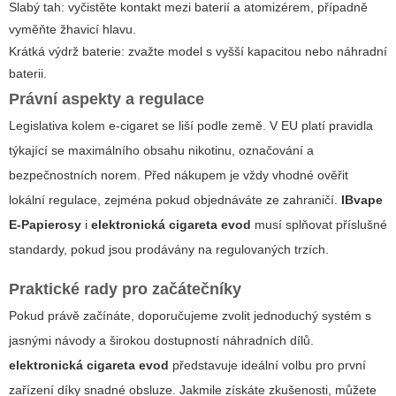
Slabý tah: vyčistěte kontakt mezi baterií a atomizérem, případně
vyměňte žhavicí hlavu.
Krátká výdrž baterie: zvažte model s vyšší kapacitou nebo náhradní
baterii.
Právní aspekty a regulace
Legislativa kolem e-cigaret se liší podle země. V EU platí pravidla
týkající se maximálního obsahu nikotinu, označování a
bezpečnostních norem. Před nákupem je vždy vhodné ověřit
lokální regulace, zejména pokud objednáváte ze zahraničí.
IBvape
E-Papierosy
i
elektronická cigareta evod
musí splňovat příslušné
standardy, pokud jsou prodávány na regulovaných trzích.
Praktické rady pro začátečníky
Pokud právě začínáte, doporučujeme zvolit jednoduchý systém s
jasnými návody a širokou dostupností náhradních dílů.
elektronická cigareta evod
představuje ideální volbu pro první
zařízení díky snadné obsluze. Jakmile získáte zkušenosti, můžete