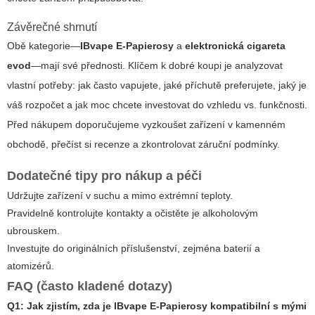
Závěrečné shrnutí
Obě kategorie—
IBvape E-Papierosy
a
elektronická cigareta
evod
—mají své přednosti. Klíčem k dobré koupi je analyzovat
vlastní potřeby: jak často vapujete, jaké příchutě preferujete, jaký je
váš rozpočet a jak moc chcete investovat do vzhledu vs. funkčnosti.
Před nákupem doporučujeme vyzkoušet zařízení v kamenném
obchodě, přečíst si recenze a zkontrolovat záruční podmínky.
Dodatečné tipy pro nákup a péči
Udržujte zařízení v suchu a mimo extrémní teploty.
Pravidelně kontrolujte kontakty a očistěte je alkoholovým
ubrouskem.
Investujte do originálních příslušenství, zejména baterií a
atomizérů.
FAQ (často kladené dotazy)
Q1: Jak zjistím, zda je
IBvape E-Papierosy
kompatibilní s mými