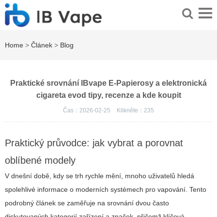
Home
>
Článek
>
Blog
Praktické srovnání IBvape E-Papierosy a elektronická
cigareta evod tipy, recenze a kde koupit
Čas：2026-02-25
Klikněte：
235
Praktický průvodce: jak vybrat a porovnat
oblíbené modely
V dnešní době, kdy se trh rychle mění, mnoho uživatelů hledá
spolehlivé informace o moderních systémech pro vapování. Tento
podrobný článek se zaměřuje na srovnání dvou často
diskutovaných kategorií zařízení a značek, přičemž klíčová