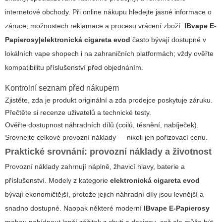
internetové obchody. Při online nákupu hledejte jasné informace o
záruce, možnostech reklamace a procesu vrácení zboží.
IBvape E-
Papierosy|elektronická cigareta evod
často bývají dostupné v
lokálních vape shopech i na zahraničních platformách; vždy ověřte
kompatibilitu příslušenství před objednáním.
Kontrolní seznam před nákupem
Zjistěte, zda je produkt originální a zda prodejce poskytuje záruku.
Přečtěte si recenze uživatelů a technické testy.
Ověřte dostupnost náhradních dílů (coilů, těsnění, nabíječek).
Srovnejte celkové provozní náklady — nikoli jen pořizovací cenu.
Praktické srovnání: provozní náklady a životnost
Provozní náklady zahrnují náplně, žhavicí hlavy, baterie a
příslušenství. Modely z kategorie
elektronická cigareta evod
bývají ekonomičtější, protože jejich náhradní díly jsou levnější a
snadno dostupné. Naopak některé moderní
IBvape E-Papierosy