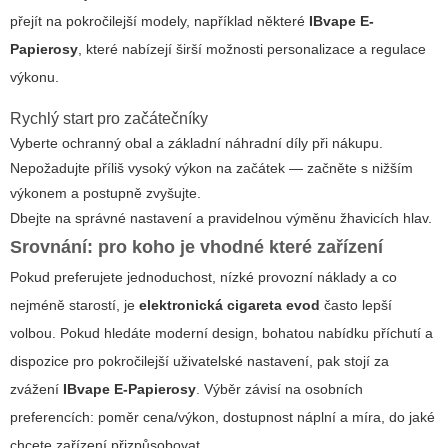
přejít na pokročilejší modely, například některé
IBvape E-
Papierosy
, které nabízejí širší možnosti personalizace a regulace
výkonu.
Rychlý start pro začátečníky
Vyberte ochranný obal a základní náhradní díly při nákupu.
Nepožadujte příliš vysoký výkon na začátek — začněte s nižším
výkonem a postupně zvyšujte.
Dbejte na správné nastavení a pravidelnou výměnu žhavicích hlav.
Srovnání: pro koho je vhodné které zařízení
Pokud preferujete jednoduchost, nízké provozní náklady a co
nejméně starostí, je
elektronická cigareta evod
často lepší
volbou. Pokud hledáte moderní design, bohatou nabídku příchutí a
dispozice pro pokročilejší uživatelské nastavení, pak stojí za
zvážení
IBvape E-Papierosy
. Výběr závisí na osobních
preferencích: poměr cena/výkon, dostupnost náplní a míra, do jaké
chcete zařízení přizpůsobovat.