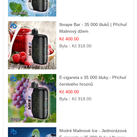
Ibvape Bar - 35 000 šluků | Příchuť
Malinový džem
Kč 400.00
Byla：
Kč 918.00
E-cigareta s 35 000 šluky - Příchuť
čerstvého hroznů
Kč 400.00
Byla：
Kč 918.00
Modré Malinové Ice - Jednorázová