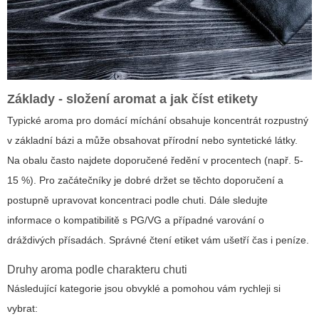
Základy - složení aromat a jak číst etikety
Typické aroma pro domácí míchání obsahuje koncentrát rozpustný
v základní bázi a může obsahovat přírodní nebo syntetické látky.
Na obalu často najdete doporučené ředění v procentech (např. 5-
15 %). Pro začátečníky je dobré držet se těchto doporučení a
postupně upravovat koncentraci podle chuti. Dále sledujte
informace o kompatibilitě s PG/VG a případné varování o
dráždivých přísadách. Správné čtení etiket vám ušetří čas i peníze.
Druhy aroma podle charakteru chuti
Následující kategorie jsou obvyklé a pomohou vám rychleji si
vybrat: