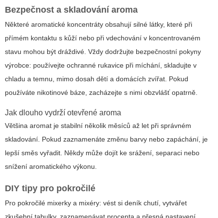
Bezpečnost a skladování aroma
Některé aromatické koncentráty obsahují silné látky, které při
přímém kontaktu s kůží nebo při vdechování v koncentrovaném
stavu mohou být dráždivé. Vždy dodržujte bezpečnostní pokyny
výrobce: používejte ochranné rukavice při míchání, skladujte v
chladu a temnu, mimo dosah dětí a domácích zvířat. Pokud
používáte nikotinové báze, zacházejte s nimi obzvlášť opatrně.
Jak dlouho vydrží otevřené aroma
Většina aromat je stabilní několik měsíců až let při správném
skladování. Pokud zaznamenáte změnu barvy nebo zapáchání, je
lepší směs vyřadit. Někdy může dojít ke srážení, separaci nebo
snížení aromatického výkonu.
DIY tipy pro pokročilé
Pro pokročilé mixerky a mixéry: vést si deník chutí, vytvářet
zkušební tabulky, zaznamenávat procenta a přesná nastavení