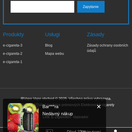
Produkty
Usługi
Zásady
e-cigareta-3
Blog
Zásady ochrany osobních
údajů
e-cigareta-2
Mapa webu
e-cigareta-1
IBVape Vape obchod © 2025. Všechna práva vyhrazena.
IBvape – Oficiální prodejce prémiových Elektronické cigarety
✕
Bar***ra
Nedávný nákup
Link:
E-Zigaretten
Vapeador
Před 33 minutami