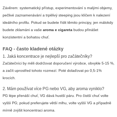
Závěrem: systematický přístup, experimentování s malými objemy,
pečlivé zaznamenávání a trpělivý steeping jsou klíčem k nalezení
ideálního profilu. Pokud se budete řídit těmito principy, jen málokdy
budete zklamáni a vaše
aroma e cigareta
budou přinášet
konzistentní a bohatou chuť.
FAQ - často kladené otázky
1. Jaká koncentrace je nejlepší pro začátečníky?
Začátečníci by měli dodržovat doporučení výrobce, obvykle 5-15 %,
a začít uprostřed tohoto rozmezí. Poté dolaďovat po 0,5-1%
krocích.
2. Mám používat více PG nebo VG, aby aroma vyniklo?
PG lépe přenáší chuť, VG dává hustší páru. Pro čistší chuť volte
vyšší PG; pokud preferujete větší mlhu, volte vyšší VG a případně
mírně zvýšit koncentraci aroma.