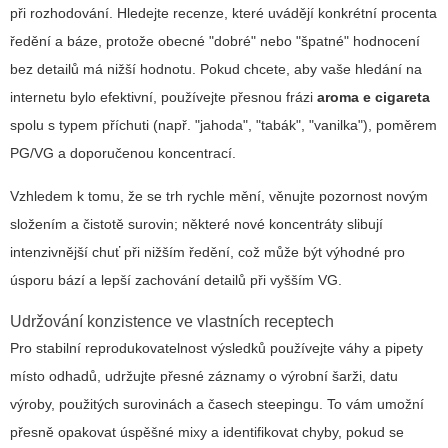
při rozhodování. Hledejte recenze, které uvádějí konkrétní procenta
ředění a báze, protože obecné "dobré" nebo "špatné" hodnocení
bez detailů má nižší hodnotu. Pokud chcete, aby vaše hledání na
internetu bylo efektivní, používejte přesnou frázi
aroma e cigareta
spolu s typem příchuti (např. "jahoda", "tabák", "vanilka"), poměrem
PG/VG a doporučenou koncentrací.
Vzhledem k tomu, že se trh rychle mění, věnujte pozornost novým
složením a čistotě surovin; některé nové koncentráty slibují
intenzivnější chuť při nižším ředění, což může být výhodné pro
úsporu bází a lepší zachování detailů při vyšším VG.
Udržování konzistence ve vlastních receptech
Pro stabilní reprodukovatelnost výsledků používejte váhy a pipety
místo odhadů, udržujte přesné záznamy o výrobní šarži, datu
výroby, použitých surovinách a časech steepingu. To vám umožní
přesně opakovat úspěšné mixy a identifikovat chyby, pokud se