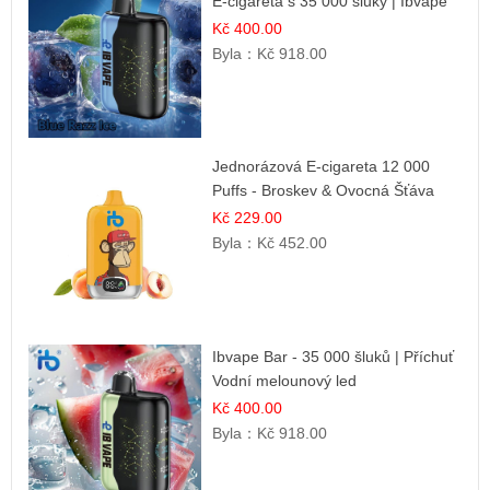
E-cigareta s 35 000 šluky | Ibvape
Kč 400.00
Byla：
Kč 918.00
Jednorázová E-cigareta 12 000
Puffs - Broskev & Ovocná Šťáva
Kč 229.00
Byla：
Kč 452.00
Ibvape Bar - 35 000 šluků | Příchuť
Vodní melounový led
Kč 400.00
Byla：
Kč 918.00