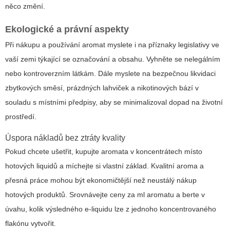
něco změní.
Ekologické a právní aspekty
Při nákupu a používání aromat myslete i na příznaky legislativy ve
vaší zemi týkající se označování a obsahu. Vyhněte se nelegálním
nebo kontroverzním látkám. Dále myslete na bezpečnou likvidaci
zbytkových směsí, prázdných lahviček a nikotinových bází v
souladu s místními předpisy, aby se minimalizoval dopad na životní
prostředí.
Úspora nákladů bez ztráty kvality
Pokud chcete ušetřit, kupujte aromata v koncentrátech místo
hotových liquidů a míchejte si vlastní základ. Kvalitní aroma a
přesná práce mohou být ekonomičtější než neustálý nákup
hotových produktů. Srovnávejte ceny za ml aromatu a berte v
úvahu, kolik výsledného e-liquidu lze z jednoho koncentrovaného
flakónu vytvořit.