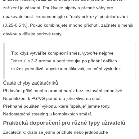
zařízení je zásadní. Používejte pipety a přesné váhy pro
opakovatelnost. Experimentujte s "malými kroky" při dolaďování
(0,25-0,5 %). Pokud kombinujete mnoho příchutí, začněte s menší
dávkou a dělejte seriové testy.
Tip: když vytváříte komplexní směs, vytvořte nejprve
"kostru" s 2-3 aroma a poté testujte po přidání dalších
složek jednotlivě, abyste identifikovali, co mění výsledek.
Časté chyby začátečníků
Přidávání příliš mnoha aromat naráz bez testování jednotlivě.
Nepřihlížení k PG/VG poměru a jeho vlivu na chuť.
Přehnané pouštění výkonu, které "spaluje" jemné tóny.
Nedostatečný steeping u komplexních směsí.
Praktická doporučení pro různé typy uživatelů
Začátečník: držte se jedné příchutě nebo jednoduché