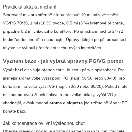
Praktická ukázka míchání
Startovací mix pro středně silnou příchuť: 10 ml bázové směsi
VG/PG 70/30, 1 ml (10 %) ovoce, 0.5 ml (5 %) krémové příchutě,
případně 0.2 ml chladícího korektoru. Po smíchání nechte 24-72
hodin "oddechnout" a ochutnejte. Úpravy dělejte po půl procentech,
abyste se vyhnuli přestřelení v chuťových intenzitách.
Význam báze - jak vybrat správný PG/VG poměr
Výběr bází ovlivňuje přenos chuti, hustotu páry a splashback. Pro
jasnější aroma volte vyšší podíl PG (např. 50/50 nebo 60/40), pro
bohatší mlhu volte vyšší VG (např. 70/30 nebo 80/20). Pokud máte
nízkoodporovou žhavící hlavu a rádi velké oblaky, vyšší VG je
vhodnější, avšak mnohá
aroma e cigareta
jdou zřetelně lépe v PG
bohaté bázi.
Jak koncentrace ovlivní výslednou chuť
Obecné pravidlo: pokud je aroma oznámeno jako "silné", začněte