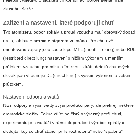
zkušební šarže.
Zařízení a nastavení, které podporují chuť
Typ atomizéru, odpor spirály a proud vzduchu mají obrovský dopad
na to, jak bude
aroma e cigareta
vnímáno. Pro chuťově
orientované vapery jsou často lepší MTL (mouth-to-lung) nebo RDL
(restricted direct lung) nastavení s nižším výkonem a menším
průtokem vzduchu; pro mlhu a "mírnou" ztrátu detailů chuťových
složek jsou vhodnější DL (direct lung) s vyšším výkonem a větším
průtokem.
Nastavení odporu a wattů
Nižší odpory a vyšší watty zvýší produkci páry, ale přehřejí některé
aromatické složky. Pokud cílíte na čistý a výrazný profil chuti,
experimentujte s wattáží v rámci doporučení výrobce spirály a
sledujte, kdy se chuť stane "příliš roztříštěná" nebo "spálená".