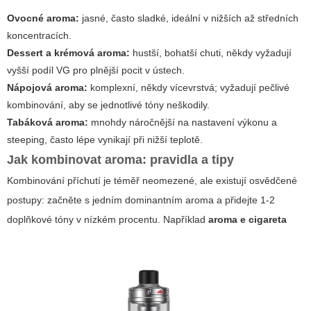
Ovocné aroma:
jasné, často sladké, ideální v nižších až středních
koncentracích.
Dessert a krémová aroma:
hustší, bohatší chuti, někdy vyžadují
vyšší podíl VG pro plnější pocit v ústech.
Nápojová aroma:
komplexní, někdy vícevrstvá; vyžadují pečlivé
kombinování, aby se jednotlivé tóny neškodily.
Tabáková aroma:
mnohdy náročnější na nastavení výkonu a
steeping, často lépe vynikají při nižší teplotě.
Jak kombinovat aroma: pravidla a tipy
Kombinování příchutí je téměř neomezené, ale existují osvědčené
postupy: začněte s jedním dominantním aroma a přidejte 1-2
doplňkové tóny v nízkém procentu. Například
aroma e cigareta