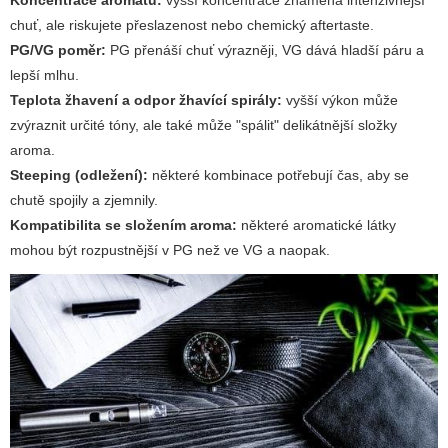
Koncentrace aromatu:
vyšší koncentrace znamená intenzivnější
chuť, ale riskujete přeslazenost nebo chemický aftertaste.
PG/VG poměr:
PG přenáší chuť výrazněji, VG dává hladší páru a
lepší mlhu.
Teplota žhavení a odpor žhavící spirály:
vyšší výkon může
zvýraznit určité tóny, ale také může "spálit" delikátnější složky
aroma.
Steeping (odležení):
některé kombinace potřebují čas, aby se
chutě spojily a zjemnily.
Kompatibilita se složením aroma:
některé aromatické látky
mohou být rozpustnější v PG než ve VG a naopak.