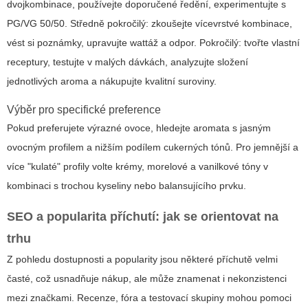
dvojkombinace, používejte doporučené ředění, experimentujte s
PG/VG 50/50. Středně pokročilý: zkoušejte vícevrstvé kombinace,
vést si poznámky, upravujte wattáž a odpor. Pokročilý: tvořte vlastní
receptury, testujte v malých dávkách, analyzujte složení
jednotlivých aroma a nákupujte kvalitní suroviny.
Výběr pro specifické preference
Pokud preferujete výrazné ovoce, hledejte aromata s jasným
ovocným profilem a nižším podílem cukerných tónů. Pro jemnější a
více "kulaté" profily volte krémy, morelové a vanilkové tóny v
kombinaci s trochou kyseliny nebo balansujícího prvku.
SEO a popularita příchutí: jak se orientovat na
trhu
Z pohledu dostupnosti a popularity jsou některé příchutě velmi
časté, což usnadňuje nákup, ale může znamenat i nekonzistenci
mezi značkami. Recenze, fóra a testovací skupiny mohou pomoci