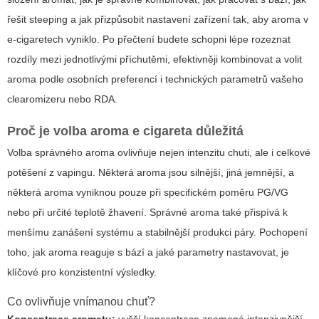
řešit steeping a jak přizpůsobit nastavení zařízení tak, aby aroma v
e-cigaretech vyniklo. Po přečtení budete schopni lépe rozeznat
rozdíly mezi jednotlivými příchutěmi, efektivněji kombinovat a volit
aroma podle osobních preferencí i technických parametrů vašeho
clearomizeru nebo RDA.
Proč je volba
aroma e cigareta
důležitá
Volba správného aroma ovlivňuje nejen intenzitu chuti, ale i celkové
potěšení z vapingu. Některá aroma jsou silnější, jiná jemnější, a
některá aroma vyniknou pouze při specifickém poměru PG/VG
nebo při určité teplotě žhavení. Správné aroma také přispívá k
menšímu zanášení systému a stabilnější produkci páry. Pochopení
toho, jak aroma reaguje s bází a jaké parametry nastavovat, je
klíčové pro konzistentní výsledky.
Co ovlivňuje vnímanou chuť?