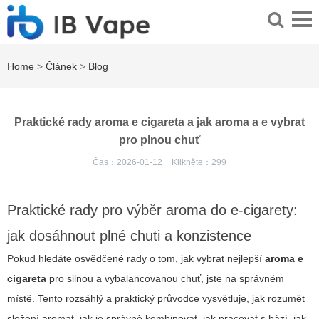
Home
>
Článek
>
Blog
Praktické rady aroma e cigareta a jak aroma a e vybrat
pro plnou chuť
Čas：2026-01-12
Klikněte：
299
Praktické rady pro výběr aroma do e-cigarety:
jak dosáhnout plné chuti a konzistence
Pokud hledáte osvědčené rady o tom, jak vybrat nejlepší
aroma e
cigareta
pro silnou a vybalancovanou chuť, jste na správném
místě. Tento rozsáhlý a praktický průvodce vysvětluje, jak rozumět
složení aromat, jak je správně kombinovat, jak pracovat s bází, jak