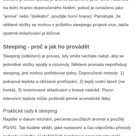
na dolní hranici doporučeného ředění; pokud je označeno jako
"jemné" nebo "delikátní", použijte horní hranici. Pamatujte, že
některé složky se mohou v průběhu steepingu projevit více, takže
opatrné dolaďování je klíčové.
Steeping - proč a jak ho provádět
Steeping (odležení) je proces, kdy směs necháte nabýt, aby se
jednotlivé složky spojily a rozvinuly. Některé aromata nepotřebují
steeping, jiné mohou potřebovat týdny. Doporučené metody: 1)
pokojová teplota a občasné protřepání, 2) teplý vodní lázeň (ne
horká), 3) invertované skladování v tmavé nádobě. Pozor:
intenzivní teplota může poškodit jemné aromatické látky.
Praktické rady k steeping
Napište si datum míchání, percenta použitých aromat a použitý
PG/VG. Tak budete vědět, jaké nastavení a čas odpočinku přinesly
nejlepší výsledky. U složitějších kombinací porovnávejte malé